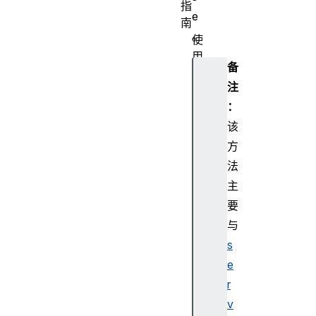
指
e
南
。
使
用
备
F
注
et
：
c
h
该
使
方
用
法
延
主
迟
要
F
与
et
c
s
h
e
r
v