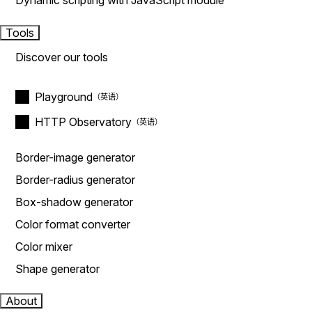
Dynamic scripting with JavaScript module
Tools
Discover our tools
Playground
HTTP Observatory
Border-image generator
Border-radius generator
Box-shadow generator
Color format converter
Color mixer
Shape generator
About