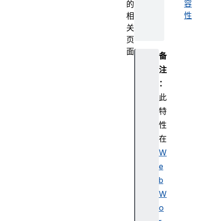
容
的
性
相
关
页
面
备
De
注
fe
：
rr
此
ed
Re
特
qu
性
es
在
tI
W
ni
e
t
b
W
o