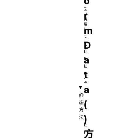
o
x
t
r
m
t
D
y
p
a
e
u
t
r
l
a
静
(
态
方
)
法
e
方
r