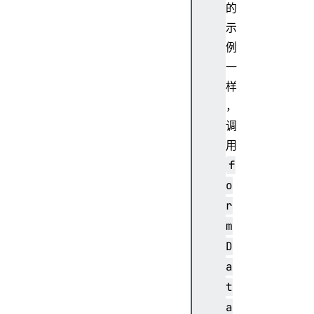
的
示
例
一
样
，
调
用
f
o
r
m
D
a
t
a