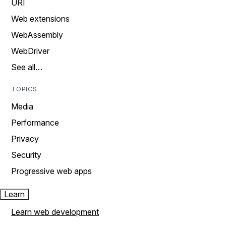
URI
Web extensions
WebAssembly
WebDriver
See all…
TOPICS
Media
Performance
Privacy
Security
Progressive web apps
Learn
Learn web development