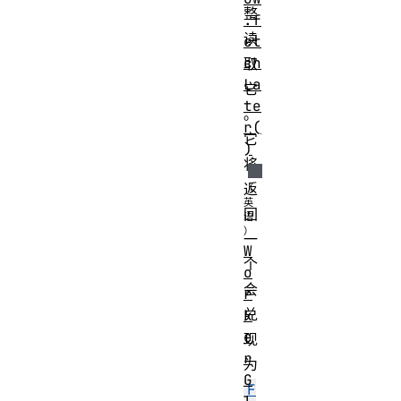
整
.f
读
et
ch
取
La
它
te
。
r(
它
)
将
返
回
一
W
个
o
会
r
兑
k
e
现
r
为
G
F