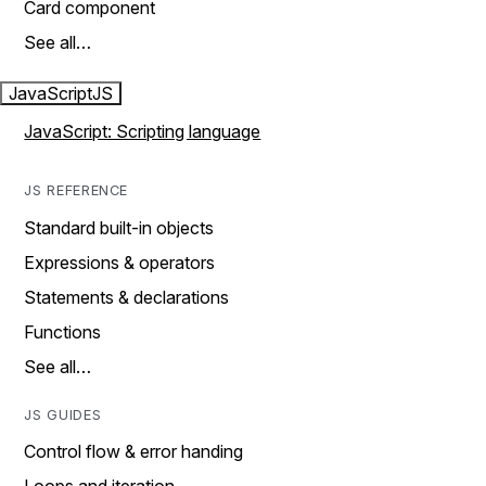
Card component
See all…
JavaScript
JS
JavaScript: Scripting language
JS REFERENCE
Standard built-in objects
Expressions & operators
Statements & declarations
Functions
See all…
JS GUIDES
Control flow & error handing