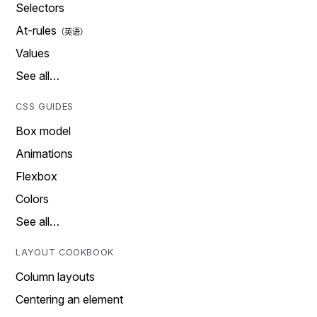
Selectors
At-rules
Values
See all…
CSS GUIDES
Box model
Animations
Flexbox
Colors
See all…
LAYOUT COOKBOOK
Column layouts
Centering an element