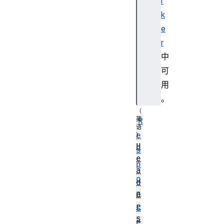
r
Fe
k
tc
e
hL
at
r
er
中
Re
可
su
用
lt
。
R
e
H
s
e
p
a
o
d
n
e
r
s
s
e