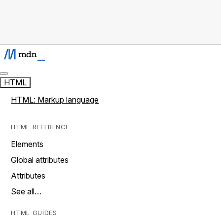
HTML
HTML: Markup language
HTML REFERENCE
Elements
Global attributes
Attributes
See all…
HTML GUIDES