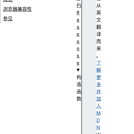
PI
从
浏览器兼容性
R
英
参见
e
文
s
翻
p
译
o
而
n
来
s
。
e
了
解
构
更
造
多
函
并
数
加
R
入
e
M
s
D
p
N