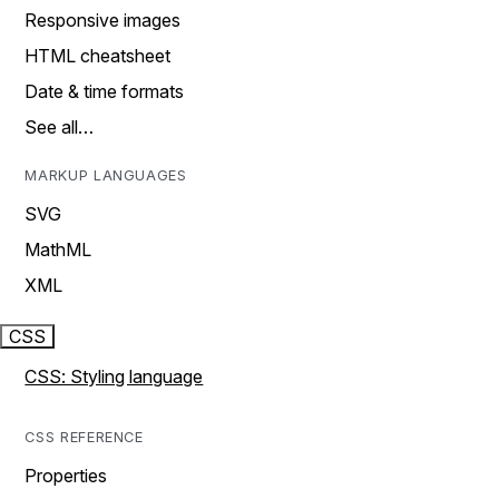
Responsive images
HTML cheatsheet
Date & time formats
See all…
MARKUP LANGUAGES
SVG
MathML
XML
CSS
CSS: Styling language
CSS REFERENCE
Properties