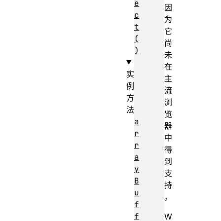
e
因
c
为
t
它
(
尚
)
未
在
实
主
例
流
方
浏
法
览
a
器
r
中
r
得
a
到
y
支
B
持
u
。
f
f
W