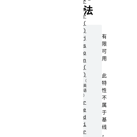
r
法
o
r
(
)
有
j
限
s
可
o
用
n
(
)
此
特
性
不
r
属
e
于
d
基
i
线
r
，