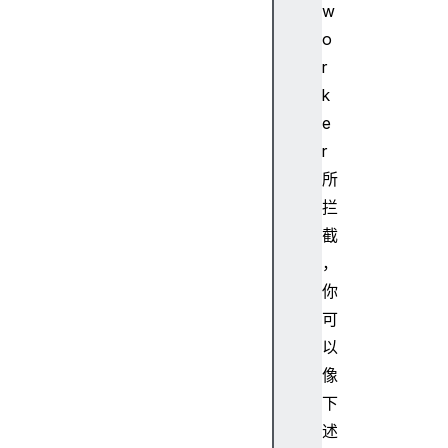
w
o
r
k
e
r
所
拦
截
，
你
可
以
像
下
述