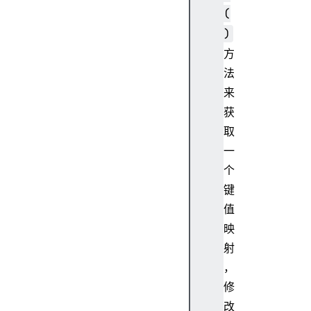
(
)
方
法
来
获
取
一
个
键
值
映
射
，
修
改