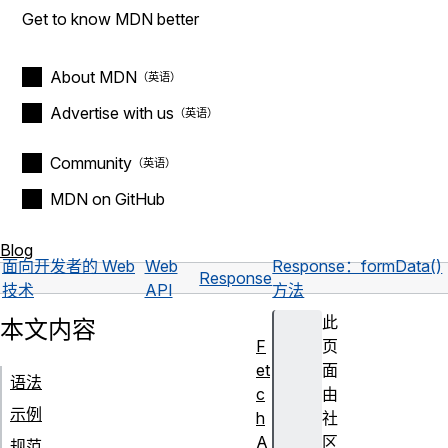
Get to know MDN better
About MDN
Advertise with us
Community
MDN on GitHub
Blog
面向开发者的 Web
Web
Response：formData()
Response
技术
API
方法
此
本文内容
F
页
et
面
语法
c
由
示例
h
社
A
区
规范