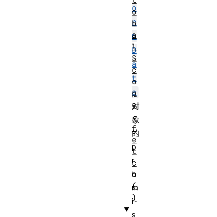
l
o
o
r
b
a
m
l
D
S
a
c
t
o
a
p
e
对
.
象
f
的
e
p
t
r
c
o
h
(
m
)
i
s