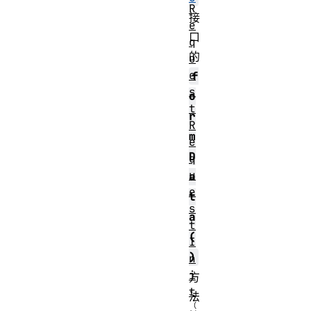
R
接
e
口
q
的
u
e
f
s
o
t
r
R
m
e
D
q
u
a
e
t
s
a
t
(
I
)
n
i
方
t
法