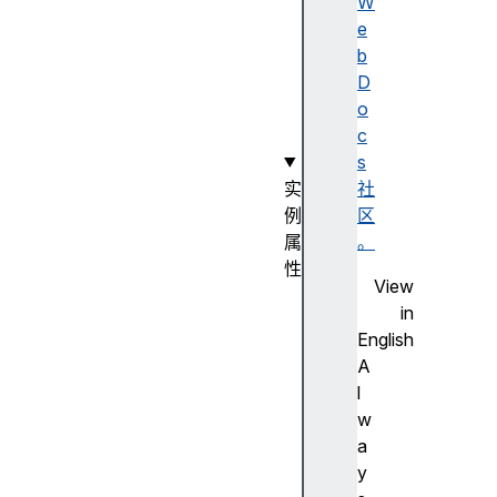
o
W
n
e
s
b
e
D
(
o
)
c
s
实
社
例
区
属
。
性
View
b
in
o
English
d
A
y
l
b
w
o
a
d
y
y