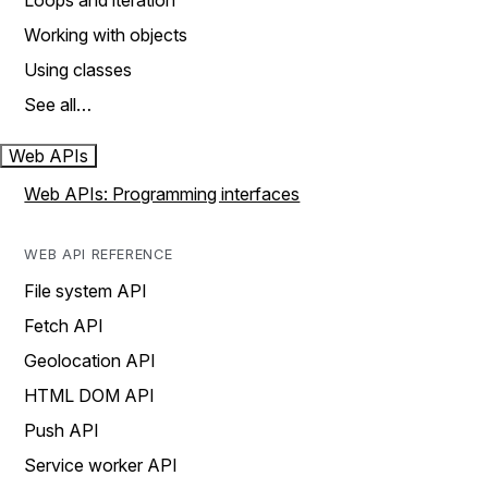
Loops and iteration
Working with objects
Using classes
See all…
Web APIs
Web APIs: Programming interfaces
WEB API REFERENCE
File system API
Fetch API
Geolocation API
HTML DOM API
Push API
Service worker API