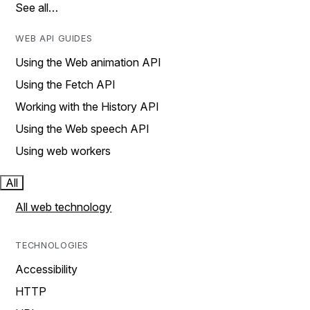
See all…
WEB API GUIDES
Using the Web animation API
Using the Fetch API
Working with the History API
Using the Web speech API
Using web workers
All
All web technology
TECHNOLOGIES
Accessibility
HTTP