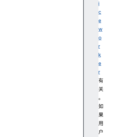
i
c
e
w
o
r
k
e
r
有
关
。
如
果
用
户