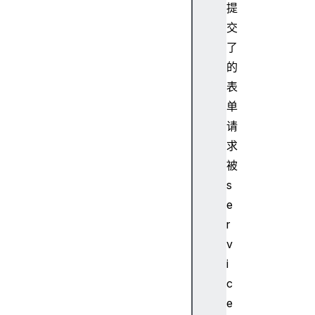
提
交
了
的
表
单
请
求
被
s
e
r
v
i
c
e