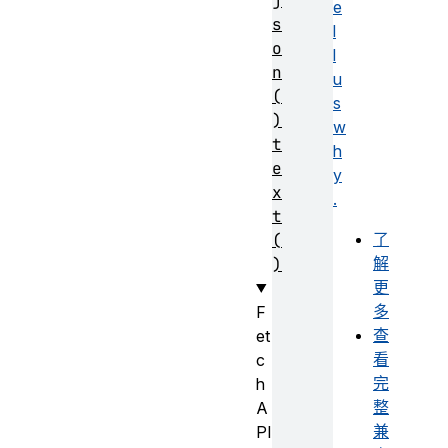
j
e
s
l
o
l
n
u
(
s
)
w
t
h
e
y
x
.
t
了
(
解
)
更
多
F
查
et
看
c
完
h
整
A
兼
PI