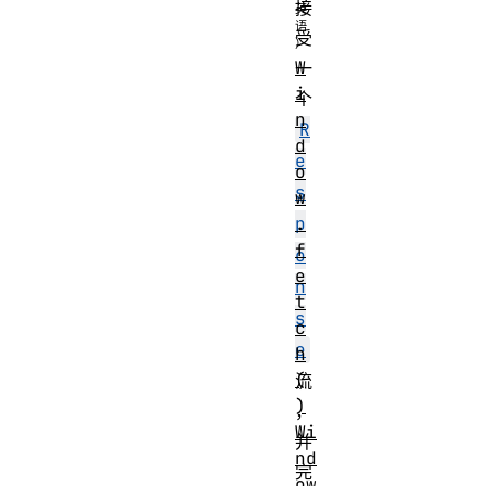
接
受
W
一
i
个
n
R
d
e
o
s
w
.
p
f
o
e
n
t
s
c
e
h
(
流
)
，
Wi
并
nd
完
ow