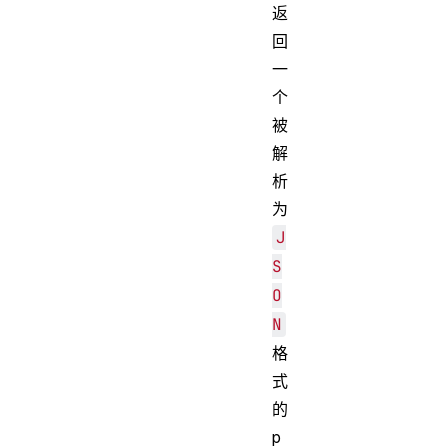
返
回
一
个
被
解
析
为
J
S
O
N
格
式
的
p