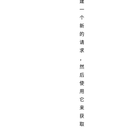
建
一
个
新
的
请
求
，
然
后
使
用
它
来
获
取