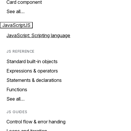
Card component
See all…
JavaScript
JS
JavaScript: Scripting language
JS REFERENCE
Standard built-in objects
Expressions & operators
Statements & declarations
Functions
See all…
JS GUIDES
Control flow & error handing