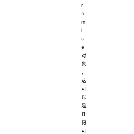
r
o
m
i
s
e
对
象
，
这
可
以
是
任
何
可