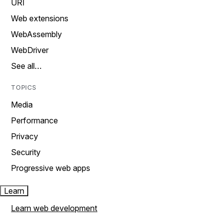
URI
Web extensions
WebAssembly
WebDriver
See all…
TOPICS
Media
Performance
Privacy
Security
Progressive web apps
Learn
Learn web development