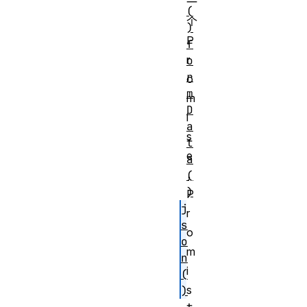
一
(
个
)
P
f
r
o
r
o
m
m
D
i
a
s
t
e
a
，
(
)
P
j
r
s
o
o
m
n
i
(
s
)