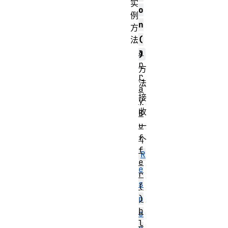
实
o
例
n
方
(
法
a
)
r
方
r
法
a
接
y
收
B
u
一
f
个
f
R
e
e
r
s
(
)
p
b
o
l