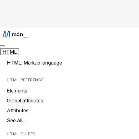
HTML
HTML: Markup language
HTML REFERENCE
Elements
Global attributes
Attributes
See all…
HTML GUIDES