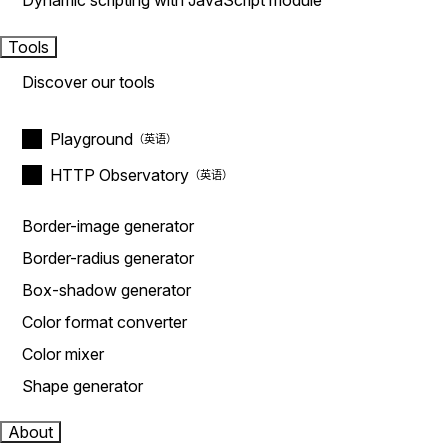
Dynamic scripting with JavaScript module
Tools
Discover our tools
Playground
HTTP Observatory
Border-image generator
Border-radius generator
Box-shadow generator
Color format converter
Color mixer
Shape generator
About