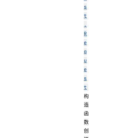
s
t
.
R
e
q
u
e
s
t
构
造
函
数
创