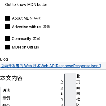
Get to know MDN better
About MDN
Advertise with us
Community
MDN on GitHub
Blog
面向开发者的 Web 技术
Web API
Response
Response.json()
此
本文内容
R
页
e
面
语法
s
由
示例
p
社
o
区
规范