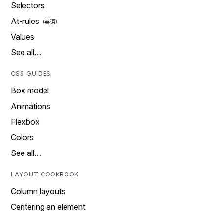
Selectors
At-rules
Values
See all…
CSS GUIDES
Box model
Animations
Flexbox
Colors
See all…
LAYOUT COOKBOOK
Column layouts
Centering an element