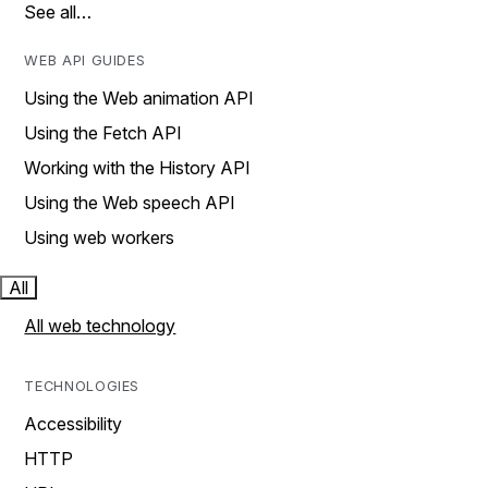
See all…
WEB API GUIDES
Using the Web animation API
Using the Fetch API
Working with the History API
Using the Web speech API
Using web workers
All
All web technology
TECHNOLOGIES
Accessibility
HTTP