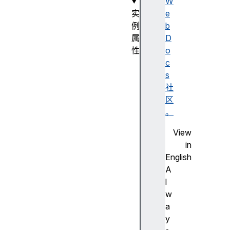
W
实
e
例
b
属
D
性
o
b
c
o
s
d
社
y
区
b
。
o
View
d
in
y
English
U
A
s
l
e
w
d
a
h
y
e