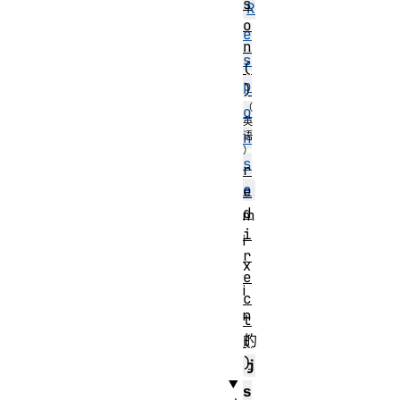
s
R
o
e
n
s
(
p
)
o
n
s
r
e
e
d
m
i
i
r
x
e
i
c
n
t
的
(
)
j
s