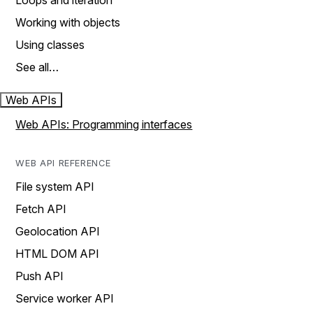
Loops and iteration
Working with objects
Using classes
See all…
Web APIs
Web APIs: Programming interfaces
WEB API REFERENCE
File system API
Fetch API
Geolocation API
HTML DOM API
Push API
Service worker API