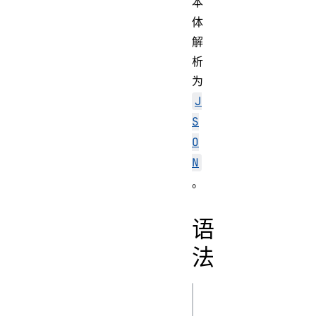
本
体
解
析
为
J
S
O
N
。
语
法
js