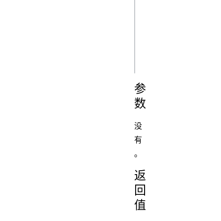
response.json().t
=> {

  // do something with your 
data

参
数
没
有
。
返
回
值