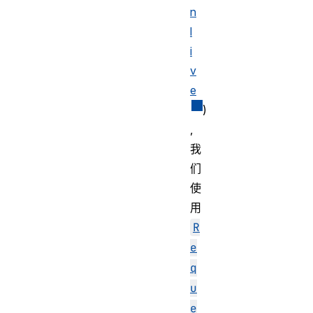
n
l
i
v
e
)
,
我
们
使
用
R
e
q
u
e