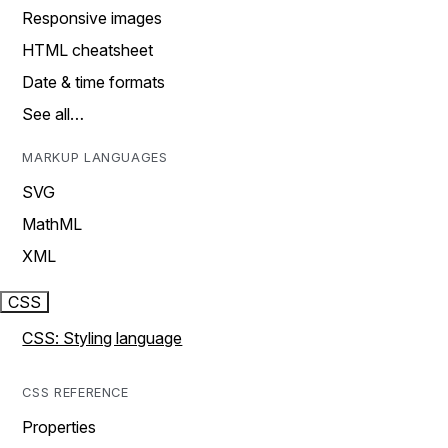
Responsive images
HTML cheatsheet
Date & time formats
See all…
MARKUP LANGUAGES
SVG
MathML
XML
CSS
CSS: Styling language
CSS REFERENCE
Properties