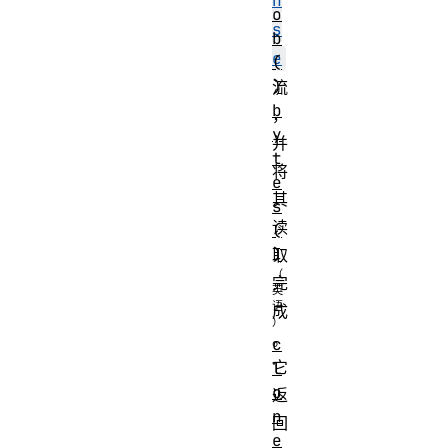
n
o
s
b
e
(
)
流
b
，
y
并
t
将
e
其
s
读
(
)
取
完
成
。
c
它
l
o
返
n
回
e