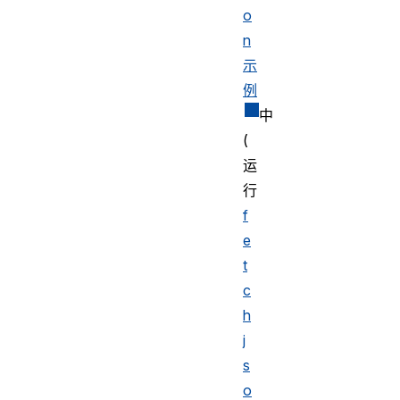
o
n
示
例
中
(
运
行
f
e
t
c
h
j
s
o