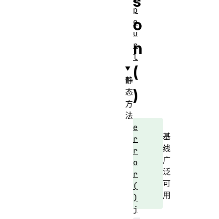
s
p
o
e
u
n
r
l
(
静
)
态
方
法
e
基
r
线
r
广
o
泛
r
可
(
用
)
j