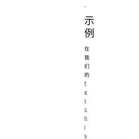
.
示
例
在
我
们
的
f
e
t
c
h
j
s