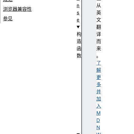
n
从
浏览器兼容性
s
英
参见
e
文
翻
构
译
造
而
函
来
数
。
R
了
e
解
s
更
p
多
o
并
n
加
s
入
e
M
(
D
)
N