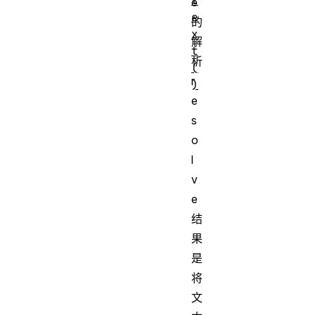
t
e
e
的
x
解
t
析
(
r
)
e
s
o
l
v
e
结
果
是
将
文