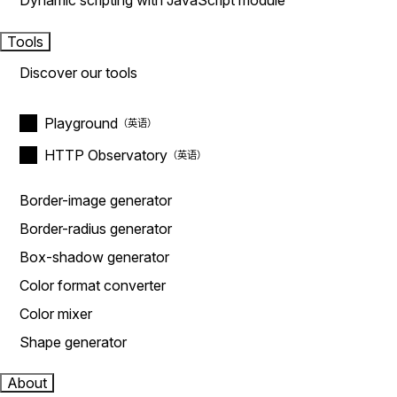
Dynamic scripting with JavaScript module
Tools
Discover our tools
Playground
HTTP Observatory
Border-image generator
Border-radius generator
Box-shadow generator
Color format converter
Color mixer
Shape generator
About