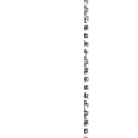
可
u
访
d
问
i
属
o
E
性
l
用
e
于
m
设
e
置
n
和
t
H
读
T
取
M
内
L
容
B
属
R
性
E