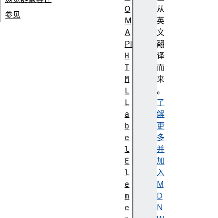
O
从
参见
M
英
A
文
PI
翻
H
译
T
而
M
来
L
。
L
了
a
解
b
更
e
多
l
并
E
加
l
入
e
M
m
D
e
N