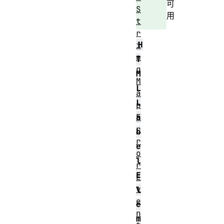
可
S
用
t
r
H
i
n
T
g
M
M
L
a
L
p
E
a
r
b
r
e
o
l
r
E
E
v
l
e
e
n
m