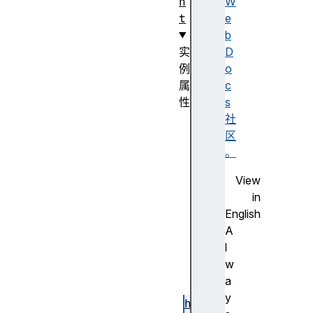
n
W
t
e
b
实
D
例
o
属
c
性
s
c
社
o
区
n
。
t
View
r
in
o
English
l
A
f
l
o
w
r
a
m
y
h