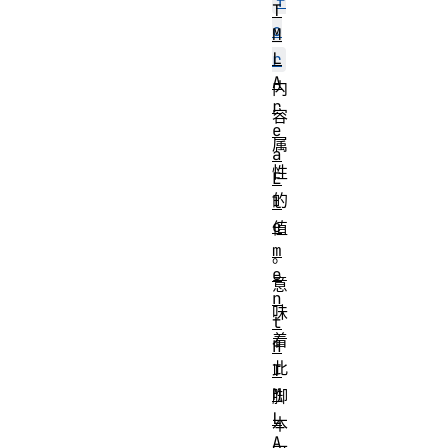
f
T
o
M
L
r
A
内
r
容
e
属
a
性
E
的
l
e
值
m
。
e
意
n
味
t
着
H
此
T
M
脚
L
本
A