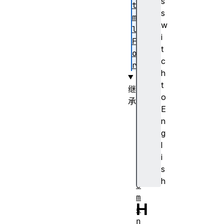
s
t
s
m
w
l
i
F
t
o
c
r
h
t
继
o
承
E
H
n
T
g
M
l
L
i
E
s
l
h
e
m
H
e
n