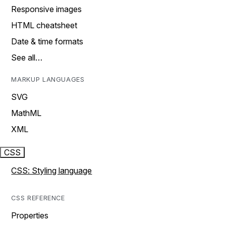
Responsive images
HTML cheatsheet
Date & time formats
See all…
MARKUP LANGUAGES
SVG
MathML
XML
CSS
CSS: Styling language
CSS REFERENCE
Properties