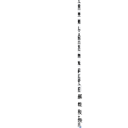
t
e
H
n
T
M
t
L
.
A
h
n
t
c
m
h
o
l
r
F
E
o
l
r
e
属
m
e
性
n
反
t
映
H