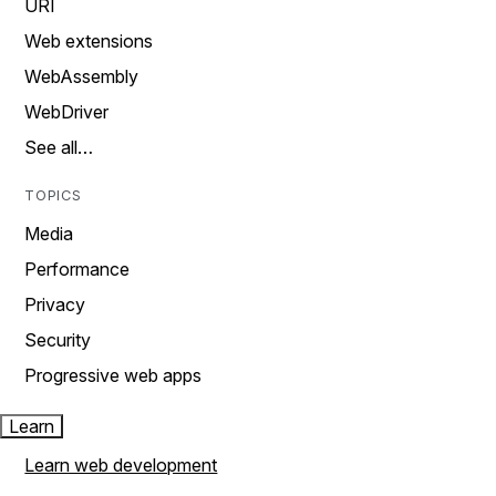
URI
Web extensions
WebAssembly
WebDriver
See all…
TOPICS
Media
Performance
Privacy
Security
Progressive web apps
Learn
Learn web development