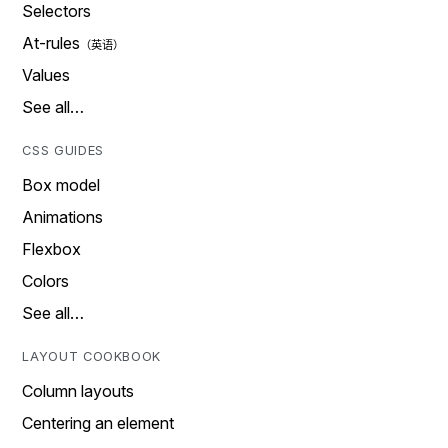
Selectors
At-rules
Values
See all…
CSS GUIDES
Box model
Animations
Flexbox
Colors
See all…
LAYOUT COOKBOOK
Column layouts
Centering an element