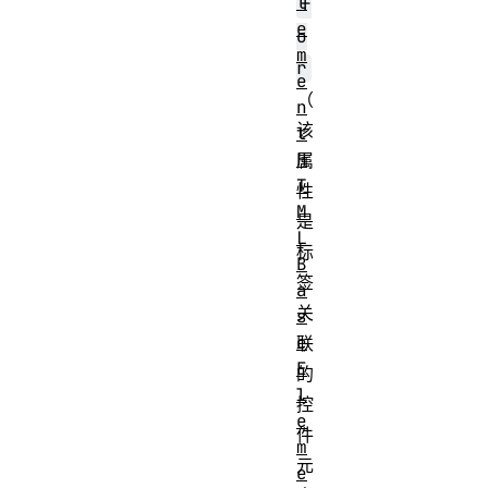
l
f
e
o
m
r
e
（
n
该
t
H
属
T
性
M
是
L
标
B
签
a
关
s
e
联
E
的
l
控
e
件
m
元
e