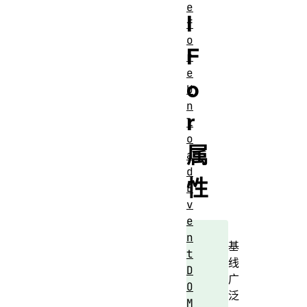
e
l
f
o
F
r
e
o
U
n
r
l
o
属
a
d
性
E
v
e
n
基
t
线
D
广
O
泛
M