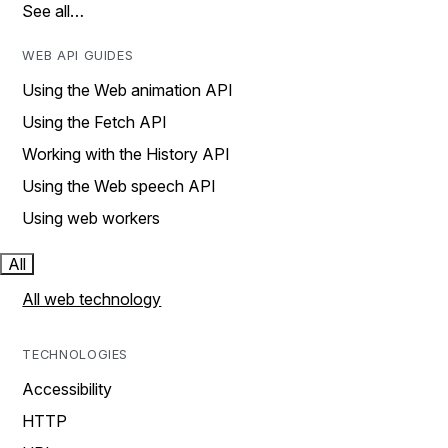
See all…
WEB API GUIDES
Using the Web animation API
Using the Fetch API
Working with the History API
Using the Web speech API
Using web workers
All
All web technology
TECHNOLOGIES
Accessibility
HTTP