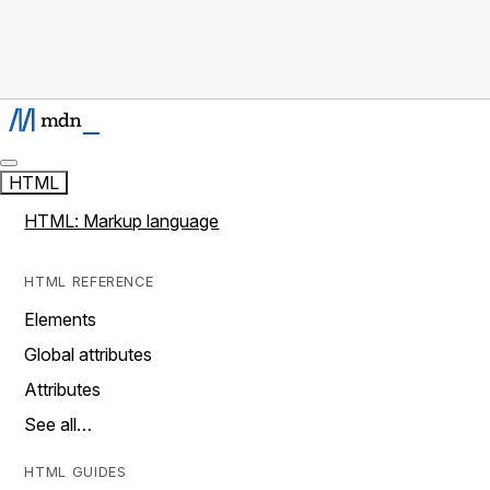
HTML
HTML: Markup language
HTML REFERENCE
Elements
Global attributes
Attributes
See all…
HTML GUIDES