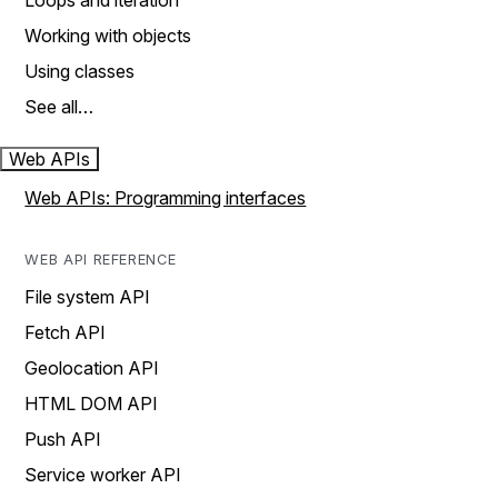
Loops and iteration
Working with objects
Using classes
See all…
Web APIs
Web APIs: Programming interfaces
WEB API REFERENCE
File system API
Fetch API
Geolocation API
HTML DOM API
Push API
Service worker API