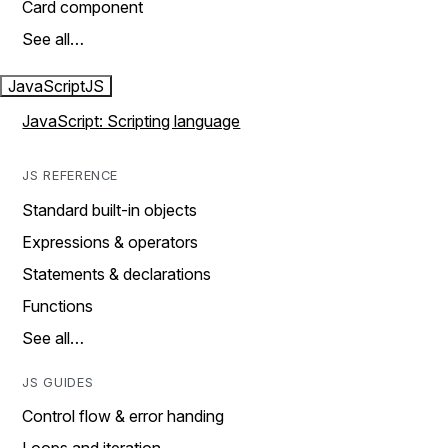
Card component
See all…
JavaScript
JS
JavaScript: Scripting language
JS REFERENCE
Standard built-in objects
Expressions & operators
Statements & declarations
Functions
See all…
JS GUIDES
Control flow & error handing