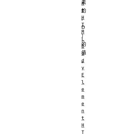
素
n
t
的
H
I
T
D
M
）
L
的
B
值
o
d
。
y
E
l
e
m
e
n
t
H
T