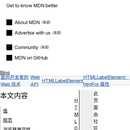
Get to know MDN better
About MDN
Advertise with us
Community
MDN on GitHub
Blog
面向开发者的
Web
HTMLLabelElement：
HTMLLabelElement
Web 技术
API
htmlFor 属性
此
本文内容
H
页
T
面
值
M
由
规范
L
社
D
区
浏览器兼容性