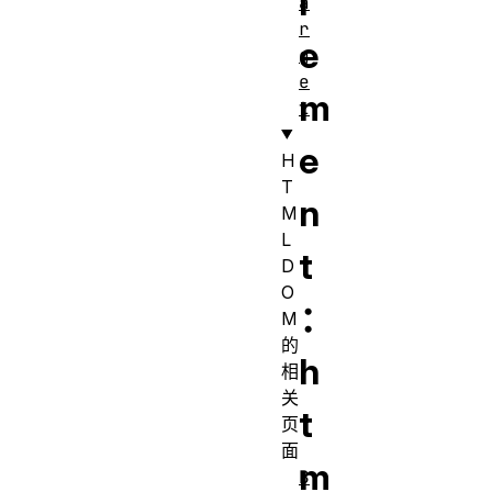
l
a
r
e
g
e
m
t
e
H
T
n
M
L
t
D
O
：
M
的
h
相
关
t
页
面
m
B