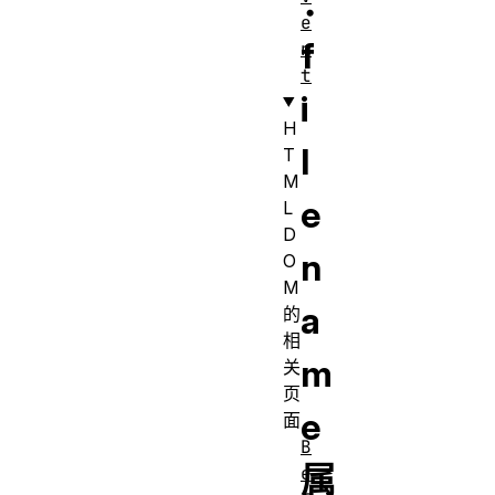
：
e
f
n
t
i
H
l
T
M
e
L
D
n
O
M
a
的
相
m
关
页
e
面
B
属
e