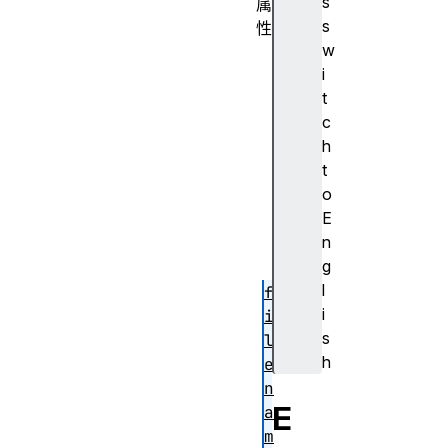
s
属
s
性
w
c
i
o
t
l
c
n
h
o
t
e
o
r
E
r
n
o
g
r
l
f
i
i
s
l
h
e
n
E
a
m