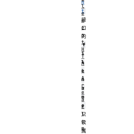
n
l
t
e
接
m
e
口
n
的
t
f
H
i
T
l
M
e
L
A
n
r
a
e
m
a
e
E
l
只
e
读
m
属