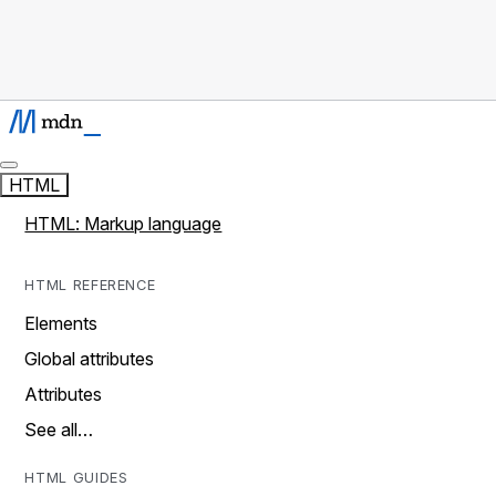
HTML
HTML: Markup language
HTML REFERENCE
Elements
Global attributes
Attributes
See all…
HTML GUIDES