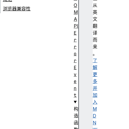
O
从
浏览器兼容性
M
英
A
文
PI
翻
E
译
r
而
r
来
o
。
r
了
E
解
v
更
e
多
n
并
t
加
入
构
M
造
D
函
N