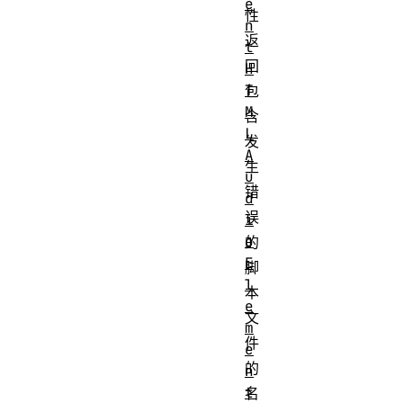
e
性
n
返
t
回
H
T
包
M
含
L
发
A
生
u
错
d
误
i
o
的
E
脚
l
本
e
文
m
件
e
的
n
t
名