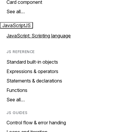
Card component
See all…
JavaScript
JS
JavaScript: Scripting language
JS REFERENCE
Standard built-in objects
Expressions & operators
Statements & declarations
Functions
See all…
JS GUIDES
Control flow & error handing