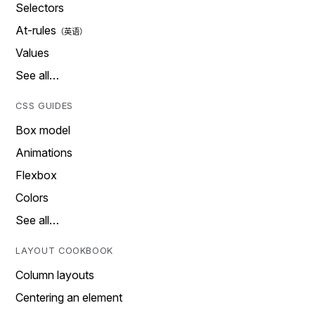
Selectors
At-rules
Values
See all…
CSS GUIDES
Box model
Animations
Flexbox
Colors
See all…
LAYOUT COOKBOOK
Column layouts
Centering an element