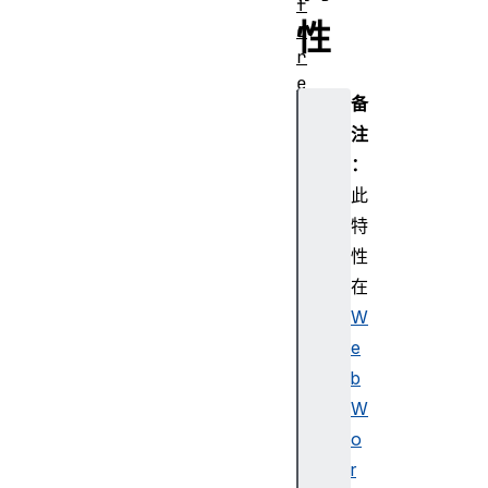
f
性
o
r
e
备
U
注
n
l
：
o
此
a
特
d
性
E
在
v
W
e
n
e
t
b
D
W
O
o
M
r
S