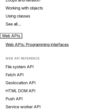
Loops and iteration
Working with objects
Using classes
See all…
Web APIs
Web APIs: Programming interfaces
WEB API REFERENCE
File system API
Fetch API
Geolocation API
HTML DOM API
Push API
Service worker API