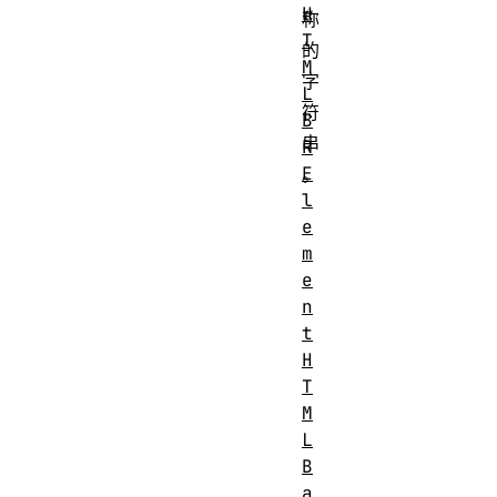
H
称
T
的
M
字
L
符
B
串
R
E
。
l
e
m
e
n
t
H
T
M
L
B
a