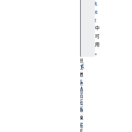
k
t
r
e
i
r
n
中
g
可
M
用
a
。
p
H
E
T
r
M
L
r
A
o
n
r
c
E
h
o
v
r
e
E