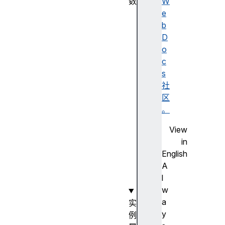
数
W
E
e
r
b
r
D
o
o
r
c
E
s
v
社
e
区
n
。
t
View
(
in
)
English
A
l
w
a
实
y
例