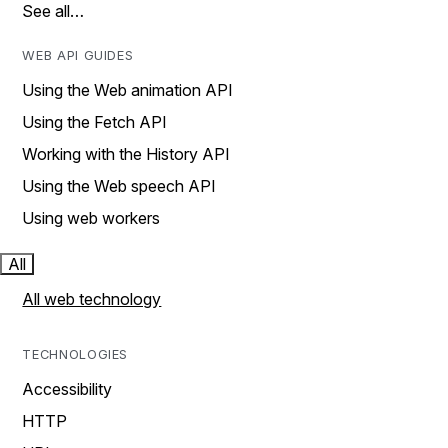
See all…
WEB API GUIDES
Using the Web animation API
Using the Fetch API
Working with the History API
Using the Web speech API
Using web workers
All
All web technology
TECHNOLOGIES
Accessibility
HTTP