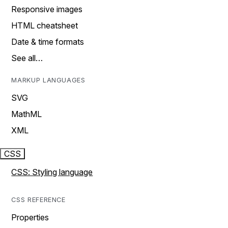
Responsive images
HTML cheatsheet
Date & time formats
See all…
MARKUP LANGUAGES
SVG
MathML
XML
CSS
CSS: Styling language
CSS REFERENCE
Properties