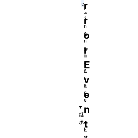
r
e
l
r
i
n
o
e
n
r
o
m
E
e
s
v
s
a
e
g
e
n
继
t
承
E
v