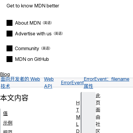
Get to know MDN better
About MDN
Advertise with us
Community
MDN on GitHub
Blog
面向开发者的 Web
Web
ErrorEvent：filename
ErrorEvent
技术
API
属性
此
本文内容
H
页
T
面
值
M
由
示例
L
社
D
区
规范