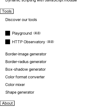
Dynamic scripting with JavaScript module
Tools
Discover our tools
Playground
HTTP Observatory
Border-image generator
Border-radius generator
Box-shadow generator
Color format converter
Color mixer
Shape generator
About