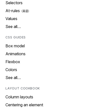
Selectors
At-rules
Values
See all…
CSS GUIDES
Box model
Animations
Flexbox
Colors
See all…
LAYOUT COOKBOOK
Column layouts
Centering an element