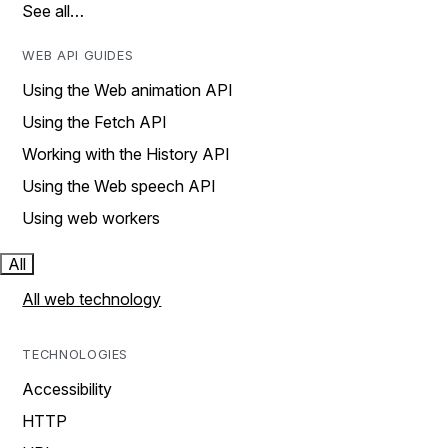
See all…
WEB API GUIDES
Using the Web animation API
Using the Fetch API
Working with the History API
Using the Web speech API
Using web workers
All
All web technology
TECHNOLOGIES
Accessibility
HTTP