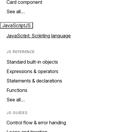
Card component
See all…
JavaScript
JS
JavaScript: Scripting language
JS REFERENCE
Standard built-in objects
Expressions & operators
Statements & declarations
Functions
See all…
JS GUIDES
Control flow & error handing