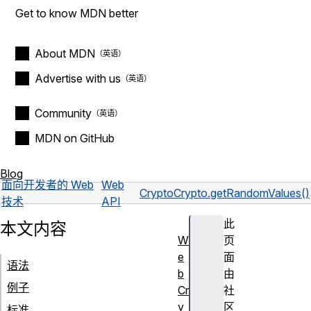
Get to know MDN better
About MDN
Advertise with us
Community
MDN on GitHub
Blog
面向开发者的 Web
Web
Crypto
Crypto.getRandomValues()
技术
API
此
本文内容
W
页
e
面
语法
b
由
例子
Cr
社
y
区
标准