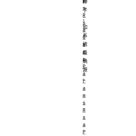
m
种
s
子
R
，
s
如
a
系
O
统
a
e
级
p
熵
P
源
a
。
r
a
m
s
R
s
a
P