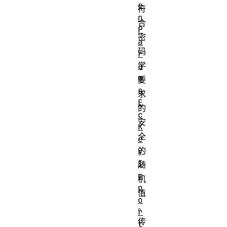
e
符
n
合
P
密
a
码
r
学
a
m
要
s
求
E
的
c
安
K
全
e
的
y
I
随
m
机
p
值
o
。
r
传
t