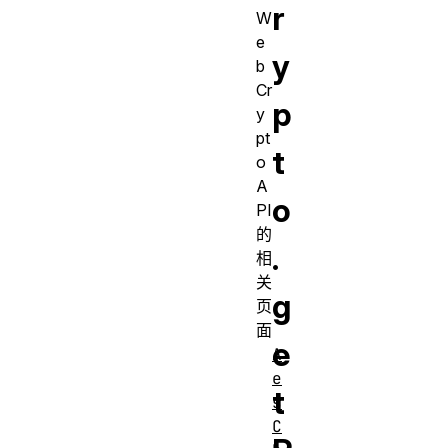
r
W
e
y
b
Cr
p
y
pt
t
o
A
o
PI
的
.
相
关
g
页
面
e
A
e
t
s
C