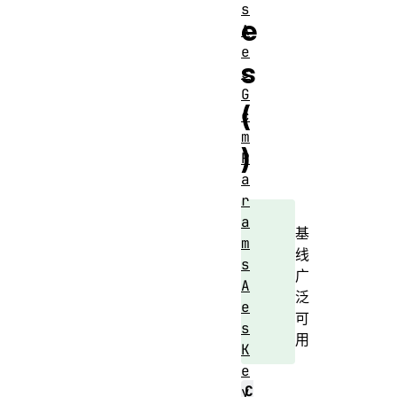
s
e
A
e
s
s
G
(
c
m
)
P
a
r
a
基
m
线
s
广
A
泛
e
可
s
用
K
e
C
y