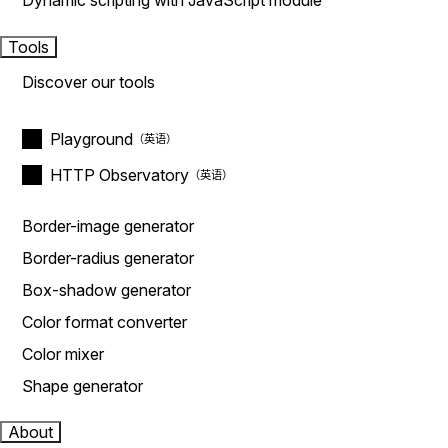
Dynamic scripting with JavaScript module
Tools
Discover our tools
Playground
HTTP Observatory
Border-image generator
Border-radius generator
Box-shadow generator
Color format converter
Color mixer
Shape generator
About