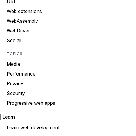
URI
Web extensions
WebAssembly
WebDriver
See all…
TOPICS
Media
Performance
Privacy
Security
Progressive web apps
Learn
Learn web development