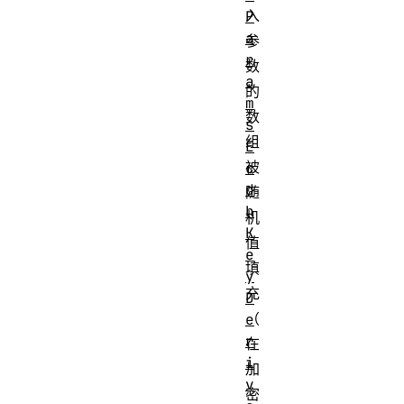
入
P
a
参
r
数
a
的
m
数
s
组
E
被
c
d
随
h
机
K
值
e
填
y
充
D
（
e
r
在
i
加
v
密