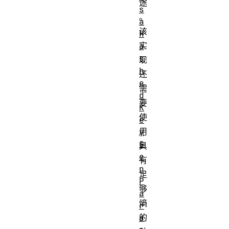
途
s
。
a
该
H
实
a
s
现
h
还
e
需
d
要
K
使
e
用
y
G
具
e
有
n
足
P
够
a
熵
r
的
a