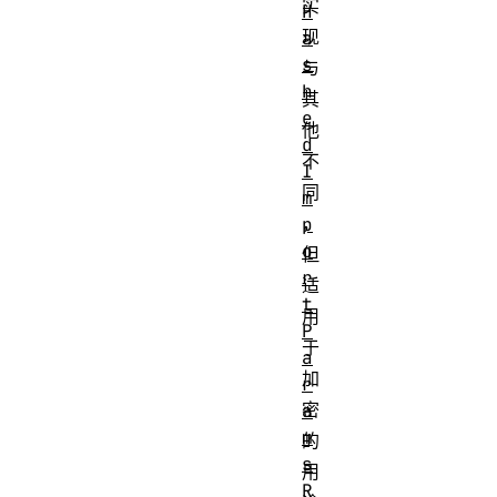
实
H
现
a
s
与
h
其
e
他
d
不
I
同
m
，
p
o
但
r
适
t
用
P
于
a
加
r
密
a
m
的
s
用
R