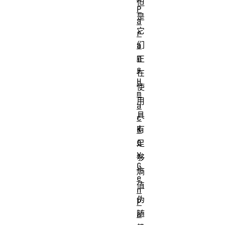
但
P
是
a
它
r
们
a
m
正
s
在
H
使
m
用
a
具
c
有
K
e
足
y
够
G
熵
e
值
n
伪
P
随
a