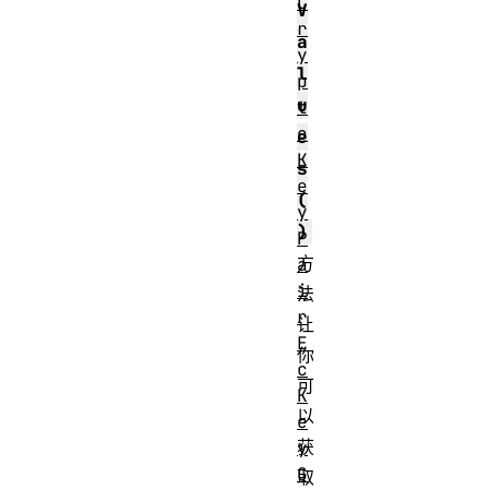
C
V
r
a
y
l
p
u
t
o
e
K
s
e
(
y
)
P
方
a
i
法
r
让
E
你
c
可
K
以
e
获
y
G
取