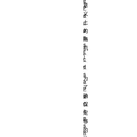
e
意
P
义
a
上
r
a
的
m
随
s
机
E
）
c
。
d
s
为
a
了
P
确
a
r
保
a
足
m
够
s
的
H