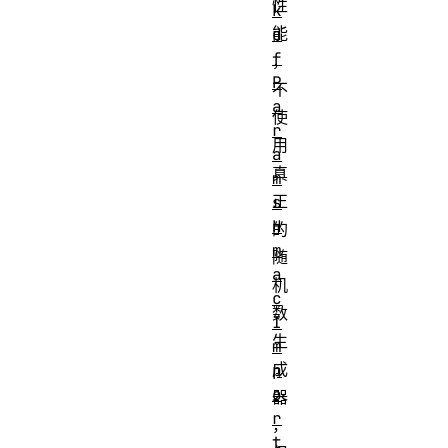
性
k
能
d
f
，
P
不
a
使
r
用
a
真
m
正
s
H
的
m
随
a
机
c
数
I
生
m
成
p
o
器
r
，
t