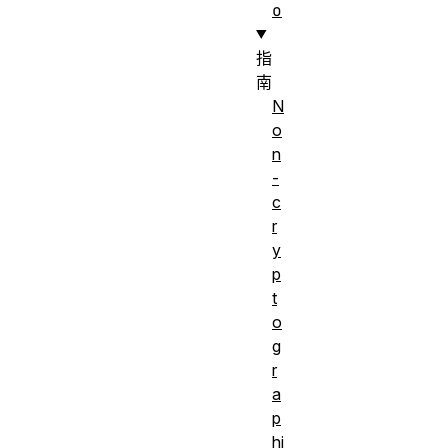
o
指
南
N
o
n
-
c
r
y
p
t
o
g
r
a
p
hi