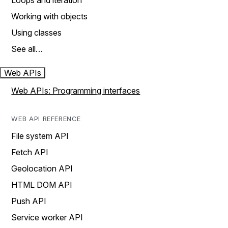
Loops and iteration
Working with objects
Using classes
See all…
Web APIs
Web APIs: Programming interfaces
WEB API REFERENCE
File system API
Fetch API
Geolocation API
HTML DOM API
Push API
Service worker API