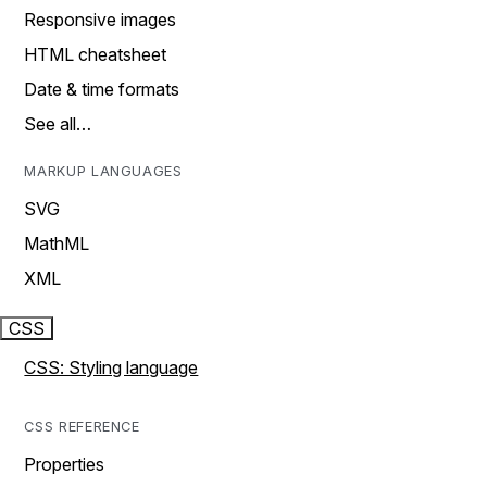
Responsive images
HTML cheatsheet
Date & time formats
See all…
MARKUP LANGUAGES
SVG
MathML
XML
CSS
CSS: Styling language
CSS REFERENCE
Properties