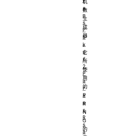
r
机
a
数
m
生
s
成
P
器
b
。
k
d
它
f
所
2
使
P
用
a
的
r
P
a
m
R
s
N
R
G
s
的
a