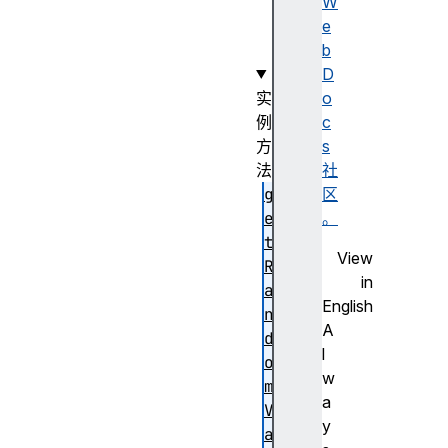
t
W
l
e
e
b
D
实
o
例
c
方
s
法
社
g
区
e
。
t
View
R
in
a
English
n
A
d
l
o
w
m
a
V
y
a