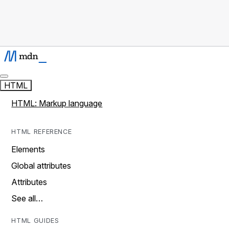
HTML
HTML: Markup language
HTML REFERENCE
Elements
Global attributes
Attributes
See all…
HTML GUIDES