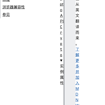
pt
从
浏览器兼容性
o
英
参见
A
文
PI
翻
C
译
r
而
y
来
p
。
t
了
o
解
更
实
多
例
并
属
加
性
入
s
M
u
D
b
N