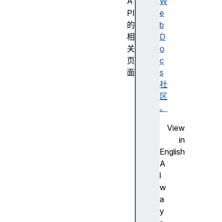
A
W
PI
e
的
b
相
D
关
o
页
c
面
s
A
社
e
区
s
。
C
View
b
in
c
English
P
A
a
l
r
w
a
a
m
y
s