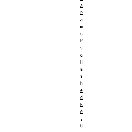
a
r
a
m
s
R
s
a
H
a
s
h
e
d
K
e
y
G