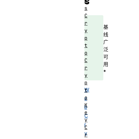
s
m
s
C
r
基
y
线
p
广
t
泛
o
可
C
用
r
*
y
p
W
t
o
e
K
b
e
C
y
r
C
y
r