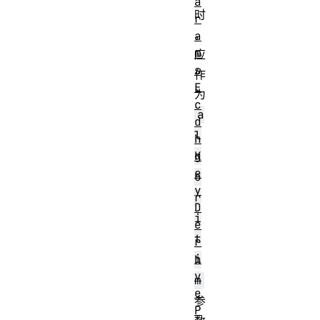
a
时
r
，
a
m
应
s
作
E
为
c
a
d
l
h
K
g
e
o
y
r
D
i
e
t
r
i
h
v
m
e
参
P