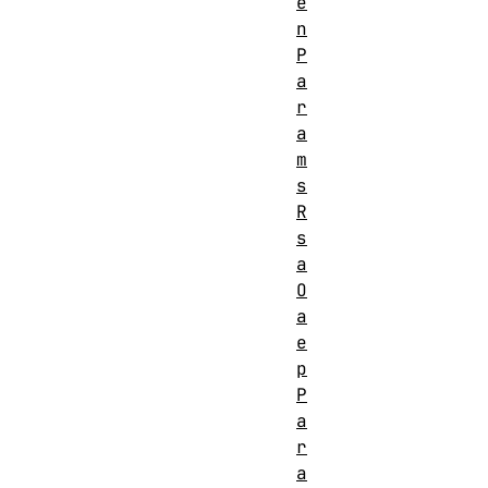
e
n
P
a
r
a
m
s
R
s
a
O
a
e
p
P
a
r
a