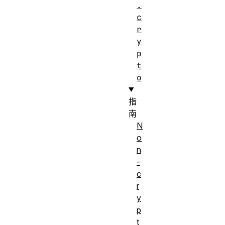
.
c
r
y
p
t
o
指
南
N
o
n
-
c
r
y
p
t