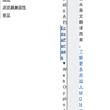
pt
从
浏览器兼容性
o
英
参见
A
文
PI
翻
Ec
译
ds
而
aP
来
ar
。
am
了
s
解
更
W
多
e
并
b
加
Cr
入
y
M
pt
D
o
N