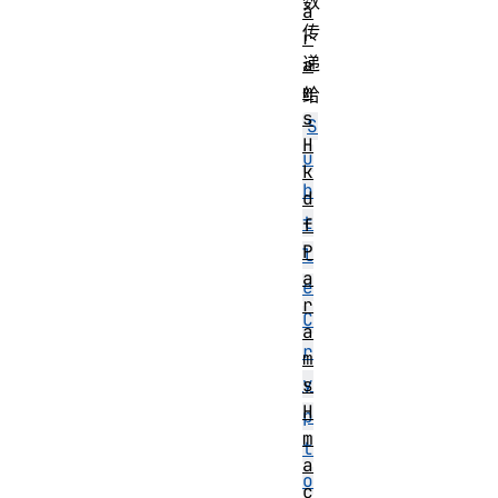
数
a
传
r
递
a
m
给
s
S
H
u
k
b
d
t
f
P
l
a
e
r
C
a
r
m
y
s
H
p
m
t
a
o
c