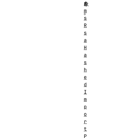
a
象
m
。
s
R
s
a
H
a
s
h
e
d
I
m
p
o
r
t
P