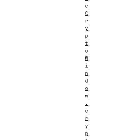
e
C
r
y
p
t
o
W
i
n
d
o
w
.
c
r
y
p