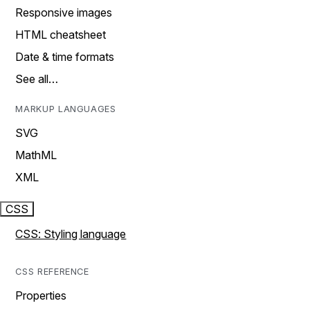
Responsive images
HTML cheatsheet
Date & time formats
See all…
MARKUP LANGUAGES
SVG
MathML
XML
CSS
CSS: Styling language
CSS REFERENCE
Properties