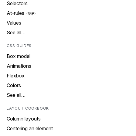
Selectors
At-rules
Values
See all…
CSS GUIDES
Box model
Animations
Flexbox
Colors
See all…
LAYOUT COOKBOOK
Column layouts
Centering an element