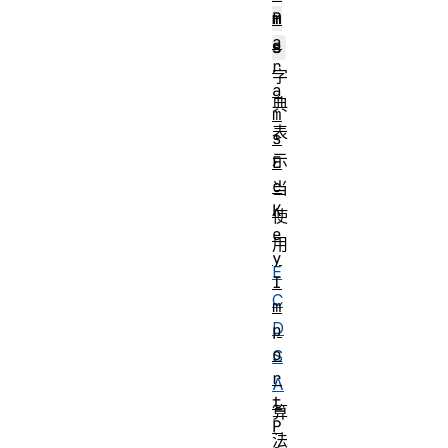
P
m
a
s
r
字
a
典
m
表
s
示
E
c
当
K
使
e
用
y
E
I
C
m
D
p
o
S
r
A
t
算
P
法