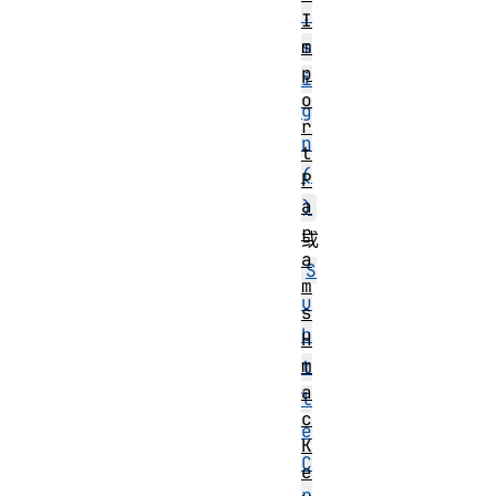
.
I
m
s
p
i
o
g
r
n
t
(
P
a
)
r
或
a
S
m
u
s
b
H
m
t
a
l
c
e
K
C
e
r