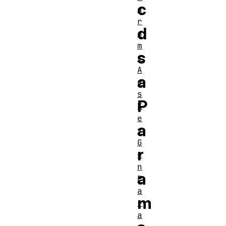
c
a
r
d
a
m
s
s
A
a
e
s
P
K
e
a
y
G
r
e
n
a
P
a
m
r
a