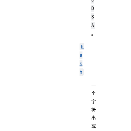
D
S
A
。
h
a
s
h
一
个
字
符
串
或