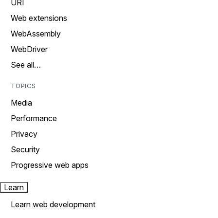
URI
Web extensions
WebAssembly
WebDriver
See all…
TOPICS
Media
Performance
Privacy
Security
Progressive web apps
Learn
Learn web development