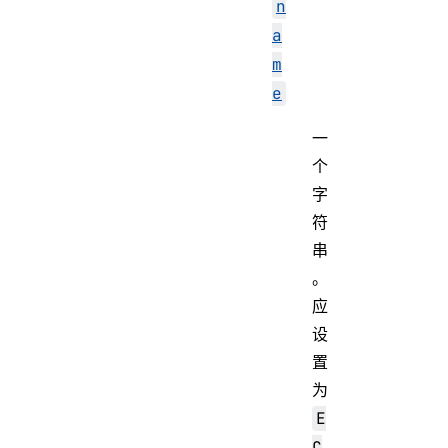
n
a
m
e
一
个
字
符
串
。
应
设
置
为
E
C