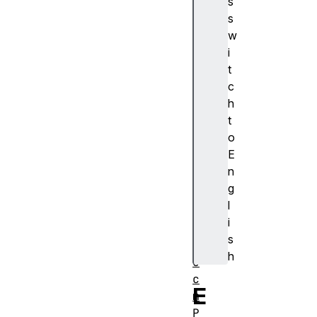
s
A
s
e
w
s
i
C
t
t
c
r
h
P
t
a
o
r
E
a
n
m
g
s
l
A
i
e
s
s
h
G
c
E
m
P