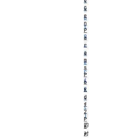
y
G
y
e
p
n
t
P
o
a
.
r
a
v
m
e
s
r
P
i
b
f
k
d
y
f
(
2
)
P
的
a
对
r