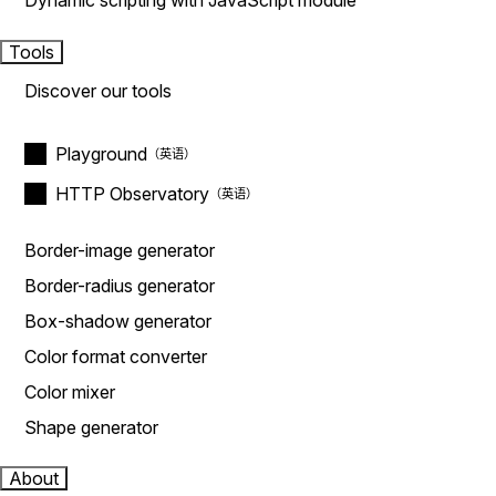
Dynamic scripting with JavaScript module
Tools
Discover our tools
Playground
HTTP Observatory
Border-image generator
Border-radius generator
Box-shadow generator
Color format converter
Color mixer
Shape generator
About