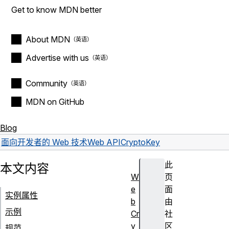
Get to know MDN better
About MDN
Advertise with us
Community
MDN on GitHub
Blog
面向开发者的 Web 技术
Web API
CryptoKey
此
本文内容
W
页
e
面
实例属性
b
由
示例
Cr
社
y
区
规范