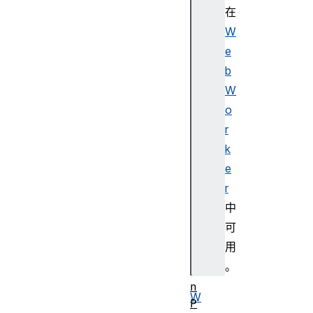
p
在
t
W
o
e
K
e
b
y
W
P
o
a
r
i
k
r
e
E
c
r
K
中
e
可
y
用
G
。
e
n
W
P