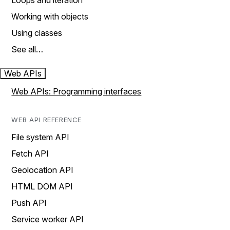
Loops and iteration
Working with objects
Using classes
See all…
Web APIs
Web APIs: Programming interfaces
WEB API REFERENCE
File system API
Fetch API
Geolocation API
HTML DOM API
Push API
Service worker API