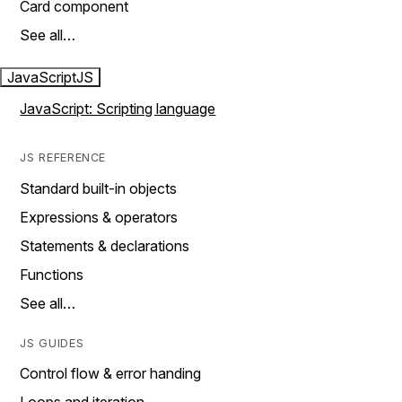
Card component
See all…
JavaScript
JS
JavaScript: Scripting language
JS REFERENCE
Standard built-in objects
Expressions & operators
Statements & declarations
Functions
See all…
JS GUIDES
Control flow & error handing