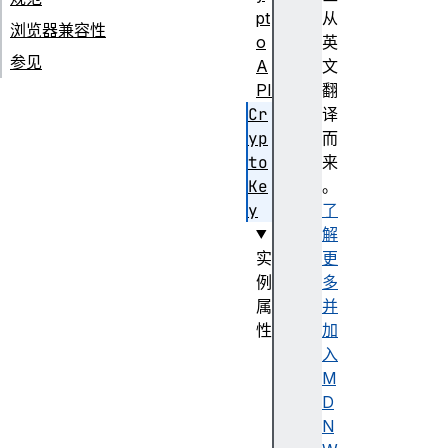
pt
从
浏览器兼容性
o
英
参见
A
文
PI
翻
Cr
译
yp
而
to
来
Ke
。
y
了
解
实
更
例
多
属
并
性
加
a
入
l
M
g
D
o
N