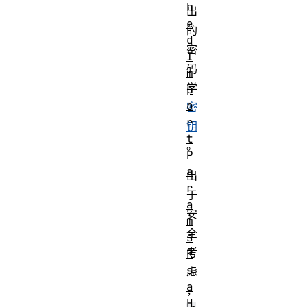
h
出
e
的
d
密
I
码
m
学
p
o
密
r
钥
t
。
P
a
出
r
于
a
安
m
全
s
考
R
s
虑
a
，
H