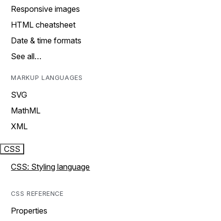
Responsive images
HTML cheatsheet
Date & time formats
See all…
MARKUP LANGUAGES
SVG
MathML
XML
CSS
CSS: Styling language
CSS REFERENCE
Properties