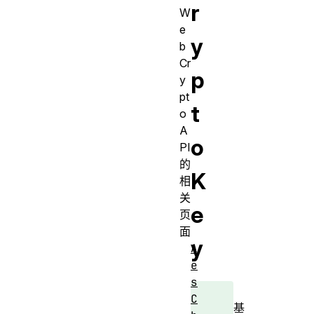
r
W
e
y
b
Cr
p
y
pt
t
o
A
o
PI
的
K
相
关
e
页
面
y
A
e
s
C
基