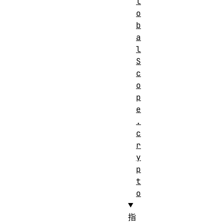
l
o
b
a
l
S
c
o
p
e
.
c
r
y
p
t
o
指