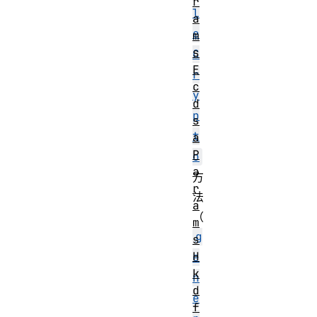
r
l
a
e
m
s
C
E
r
c
y
d
p
s
t
a
P
o
a
方
r
法
a
（
m
g
s
H
e
k
n
d
e
f