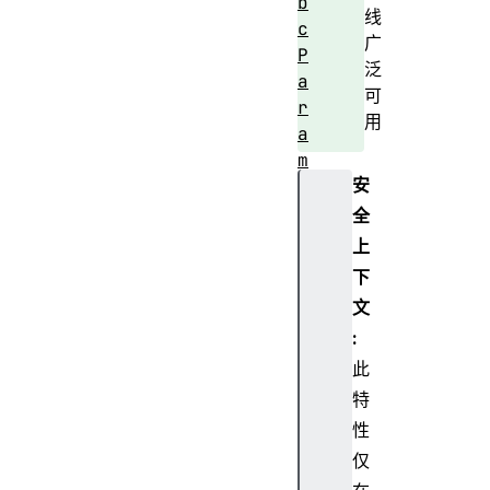
b
线
c
广
P
泛
a
可
r
用
a
m
安
s
A
全
e
上
s
下
C
文
t
:
r
此
P
a
特
r
性
a
仅
m