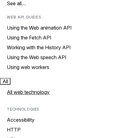
See all…
WEB API GUIDES
Using the Web animation API
Using the Fetch API
Working with the History API
Using the Web speech API
Using web workers
All
All web technology
TECHNOLOGIES
Accessibility
HTTP