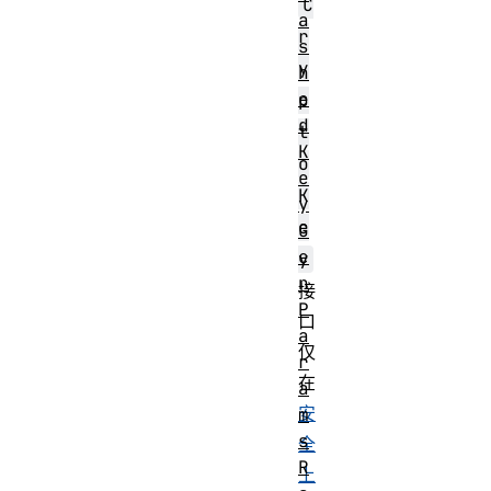
C
a
r
s
y
h
e
p
d
t
K
o
e
K
y
e
G
e
y
n
接
P
口
a
仅
r
在
a
安
m
s
全
R
上