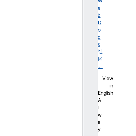
r
W
i
e
t
b
h
D
m
o
c
s
社
e
区
x
。
t
View
r
in
a
English
c
A
t
l
a
w
b
a
l
y
e