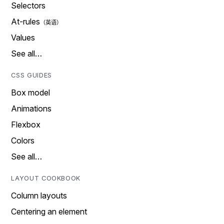
Selectors
At-rules
Values
See all…
CSS GUIDES
Box model
Animations
Flexbox
Colors
See all…
LAYOUT COOKBOOK
Column layouts
Centering an element