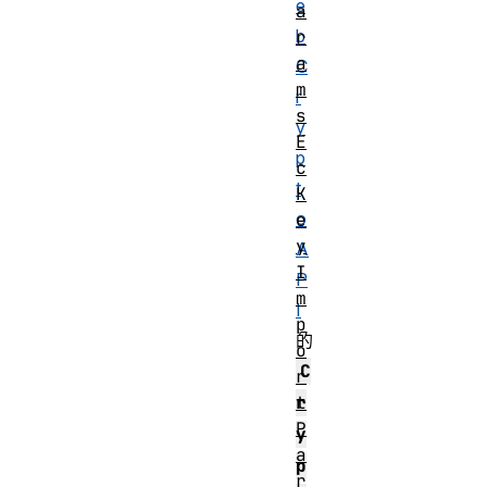
e
a
b
r
a
C
m
r
s
y
E
p
c
t
K
o
e
y
A
I
P
m
I
p
的
o
C
r
t
r
P
y
a
p
r