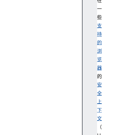
在
s
一
A
些
e
s
支
G
持
c
的
m
浏
P
览
a
器
r
a
的
m
安
s
全
A
上
e
下
s
文
K
e
（
y