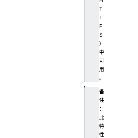
H
G
T
e
T
n
P
P
S
a
r
）
a
中
m
可
s
用
C
。
r
y
备
p
注
t
：
o
C
此
r
特
y
性