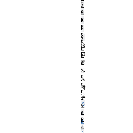
t
a
o
m
s
K
E
e
c
y
d
接
h
口
K
e
表
y
示
D
从
e
特
r
定
i
S
v
e
u
P
b
a
t