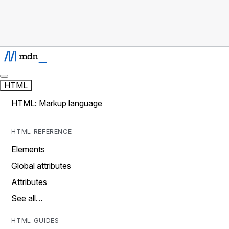
HTML
HTML: Markup language
HTML REFERENCE
Elements
Global attributes
Attributes
See all…
HTML GUIDES