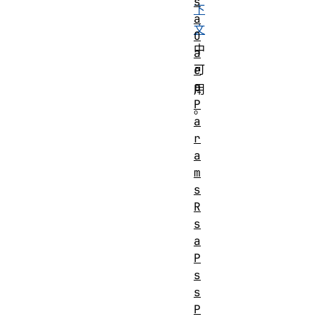
s
下
a
文
O
中
a
可
e
p
用
P
。
a
r
a
m
s
R
s
a
P
s
s
P