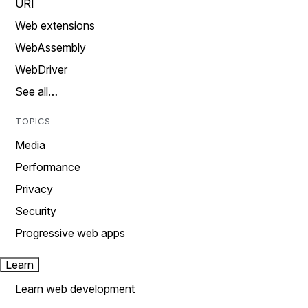
URI
Web extensions
WebAssembly
WebDriver
See all…
TOPICS
Media
Performance
Privacy
Security
Progressive web apps
Learn
Learn web development