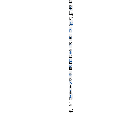
s
(
P
)
b
或
k
u
d
n
f
2
w
P
r
a
a
r
p
a
K
m
s
e
R
y
s
(
a
)
H
）
a
s
导