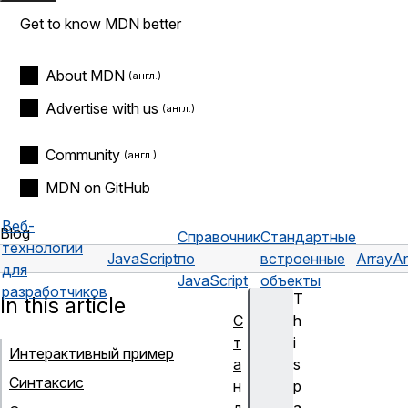
Get to know MDN better
About MDN
Advertise with us
Community
MDN on GitHub
Веб-
Blog
Справочник
Стандартные
технологии
JavaScript
по
встроенные
Array
Ar
для
JavaScript
объекты
разработчиков
T
In this article
С
h
т
i
Интерактивный пример
а
s
Синтаксис
н
p