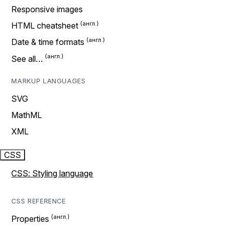
Responsive images
HTML cheatsheet
Date & time formats
See all…
MARKUP LANGUAGES
SVG
MathML
XML
CSS
CSS: Styling language
CSS REFERENCE
Properties