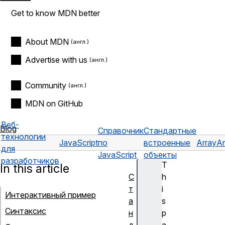
Get to know MDN better
About MDN
Advertise with us
Community
MDN on GitHub
Веб-
Blog
Справочник
Стандартные
технологии
JavaScript
по
встроенные
Array
Ar
для
JavaScript
объекты
разработчиков
T
In this article
С
h
т
i
Интерактивный пример
а
s
Синтаксис
н
p