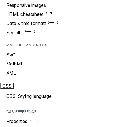
Responsive images
HTML cheatsheet
Date & time formats
See all…
MARKUP LANGUAGES
SVG
MathML
XML
CSS
CSS: Styling language
CSS REFERENCE
Properties