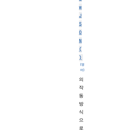
w
J
S
O
N
(
)
의
작
동
방
식
으
로