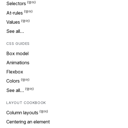
Selectors
At-rules
Values
See all…
CSS GUIDES
Box model
Animations
Flexbox
Colors
See all…
LAYOUT COOKBOOK
Column layouts
Centering an element