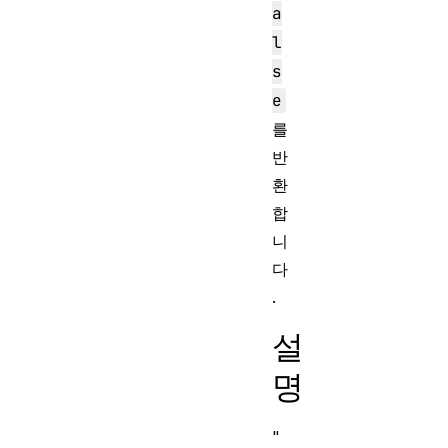
a
l
s
e
를
반
환
합
니
다
.
설
명
"