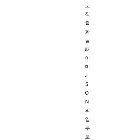
로
직
렬
화
될
때
이
미
J
S
O
N
의
일
부
로