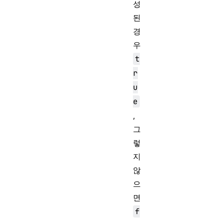
성
된
경
우
t
r
u
e
,
그
렇
지
않
으
면
f