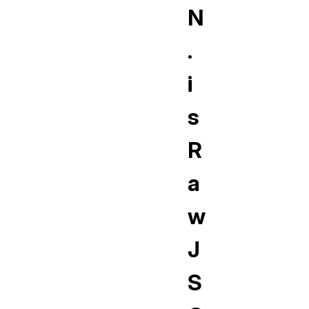
N
.
i
s
R
a
w
J
S