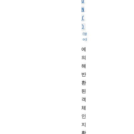
O
N
(
)
에
의
해
반
환
된
객
체
인
지
확