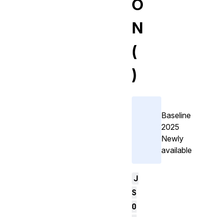
O
N
(
)
Baseline
2025
Newly
available
J
S
O