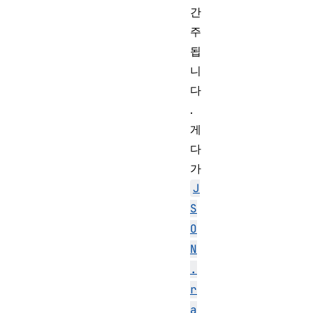
간
주
됩
니
다
.
게
다
가
J
S
O
N
.
r
a