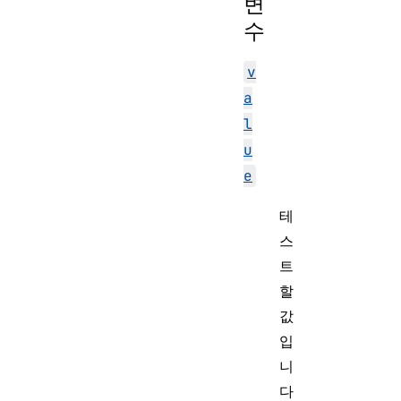
변
수
v
a
l
u
e
테
스
트
할
값
입
니
다