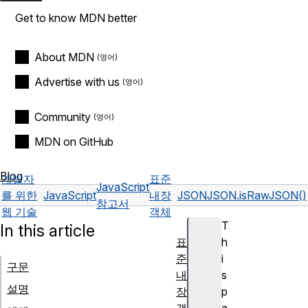
Get to know MDN better
About MDN
Advertise with us
Community
MDN on GitHub
Blog
개발자
표준
JavaScript
를 위한
JavaScript
내장
JSON
JSON.isRawJSON()
참고서
웹 기술
객체
T
In this article
표
h
준
i
구문
내
s
설명
장
p