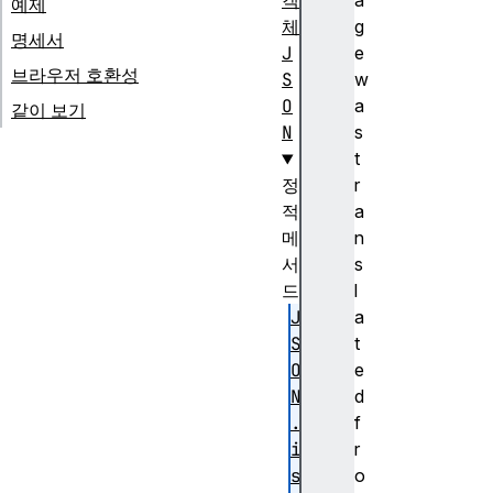
객
a
예제
체
g
명세서
J
e
브라우저 호환성
S
w
O
a
같이 보기
N
s
t
정
r
적
a
메
n
서
s
드
l
J
a
S
t
O
e
N
d
.
f
i
r
s
o