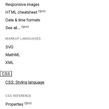
Responsive images
HTML cheatsheet
Date & time formats
See all…
MARKUP LANGUAGES
SVG
MathML
XML
CSS
CSS: Styling language
CSS REFERENCE
Properties