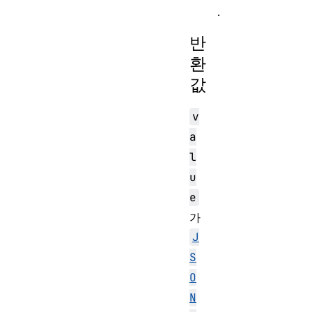
.
반
환
값
v
a
l
u
e
가
J
S
O
N