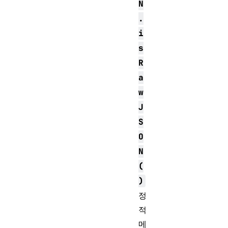
N
.
i
s
R
a
w
J
S
O
N
(
)
정
적
메