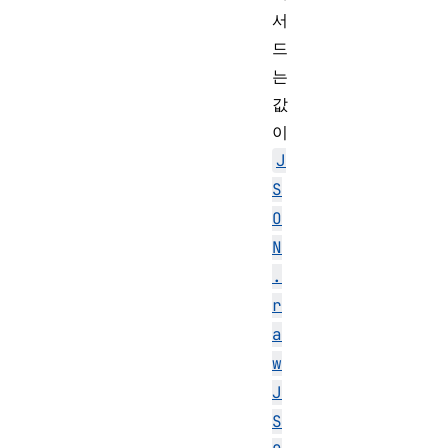
서
드
는
값
이
J
S
O
N
.
r
a
w
J
S