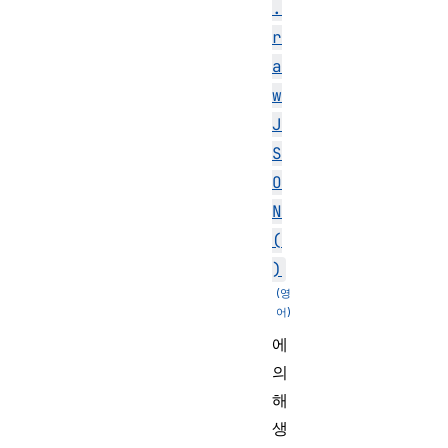
.
r
a
w
J
S
O
N
(
)
에
의
해
생