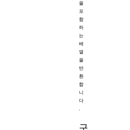
을
포
함
하
는
배
열
을
반
환
합
니
다
.
구