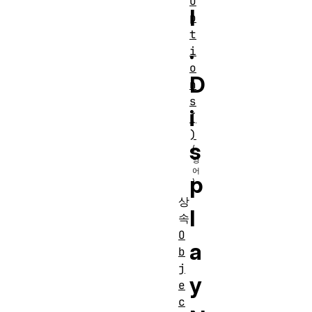
O
l
p
t
.
i
o
D
n
s
i
(
)
s
p
상
l
속
O
a
b
j
y
e
c