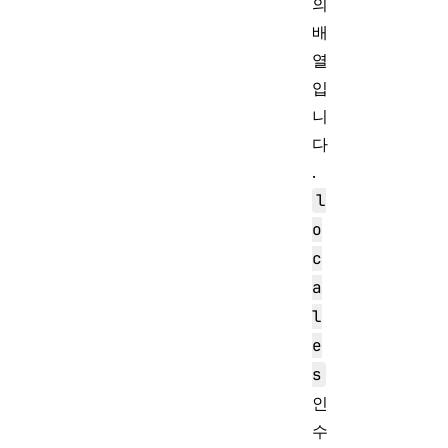
의
배
열
입
니
다
.
l
o
c
a
l
e
s
인
수