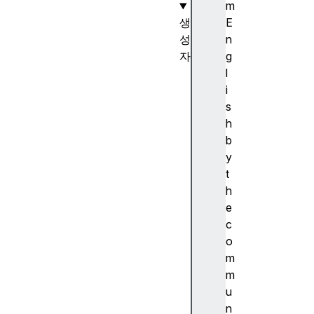
m
생
E
성
n
자
g
I
l
n
i
t
s
l
h
.
b
D
y
i
t
s
h
p
e
l
c
a
o
y
m
N
m
a
u
m
n