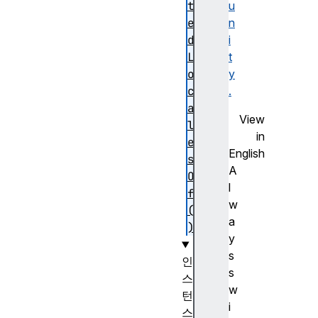
t
u
e
n
d
i
L
t
o
y
c
.
a
View
l
in
e
English
s
A
O
l
f
w
(
a
)
y
s
인
s
스
w
턴
i
스