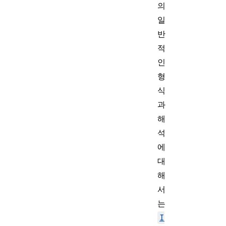
의
일
반
적
인
형
식
과
해
석
에
대
해
서
는
I