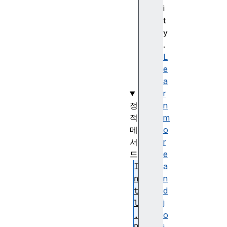
e
i
s
t
(
y
)
.
생
L
성
e
자
a
r
정
n
적
m
메
o
서
r
드
e
I
a
n
n
t
d
l
j
.
o