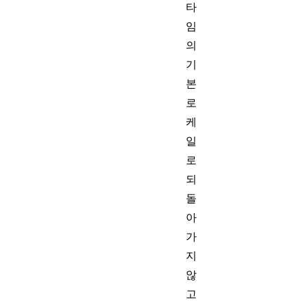
타
임
의
기
본
로
케
일
로
되
돌
아
가
지
않
고