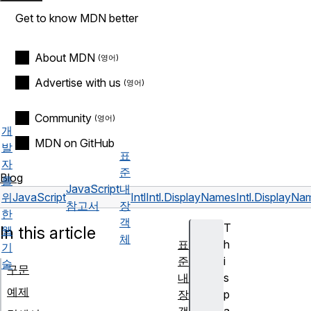
Get to know MDN better
About MDN
Advertise with us
Community
개
MDN on GitHub
발
표
자
준
Blog
를
JavaScript
내
위
JavaScript
Intl
Intl.DisplayNames
Intl.DisplayN
참고서
장
한
객
T
In this article
웹
체
표
h
기
준
i
술
구문
내
s
예제
장
p