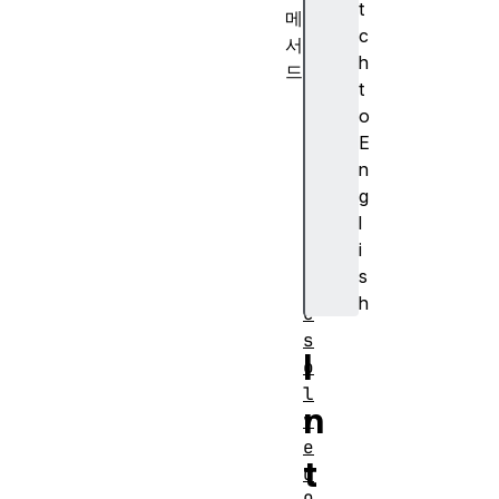
t
메
c
서
h
드
t
o
o
f
E
(
n
)
g
l
i
s
r
h
e
s
I
o
l
n
v
e
t
d