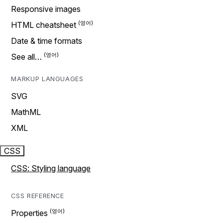
Responsive images
HTML cheatsheet
Date & time formats
See all…
MARKUP LANGUAGES
SVG
MathML
XML
CSS
CSS: Styling language
CSS REFERENCE
Properties