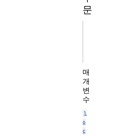
문
js
Intl.DisplayNames
Intl.DisplayNames
매
개
변
수
l
o
c