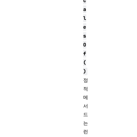
c
a
l
e
s
O
f
(
)
정
적
메
서
드
는
런