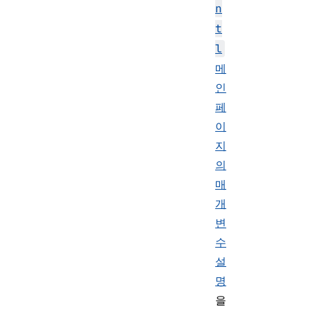
n
t
l
메
인
페
이
지
의
매
개
변
수
설
명
을