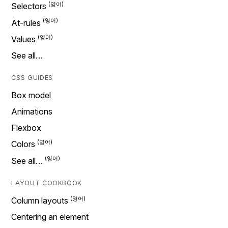
Selectors
At-rules
Values
See all…
CSS GUIDES
Box model
Animations
Flexbox
Colors
See all…
LAYOUT COOKBOOK
Column layouts
Centering an element