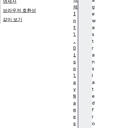
객
a
명세서
체
g
브라우저 호환성
I
e
같이 보기
n
w
t
a
l
s
.
t
D
r
i
a
s
n
p
s
l
l
a
a
y
t
N
e
a
d
m
f
e
r
s
o