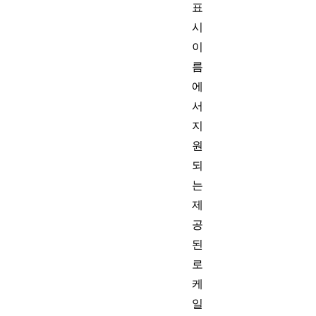
표
시
이
름
에
서
지
원
되
는
제
공
된
로
케
일