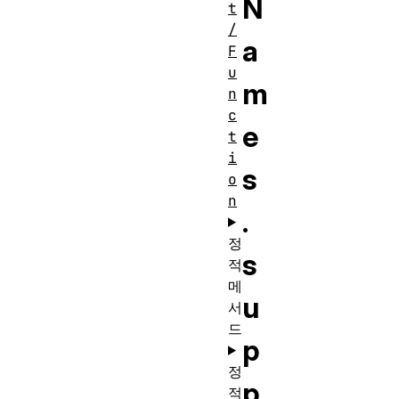
N
t
/
a
F
u
m
n
c
e
t
i
s
o
n
.
정
s
적
메
u
서
드
p
정
p
적