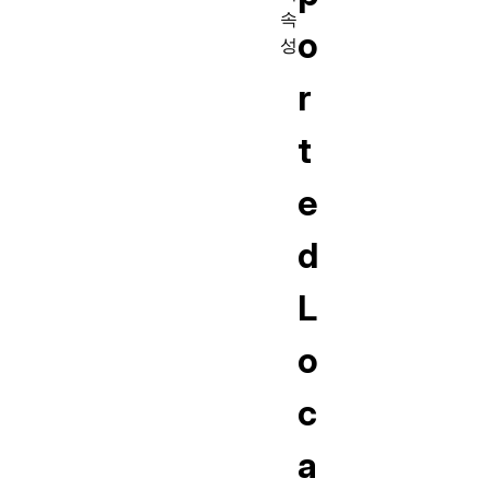
속
o
성
r
t
e
d
L
o
c
a