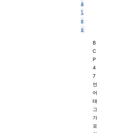
a
l
e
s
B
C
P
4
7
언
어
태
그
가
포