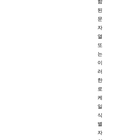
함
된
문
자
열
또
는
이
러
한
로
케
일
식
별
자