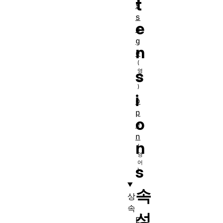
t
s
s
e
a
g
n
e
s
i
o
p
o
e
n
n
s
속
상
속
성
E