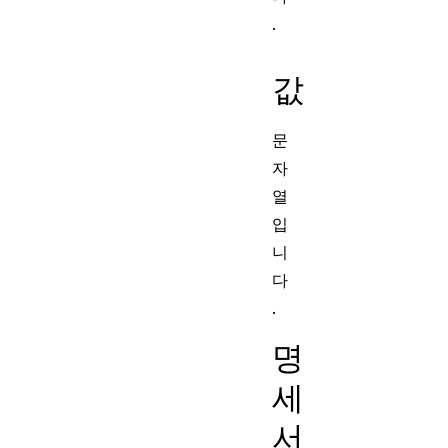
.
값
문
자
열
입
니
다
.
명
세
서