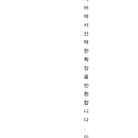
버
에
서
선
택
한
확
장
을
반
환
합
니
다
.
이