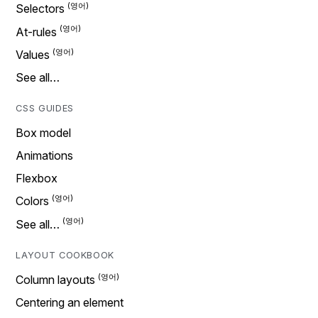
Selectors
At-rules
Values
See all…
CSS GUIDES
Box model
Animations
Flexbox
Colors
See all…
LAYOUT COOKBOOK
Column layouts
Centering an element