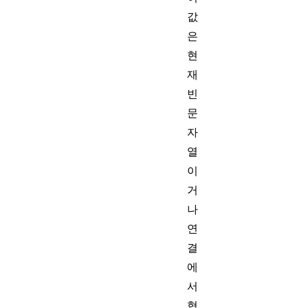
값
은
현
재
빈
문
자
열
이
거
나
연
결
에
서
협