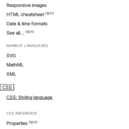
Responsive images
HTML cheatsheet
Date & time formats
See all…
MARKUP LANGUAGES
SVG
MathML
XML
CSS
CSS: Styling language
CSS REFERENCE
Properties