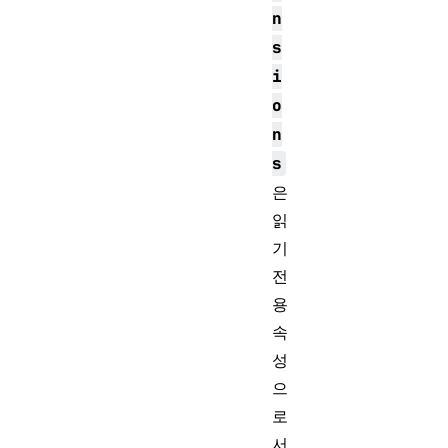
n
s
i
o
n
s
은
읽
기
전
용
속
성
으
로
서