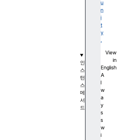
t
u
a
n
t
i
e
t
u
y
r
.
l
View
in
인
English
스
A
턴
l
스
w
메
a
서
y
드
s
c
s
l
w
o
i
s