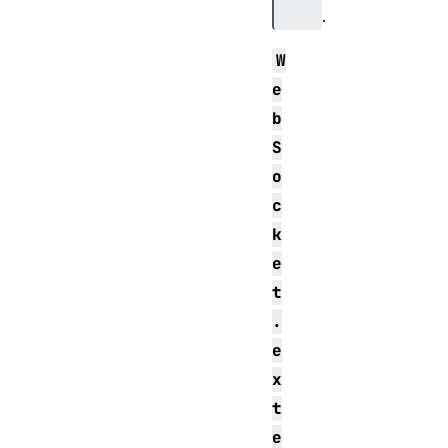
.
W
e
b
S
o
c
k
e
t
.
e
x
t
e