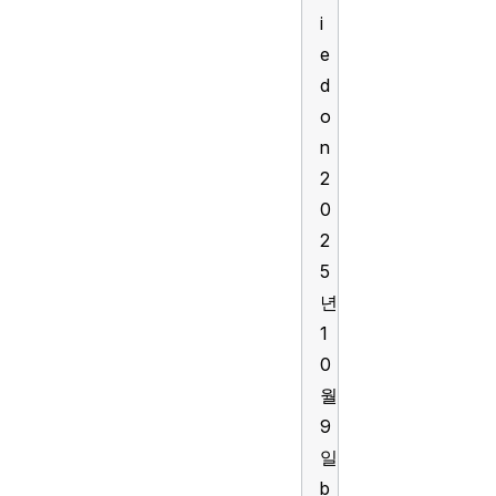
i
e
d
o
n
2
0
2
5
년
1
0
월
9
일
b