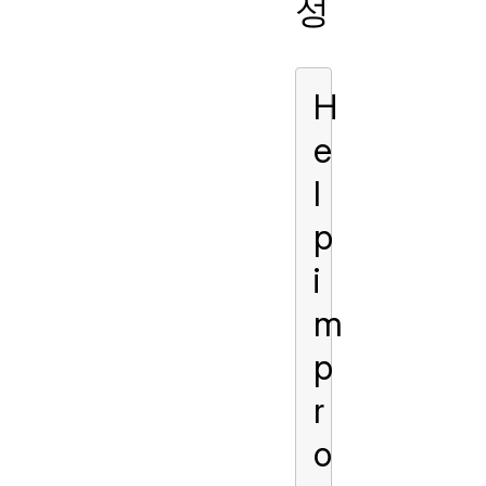
성
H
e
l
p
i
m
p
r
o