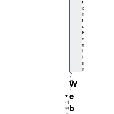
t
e
c
(
h
)
t
o
E
n
s
g
e
l
n
i
d
s
(
h
)
W
e
이
b
벤