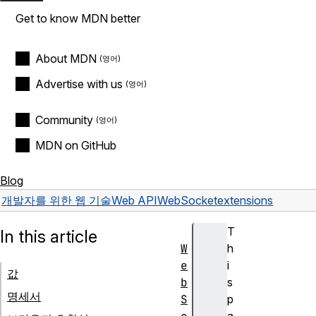
Get to know MDN better
About MDN
Advertise with us
Community
MDN on GitHub
Blog
개발자를 위한 웹 기술
Web API
WebSocket
extensions
T
In this article
W
h
e
i
값
b
s
명세서
S
p