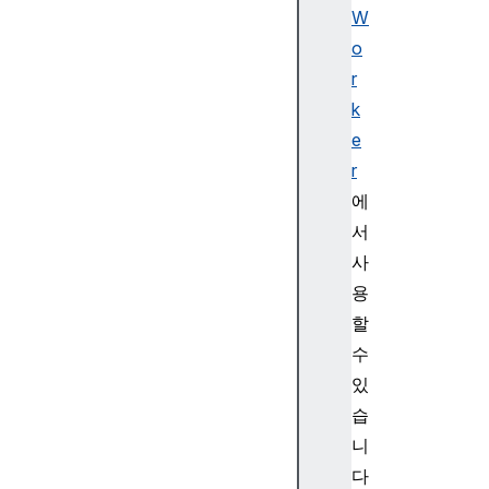
W
o
r
k
e
r
에
서
사
용
할
수
있
습
니
다