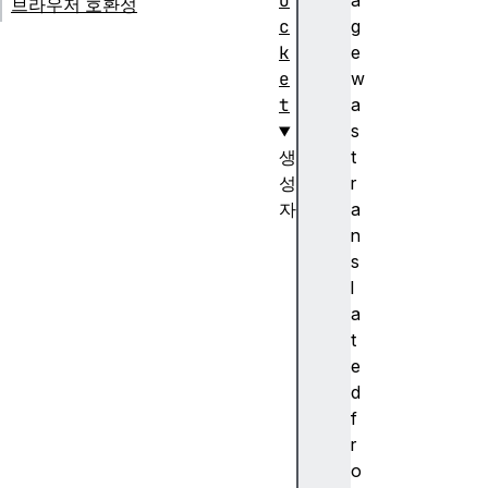
o
a
브라우저 호환성
c
g
k
e
e
w
t
a
s
생
t
성
r
자
a
W
n
e
s
b
l
S
a
o
t
c
e
k
d
e
f
t
r
(
o