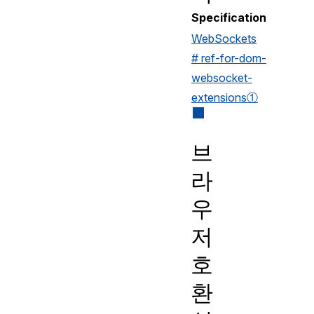
Specification
WebSockets
# ref-for-dom-
websocket-
extensions①
브
라
우
저
호
환