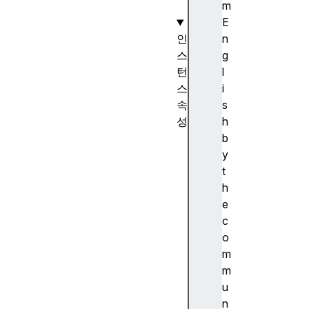
)
m
E
인
n
스
g
턴
l
스
i
속
s
성
h
b
b
i
y
n
t
a
h
r
e
y
c
T
o
y
m
p
m
e
u
b
n