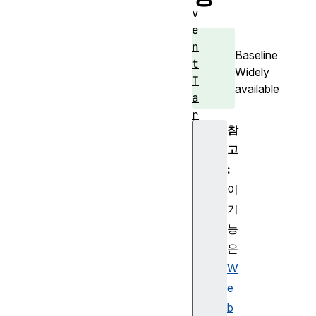
v
e
n
Baseline
t
Widely
T
available
a
r
참
g
e
고
t
:
이
기
능
은
W
e
b