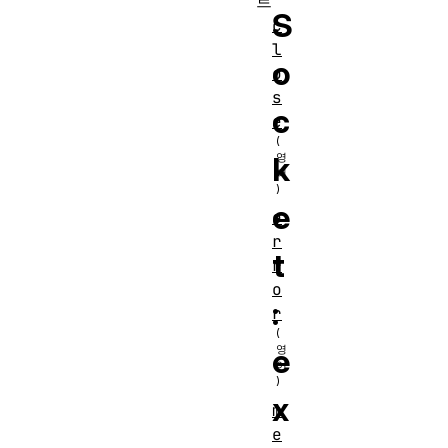
트
S
c
l
o
o
s
c
e
k
e
e
r
t
r
o
:
r
e
x
m
e