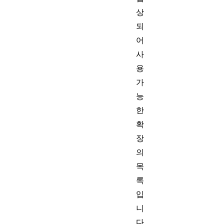
상
되
어
사
용
가
능
한
확
장
의
목
록
입
니
다