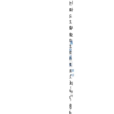
니
r
a
다
c
.
t
C
부
o
모
n
N
t
o
e
d
n
t
e
s
(
)
의
s
t
a
g
r
e