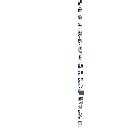
내
e
용
n
t
을
s
포
(
함
)
하
는
R
de
a
ta
n
ch
g
()
e
를
설
e
정
x
합
t