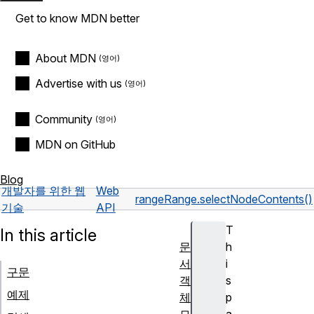
Get to know MDN better
About MDN
Advertise with us
Community
MDN on GitHub
Blog
개발자를 위한 웹
Web
range
Range.selectNodeContents()
기술
API
T
In this article
문
h
서
i
구문
객
s
예제
체
p