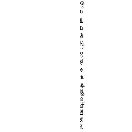
C
h
i
i
n
l
t
d
e
N
r
o
s
d
e
e
c
t
의
s
수
N
혹
o
은
d
R
e
e
(
)
f