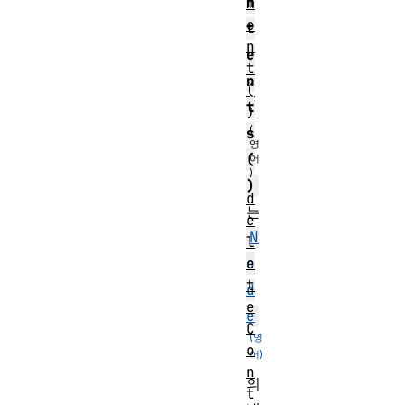
n
m
e
t
n
e
t
n
(
t
)
s
(
)
d
는
e
N
l
o
e
t
d
e
e
C
o
n
의
t