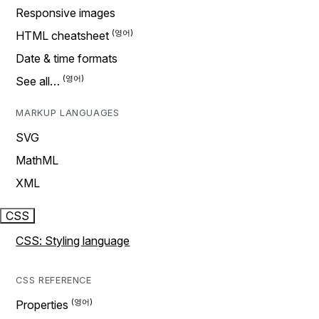
Responsive images
HTML cheatsheet
Date & time formats
See all…
MARKUP LANGUAGES
SVG
MathML
XML
CSS
CSS: Styling language
CSS REFERENCE
Properties