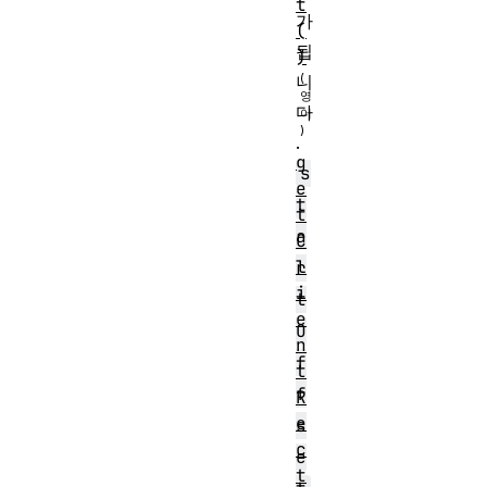
t
가
(
됩
)
니
다
.
g
s
e
t
t
a
C
l
r
i
t
e
O
n
f
t
f
R
e
s
c
e
t