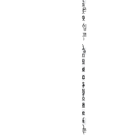
t
s
은
(
0
)
이
고
,
i
e
n
n
s
d
e
r
O
t
f
N
f
o
s
d
e
e
(
t
)
은