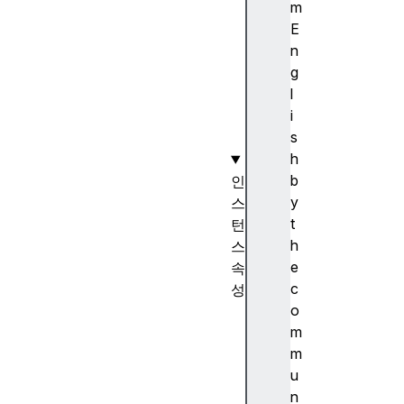
g
m
e
E
(
n
)
g
l
i
s
h
b
인
y
스
t
턴
h
스
e
속
c
성
o
c
m
o
m
m
u
m
n
o