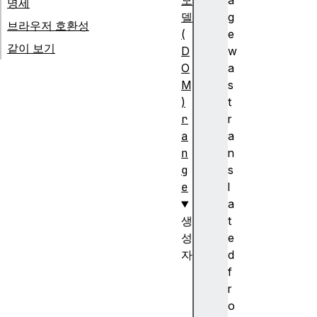
모
a
명세
델
g
브라우저 호환성
(
e
같이 보기
D
w
O
a
M
s
)
t
r
r
a
a
n
n
g
s
e
l
a
생
t
성
e
자
d
R
f
a
r
n
o