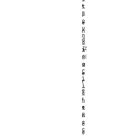
t
t
B
,
o
e
u
n
n
d
d
값
i
이
n
g
R
C
e
l
f
i
e
e
r
n
e
t
R
n
e
c
c
e