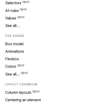
Selectors
At-rules
Values
See all…
CSS GUIDES
Box model
Animations
Flexbox
Colors
See all…
LAYOUT COOKBOOK
Column layouts
Centering an element