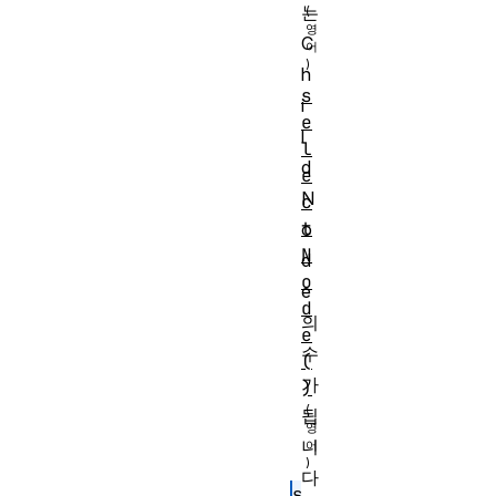
는
C
h
s
i
e
l
l
d
e
N
c
t
o
N
d
o
e
d
의
e
수
(
가
)
됩
니
다
s