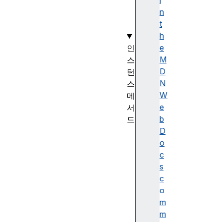
i
n
t
h
e
인
M
스
D
턴
N
스
W
메
e
서
b
드
D
c
o
l
c
o
s
n
c
e
o
C
m
o
m
n