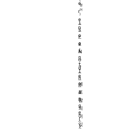
e
r
e
i
n
s
c
P
o
e
i
N
n
o
t
d
I
e
n
에
R
a
포
n
함
g
되
e
어
(
있
)