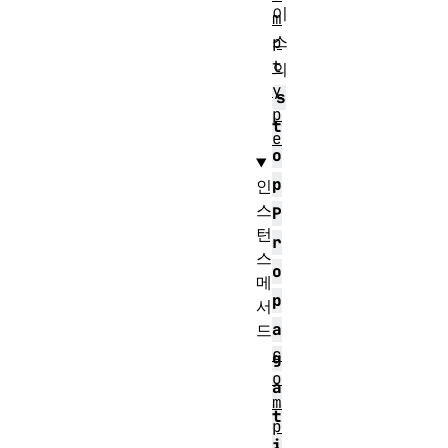
이
m
스
p
t
의
y
s
p
t
e
o
p
인
스
P
턴
r
스
o
메
p
서
a
드
c
g
o
a
m
t
p
i