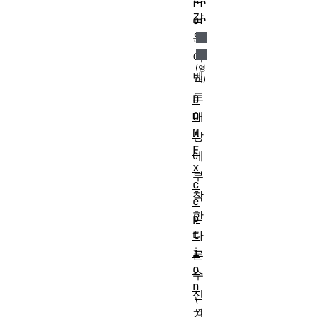
rr
같
or
은
이
벤
트
D
대
O
M
상
E
에
x
부
c
착
e
한
p
다
t
i
른
o
수
n
신
기