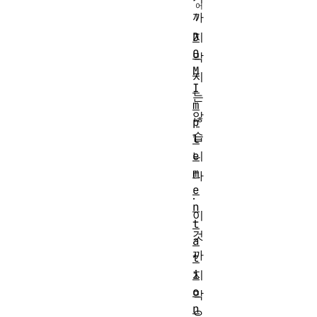
까
지
D
O
막
M
지
I
는
m
않
p
습
l
니
e
m
다
e
.
n
이
t
것
a
까
t
지
i
o
막
n
으