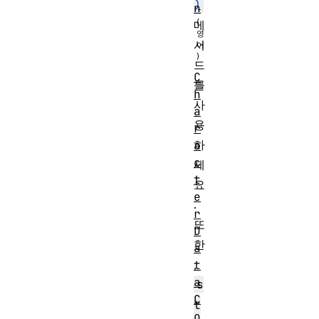
)
n
메
서
드
C
를
h
사
a
용
r
하
a
c
세
t
요
e
.
r
또
D
한
a
,
t
a
s
C
t
o