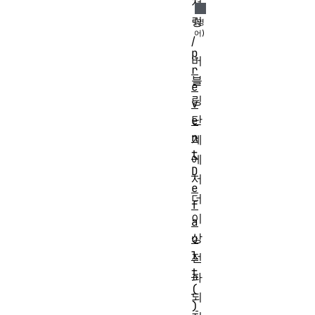
처
링
/
p
버
r
블
e
링
v
단
e
n
계
t
에
D
서
e
더
f
이
a
상
u
l
전
t
파
(
되
)