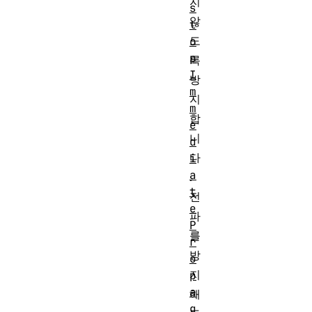
지
s
않
t
도
o
p
록
I
방
m
지
m
합
e
니
d
다
i
a
.
t
전
e
파
P
를
r
방
o
지
p
a
해
g