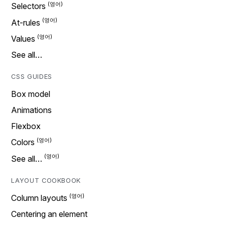
Selectors
At-rules
Values
See all…
CSS GUIDES
Box model
Animations
Flexbox
Colors
See all…
LAYOUT COOKBOOK
Column layouts
Centering an element