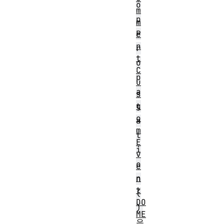
o
m
p
m
P
e
n
r
t
o
C
p
u
a
s
t
g
o
a
m
t
E
i
v
o
e
n
n
t
(
DO
)
ME
은