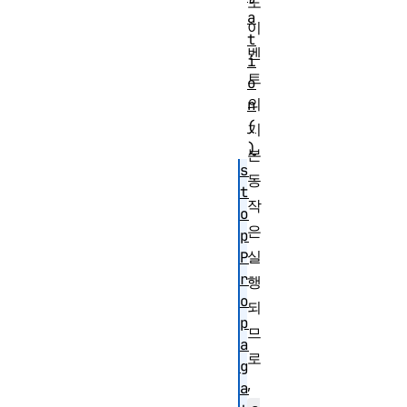
도
a
이
t
벤
i
트
o
의
n
(
기
)
본
s
동
t
작
o
은
p
실
P
r
행
o
되
p
므
a
로
g
,
a