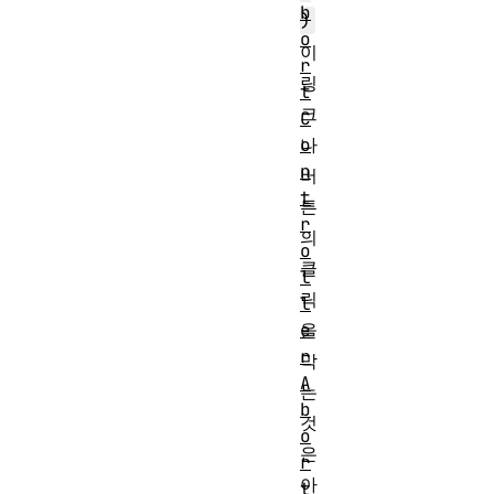
b
)
o
이
r
링
t
크
C
나
o
n
버
t
튼
r
의
o
클
l
릭
l
을
e
r
막
A
는
b
것
o
은
r
아
t