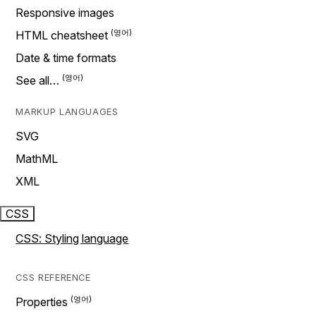
Responsive images
HTML cheatsheet
Date & time formats
See all…
MARKUP LANGUAGES
SVG
MathML
XML
CSS
CSS: Styling language
CSS REFERENCE
Properties