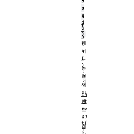
o
o
s
e
n
d
(
P
)
a
메
t
서
h
(
드
)
는
현
재
이
in
벤
it
Ev
트
en
가
t(
캡
)