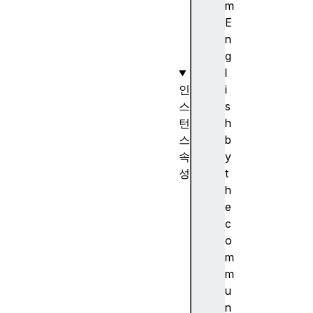
n
m
t
E
(
n
)
g
l
인
i
스
s
턴
h
스
b
속
y
성
t
b
h
u
e
b
c
b
o
l
m
e
m
s
u
c
n