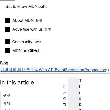
Get to know MDN better
About MDN
Advertise with us
Community
MDN on GitHub
Blog
개발자를 위한 웹 기술
Web API
Event
Event.stopPropagation()
T
In this article
문
h
서
i
구문
객
s
예제
체
p