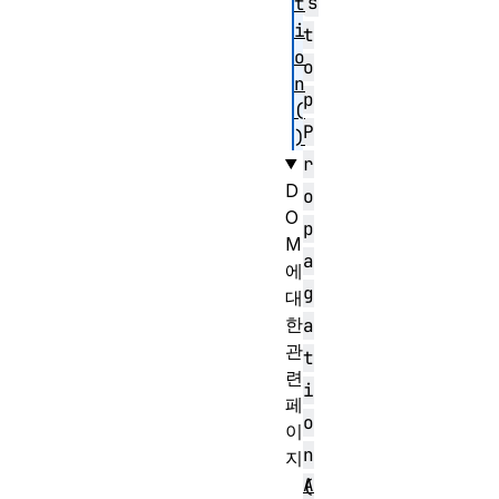
s
t
i
t
o
o
n
p
(
P
)
r
D
o
O
p
M
a
에
g
대
한
a
관
t
련
i
페
o
이
n
지
A
(