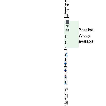
le
)
me
nt
Baseline
Widely
t
available
a
r
g
E
e
v
t
e
t
n
i
m
t
e
인
S
터
t
페
a