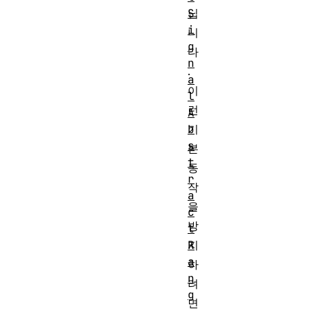
닙
S
i
니
g
다
n
.
a
이
l
런
A
기
b
s
본
t
동
r
작
a
을
c
방
t
지
R
a
하
n
려
g
면