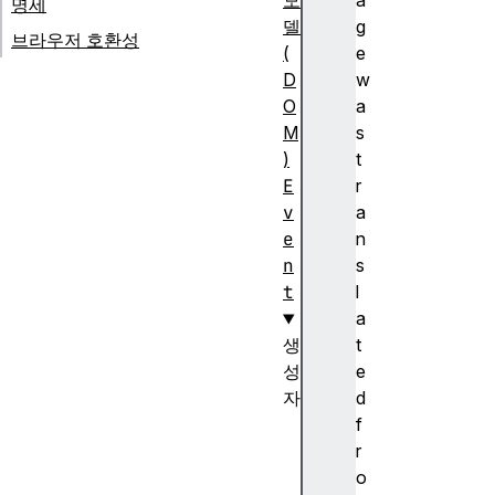
모
a
명세
델
g
브라우저 호환성
(
e
D
w
O
a
M
s
)
t
E
r
v
a
e
n
n
s
t
l
a
생
t
성
e
자
d
E
f
v
r
e
o