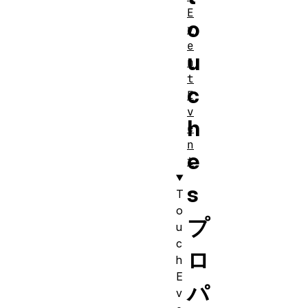
E
o
v
e
u
n
t
c
E
v
h
e
n
e
t
s
T
o
プ
u
c
ロ
h
E
パ
v