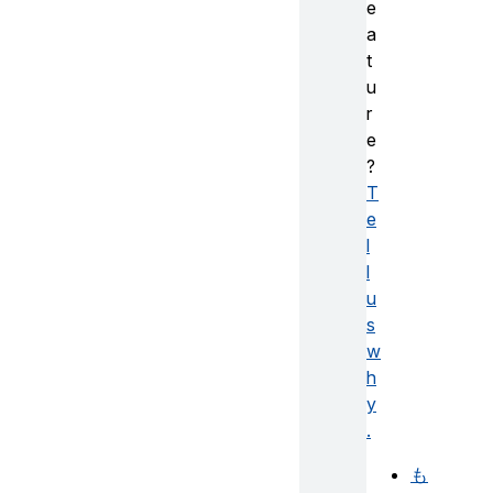
e
a
t
u
r
e
?
T
e
l
l
u
s
w
h
y
.
も