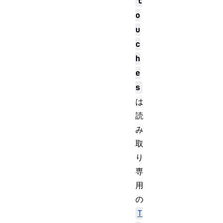
t
o
u
c
h
e
s
は
読
み
取
り
専
用
の
T