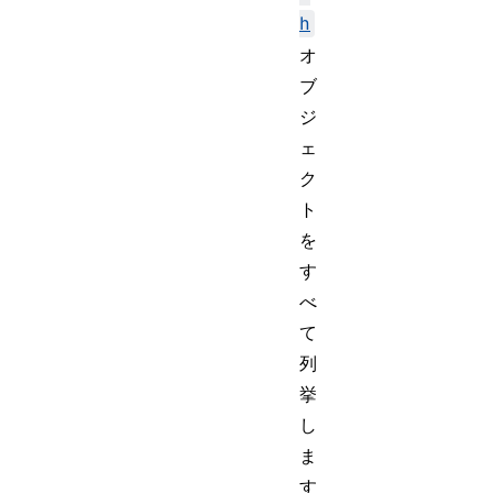
h
オ
ブ
ジ
ェ
ク
ト
を
す
べ
て
列
挙
し
ま
す