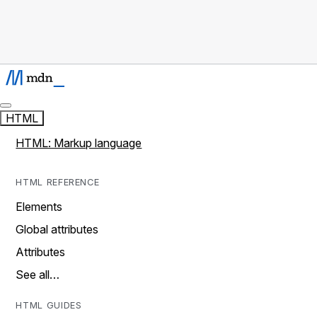
HTML
HTML: Markup language
HTML REFERENCE
Elements
Global attributes
Attributes
See all…
HTML GUIDES