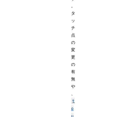
。
タ
ッ
チ
点
の
変
更
の
有
無
や
、
t
o
u