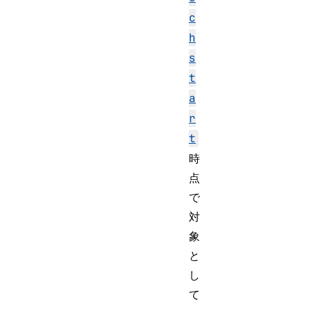
c
h
s
t
a
r
t
時
点
で
対
象
と
し
て