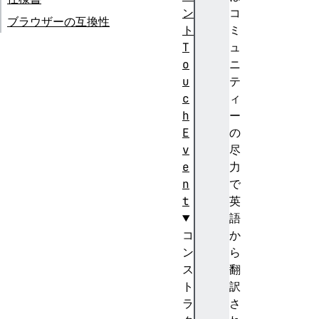
ン
コ
ブラウザーの互換性
ト
ミ
T
ュ
o
ニ
u
テ
c
ィ
h
ー
E
の
v
尽
e
力
n
で
t
英
語
コ
か
ン
ら
ス
翻
ト
訳
ラ
さ