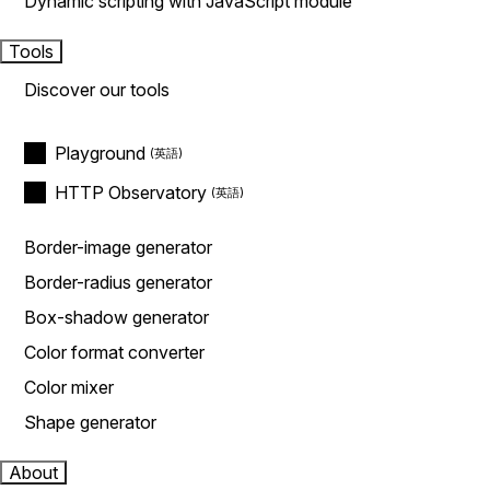
Dynamic scripting with JavaScript module
Tools
Discover our tools
Playground
HTTP Observatory
Border-image generator
Border-radius generator
Box-shadow generator
Color format converter
Color mixer
Shape generator
About