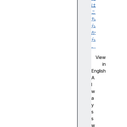
e
は
d
こ
T
ち
o
ら
u
か
c
ら
h
。
e
View
s
in
c
English
t
A
r
l
l
w
K
a
e
y
y
s
m
s
e
w