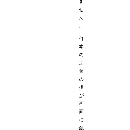
ま
せ
ん
。
何
本
の
別
個
の
指
が
画
面
に
触