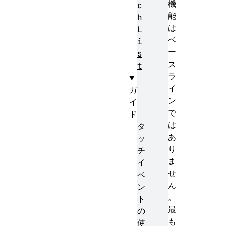
機
c
能
h
は
L
ベ
i
ー
s
ス
t
ラ
イ
ガ
ン
イ
で
ド
は
タ
あ
ッ
り
チ
ま
イ
せ
ベ
ん
ン
。
ト
最
の
も
使