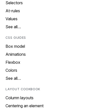
Selectors
At-rules
Values
See all…
CSS GUIDES
Box model
Animations
Flexbox
Colors
See all…
LAYOUT COOKBOOK
Column layouts
Centering an element