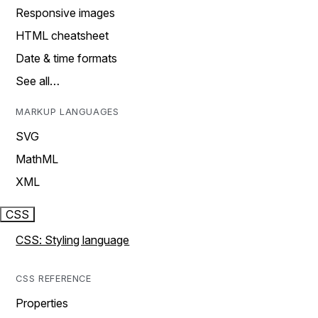
Responsive images
HTML cheatsheet
Date & time formats
See all…
MARKUP LANGUAGES
SVG
MathML
XML
CSS
CSS: Styling language
CSS REFERENCE
Properties