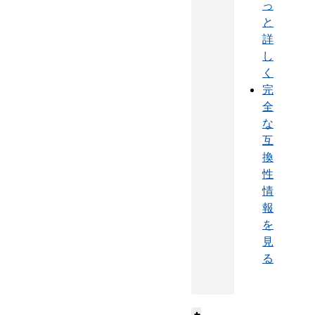
っ
と
詳
し
く
完
全
な
互
換
性
情
報
を
見
る