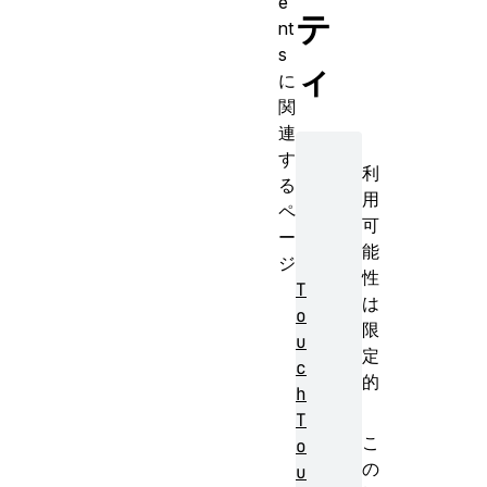
e
テ
nt
s
ィ
に
関
連
す
利
る
用
ペ
可
ー
能
ジ
性
T
は
o
限
u
定
c
的
h
T
こ
o
の
u