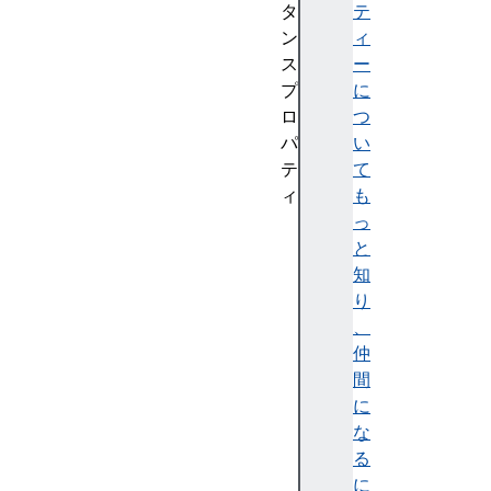
タ
テ
ン
ィ
ス
ー
プ
に
ロ
つ
パ
い
テ
て
ィ
も
a
っ
l
と
t
知
K
り
e
、
y
仲
c
間
h
に
a
な
n
る
g
に