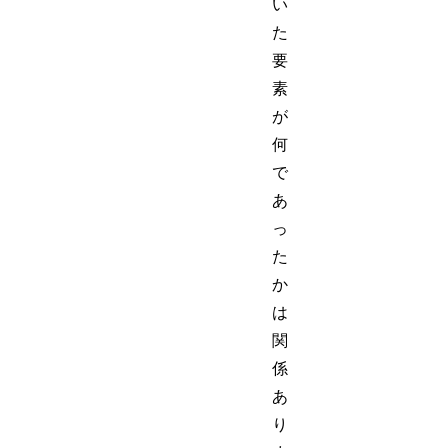
い
た
要
素
が
何
で
あ
っ
た
か
は
関
係
あ
り