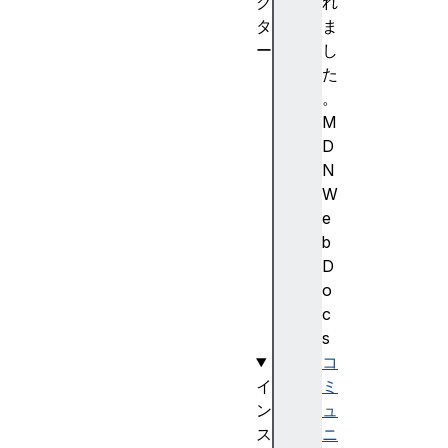
ク
れ
タ
ま
ー
し
T
た
o
。
u
M
c
D
h
N
E
W
v
e
e
b
n
D
t
o
(
c
)
s
コ
イ
ミ
ン
ュ
ス
ニ