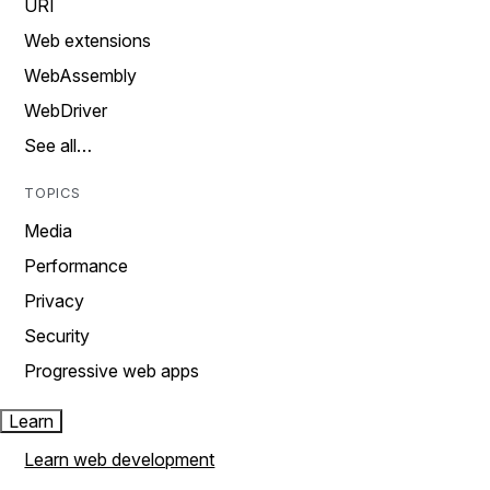
URI
Web extensions
WebAssembly
WebDriver
See all…
TOPICS
Media
Performance
Privacy
Security
Progressive web apps
Learn
Learn web development