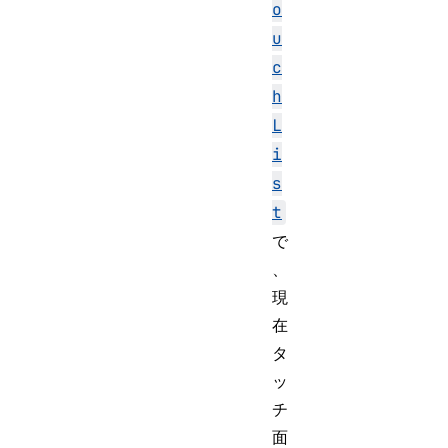
o
u
c
h
L
i
s
t
で
、
現
在
タ
ッ
チ
面