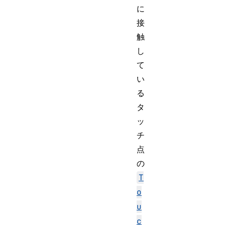
に
接
触
し
て
い
る
タ
ッ
チ
点
の
T
o
u
c