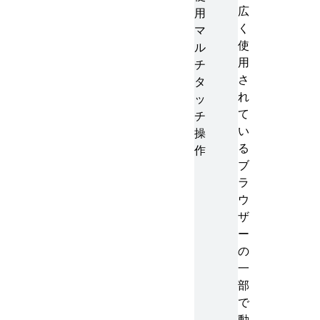
広
用
く
マ
使
ル
用
チ
さ
タ
れ
ッ
て
チ
い
操
る
作
ブ
ラ
ウ
ザ
ー
の
一
部
で
動