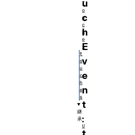
u
T
o
c
u
c
h
h
e
E
s
t
v
o
u
e
c
h
n
e
s
t
継
:
承
U
t
I