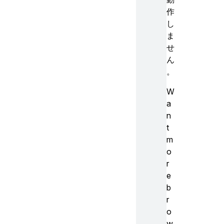
作
し
ま
せ
ん
。
W
a
n
t
m
o
r
e
b
r
o
w