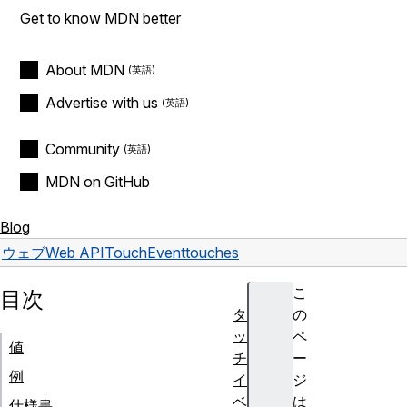
Get to know MDN better
About MDN
Advertise with us
Community
MDN on GitHub
Blog
ウェブ
Web API
TouchEvent
touches
こ
目次
タ
の
ッ
ペ
値
チ
ー
例
イ
ジ
ベ
は
仕様書