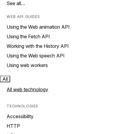
See all…
WEB API GUIDES
Using the Web animation API
Using the Fetch API
Working with the History API
Using the Web speech API
Using web workers
All
All web technology
TECHNOLOGIES
Accessibility
HTTP