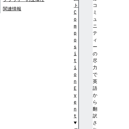
ト
コ
関連情報
C
ミ
o
ュ
m
ニ
p
テ
o
ィ
s
ー
i
の
t
尽
i
力
o
で
n
英
E
語
v
か
e
ら
n
翻
t
訳
さ