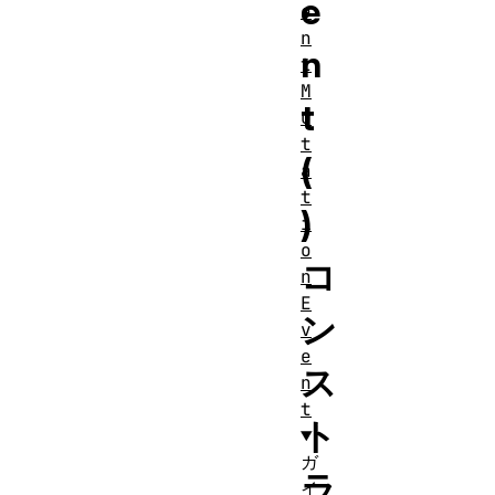
e
e
n
n
t
M
t
u
t
(
a
t
)
i
o
コ
n
E
ン
v
e
ス
n
t
ト
ガ
ラ
イ