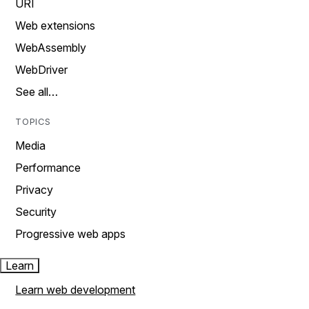
URI
Web extensions
WebAssembly
WebDriver
See all…
TOPICS
Media
Performance
Privacy
Security
Progressive web apps
Learn
Learn web development