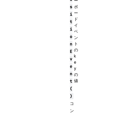
ー
ボ
s
ー
i
ド
t
イ
i
ベ
o
ン
ト
n
の
E
k
v
e
e
y
n
の
値
t
(
)
コ
ン