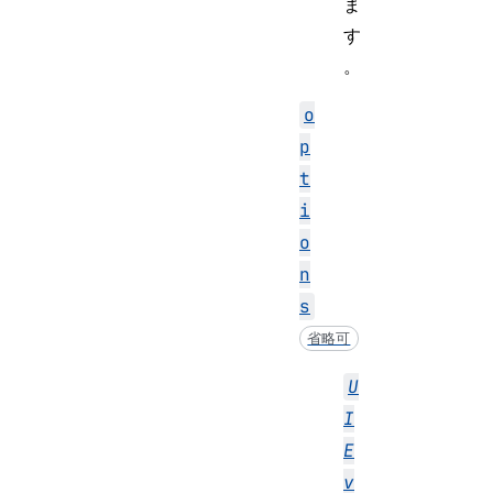
ま
す
。
o
p
t
i
o
n
s
省略可
U
I
E
v