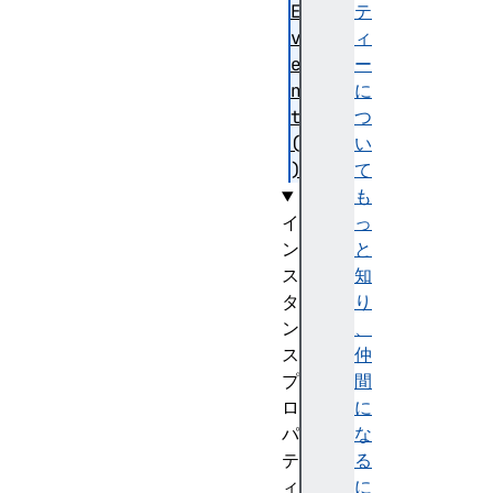
E
テ
v
ィ
e
ー
n
に
t
つ
(
い
)
て
も
イ
っ
ン
と
ス
知
タ
り
ン
、
ス
仲
プ
間
ロ
に
パ
な
テ
る
ィ
に