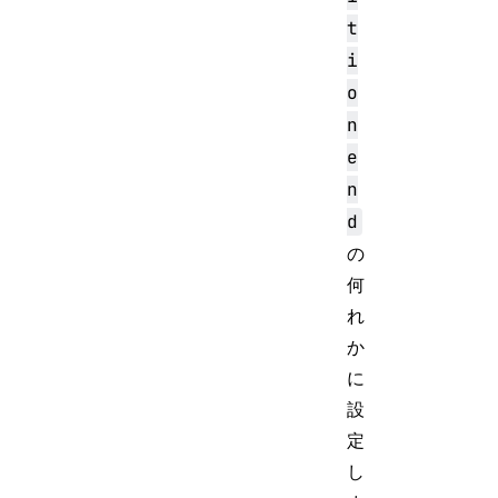
t
i
o
n
e
n
d
の
何
れ
か
に
設
定
し