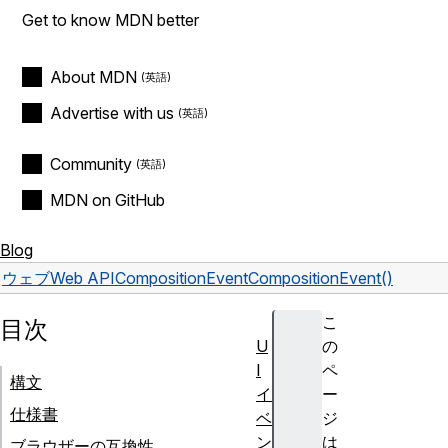
Get to know MDN better
About MDN
Advertise with us
Community
MDN on GitHub
Blog
ウェブ
Web API
CompositionEvent
CompositionEvent()
こ
目次
U
の
I
ペ
構文
イ
ー
仕様書
ベ
ジ
ン
は
ブラウザーの互換性