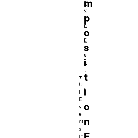
m
E
v
p
e
n
o
t
E
s
v
e
i
n
t
t
U
i
I
E
o
v
e
n
nt
s
E
に