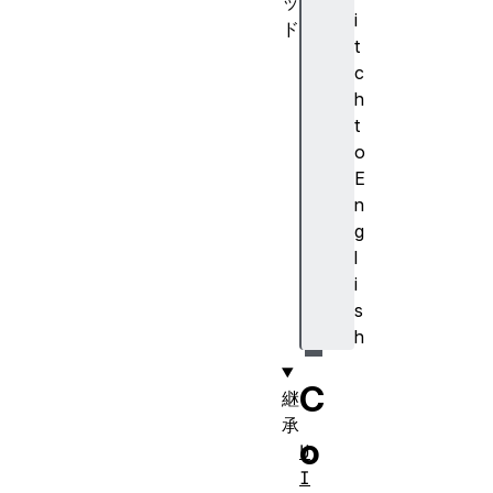
ッ
i
ド
t
in
c
it
h
Co
t
mp
o
os
E
it
n
io
g
nE
l
ve
i
nt
s
()
h
C
継
承
o
U
I