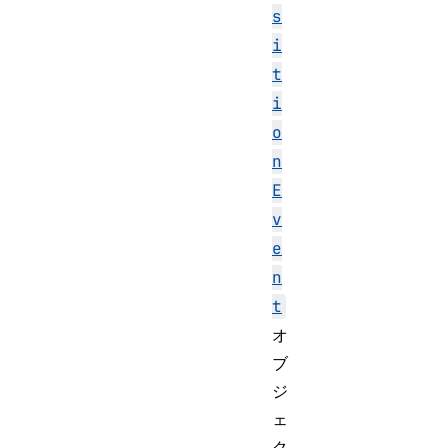
s
i
t
i
o
n
E
v
e
n
t
オ
ブ
ジ
ェ
ク