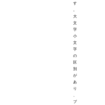
す
。
大
文
字
小
文
字
の
区
別
が
あ
り
、
ブ