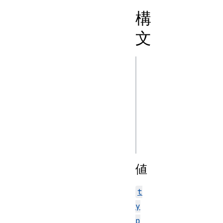
構
文
js
new 
CompositionEvent(
new 
CompositionEvent(
値
t
y
p