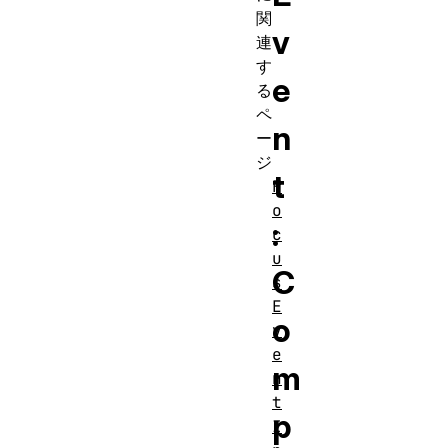
関
v
連
す
e
る
ペ
n
ー
ジ
t
F
o
:
c
u
C
s
E
o
v
e
m
n
t
p
I