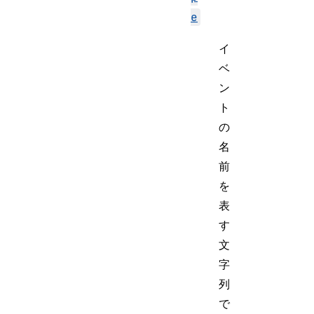
e
イ
ベ
ン
ト
の
名
前
を
表
す
文
字
列
で