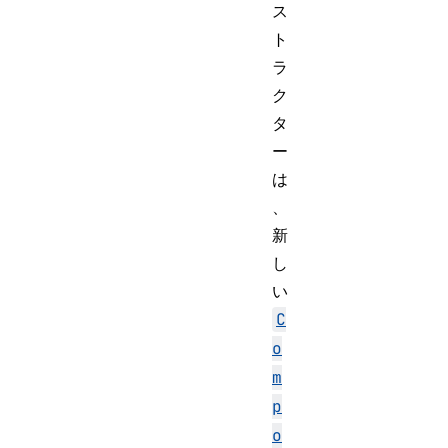
ス
ト
ラ
ク
タ
ー
は
、
新
し
い
C
o
m
p
o