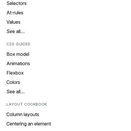
Selectors
At-rules
Values
See all…
CSS GUIDES
Box model
Animations
Flexbox
Colors
See all…
LAYOUT COOKBOOK
Column layouts
Centering an element