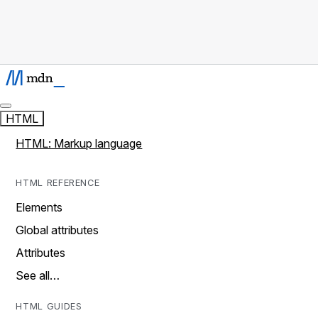
HTML
HTML: Markup language
HTML REFERENCE
Elements
Global attributes
Attributes
See all…
HTML GUIDES