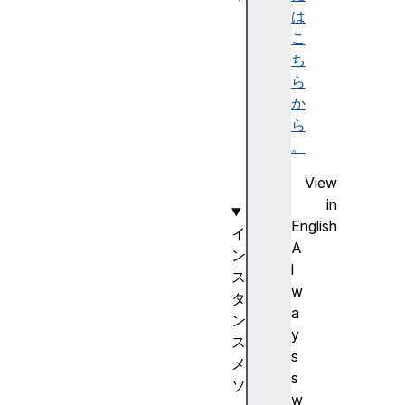
d
は
a
こ
t
ち
a
ら
lo
か
ca
ら
le
。
View
in
English
イ
A
ン
l
ス
w
タ
a
ン
y
ス
s
メ
s
ソ
w