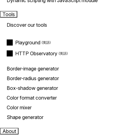
Dynamic scripting with JavaScript module
Tools
Discover our tools
Playground
HTTP Observatory
Border-image generator
Border-radius generator
Box-shadow generator
Color format converter
Color mixer
Shape generator
About