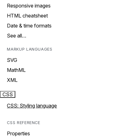
Responsive images
HTML cheatsheet
Date & time formats
See all…
MARKUP LANGUAGES
SVG
MathML
XML
CSS
CSS: Styling language
CSS REFERENCE
Properties