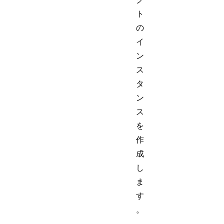
ト
の
イ
ン
ス
タ
ン
ス
を
作
成
し
ま
す
。