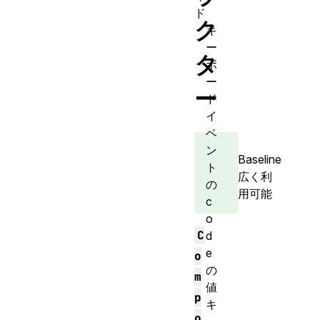
ド
ク
キ
ー
タ
ボ
ー
ー
ド
イ
ベ
ン
Baseline
ト
広く利
の
用可能
c
o
C
d
e
o
の
m
値
p
キ
o