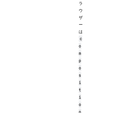
ラ
ウ
ザ
ー
は
c
o
m
p
o
s
i
t
i
o
n