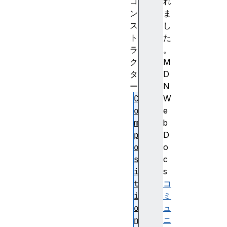
コ
れ
ン
ま
ス
し
ト
た
ラ
。
ク
M
タ
D
ー
N
C
W
o
e
m
b
p
D
o
o
s
c
i
s
t
コ
i
ミ
o
ュ
n
ニ