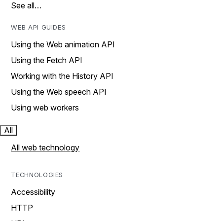
See all…
WEB API GUIDES
Using the Web animation API
Using the Fetch API
Working with the History API
Using the Web speech API
Using web workers
All
All web technology
TECHNOLOGIES
Accessibility
HTTP