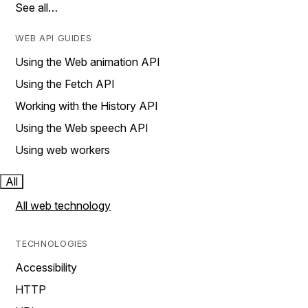
See all…
WEB API GUIDES
Using the Web animation API
Using the Fetch API
Working with the History API
Using the Web speech API
Using web workers
All
All web technology
TECHNOLOGIES
Accessibility
HTTP