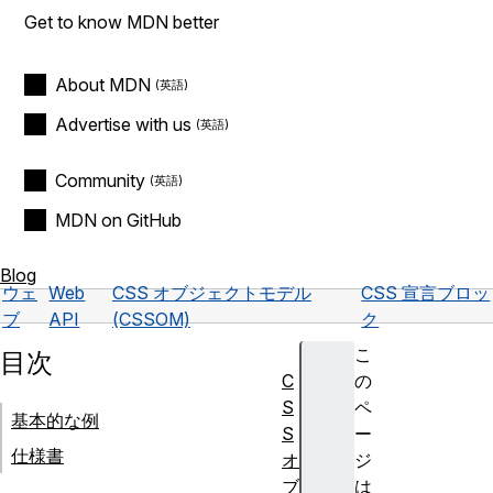
Get to know MDN better
About MDN
Advertise with us
Community
MDN on GitHub
Blog
ウェ
Web
CSS オブジェクトモデル
CSS 宣言ブロッ
ブ
API
(CSSOM)
ク
こ
目次
C
の
S
ペ
基本的な例
S
ー
仕様書
オ
ジ
ブ
は