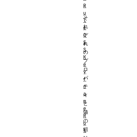
。
R
u
そ
l
れ
e
ぞ
C
S
れ
S
の
K
プ
e
ロ
y
パ
f
テ
r
a
ィ
m
と
e
値
R
の
u
組
l