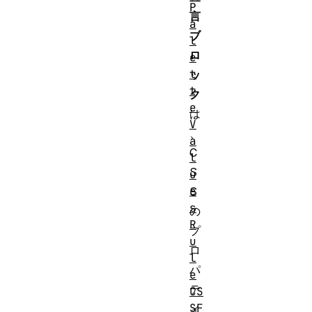
P
言
a
ブ
l
ロ
e
t
ッ
t
ク
e
は
V
、
a
C
l
S
u
e
S
s
の
R
プ
u
ロ
l
パ
e
テ
CS
SF
ィ