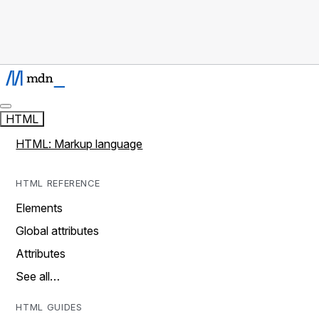
HTML
HTML: Markup language
HTML REFERENCE
Elements
Global attributes
Attributes
See all…
HTML GUIDES