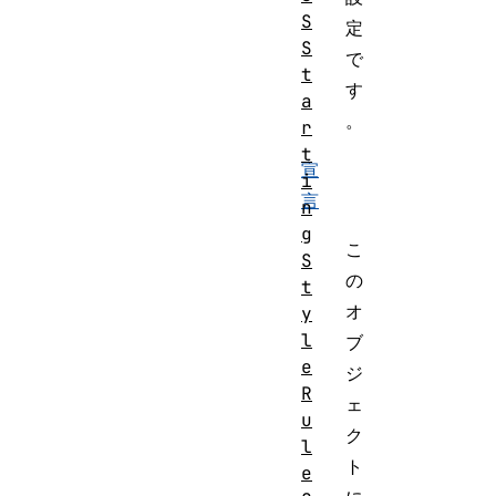
S
定
S
で
t
す
a
。
r
t
宣
i
言
n
g
こ
S
の
t
オ
y
l
ブ
e
ジ
R
ェ
u
ク
l
ト
e