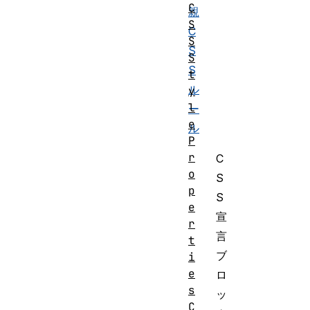
C
親
S
C
S
S
S
S
t
ル
y
l
ー
e
ル
P
r
C
o
S
p
S
e
宣
r
言
t
ブ
i
e
ロ
s
ッ
C