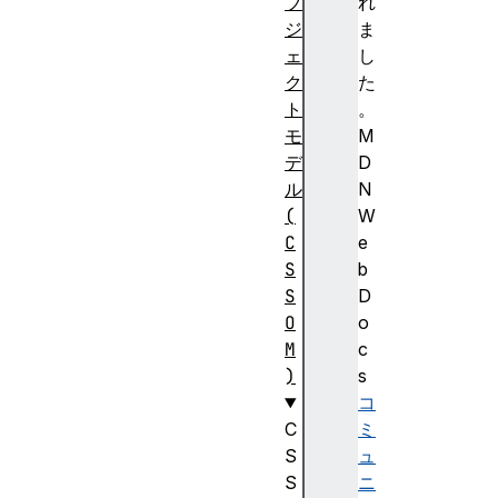
ブ
れ
ジ
ま
ェ
し
ク
た
ト
。
モ
M
デ
D
ル
N
(
W
C
e
S
b
S
D
O
o
M
c
)
s
コ
C
ミ
S
ュ
S
ニ