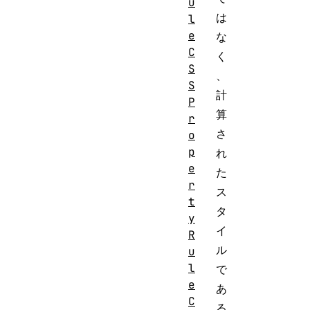
u
は
l
e
な
C
く
S
、
S
計
P
算
r
さ
o
p
れ
e
た
r
ス
t
タ
y
イ
R
ル
u
l
で
e
あ
C
る