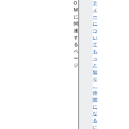
O
テ
M
ィ
に
ー
関
に
連
つ
す
い
る
て
ペ
も
ー
っ
ジ
と
C
知
S
り
S
、
C
仲
S
間
S
に
C
な
o
る
n
に