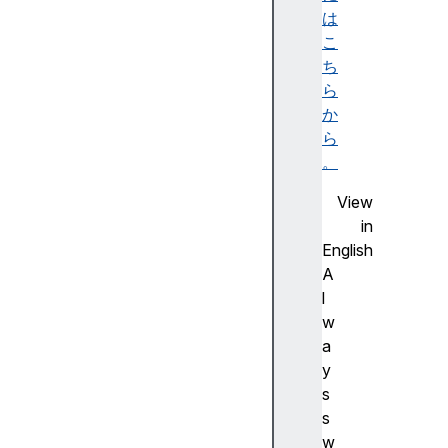
d
は
i
こ
t
ち
i
ら
o
か
n
ら
R
。
u
View
l
in
e
English
CS
A
SF
l
on
w
tF
a
ea
y
tu
s
re
s
Va
w