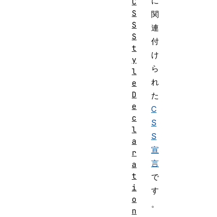
に
C
S
関
S
連
S
付
t
け
y
ら
l
れ
e
D
た
e
C
c
S
l
S
a
宣
r
言
a
t
で
i
す
o
。
n