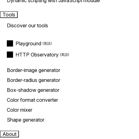
Dynamic scripting with JavaScript module
Tools
Discover our tools
Playground
HTTP Observatory
Border-image generator
Border-radius generator
Box-shadow generator
Color format converter
Color mixer
Shape generator
About