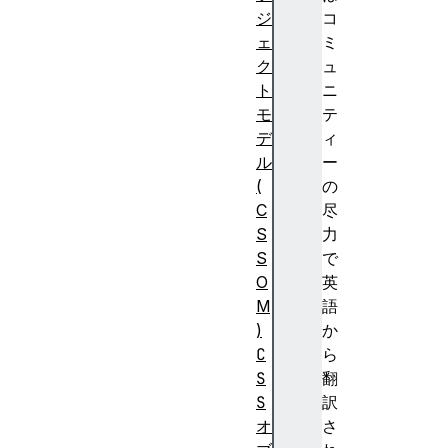
ジ
コ
ェ
ミ
ク
ュ
ト
ニ
モ
テ
デ
ィ
ル
ー
(
の
C
尽
S
力
S
で
O
英
M
語
)
か
C
ら
S
翻
S
訳
オ
さ