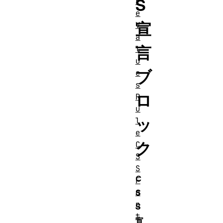
S
r
e
宣
V
a
言
l
u
ブ
e
s
ロ
R
u
ッ
l
e
ク
C
S
S
C
F
o
S
n
S
t
宣