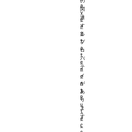
の
a
関
y
連
e
す
r
る
S
t
プ
a
ロ
t
パ
e
テ
m
ィ
e
が
n
t
あ
R
り
u
ま
l
す
e
。
C