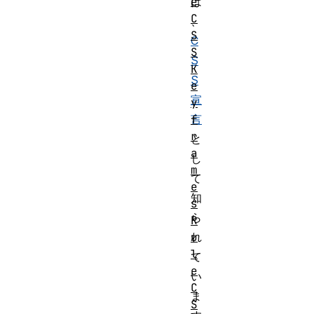
は
e
C
、
S
C
S
S
K
S
e
宣
y
言
f
r
と
a
し
m
て
e
知
s
ら
R
れ
u
l
て
e
い
C
ま
S