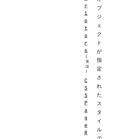
r
ブ
i
ジ
p
ェ
t
ク
o
ト
r
s
が
指
定
さ
C
れ
S
た
S
P
ス
a
タ
g
イ
e
ル
R
で