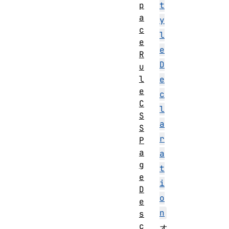
t
p
a
y
c
l
e
e
R
D
u
l
e
e
c
C
l
S
a
S
r
P
a
a
g
t
e
i
D
o
e
n
s
c
オ