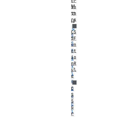
cr
M
ip
to
で
rs
は
C
CS
S
SF
S
un
S
ct
io
t
nR
y
ul
l
e
e
C
D
S
e
S
c
G
l
r