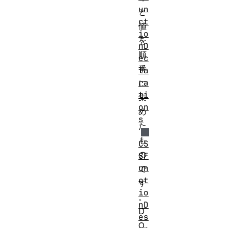
un
と
ct
値
io
を
nD
順
ec
番
la
ra
に
ti
集
on
め
s
た
も
CS
の
SF
un
で
ct
す
io
。
nD
D
es
O