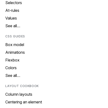
Selectors
At-rules
Values
See all…
CSS GUIDES
Box model
Animations
Flexbox
Colors
See all…
LAYOUT COOKBOOK
Column layouts
Centering an element