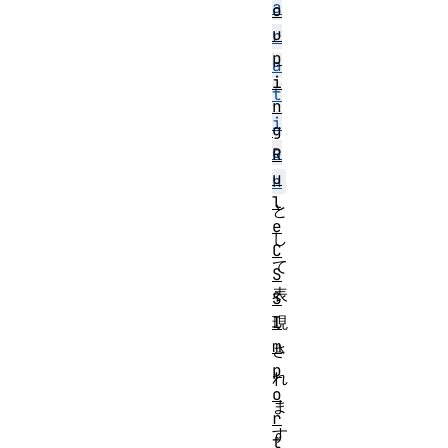
a
o
u
r
p
a
i
t
n
i
g
o
R
u
n
l
と
e
し
C
て
S
表
S
現
I
m
さ
p
れ
o
ま
r
す
t