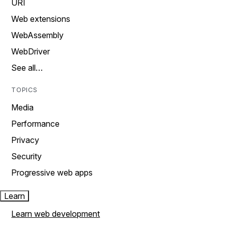
URI
Web extensions
WebAssembly
WebDriver
See all…
TOPICS
Media
Performance
Privacy
Security
Progressive web apps
Learn
Learn web development