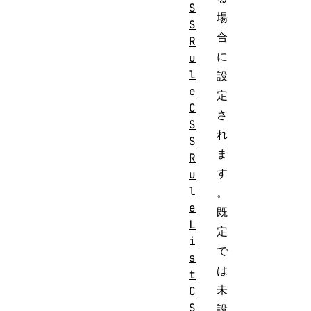
S
場
S
合
R
に
u
l
設
e
定
C
さ
S
れ
S
ま
R
す
u
l
。
e
既
L
定
i
で
s
は
t
未
C
S
設