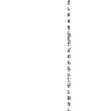
す
S
。
L
C
a
y
S
e
S
r
宣
B
言
l
ブ
o
ロ
c
k
ッ
R
ク
u
に
l
は
e
、
C
以
S
S
下
L