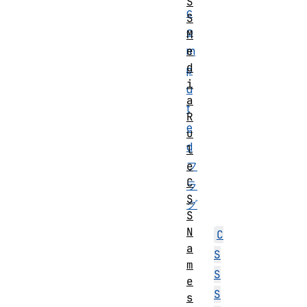
S
c
S
o
M
m
e
d
p
i
u
a
t
R
e
u
d
l
フ
e
C
ラ
S
グ
S
N
C
a
S
m
S
e
S
s