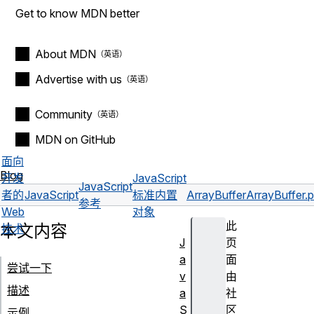
Get to know MDN better
About MDN
Advertise with us
Community
MDN on GitHub
面向
Blog
开发
JavaScript
JavaScript
者的
JavaScript
标准内置
ArrayBuffer
ArrayBuffer.p
参考
Web
对象
此
本文内容
技术
J
页
a
面
尝试一下
v
由
描述
a
社
S
区
示例