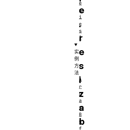
e
e
c
i
.
e
s
r
]
e
实
例
s
方
法
i
A
r
z
r
a
a
y
B
b
u
f