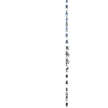
z
e
B
(
u
)
f
A
f
r
e
r
a
r
y
实
B
例
u
的
f
r
f
e
e
r
s
.
i
p
z
r
a
o