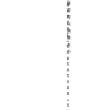
是
B
否
u
f
可
f
以
e
调
r
整
.
大
p
小
r
o
。
t
o
t
y
p
e
.
t