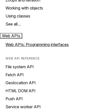
Loops and iteration
Working with objects
Using classes
See all…
Web APIs
Web APIs: Programming interfaces
WEB API REFERENCE
File system API
Fetch API
Geolocation API
HTML DOM API
Push API
Service worker API