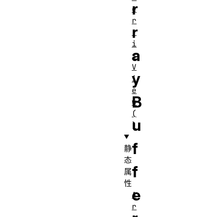
r
e
r
r
.
i
a
s
V
y
i
e
B
w
(
u
)
f
静
态
f
属
性
e
A
r