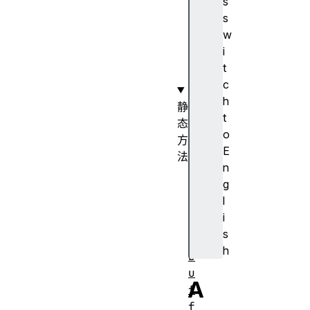
s
)
s
构
w
造
i
函
t
数
c
h
静
t
态
o
方
E
法
n
A
g
r
l
r
i
a
s
y
h
B
u
A
f
f