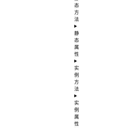
态
方
法
静
态
属
性
实
例
方
法
实
例
属
性