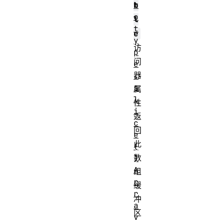
t
b
o
l
t
e
y
访
p
问
e
器
.
s
属
l
性
i
返
c
回
e
此
(
数
)
A
组
r
缓
r
冲
a
区
y