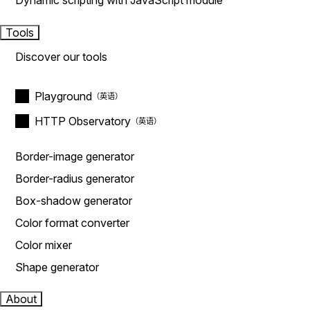
Dynamic scripting with JavaScript module
Tools
Discover our tools
Playground
HTTP Observatory
Border-image generator
Border-radius generator
Box-shadow generator
Color format converter
Color mixer
Shape generator
About