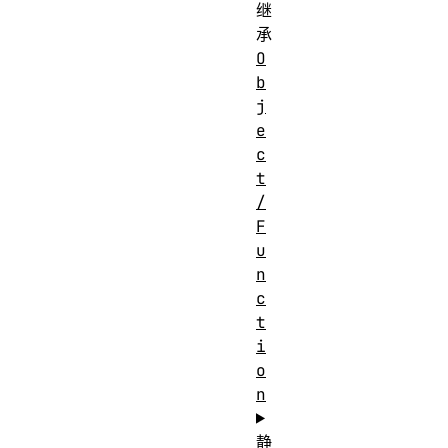
继
承
O
b
j
e
c
t
/
F
u
n
c
t
i
o
n
静