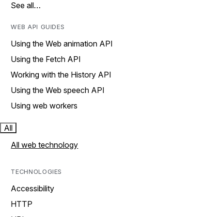
See all…
WEB API GUIDES
Using the Web animation API
Using the Fetch API
Working with the History API
Using the Web speech API
Using web workers
All
All web technology
TECHNOLOGIES
Accessibility
HTTP