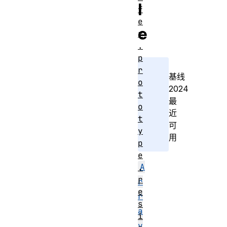
l
f
e
e
r
.
p
r
基线
o
2024
t
最
o
近
t
可
y
用
p
e
A
.
r
r
e
r
s
a
i
y