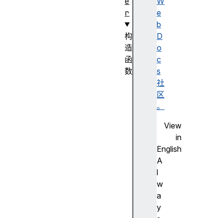
e
W
r
e
b
构
D
造
o
函
c
数
s
A
社
r
区
r
。
a
View
y
in
B
English
u
A
f
l
f
w
e
a
r
y
(