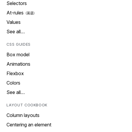
Selectors
At-rules
Values
See all…
CSS GUIDES
Box model
Animations
Flexbox
Colors
See all…
LAYOUT COOKBOOK
Column layouts
Centering an element