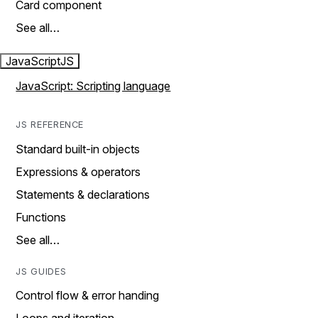
Card component
See all…
JavaScript
JS
JavaScript: Scripting language
JS REFERENCE
Standard built-in objects
Expressions & operators
Statements & declarations
Functions
See all…
JS GUIDES
Control flow & error handing