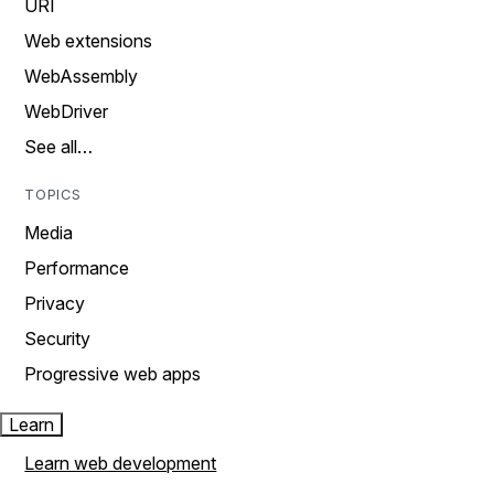
URI
Web extensions
WebAssembly
WebDriver
See all…
TOPICS
Media
Performance
Privacy
Security
Progressive web apps
Learn
Learn web development