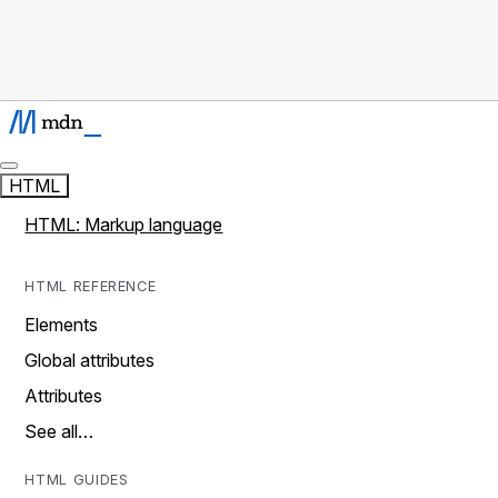
HTML
HTML: Markup language
HTML REFERENCE
Elements
Global attributes
Attributes
See all…
HTML GUIDES