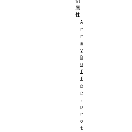
例
属
性
A
r
r
a
y
B
u
f
f
e
r
.
p
r
o
t