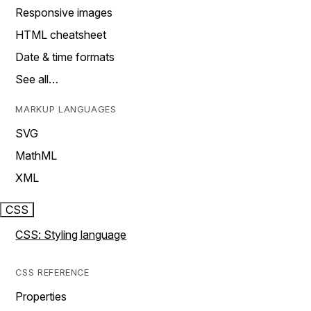
Responsive images
HTML cheatsheet
Date & time formats
See all…
MARKUP LANGUAGES
SVG
MathML
XML
CSS
CSS: Styling language
CSS REFERENCE
Properties