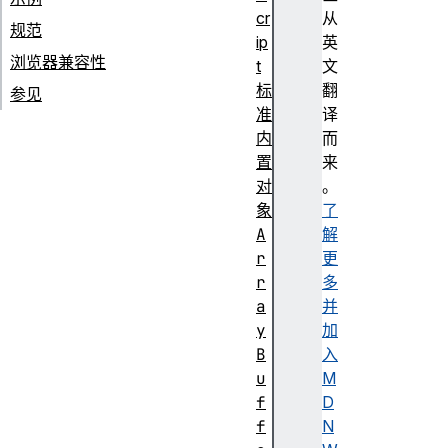
cr
从
规范
ip
英
浏览器兼容性
t
文
标
翻
参见
准
译
内
而
置
来
对
。
象
了
A
解
r
更
r
多
a
并
y
加
B
入
u
M
f
D
f
N