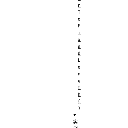
r
T
o
F
i
x
e
d
L
e
n
g
t
h
(
)
实