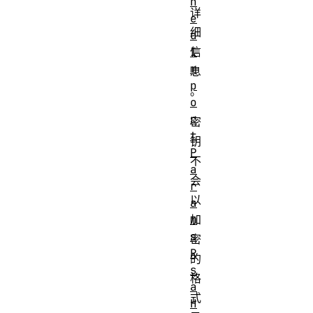
h
详
e
细
d
I
信
m
息
p
。
o
r
密
t
钥
P
不
a
会
r
以
a
m
加
s
密
R
的
s
格
a
式
H