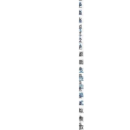
t
P
K
b
k
e
d
y
f
(
2
)
P
a
页
r
面
a
支
m
持
s
的
R
格
s
a
式
H
以
a
获
s
取