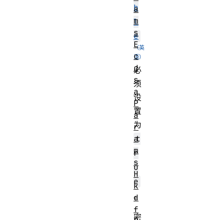
b
a
m
l
s
e
E
c
d
必
s
须
a
设
P
置
a
为
r
a
t
m
r
s
u
H
e
k
。
d
f
密