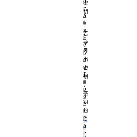
a
密
r
钥
a
。
m
s
若
E
要
c
导
K
出
e
y
密
I
钥
m
，
p
密
o
钥
r
的
t
P
C
a
r
r
y