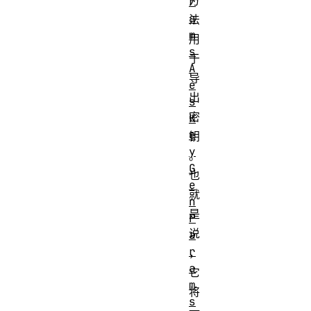
方
r
a
法
m
用
s
于
A
导
e
出
s
密
K
e
钥
y
。
G
也
e
就
n
是
P
说
a
r
，
a
它
m
将
s