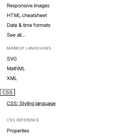
Responsive images
HTML cheatsheet
Date & time formats
See all…
MARKUP LANGUAGES
SVG
MathML
XML
CSS
CSS: Styling language
CSS REFERENCE
Properties