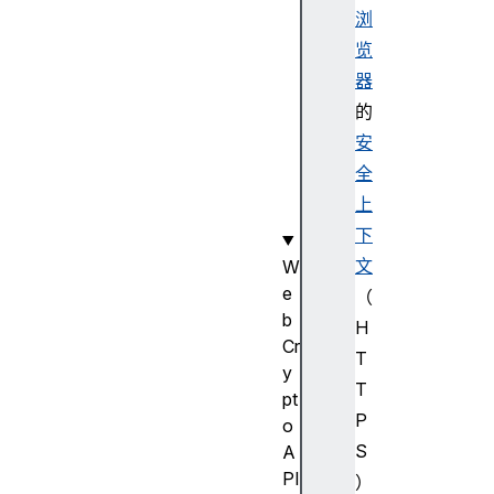
w
浏
r
览
a
器
p
K
的
e
安
y
全
(
上
)
下
文
W
e
（
b
H
Cr
T
y
T
pt
P
o
S
A
PI
）