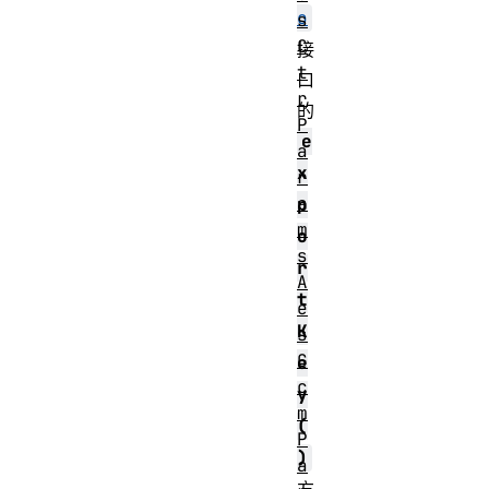
o
s
C
接
t
口
r
的
P
e
a
x
r
a
p
m
o
s
r
A
t
e
K
s
G
e
c
y
m
(
P
)
a