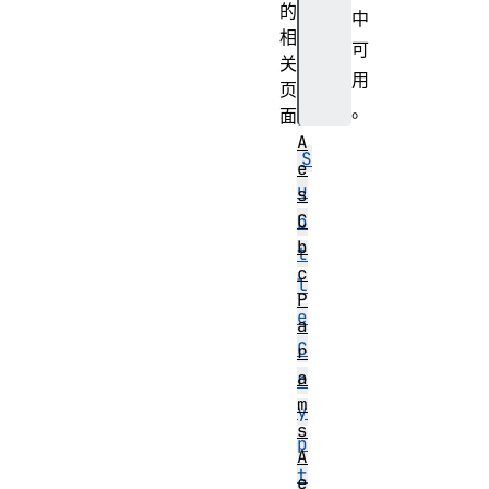
的
中
相
可
关
用
页
。
面
A
S
e
u
s
C
b
b
t
c
l
P
e
a
C
r
a
r
m
y
s
p
A
t
e