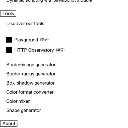
Dynamic scripting with JavaScript module
Tools
Discover our tools
Playground
HTTP Observatory
Border-image generator
Border-radius generator
Box-shadow generator
Color format converter
Color mixer
Shape generator
About