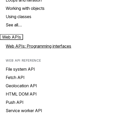
Loops and iteration
Working with objects
Using classes
See all…
Web APIs
Web APIs: Programming interfaces
WEB API REFERENCE
File system API
Fetch API
Geolocation API
HTML DOM API
Push API
Service worker API