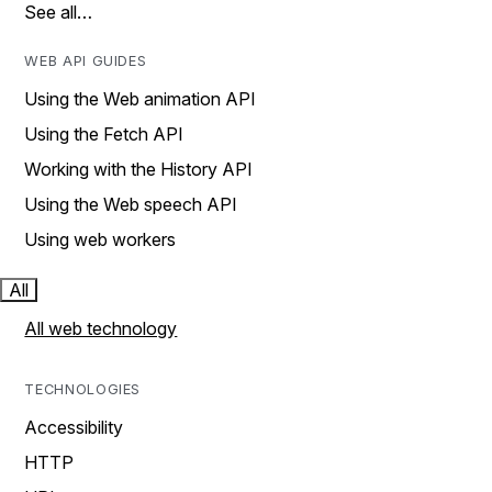
See all…
WEB API GUIDES
Using the Web animation API
Using the Fetch API
Working with the History API
Using the Web speech API
Using web workers
All
All web technology
TECHNOLOGIES
Accessibility
HTTP