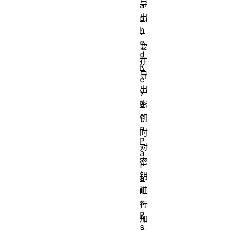
导
a
s
出
h
：
e
要
d
在
K
导
e
出
y
G
密
e
钥
n
时
P
对
a
密
r
钥
a
m
进
s
行
R
加
s