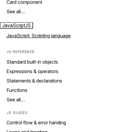
Card component
See all…
JavaScript
JS
JavaScript: Scripting language
JS REFERENCE
Standard built-in objects
Expressions & operators
Statements & declarations
Functions
See all…
JS GUIDES
Control flow & error handing