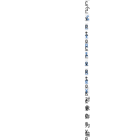
一
C
个
r
C
y
p
r
t
y
o
p
C
t
r
o
y
p
K
t
e
o
y
K
对
e
象
y
C
作
r
为
y
输
p