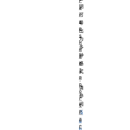
P
钥
a
r
可
a
导
m
出
s
为
H
多
m
种
a
c
格
I
式
m
：
p
请
o
参
r
阅
t
P
S
a
u
r
b