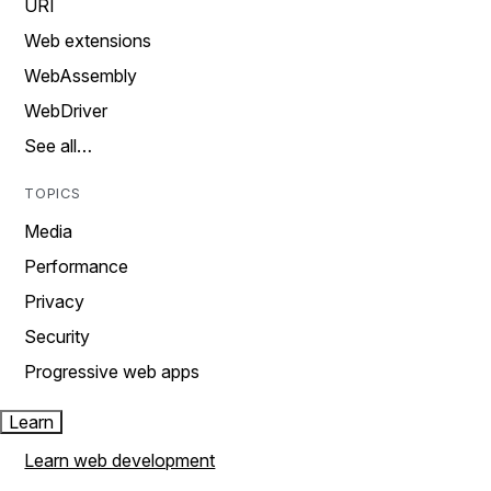
URI
Web extensions
WebAssembly
WebDriver
See all…
TOPICS
Media
Performance
Privacy
Security
Progressive web apps
Learn
Learn web development