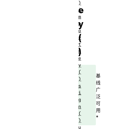
)
e
i
m
y
p
o
(
r
t
)
K
e
y
(
基
)
线
s
广
i
泛
g
可
n
用
(
*
)
u