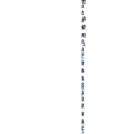
密
a
，
O
请
a
e
使
p
用
P
S
a
u
r
b
a
t
m
s
l
R
e
s
C
a
r
P
s
y
s
p
P
t