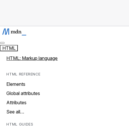
HTML
HTML: Markup language
HTML REFERENCE
Elements
Global attributes
Attributes
See all…
HTML GUIDES