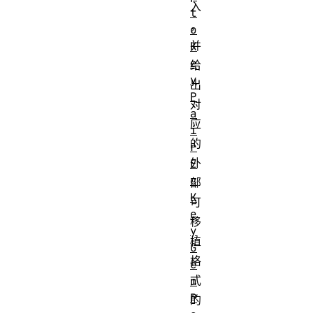
入
t
，
o
并
K
e
给
y
出
P
对
a
应
i
的
r
外
E
c
部
K
可
e
移
y
植
G
格
e
式
n
P
的