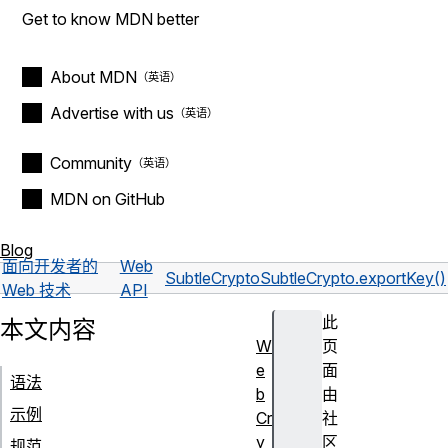
Get to know MDN better
About MDN
Advertise with us
Community
MDN on GitHub
Blog
面向开发者的
Web
SubtleCrypto
SubtleCrypto.exportKey()
Web 技术
API
此
本文内容
W
页
e
面
语法
b
由
示例
Cr
社
y
区
规范