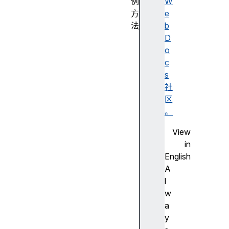
例
W
方
e
法
b
d
D
e
o
c
c
r
s
y
社
p
区
t
。
(
View
)
in
d
English
e
A
r
l
i
w
v
a
e
y
B