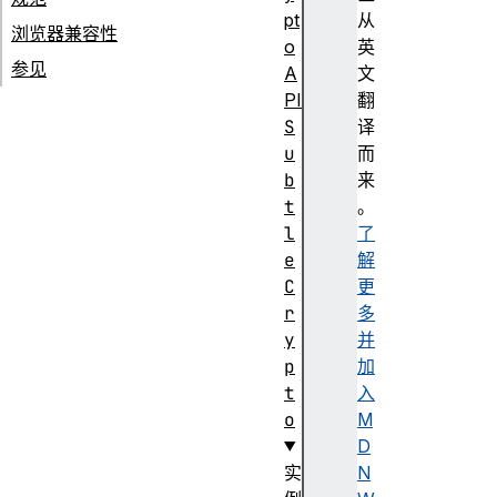
pt
从
浏览器兼容性
o
英
参见
A
文
PI
翻
S
译
u
而
b
来
t
。
l
了
e
解
C
更
r
多
y
并
p
加
t
入
o
M
D
实
N