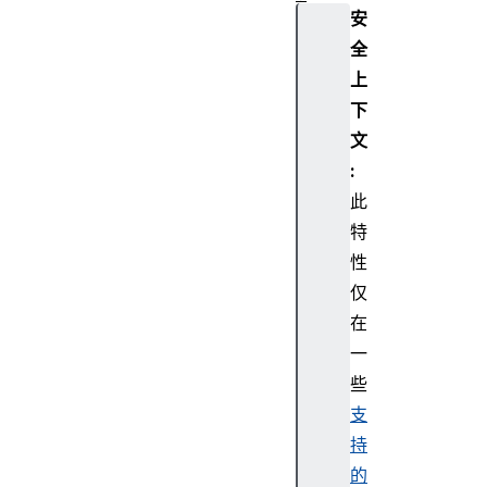
安
n
w
全
r
上
a
下
p
文
K
:
e
此
y
(
特
)
性
v
仅
e
在
r
一
i
些
f
y
支
(
持
)
的