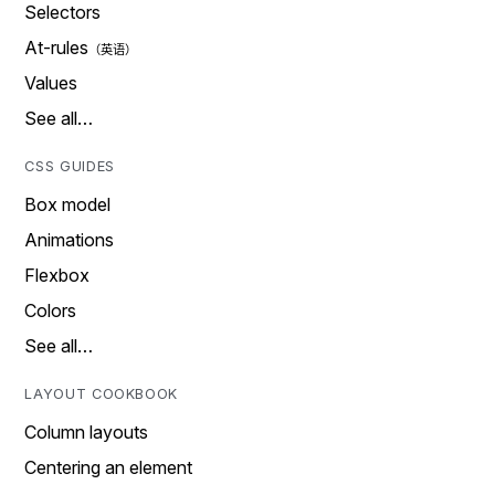
Selectors
At-rules
Values
See all…
CSS GUIDES
Box model
Animations
Flexbox
Colors
See all…
LAYOUT COOKBOOK
Column layouts
Centering an element