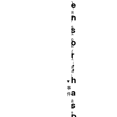
e
)
n
s
s
t
o
o
p
(
r
)
：
h
事
a
件
a
s
c
t