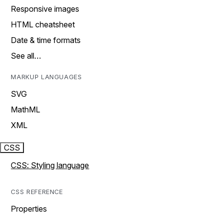
Responsive images
HTML cheatsheet
Date & time formats
See all…
MARKUP LANGUAGES
SVG
MathML
XML
CSS
CSS: Styling language
CSS REFERENCE
Properties