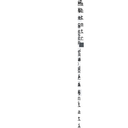
读
Ma
取
gn
et
h
om
a
et
s
er
R
e
a
d
O
i
r
i
n
e
g
n
。
t
a
t
i