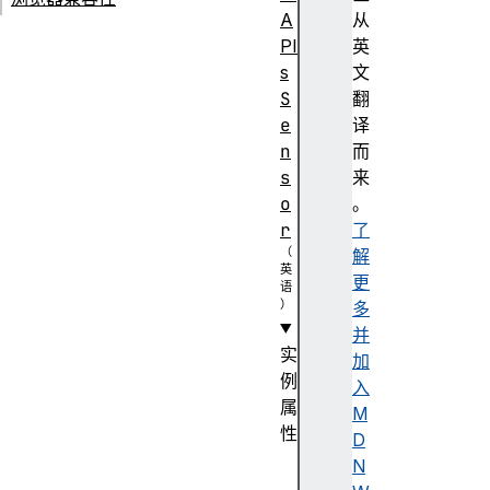
A
从
PI
英
s
文
S
翻
e
译
n
而
s
来
o
。
r
了
解
更
多
并
实
加
例
入
属
M
性
D
a
N
c