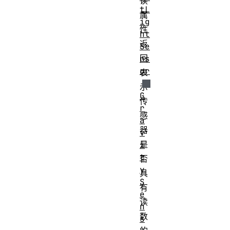
读
tL
属
ig
性
ht
返
Se
回
ns
or
表
示
G
传
r
感
a
器
v
是
i
t
否
y
具
S
有
e
读
n
数
s