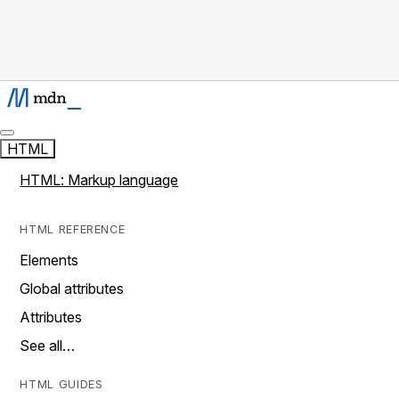
HTML
HTML: Markup language
HTML REFERENCE
Elements
Global attributes
Attributes
See all…
HTML GUIDES