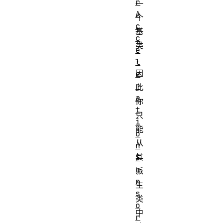
r
一
A
个
c
基
c
类
e
，
l
因
e
r
此
a
你
t
只
i
能
o
从
n
其
S
e
派
n
生
s
类
o
中
r