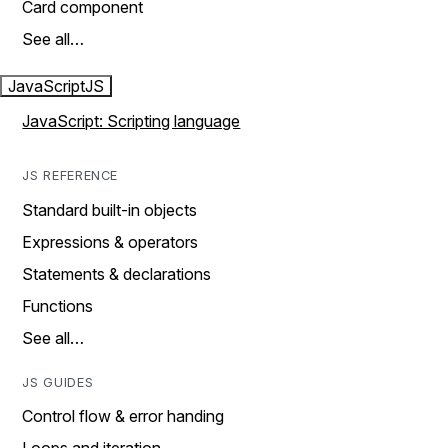
Card component
See all…
JavaScript
JS
JavaScript: Scripting language
JS REFERENCE
Standard built-in objects
Expressions & operators
Statements & declarations
Functions
See all…
JS GUIDES
Control flow & error handing