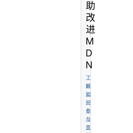
助
改
进
M
D
N
了
解
如
何
参
与
贡