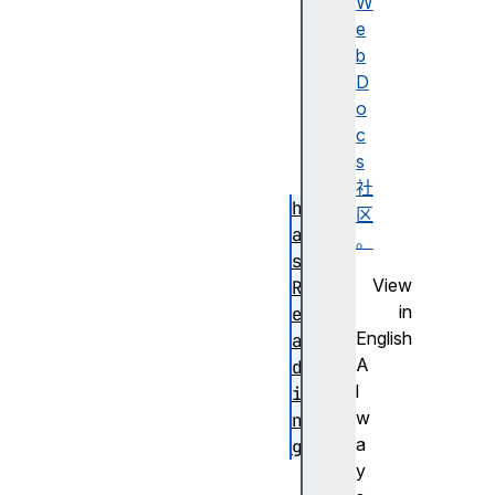
W
t
e
i
b
v
D
a
o
t
c
e
s
d
社
h
区
a
。
s
View
R
in
e
English
a
A
d
l
i
w
n
a
g
y
t