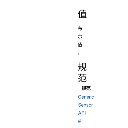
值
布
尔
值
。
规
范
规范
Generic
Sensor
API
#