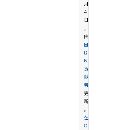
月
4
日
，
由
M
D
N
贡
献
者
更
新
。
在
G