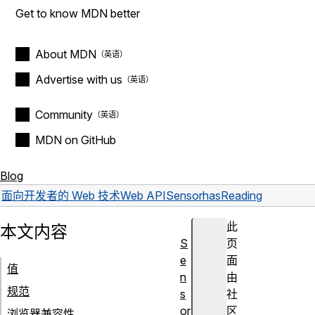
Get to know MDN better
About MDN
Advertise with us
Community
MDN on GitHub
Blog
面向开发者的 Web 技术
Web API
Sensor
hasReading
此
本文内容
S
页
e
面
值
n
由
规范
s
社
or
区
浏览器兼容性