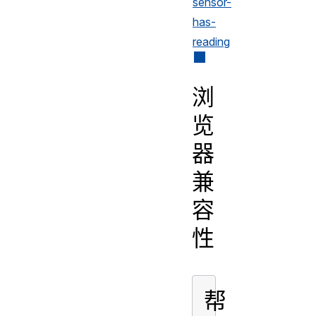
sensor-
has-
reading
浏
览
器
兼
容
性
帮