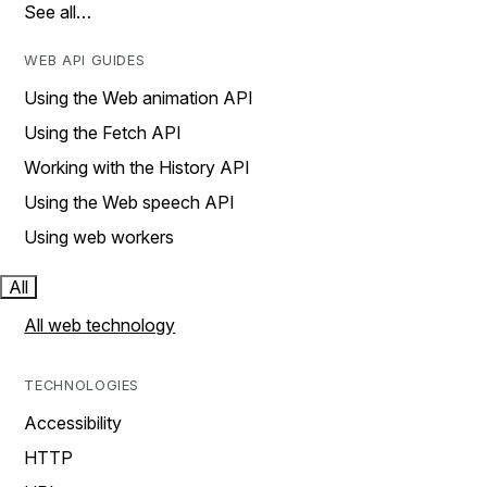
See all…
WEB API GUIDES
Using the Web animation API
Using the Fetch API
Working with the History API
Using the Web speech API
Using web workers
All
All web technology
TECHNOLOGIES
Accessibility
HTTP