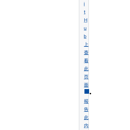
i
t
H
u
b
上
查
看
此
页
面
•
报
告
此
内