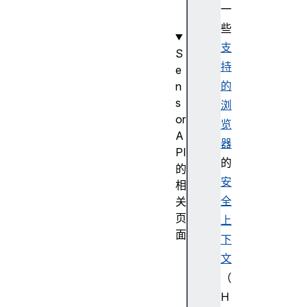
e
一
t
些
支
S
持
e
的
n
s
浏
or
览
A
器
PI
的
的
安
相
全
关
页
上
面
下
A
文
b
（
s
H
o