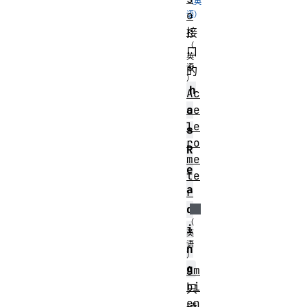
o
r
接
口
的
h
Ac
ce
a
le
s
ro
R
me
e
te
a
r
d
i
n
g
Am
bi
只
en