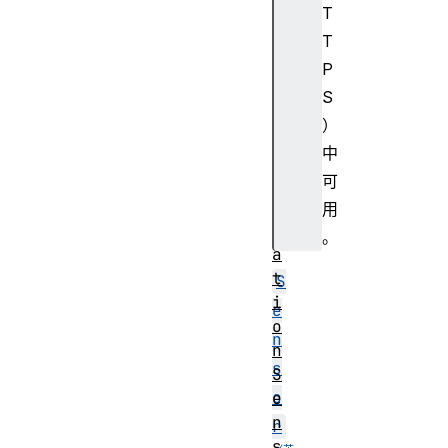
T
l
u
T
t
P
e
S
O
）
r
中
i
可
e
n
用
t
。
a
t
S
i
e
o
n
n
s
S
o
e
n
r
s