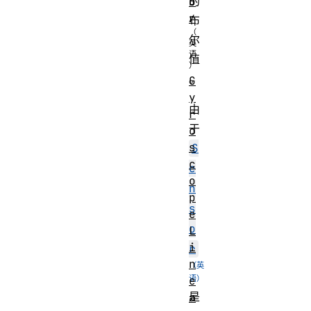
的
o
r
布
尔
值
。
G
y
由
r
于
o
s
S
c
e
o
n
p
s
e
o
L
i
r
n
e
是
a