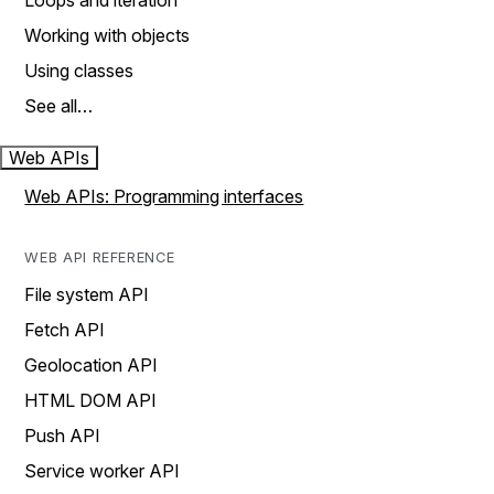
Loops and iteration
Working with objects
Using classes
See all…
Web APIs
Web APIs: Programming interfaces
WEB API REFERENCE
File system API
Fetch API
Geolocation API
HTML DOM API
Push API
Service worker API