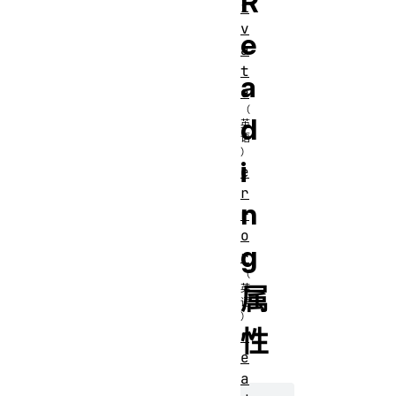
R
i
v
e
a
t
a
e
d
i
e
r
n
r
o
g
r
属
性
r
e
a