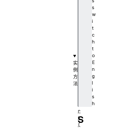
s
i
s
m
w
e
i
s
t
t
c
a
h
m
t
p
o
E
实
n
例
g
方
l
法
i
s
s
t
h
a
r
S
t
(