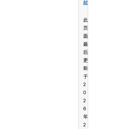
献
此
页
面
最
后
更
新
于
2
0
2
6
年
2