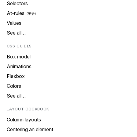
Selectors
At-rules
Values
See all…
CSS GUIDES
Box model
Animations
Flexbox
Colors
See all…
LAYOUT COOKBOOK
Column layouts
Centering an element