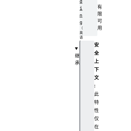
d
有
i
限
n
可
g
用
安
全
继
上
承
下
E
v
文
e
:
n
此
t
特
T
性
a
仅
r
g
在