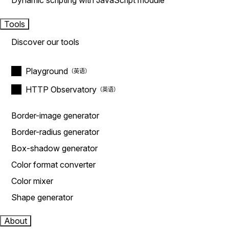
Dynamic scripting with JavaScript module
Tools
Discover our tools
Playground
HTTP Observatory
Border-image generator
Border-radius generator
Box-shadow generator
Color format converter
Color mixer
Shape generator
About