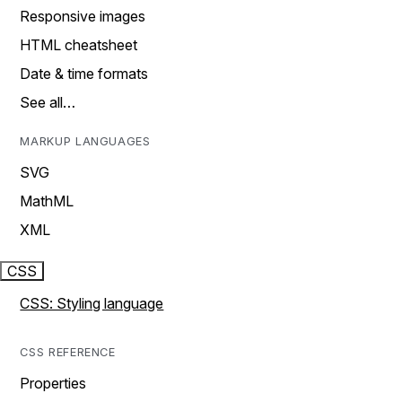
Responsive images
HTML cheatsheet
Date & time formats
See all…
MARKUP LANGUAGES
SVG
MathML
XML
CSS
CSS: Styling language
CSS REFERENCE
Properties