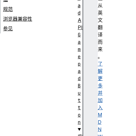
a
从
规范
d
英
浏览器兼容性
A
文
PI
翻
参见
G
译
a
而
m
来
e
。
p
了
a
解
d
更
B
多
u
并
t
加
t
入
o
M
n
D
N