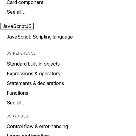
Card component
See all…
JavaScript
JS
JavaScript: Scripting language
JS REFERENCE
Standard built-in objects
Expressions & operators
Statements & declarations
Functions
See all…
JS GUIDES
Control flow & error handing