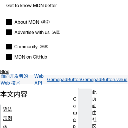
Get to know MDN better
About MDN
Advertise with us
Community
MDN on GitHub
Blog
面向开发者的
Web
GamepadButton
GamepadButton.value
Web 技术
API
此
本文内容
G
页
a
面
语法
m
由
示例
e
社
p
区
值