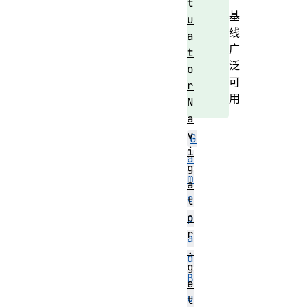
t
基
u
线
a
广
t
泛
o
可
r
用
N
a
v
G
i
a
g
m
a
e
t
o
p
r
a
.
d
g
B
e
u
t