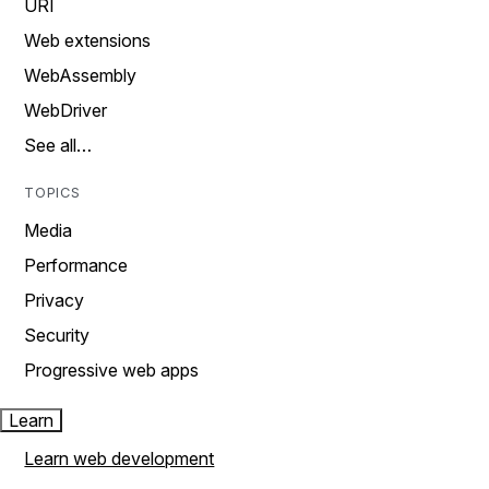
URI
Web extensions
WebAssembly
WebDriver
See all…
TOPICS
Media
Performance
Privacy
Security
Progressive web apps
Learn
Learn web development