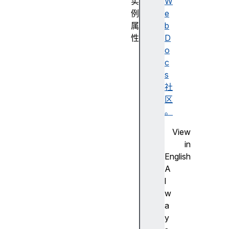
实
W
例
e
属
b
性
D
p
o
r
c
e
s
s
社
s
区
e
。
d
View
t
in
o
English
u
A
c
l
h
w
e
a
d
y