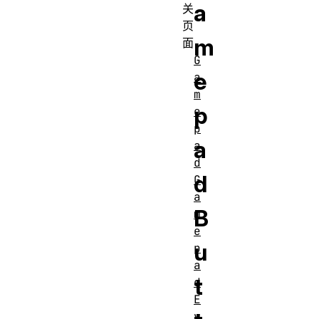
a
关
页
m
面
G
e
a
m
p
e
p
a
a
d
d
G
a
B
m
e
u
p
a
t
d
E
v