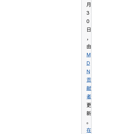
月
3
0
日
，
由
M
D
N
贡
献
者
更
新
。
在