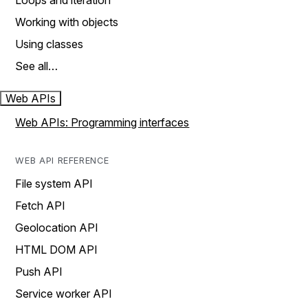
Loops and iteration
Working with objects
Using classes
See all…
Web APIs
Web APIs: Programming interfaces
WEB API REFERENCE
File system API
Fetch API
Geolocation API
HTML DOM API
Push API
Service worker API