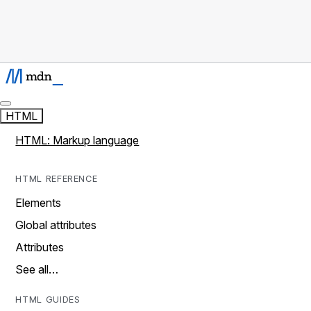
HTML
HTML: Markup language
HTML REFERENCE
Elements
Global attributes
Attributes
See all…
HTML GUIDES