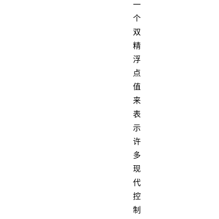
一
个
双
精
浮
点
值
来
表
示
许
多
现
代
控
制