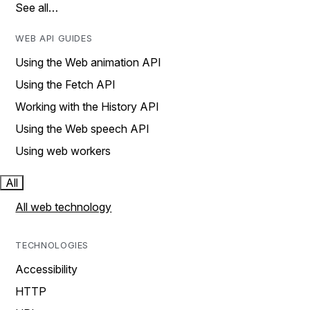
See all…
WEB API GUIDES
Using the Web animation API
Using the Fetch API
Working with the History API
Using the Web speech API
Using web workers
All
All web technology
TECHNOLOGIES
Accessibility
HTTP