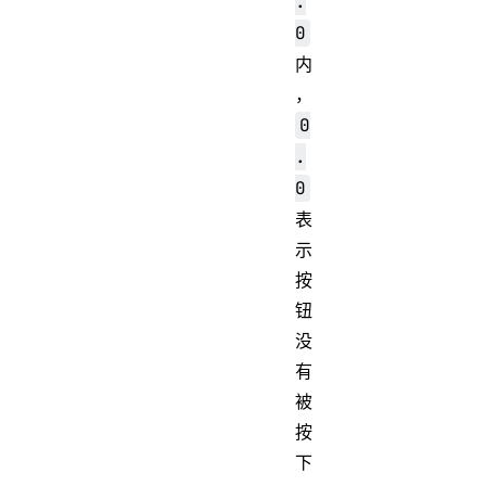
.
0
内
，
0
.
0
表
示
按
钮
没
有
被
按
下