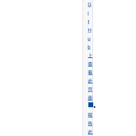
G
i
t
H
u
b
上
查
看
此
页
面
•
报
告
此