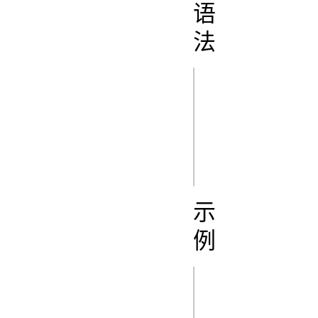
语
法
js
var pressState = 
navigator.getGame
[0].value;

示
例
js
var gp = 