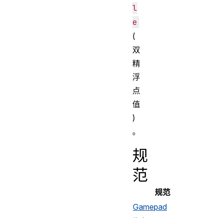
l
e
(
双
精
浮
点
值
)
。
规
范
规范
Gamepad