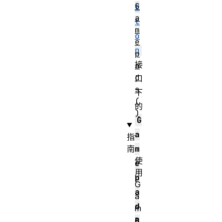
G
t
a
t
m
o
e
n
p
接
a
d
口
s
下
(
的
)
G
a
指
南
m
使
e
用
p
G
a
a
d
m
e
B