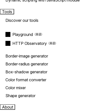
Dynamic scripting with JavaScript module
Tools
Discover our tools
Playground
HTTP Observatory
Border-image generator
Border-radius generator
Box-shadow generator
Color format converter
Color mixer
Shape generator
About