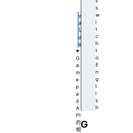
s
s
w
v
i
a
t
l
c
u
h
e
t
o
G
E
a
n
m
g
e
l
p
i
a
s
d
h
A
PI
G
的
相