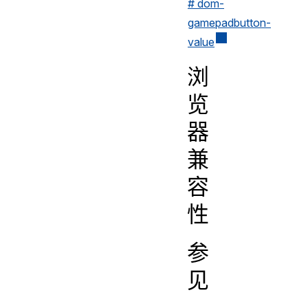
# dom-
gamepadbutton-
value
浏
览
器
兼
容
性
参
见