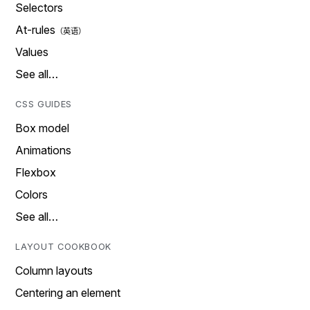
Selectors
At-rules
Values
See all…
CSS GUIDES
Box model
Animations
Flexbox
Colors
See all…
LAYOUT COOKBOOK
Column layouts
Centering an element