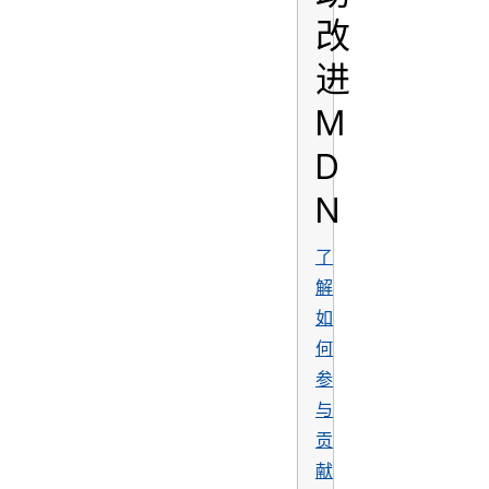
改
进
M
D
N
了
解
如
何
参
与
贡
献