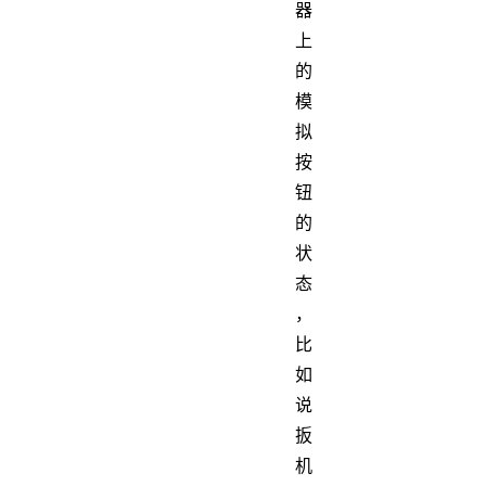
器
上
的
模
拟
按
钮
的
状
态
，
比
如
说
扳
机