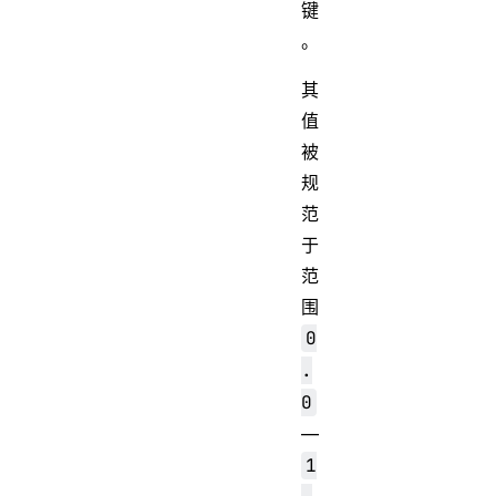
键
。
其
值
被
规
范
于
范
围
0
.
0
—
1