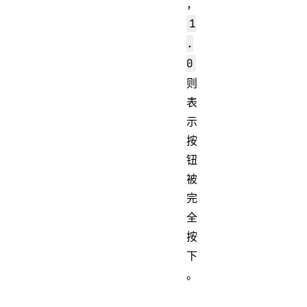
，
1
.
0
则
表
示
按
钮
被
完
全
按
下
。