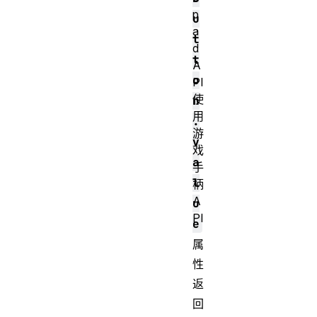
p
u
a
t
d
t
A
o
PI
使
n
用
.
游
v
戏
a
手
l
柄
A
u
PI
e
属
性
返
回