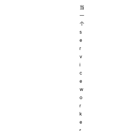
当
一
个
s
e
r
v
i
c
e
w
o
r
k
e
r