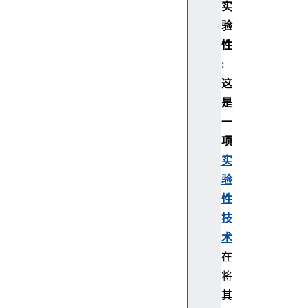
实
验
性
:
这
是
一
项
实
验
性
技
术
在
将
其