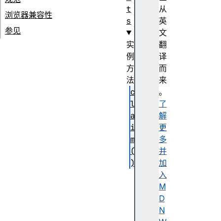
t
从
浏览器兼容性
s
英
参见
文
实
翻
例
译
方
而
法
来
c
。
l
了
a
解
i
更
m
多
(
并
)
加
g
入
e
M
t
D
(
N