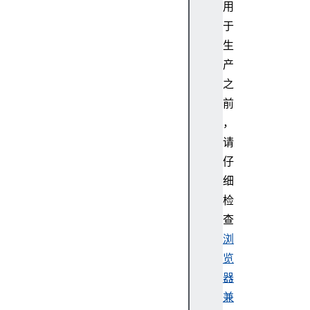
用
于
生
产
之
前
，
请
仔
细
检
查
浏
览
器
兼