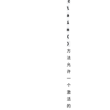
c
l
a
i
m
(
)
方
法
允
许
一
个
激
活
的