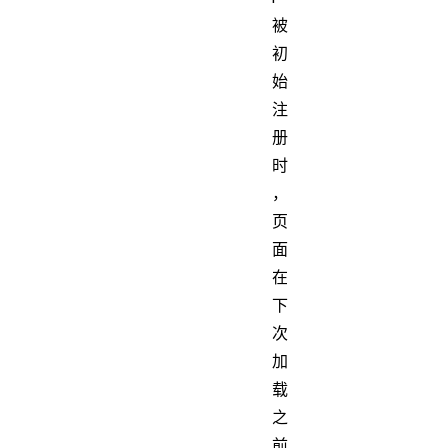
被
初
始
注
册
时
，
页
面
在
下
次
加
载
之
前