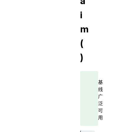
a
i
m
(
)
基
线
广
泛
可
用