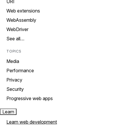
URI
Web extensions
WebAssembly
WebDriver
See all…
TOPICS
Media
Performance
Privacy
Security
Progressive web apps
Learn
Learn web development