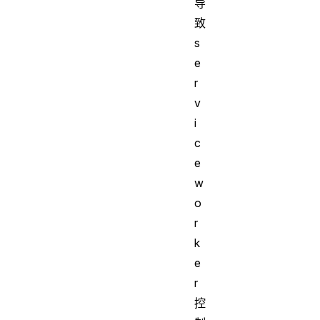
导
致
s
e
r
v
i
c
e
w
o
r
k
e
r
控