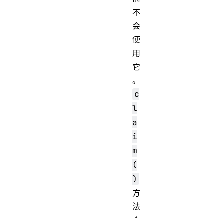
不
会
使
用
它
。
c
l
a
i
m
(
)
方
法