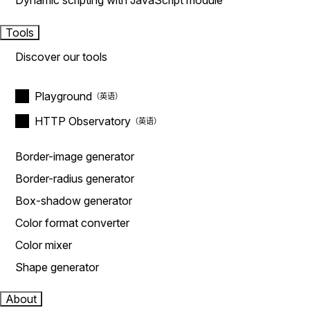
Dynamic scripting with JavaScript module
Tools
Discover our tools
Playground
HTTP Observatory
Border-image generator
Border-radius generator
Box-shadow generator
Color format converter
Color mixer
Shape generator
About