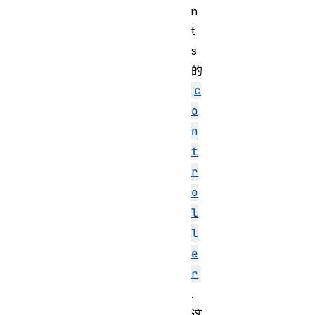
n
t
s
的
c
o
n
t
r
o
l
l
e
r
.
这