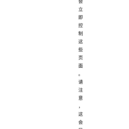
会
立
即
控
制
这
些
页
面
。
请
注
意
，
这
会