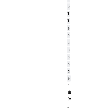
o
l
l
e
r
c
h
a
n
g
e
"
事
件
。