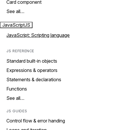
Card component
See all…
JavaScript
JS
JavaScript: Scripting language
JS REFERENCE
Standard built-in objects
Expressions & operators
Statements & declarations
Functions
See all…
JS GUIDES
Control flow & error handing