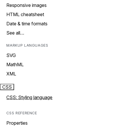
Responsive images
HTML cheatsheet
Date & time formats
See all…
MARKUP LANGUAGES
SVG
MathML
XML
CSS
CSS: Styling language
CSS REFERENCE
Properties