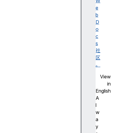
)
W
m
e
a
b
t
D
c
o
h
c
A
s
l
社
l
区
(
。
)
View
o
in
p
English
e
A
n
l
W
w
i
a
n
y
d