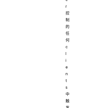
r
控
制
的
任
何
c
l
i
e
n
t
s
中
触
发