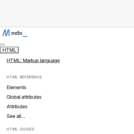
HTML
HTML: Markup language
HTML REFERENCE
Elements
Global attributes
Attributes
See all…
HTML GUIDES