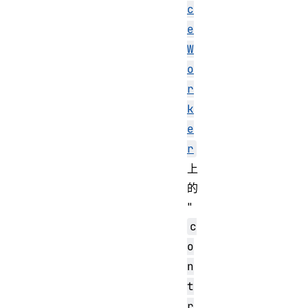
c
e
W
o
r
k
e
r
上
的
"
c
o
n
t
r