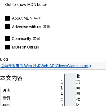
Get to know MDN better
About MDN
Advertise with us
Community
MDN on GitHub
Blog
面向开发者的 Web 技术
Web API
Clients
Clients.claim()
此
本文内容
C
页
l
面
语法
i
由
示例
e
社
n
区
规范