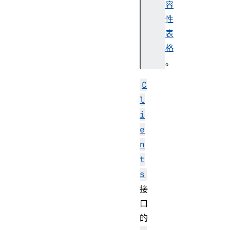
容
性
表
格
。
C
l
i
e
n
t
s
接
口
的