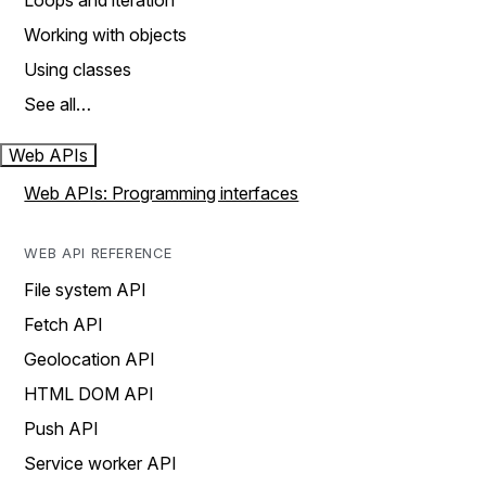
Loops and iteration
Working with objects
Using classes
See all…
Web APIs
Web APIs: Programming interfaces
WEB API REFERENCE
File system API
Fetch API
Geolocation API
HTML DOM API
Push API
Service worker API