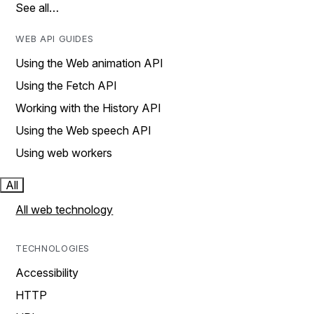
See all…
WEB API GUIDES
Using the Web animation API
Using the Fetch API
Working with the History API
Using the Web speech API
Using web workers
All
All web technology
TECHNOLOGIES
Accessibility
HTTP