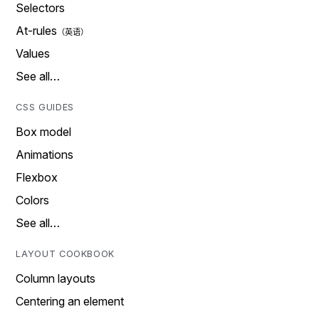
Selectors
At-rules
Values
See all…
CSS GUIDES
Box model
Animations
Flexbox
Colors
See all…
LAYOUT COOKBOOK
Column layouts
Centering an element