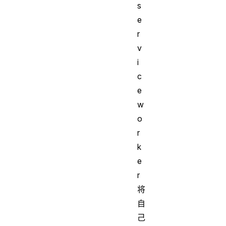
s
e
r
v
i
c
e
w
o
r
k
e
r
将
自
己