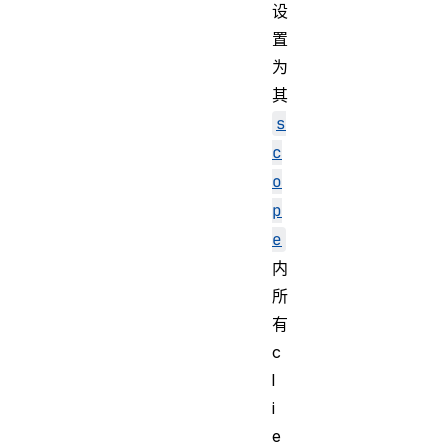
设
置
为
其
s
c
o
p
e
内
所
有
c
l
i
e