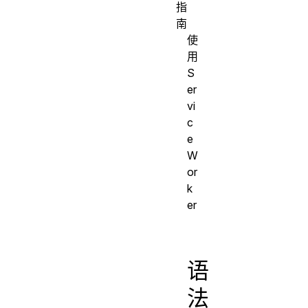
指
南
使
用
S
er
vi
c
e
W
or
k
er
语
法