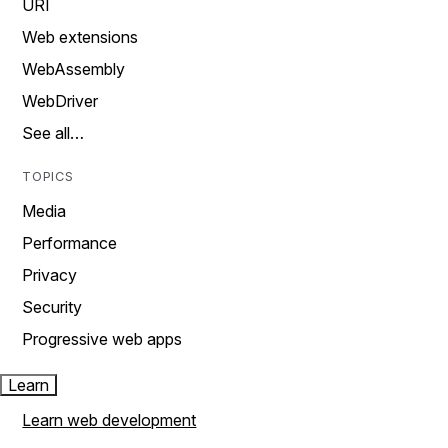
URI
Web extensions
WebAssembly
WebDriver
See all…
TOPICS
Media
Performance
Privacy
Security
Progressive web apps
Learn
Learn web development