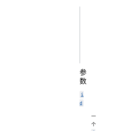
js
self.clients.get(
(client) {

  // do something with your 
returned client

参
数
i
d
一
个