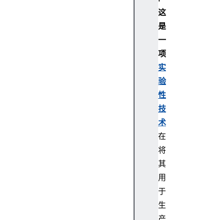
E
这
x
是
t
一
e
n
项
d
实
a
验
b
性
l
技
e
术
E
v
在
e
将
n
其
t
用
E
于
x
生
t
e
产