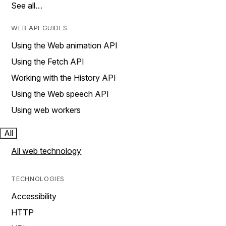
See all…
WEB API GUIDES
Using the Web animation API
Using the Fetch API
Working with the History API
Using the Web speech API
Using web workers
All
All web technology
TECHNOLOGIES
Accessibility
HTTP