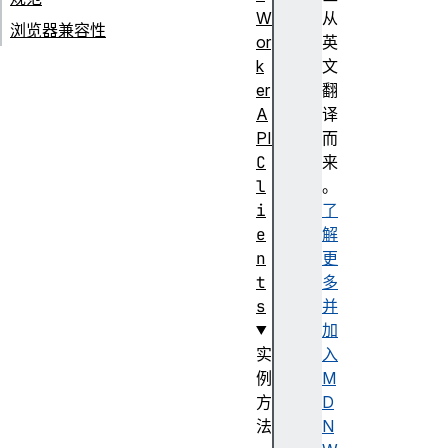
W
从
浏览器兼容性
or
英
k
文
er
翻
A
译
PI
而
C
来
l
。
i
了
e
解
n
更
t
多
s
并
加
实
入
例
M
方
D
法
N