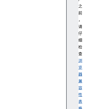
n
之
d
前
a
，
b
请
l
仔
e
M
细
e
检
s
查
s
浏
a
览
g
器
e
E
兼
v
容
e
性
n
表
t
格