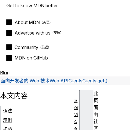
Get to know MDN better
About MDN
Advertise with us
Community
MDN on GitHub
Blog
面向开发者的 Web 技术
Web API
Clients
Clients.get()
此
本文内容
S
页
er
面
语法
vi
由
示例
c
社
e
区
规范