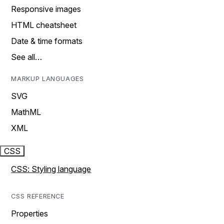
Responsive images
HTML cheatsheet
Date & time formats
See all…
MARKUP LANGUAGES
SVG
MathML
XML
CSS
CSS: Styling language
CSS REFERENCE
Properties