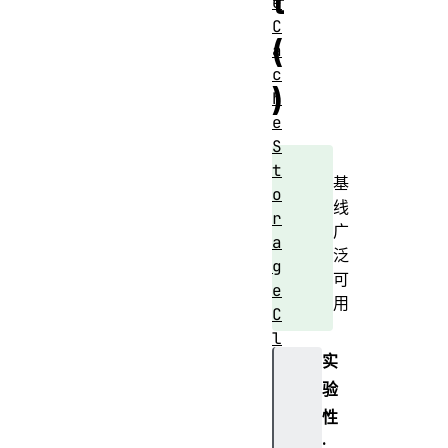
t
e
C
(
a
c
)
h
e
S
t
基
o
线
r
广
a
泛
g
可
e
用
C
l
实
i
e
验
n
性
t
: