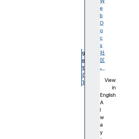
c
W
l
e
a
b
i
D
m
o
(
c
)
s
g
社
e
区
t
。
(
View
)
in
m
English
a
A
t
l
c
w
h
a
A
y
l