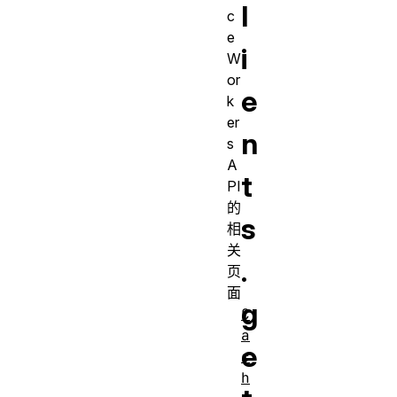
l
c
e
i
W
or
e
k
er
n
s
A
t
PI
的
s
相
关
.
页
面
g
C
a
e
c
h