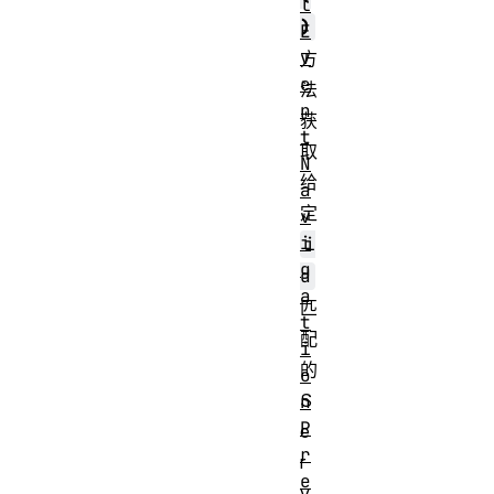
l
)
E
v
方
e
法
n
获
t
取
N
给
a
定
v
i
i
g
d
a
匹
t
配
i
的
o
S
n
P
e
r
r
e
v