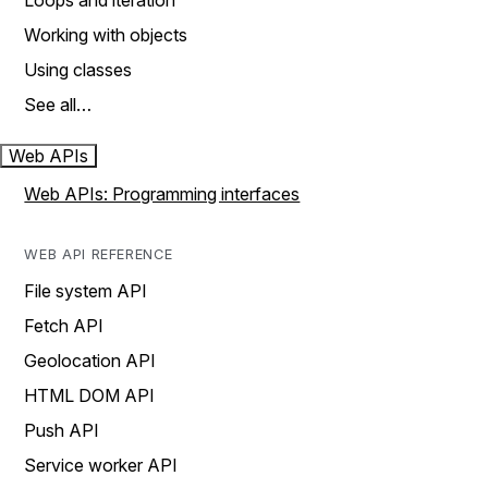
Loops and iteration
Working with objects
Using classes
See all…
Web APIs
Web APIs: Programming interfaces
WEB API REFERENCE
File system API
Fetch API
Geolocation API
HTML DOM API
Push API
Service worker API