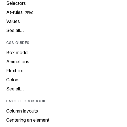
Selectors
At-rules
Values
See all…
CSS GUIDES
Box model
Animations
Flexbox
Colors
See all…
LAYOUT COOKBOOK
Column layouts
Centering an element