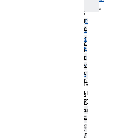
。
F
C
e
l
t
i
c
e
h
n
E
v
t
e
s
n
接
t
口
I
的
n
s
g
t
e
a
t
l
(