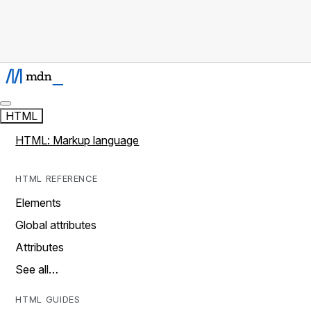
HTML
HTML: Markup language
HTML REFERENCE
Elements
Global attributes
Attributes
See all…
HTML GUIDES