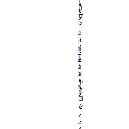
a
并
t
在
o
P
r
.
r
s
o
e
m
r
i
v
s
i
c
e
e
中
W
返
o
回
r
它
k
e
。
r
S