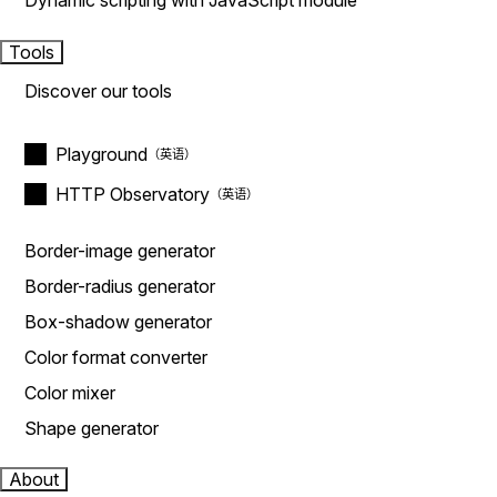
Dynamic scripting with JavaScript module
Tools
Discover our tools
Playground
HTTP Observatory
Border-image generator
Border-radius generator
Box-shadow generator
Color format converter
Color mixer
Shape generator
About