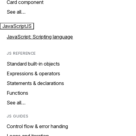
Card component
See all…
JavaScript
JS
JavaScript: Scripting language
JS REFERENCE
Standard built-in objects
Expressions & operators
Statements & declarations
Functions
See all…
JS GUIDES
Control flow & error handing