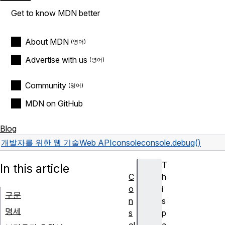
Get to know MDN better
About MDN
Advertise with us
Community
MDN on GitHub
Blog
개발자를 위한 웹 기술
Web API
console
console.debug()
T
In this article
C
h
o
i
구문
n
s
명세
s
p