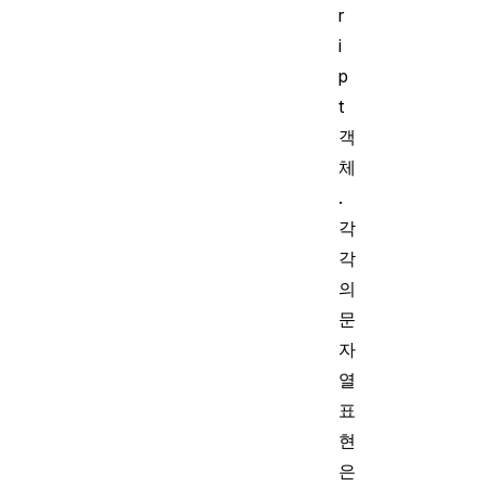
r
i
p
t
객
체
.
각
각
의
문
자
열
표
현
은