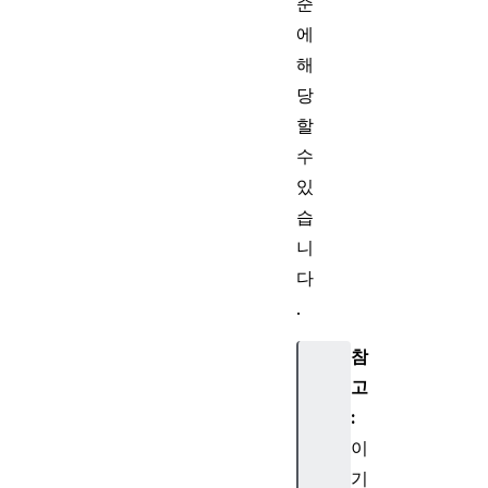
준
에
해
당
할
수
있
습
니
다
.
참
고
:
이
기