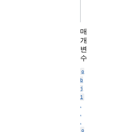
console.debug(msg 
[, subst1, ..., 
매
개
변
수
o
b
j
1
.
.
.
o