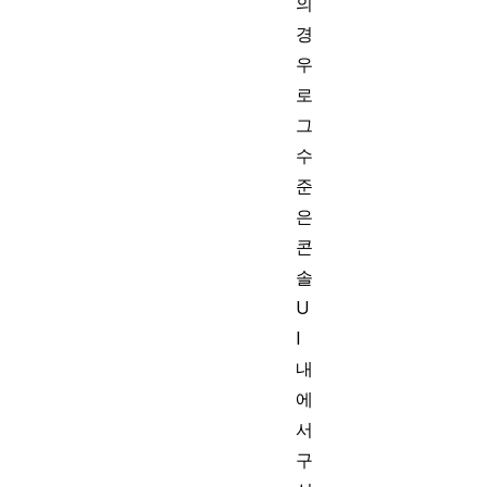
의
경
우
로
그
수
준
은
콘
솔
U
I
내
에
서
구