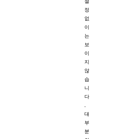
설
정
없
이
는
보
이
지
않
습
니
다
.
대
부
분