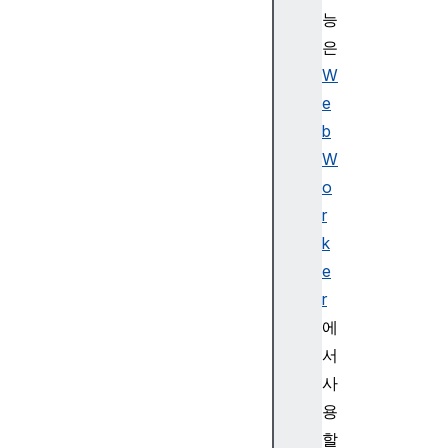
능
은
W
e
b
W
o
r
k
e
r
에
서
사
용
할