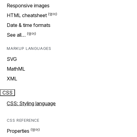
Responsive images
HTML cheatsheet
Date & time formats
See all…
MARKUP LANGUAGES
SVG
MathML
XML
CSS
CSS: Styling language
CSS REFERENCE
Properties