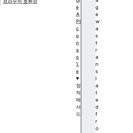
ol
a
브라우저 호환성
e
g
A
e
PI
w
c
a
o
s
n
t
s
r
o
a
l
n
e
s
l
정
a
적
t
메
e
서
d
드
f
a
r
s
o