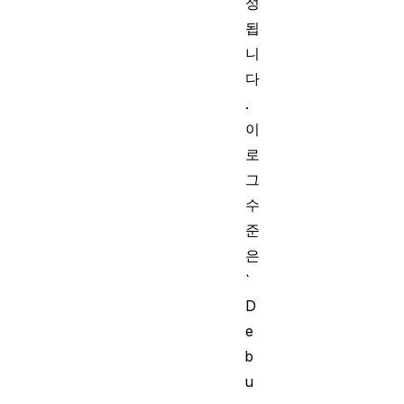
성
됩
니
다
.
이
로
그
수
준
은
`
D
e
b
u