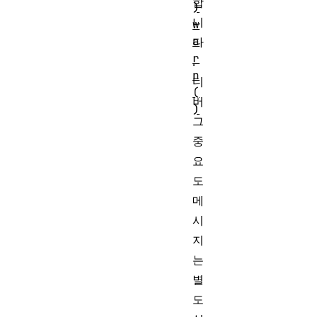
합
)
니
w
a
다
r
.
n
디
(
버
)
그
중
요
도
메
시
지
는
별
도