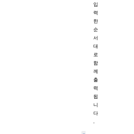
입
력
한
순
서
대
로
함
께
출
력
됩
니
다
.