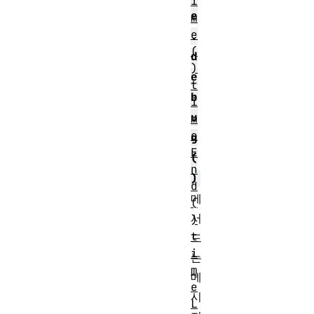
i
e
m
e
.
(
d
)
e
t
b
i
u
m
e
g
E
(
n
)
d
메
(
서
)
t
드
i
는
m
메
e
시
L