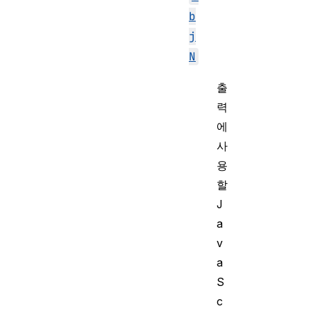
b
j
N
출
력
에
사
용
할
J
a
v
a
S
c