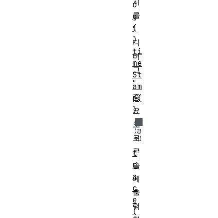
지
o
를
g
(
"
)
디
ti
버
me
그
St
"
am
중
p(
)
요
도
로
콘
t
r
솔
a
에
c
출
e
력
(