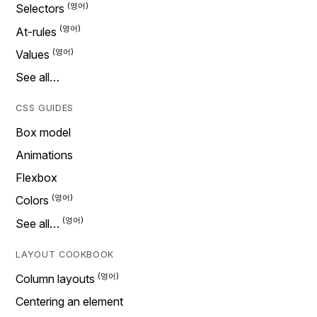
Selectors
At-rules
Values
See all…
CSS GUIDES
Box model
Animations
Flexbox
Colors
See all…
LAYOUT COOKBOOK
Column layouts
Centering an element