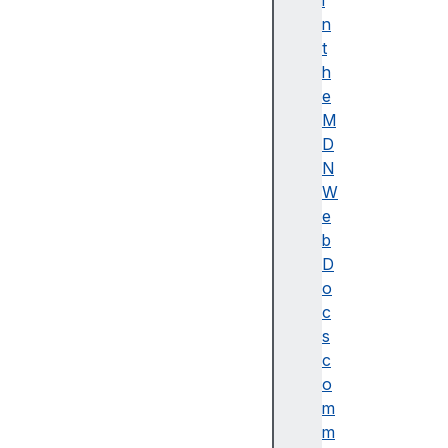
버
i
스
n
(c
t
a
h
n
e
v
M
a
D
s)
N
를
W
이
e
용
b
한
D
도
o
형
c
그
s
리
c
기
o
스
m
타
m