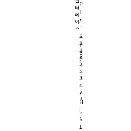
인
P
터
I
페
/
이
스
T
C
u
a
t
n
o
v
r
a
i
s
G
a
r
l
a
/
d
H
i
i
e
t
n
t
_