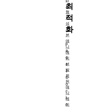
s)
최
도
형
적
합
성
화
기
본
애
p
니
a
메
g
이
션
e
발
(
전
D
된
o
애
c
니
)
메
이
n