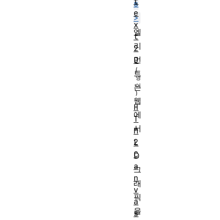
t
s
e
>
x
엘
t
리
2
먼
D
트
는
웹
H
에
T
서
M
2
L
C
D
a
그
n
래
v
픽
a
을
s