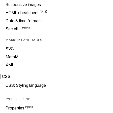
Responsive images
HTML cheatsheet
Date & time formats
See all…
MARKUP LANGUAGES
SVG
MathML
XML
CSS
CSS: Styling language
CSS REFERENCE
Properties