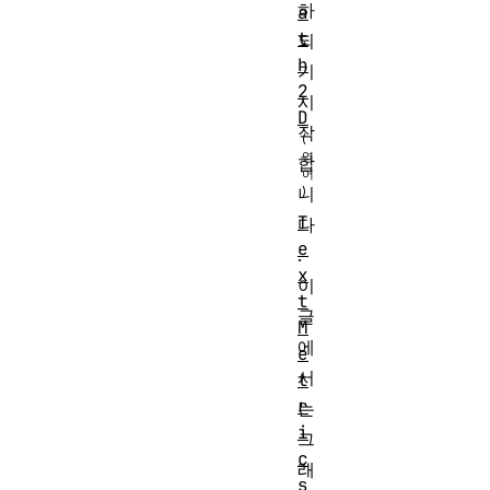
하
a
t
되
h
기
2
시
D
작
합
니
T
다
e
.
x
이
t
글
M
에
e
서
t
r
는
i
그
c
래
s