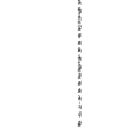
t
스
e
엘
I
리
m
먼
a
트
g
e
의
B
사
i
용
t
을
m
최
a
적
p
(
화
)
하
기
위
한
W