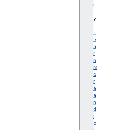
리
i
얼
t
캔
y
버
.
스
L
(
e
C
a
a
r
n
n
v
m
a
o
s)
r
기
e
본
a
사
n
용
d
법
j
캔
o