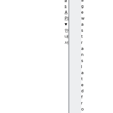
a
a
s
g
A
e
PI
w
a
안
s
내
t
서
r
캔
a
버
n
스
s
(c
l
a
a
n
t
v
e
a
d
s)
f
를
r
이
o