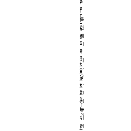
d
P
e
I
r
를
i
한
n
계
g
C
치
o
까
n
지
t
사
e
용
x
하
t
2
면
D
성
능
이
저
P