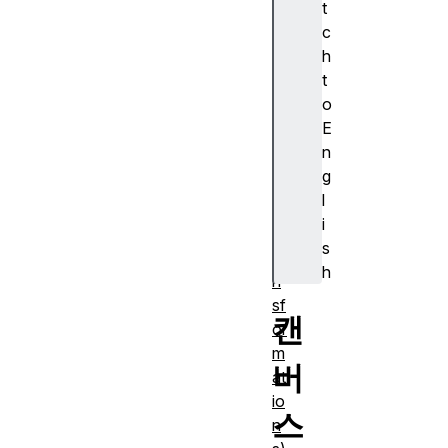
t
a
c
g
h
e
t
s
o
E
n
g
변
l
형
i
(tr
s
a
h
n
sf
캔
or
m
버
at
io
스
n