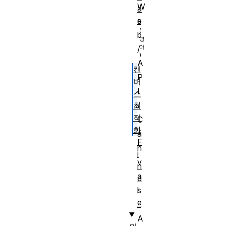
W
a
s
e
b
/
A
캔
P
버
I
스
최
/
적
C
화
a
F
n
i
v
n
a
a
l
s
e
_
A