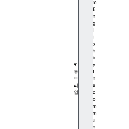
용
m
한
E
비
n
디
g
오
l
조
i
작
s
하
h
기
b
y
튜
t
토
h
리
e
얼
c
캔
o
버
m
스
m
튜
u
토
n