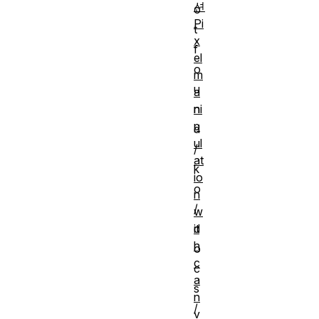
션
o
Pi
t
x
f
el
o
m
u
a
ni
n
p
d
ul
/
at
k
io
o
n
/
w
it
d
h
o
c
c
a
s
n
/
v