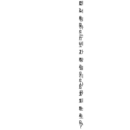
렌
E
l
더
e
링
m
하
e
는
n
데
t
가
I
m
장
a
널
g
리
e
사
B
용
i
되
t
m
는
a
도
p
구