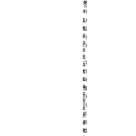
중
하
나
I
m
입
a
니
g
다
e
.
B
그
i
러
t
m
나
a
웹
p
사
R
이
e
트
n
와
d
e
앱