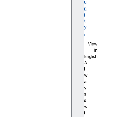
일
u
과
n
색
i
적
t
용
y
하
.
기
View
텍
in
스
English
트
A
그
l
리
w
기
a
U
y
si
s
n
s
g
w
i
i
m