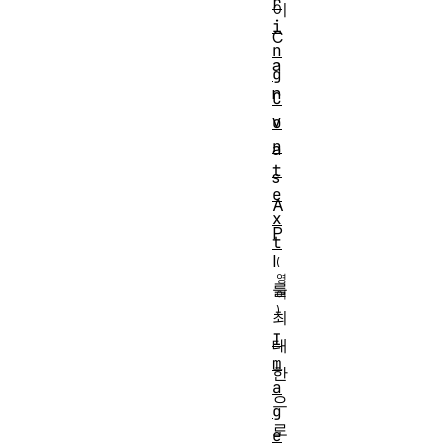
r
이
i
C
n
a
g
n
C
v
o
n
a
t
s
e
A
x
P
t
I
를
최
I
대
m
한
a
으
g
로
e