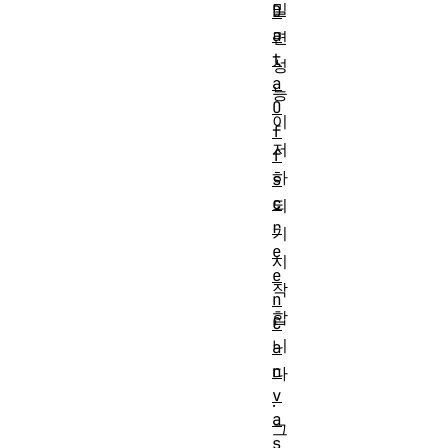
밀
D
a
면
t
성
a
능
O
이
f
저
f
하
s
c
되
r
기
e
시
e
작
n
합
C
니
a
n
다
v
.
a
그
s