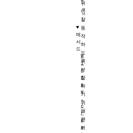
픽
이
잘
동
메
작
서
하
드
도
W
록
i
보
n
d
장
o
하
w
기
.
위
c
해
r
캔
e
a
버