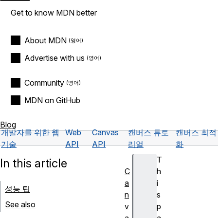
Get to know MDN better
About MDN
Advertise with us
Community
MDN on GitHub
Blog
개발자를 위한 웹
Web
Canvas
캔버스 튜토
캔버스 최적
기술
API
API
리얼
화
T
In this article
C
h
a
i
성능 팁
n
s
See also
v
p