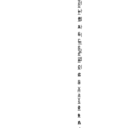
러
O
나
f
웹
f
s
사
c
이
r
트
e
및
e
앱
n
이
C
a
C
n
a
v
n
a
v
s
a
R
s
e
n
A