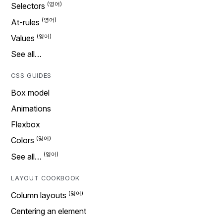
Selectors
At-rules
Values
See all…
CSS GUIDES
Box model
Animations
Flexbox
Colors
See all…
LAYOUT COOKBOOK
Column layouts
Centering an element