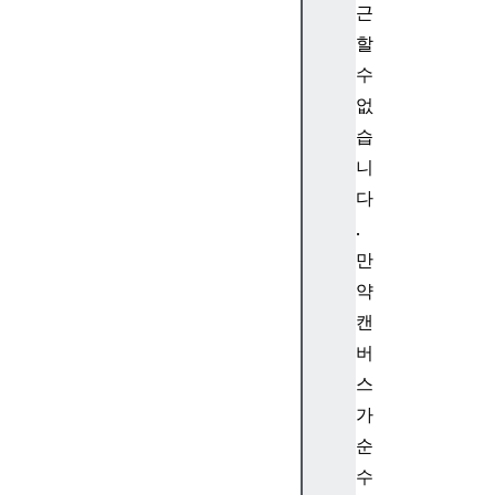
r
근
i
할
n
수
g
없
C
o
습
n
니
t
다
e
.
x
만
t
약
캔
버
I
스
m
가
a
순
g
수
e