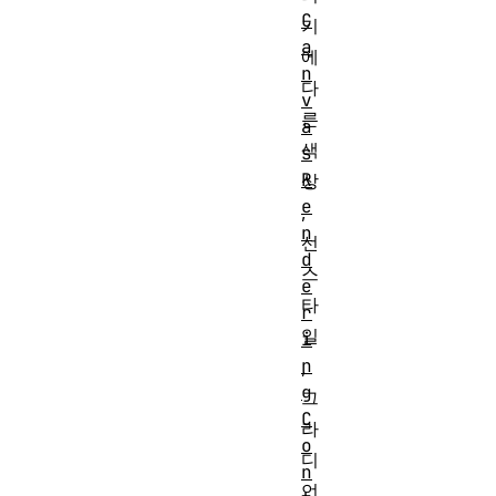
C
기
a
에
n
다
v
른
a
색
s
R
상
e
,
n
선
d
스
e
타
r
일
i
n
,
g
그
C
라
o
디
n
언