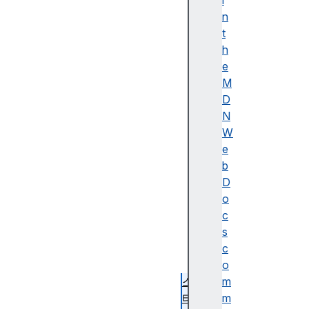
버
i
스
n
(c
t
a
h
n
e
v
M
a
D
s)
N
를
W
이
e
용
b
한
D
도
o
형
c
그
s
리
c
기
o
스
m
타
m