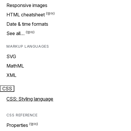
Responsive images
HTML cheatsheet
Date & time formats
See all…
MARKUP LANGUAGES
SVG
MathML
XML
CSS
CSS: Styling language
CSS REFERENCE
Properties