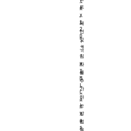
t
트
e
x
,
t
패
2
턴
D
및
그
림
H
자
T
를
M
추
L
가
C
하
a
는
n
v
방
a
법
s
을