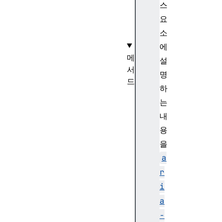
스
요
소
에
메
설
서
명
드
하
W
는
i
내
n
d
용
o
을
w
a
.
r
c
i
r
e
a
a
-