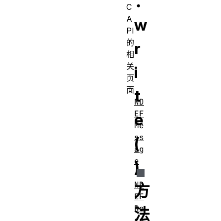
：
C
A
w
PI
的
r
相
关
i
页
面
t
ND
EF
e
Me
ss
(
ag
e
)
ND
方
EF
Re
法
co