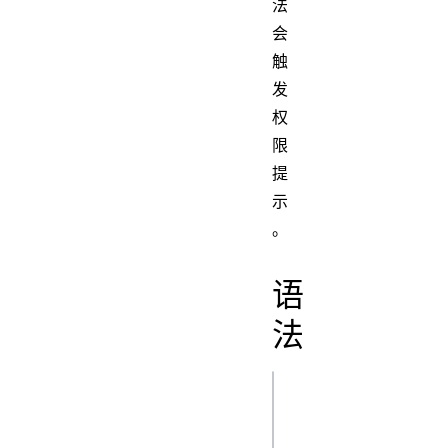
法
会
触
发
权
限
提
示
。
语
法
js
write(message)
