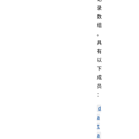
录
数
组
。
具
有
以
下
成
员
：
d
a
t
a