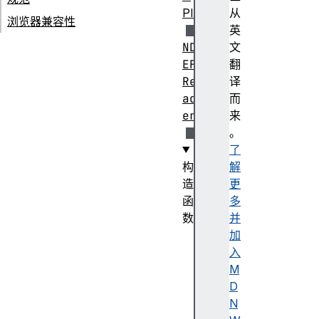
PI
从
浏览器兼容性
英
ND
文
EF
翻
Re
译
ad
而
er
来
。
了
构
解
造
更
函
多
数
并
ND
加
EF
入
Re
M
ad
D
er
N