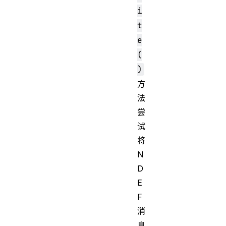
i
t
e
(
)
方
法
尝
试
将
N
D
E
F
消
息