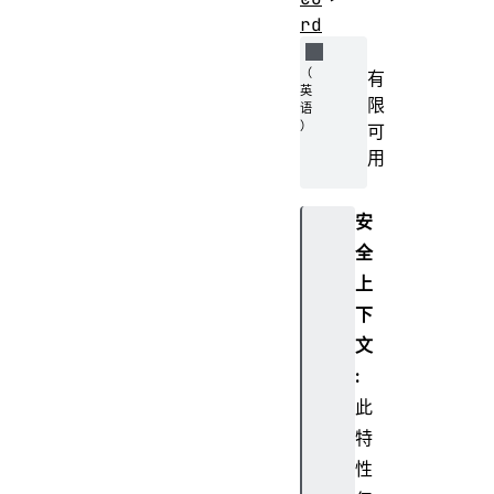
rd
有
限
可
用
安
全
上
下
文
:
此
特
性