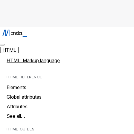
HTML
HTML: Markup language
HTML REFERENCE
Elements
Global attributes
Attributes
See all…
HTML GUIDES