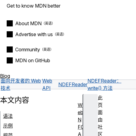
Get to know MDN better
About MDN
Advertise with us
Community
MDN on GitHub
Blog
面向开发者的 Web
Web
NDEFReader：
NDEFReader
技术
API
write() 方法
此
本文内容
W
页
eb
面
语法
N
由
示例
FC
社
A
区
规范