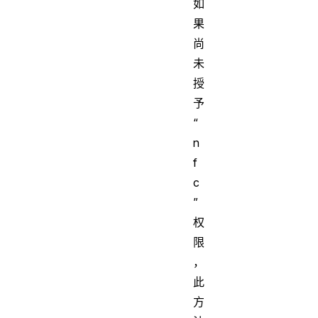
如
果
尚
未
授
予
“
n
f
c
”
权
限
，
此
方