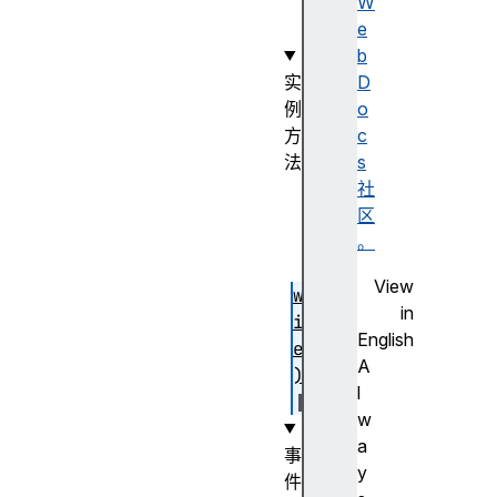
()
W
e
b
实
D
例
o
方
c
法
s
sc
社
an
区
()
。
View
wr
in
it
English
e(
A
)
l
w
a
事
y
件