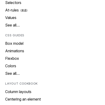
Selectors
At-rules
Values
See all…
CSS GUIDES
Box model
Animations
Flexbox
Colors
See all…
LAYOUT COOKBOOK
Column layouts
Centering an element