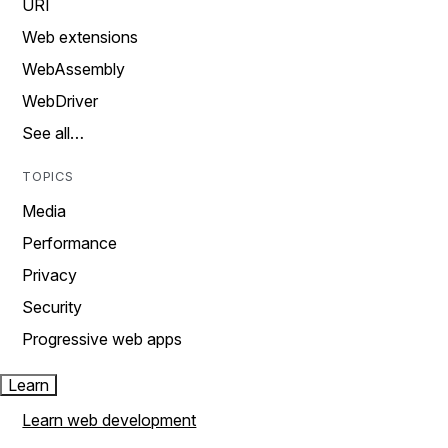
URI
Web extensions
WebAssembly
WebDriver
See all…
TOPICS
Media
Performance
Privacy
Security
Progressive web apps
Learn
Learn web development