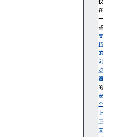
仅
在
一
些
支
持
的
浏
览
器
的
安
全
上
下
文