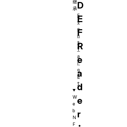
继
D
承
E
E
v
e
F
n
t
R
T
a
e
r
g
a
e
t
d
W
e
e
b
r
N
F