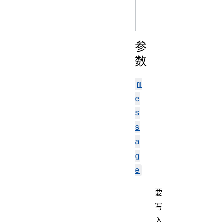
write(message, 
参
数
m
e
s
s
a
g
e
要
写
入