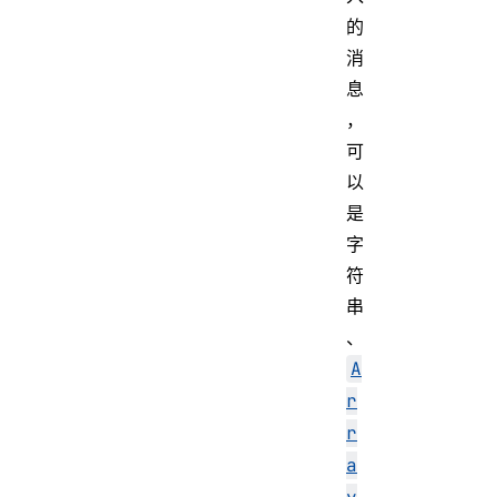
的
消
息
，
可
以
是
字
符
串
、
A
r
r
a