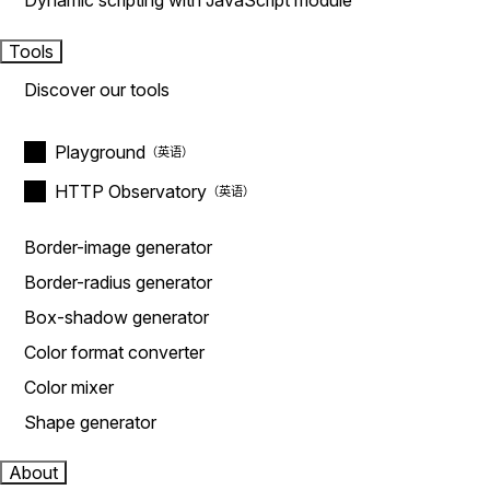
Dynamic scripting with JavaScript module
Tools
Discover our tools
Playground
HTTP Observatory
Border-image generator
Border-radius generator
Box-shadow generator
Color format converter
Color mixer
Shape generator
About