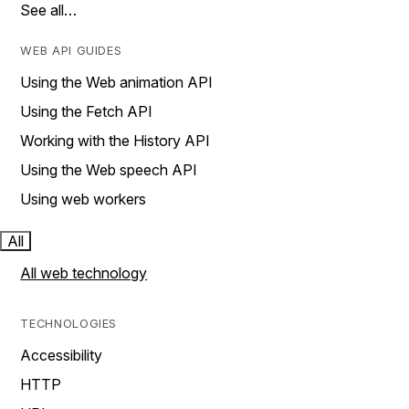
See all…
WEB API GUIDES
Using the Web animation API
Using the Fetch API
Working with the History API
Using the Web speech API
Using web workers
All
All web technology
TECHNOLOGIES
Accessibility
HTTP