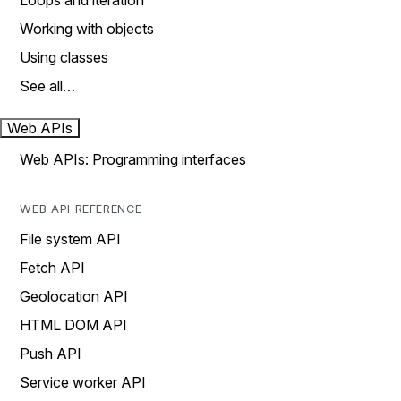
Loops and iteration
Working with objects
Using classes
See all…
Web APIs
Web APIs: Programming interfaces
WEB API REFERENCE
File system API
Fetch API
Geolocation API
HTML DOM API
Push API
Service worker API