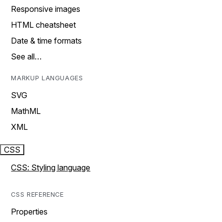
Responsive images
HTML cheatsheet
Date & time formats
See all…
MARKUP LANGUAGES
SVG
MathML
XML
CSS
CSS: Styling language
CSS REFERENCE
Properties