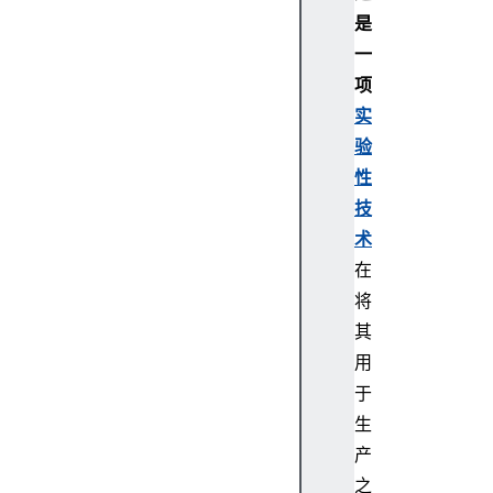
是
一
项
实
验
性
技
术
在
将
其
用
于
生
产
之