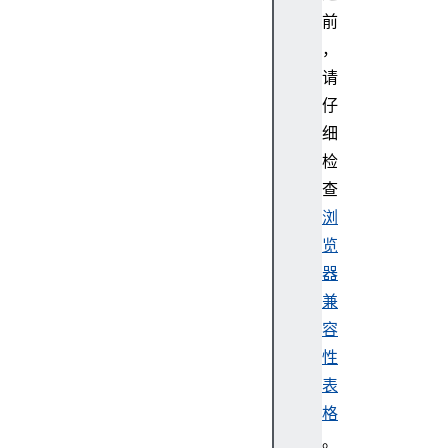
前
，
请
仔
细
检
查
浏
览
器
兼
容
性
表
格
。