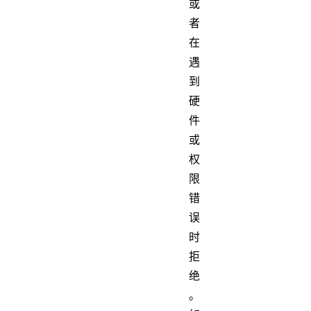
或
者
在
遇
到
硬
件
或
权
限
错
误
时
拒
绝
。