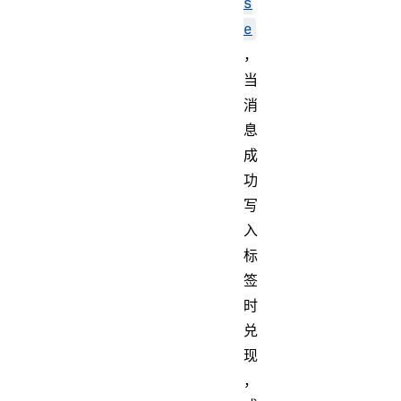
s
e
，
当
消
息
成
功
写
入
标
签
时
兑
现
，