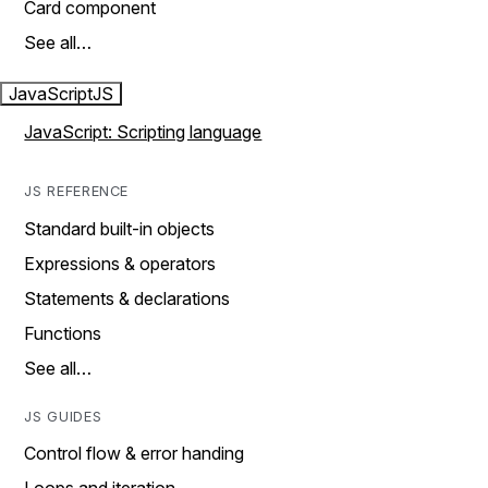
Card component
See all…
JavaScript
JS
JavaScript: Scripting language
JS REFERENCE
Standard built-in objects
Expressions & operators
Statements & declarations
Functions
See all…
JS GUIDES
Control flow & error handing