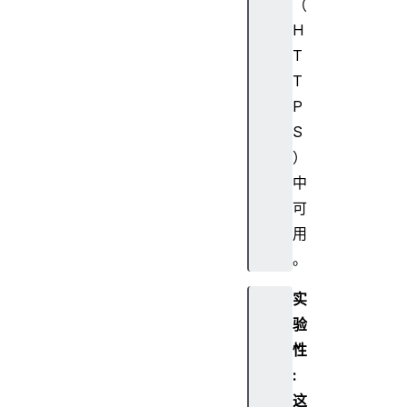
（
H
T
T
P
S
）
中
可
用
。
实
验
性
:
这