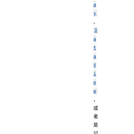
a
y
、
D
a
t
a
V
i
e
w
，
或
者
是
记