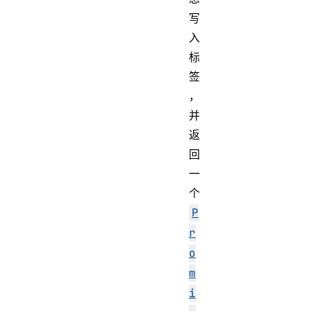
写
入
标
签
，
并
返
回
一
个
P
r
o
m
i