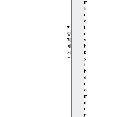
)
m
생
E
성
n
자
g
l
정
i
적
s
메
h
서
b
드
y
S
t
t
h
r
e
i
c
n
o
g
m
.
m
f
u
r
n