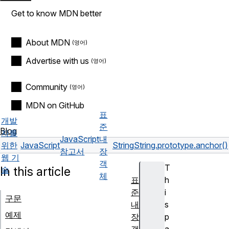
Get to know MDN better
About MDN
Advertise with us
Community
MDN on GitHub
표
개발
준
Blog
자를
JavaScript
내
위한
JavaScript
String
String.prototype.anchor()
참고서
장
웹 기
객
T
In this article
술
체
표
h
준
i
구문
내
s
예제
장
p