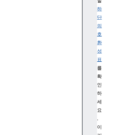
할
(
하
)
St
단
ri
의
ng
호
.p
환
ro
성
to
표
ty
pe
를
.f
확
ix
인
ed
하
()
세
요
St
ri
.
ng
이
.p