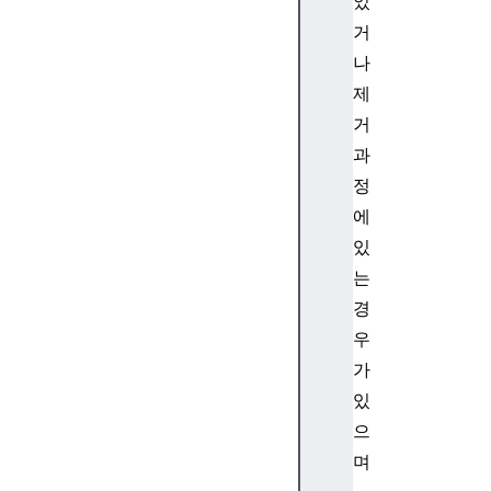
g
었
.
거
p
나
r
제
o
거
t
과
o
t
정
y
에
p
있
e
는
.
경
c
우
o
d
가
e
있
P
으
o
며
i