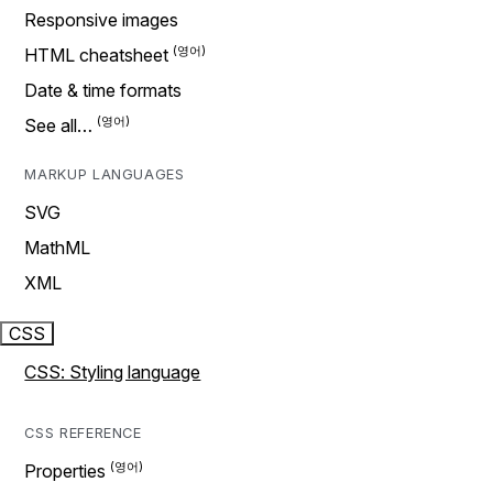
Responsive images
HTML cheatsheet
Date & time formats
See all…
MARKUP LANGUAGES
SVG
MathML
XML
CSS
CSS: Styling language
CSS REFERENCE
Properties