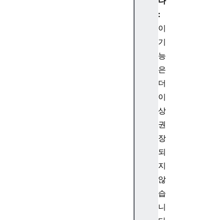
i
다
n
:
g
이
.
기
p
능
r
은
o
t
더
o
이
t
상
y
권
p
장
e
되
.
c
지
h
않
a
습
r
니
A