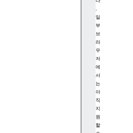
다
t
.
(
)
일
S
부
t
브
r
라
i
우
n
저
g
.
에
p
서
r
는
o
아
t
직
o
지
t
y
원
p
할
e