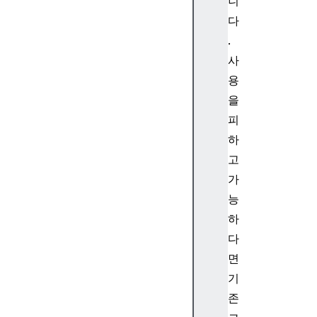
니
y
다
p
.
e
사
.
c
용
o
을
n
피
c
하
a
고
t
가
(
)
능
S
하
t
다
r
면
i
기
n
존
g