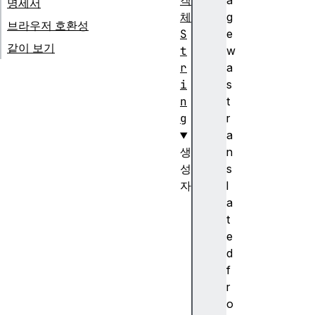
객
a
명세서
체
g
브라우저 호환성
S
e
같이 보기
t
w
r
a
i
s
n
t
g
r
a
생
n
성
s
자
l
S
a
t
t
r
e
i
d
n
f
g
r
(
o