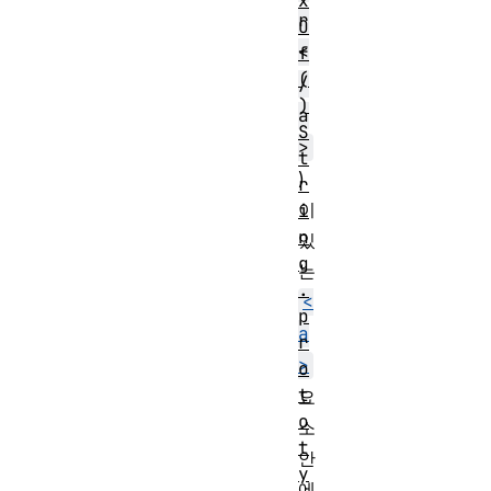
x
r
O
<
f
(
/
)
a
S
>
t
)
r
이
i
n
있
g
는
.
<
p
a
r
>
o
t
요
o
소
t
안
y
에