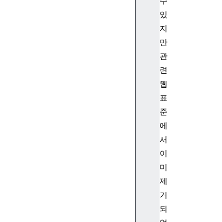
수
.
있
c
지
h
만
a
r
관
C
련
o
웹
d
표
e
준
A
에
t
(
서
)
이
S
미
t
제
r
거
i
되
n