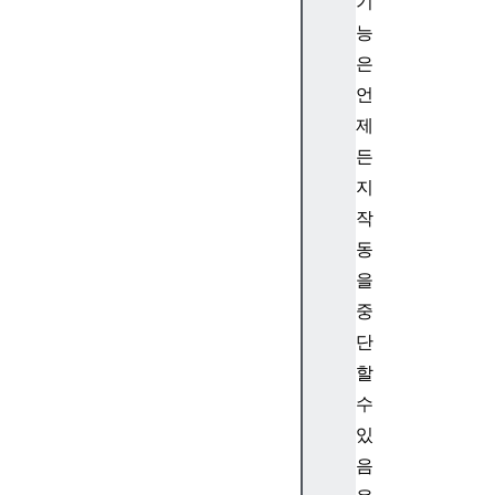
기
ro
능
to
은
ty
언
pe
.f
제
on
든
tc
지
ol
작
or
동
()
을
St
중
ri
단
ng
할
.p
수
ro
있
to
음
ty