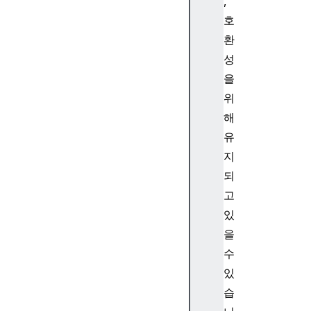
,
n
호
t
A
환
t
성
(
을
)
위
S
해
t
유
r
i
지
n
되
g
고
.
있
p
을
r
수
o
t
있
o
습
t