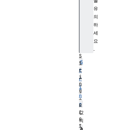
pe
을
.f
유
on
의
ts
하
iz
세
e(
요
)
.
S
S
t
r
t
i
r
n
i
g
n
.
g
p
r
값
o
의
t
a