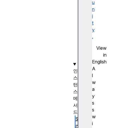
i
u
n
n
g
i
.
t
r
y
a
.
w
View
(
in
)
English
A
인
l
스
w
턴
a
스
y
메
s
서
s
드
w
St
i
ri