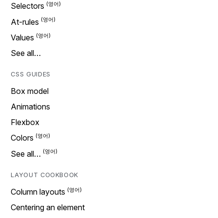
Selectors
At-rules
Values
See all…
CSS GUIDES
Box model
Animations
Flexbox
Colors
See all…
LAYOUT COOKBOOK
Column layouts
Centering an element