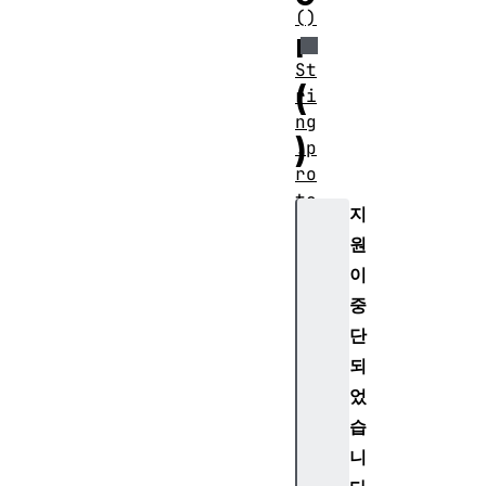
()
r
St
(
ri
ng
)
.p
ro
to
지
ty
원
pe
이
.b
ol
중
d(
단
)
되
었
S
습
t
니
r