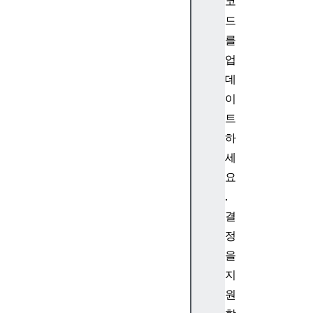
.
코
p
드
r
를
o
업
t
데
o
이
t
y
트
p
하
e
세
.
요
e
.
n
결
d
s
정
W
을
i
지
t
원
h