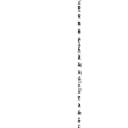
o
n
t
c
y
p
h
e
o
.
r
i
(
n
)
c
l
메
u
서
d
드
e
는
s
n
(
a
)
S
m
t
e
r