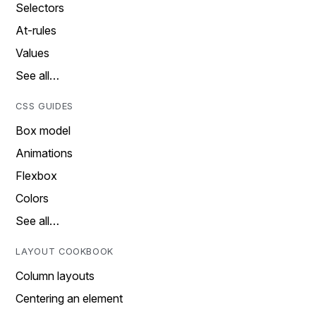
Selectors
At-rules
Values
See all…
CSS GUIDES
Box model
Animations
Flexbox
Colors
See all…
LAYOUT COOKBOOK
Column layouts
Centering an element