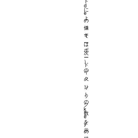
ト
d
に
e
よ
の
っ
値
キ
て
ー
は
ボ
次
ー
）
ド
の
イ
ク
ベ
ン
リ
ト
ッ
の
ク
k
数
e
を
y
示
の