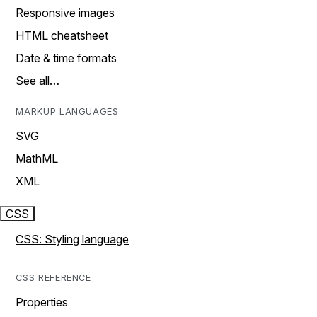
Responsive images
HTML cheatsheet
Date & time formats
See all…
MARKUP LANGUAGES
SVG
MathML
XML
CSS
CSS: Styling language
CSS REFERENCE
Properties