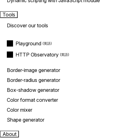
Dynamic scripting with JavaScript module
Tools
Discover our tools
Playground
HTTP Observatory
Border-image generator
Border-radius generator
Box-shadow generator
Color format converter
Color mixer
Shape generator
About