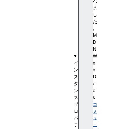
I
れ
E
ま
v
し
e
た
n
。
t
M
(
D
)
N
W
イ
e
ン
b
ス
D
タ
o
ン
c
ス
s
プ
コ
ロ
ミ
パ
ュ
テ
ニ