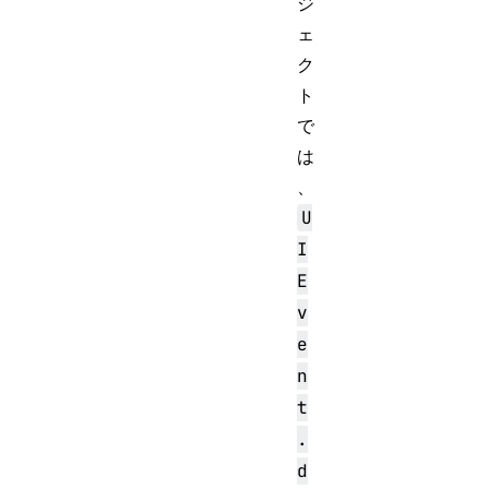
ジ
ェ
ク
ト
で
は
、
U
I
E
v
e
n
t
.
d