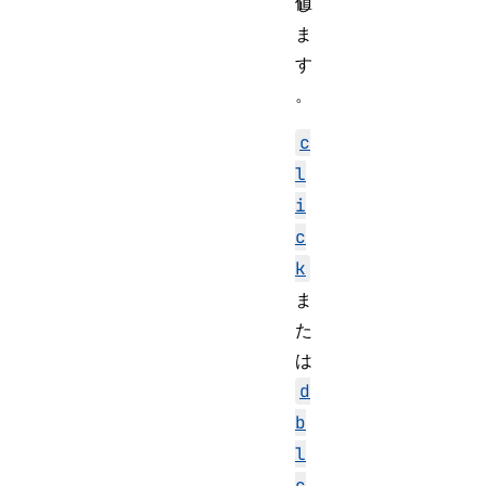
値
し
ま
す
。
c
l
i
c
k
ま
た
は
d
b
l
c