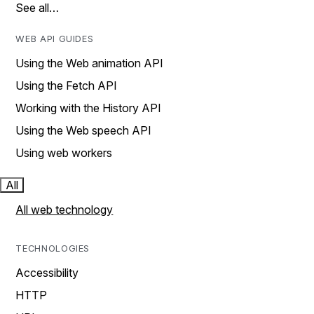
See all…
WEB API GUIDES
Using the Web animation API
Using the Fetch API
Working with the History API
Using the Web speech API
Using web workers
All
All web technology
TECHNOLOGIES
Accessibility
HTTP