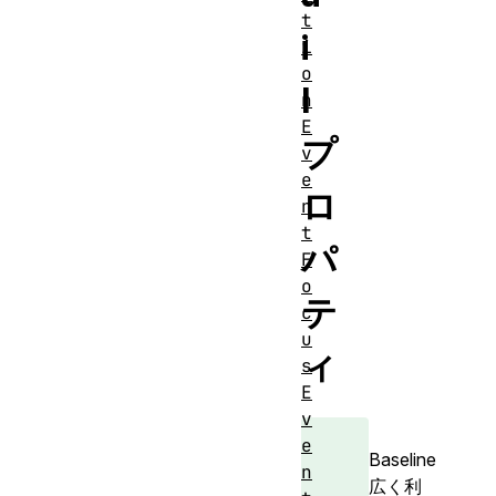
t
i
i
o
l
n
E
プ
v
e
ロ
n
t
パ
F
o
テ
c
u
ィ
s
E
v
e
Baseline
n
広く利