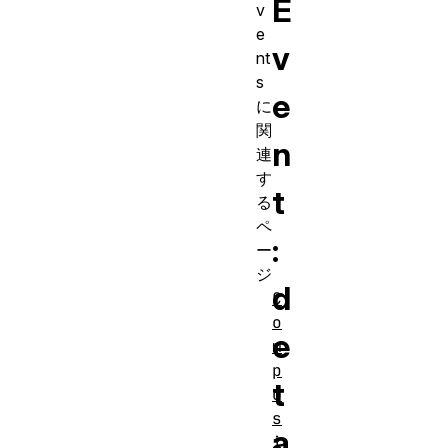
E
v
e
v
nt
s
e
に
関
n
連
す
t
る
ペ
:
ー
ジ
d
C
o
e
m
p
t
o
s
a
i