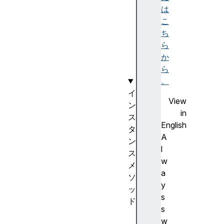
e
は
w
こ
wh
ち
ic
ら
h
か
ら
。
イ
View
ン
in
ス
English
タ
A
ン
l
ス
w
メ
a
ソ
y
ッ
s
ド
s
in
w