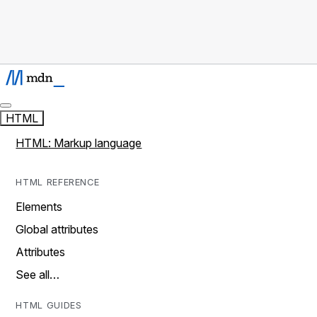
HTML
HTML: Markup language
HTML REFERENCE
Elements
Global attributes
Attributes
See all…
HTML GUIDES