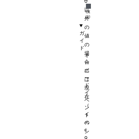
0
以
外
の
ガ
値
イ
の
ド
場
キ
合
ー
ボ
に
ー
は
ド
現
イ
在
ベ
（
ン
イ
ト
の
ベ
c
ン
o