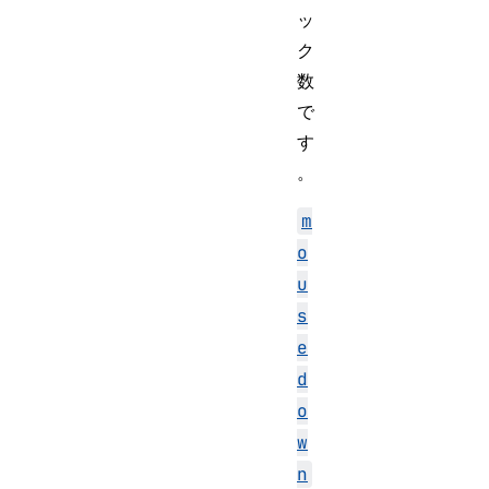
ッ
ク
数
で
す
。
m
o
u
s
e
d
o
w
n