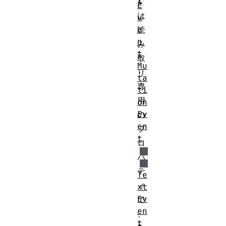
l
E
は
v
e
読
n
み
t
取
Mu
り
ta
専
ti
用
on
Ev
の
en
プ
t
ロ
パ
テ
Te
ィ
xt
Ev
で
en
、
t