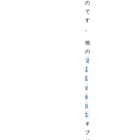
の
で
す
。
他
の
U
I
E
v
e
n
t
オ
ブ