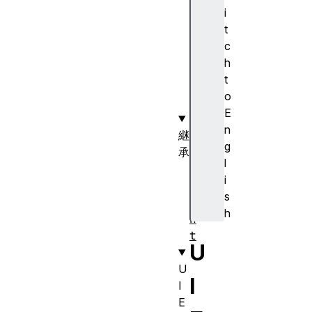
it
i
UI
t
Ev
c
en
h
t(
t
)
o
E
n
継
g
承
l
E
i
v
s
e
h
n
t
U
U
I
I
E