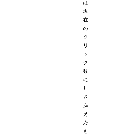
は
現
在
の
ク
リ
ッ
ク
数
に
1
を
加
え
た
も