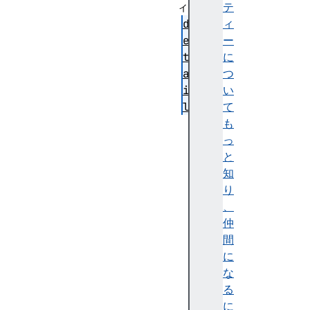
ィ
テ
d
ィ
e
ー
t
に
a
つ
i
い
l
て
so
も
ur
っ
ce
と
Ca
知
pa
り
bi
、
li
仲
ti
間
es
に
な
v
る
i
に