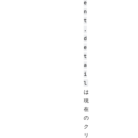
e
n
t
.
d
e
t
a
i
l
は
現
在
の
ク
リ