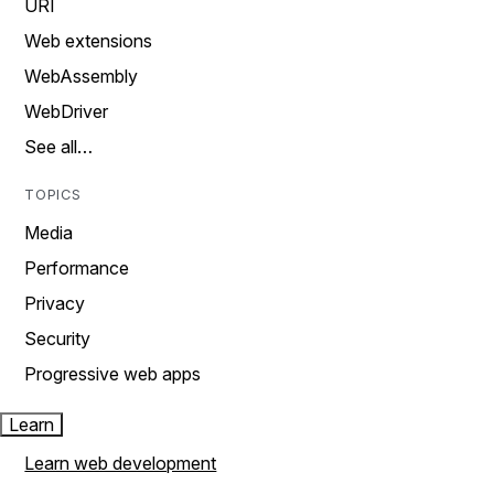
URI
Web extensions
WebAssembly
WebDriver
See all…
TOPICS
Media
Performance
Privacy
Security
Progressive web apps
Learn
Learn web development