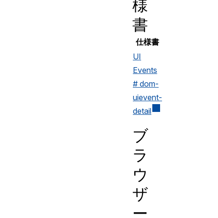
様
書
仕様書
UI
Events
# dom-
uievent-
detail
ブ
ラ
ウ
ザ
ー