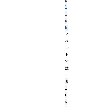
l
i
c
k
イ
ベ
ン
ト
で
は
、
U
I
E
v