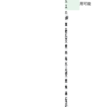
t
用可能
I
n
U
p
u
I
t
E
E
v
v
e
e
n
n
t
t
K
.
e
d
y
e
b
o
t
a
a
r
i
d