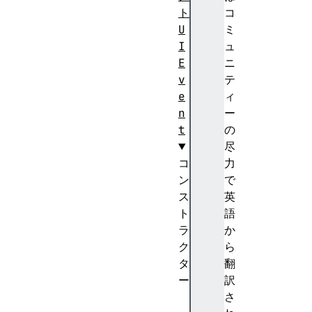
ト
コ
U
ミ
I
ュ
E
ニ
v
テ
e
ィ
n
ー
t
の
尽
コ
力
ン
で
ス
英
ト
語
ラ
か
ク
ら
タ
翻
ー
訳
U
さ