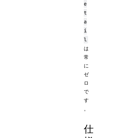
e
t
a
i
l
は
常
に
ゼ
ロ
で
す
。
仕