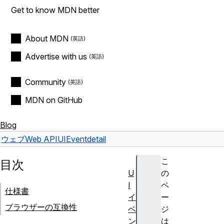
Get to know MDN better
About MDN
Advertise with us
Community
MDN on GitHub
Blog
ウェブ
Web API
UIEvent
detail
こ
目次
U
の
I
ペ
仕様書
イ
ー
ブラウザーの互換性
ベ
ジ
ン
は