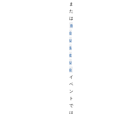
ま
た
は
m
o
u
s
e
u
p
イ
ベ
ン
ト
で
は