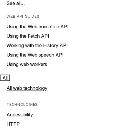
See all…
WEB API GUIDES
Using the Web animation API
Using the Fetch API
Working with the History API
Using the Web speech API
Using web workers
All
All web technology
TECHNOLOGIES
Accessibility
HTTP