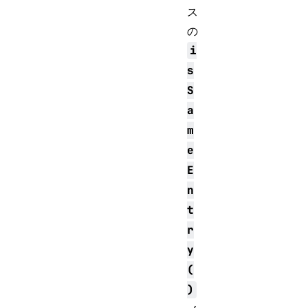
ス
の
i
s
S
a
m
e
E
n
t
r
y
(
)