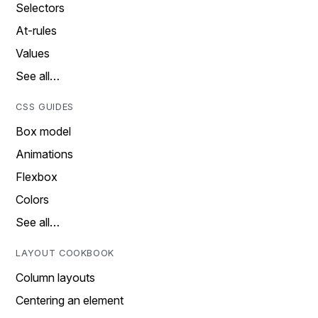
Selectors
At-rules
Values
See all…
CSS GUIDES
Box model
Animations
Flexbox
Colors
See all…
LAYOUT COOKBOOK
Column layouts
Centering an element