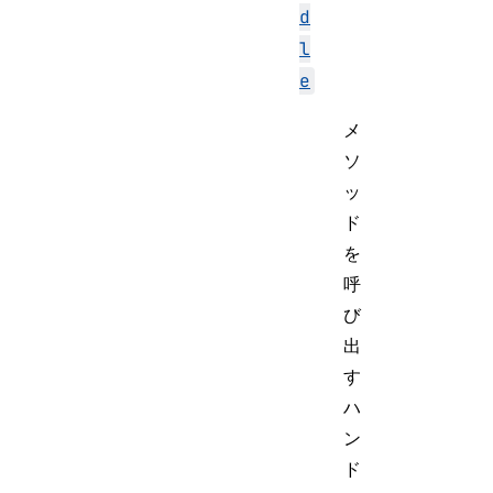
d
l
e
メ
ソ
ッ
ド
を
呼
び
出
す
ハ
ン
ド