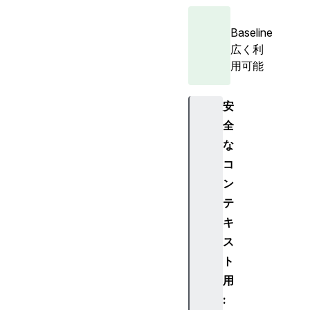
Baseline
広く利
用可能
安
全
な
コ
ン
テ
キ
ス
ト
用
: