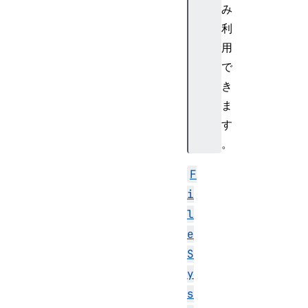
み
利
用
で
き
ま
す
。
F
i
l
e
S
y
s