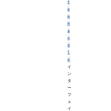
t
e
m
H
a
n
d
l
e
イ
ン
タ
ー
フ
ェ
イ