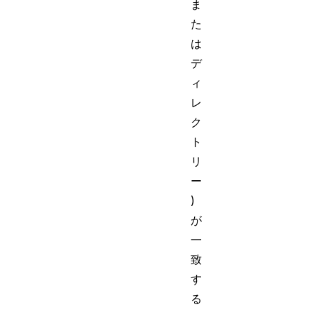
ま
た
は
デ
ィ
レ
ク
ト
リ
ー
)
が
一
致
す
る