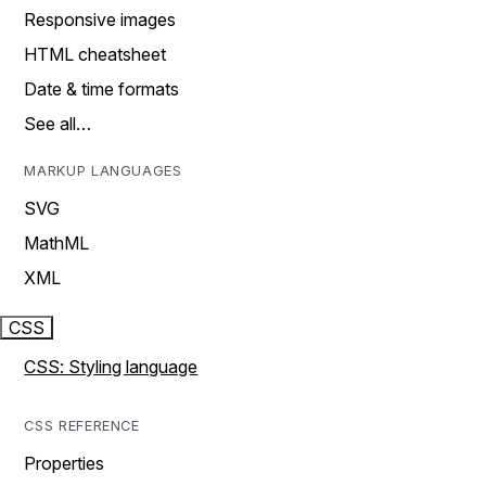
Responsive images
HTML cheatsheet
Date & time formats
See all…
MARKUP LANGUAGES
SVG
MathML
XML
CSS
CSS: Styling language
CSS REFERENCE
Properties