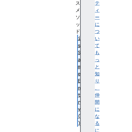
ス
テ
メ
ィ
ソ
ー
ッ
に
ド
つ
i
い
s
て
S
も
a
っ
m
と
e
知
E
り
n
、
t
仲
r
間
y
に
(
な
)
る
qu
に