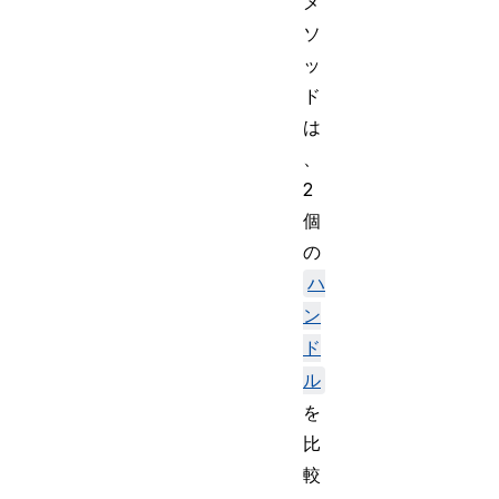
メ
ソ
ッ
ド
は
、
2
個
の
ハ
ン
ド
ル
を
比
較