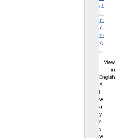
er
は
yP
こ
er
ち
mi
ら
ss
か
io
ら
n(
。
)
View
in
re
English
mo
A
ve
l
()
w
a
y
re
s
qu
s
es
w