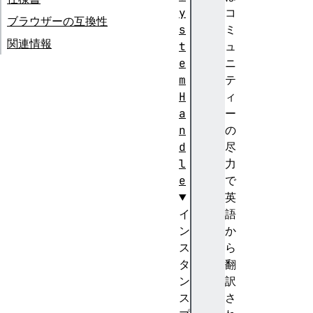
y
コ
ブラウザーの互換性
s
ミ
関連情報
t
ュ
e
ニ
m
テ
H
ィ
a
ー
n
の
d
尽
l
力
e
で
英
イ
語
ン
か
ス
ら
タ
翻
ン
訳
ス
さ