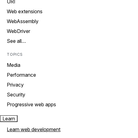
URI
Web extensions
WebAssembly
WebDriver
See all…
TOPICS
Media
Performance
Privacy
Security
Progressive web apps
Learn
Learn web development