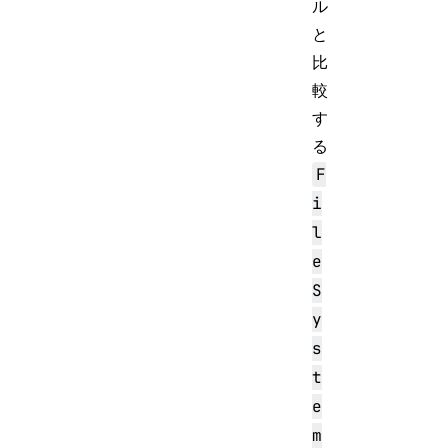
ル
と
比
較
す
る
F
i
l
e
S
y
s
t
e
m