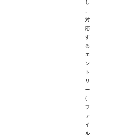
し
、
対
応
す
る
エ
ン
ト
リ
ー
(
フ
ァ
イ
ル