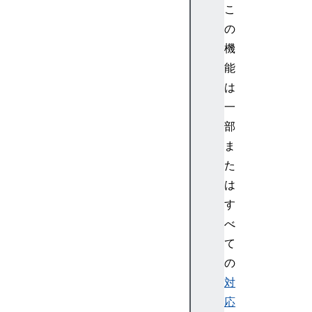
こ
の
機
能
は
一
部
ま
た
は
す
べ
て
の
対
応