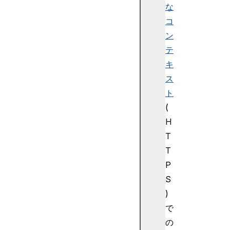
な
コ
ン
テ
キ
ス
ト
(
H
T
T
P
S
)
で
の