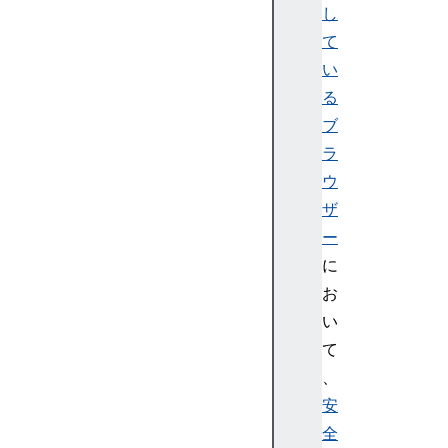
し
て
い
る
ブ
ラ
ウ
ザ
ー
に
お
い
て
、
安
全