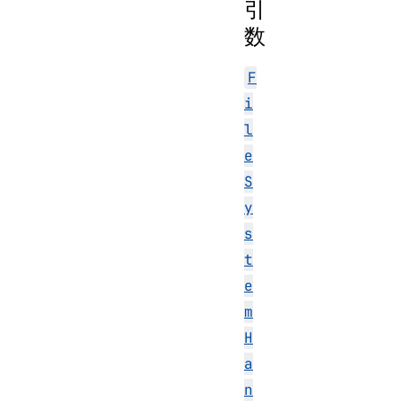
引
数
F
i
l
e
S
y
s
t
e
m
H
a
n