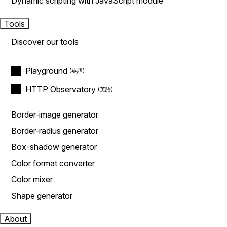
Dynamic scripting with JavaScript module
Tools
Discover our tools
Playground
HTTP Observatory
Border-image generator
Border-radius generator
Box-shadow generator
Color format converter
Color mixer
Shape generator
About