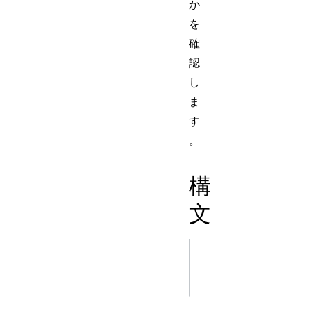
か
を
確
認
し
ま
す
。
構
文
js