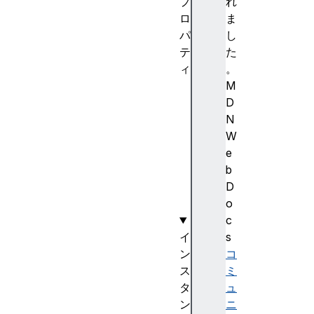
プ
れ
ロ
ま
パ
し
テ
た
ィ
。
k
M
i
D
n
N
d
W
n
e
a
b
m
D
e
o
c
イ
s
ン
コ
ス
ミ
タ
ュ
ン
ニ