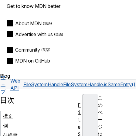
Get to know MDN better
About MDN
Advertise with us
Community
MDN on GitHub
Blog
ウ
Web
ェ
FileSystemHandle
FileSystemHandle.isSameEntry()
API
ブ
こ
目次
F
の
i
ペ
構文
l
ー
例
e
ジ
S
は
仕様書