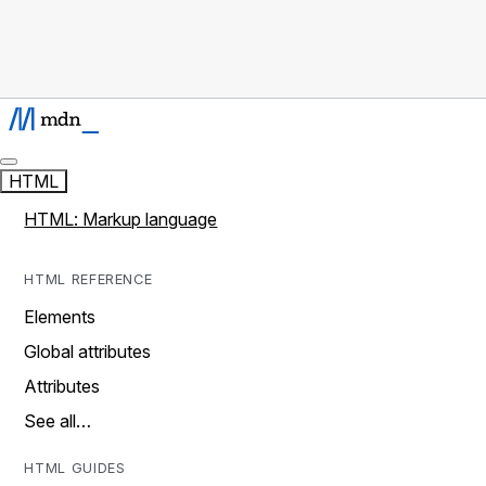
HTML
HTML: Markup language
HTML REFERENCE
Elements
Global attributes
Attributes
See all…
HTML GUIDES