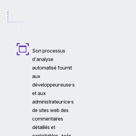
Son processus
d'analyse
automatisé fournit
aux
développeur·euse·s
et aux
administrateur·ice·s
de sites web des
commentaires
détaillés et
exploitables, axés