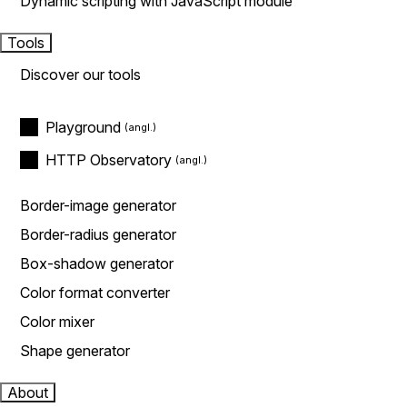
Dynamic scripting with JavaScript module
Tools
Discover our tools
Playground
HTTP Observatory
Border-image generator
Border-radius generator
Box-shadow generator
Color format converter
Color mixer
Shape generator
About