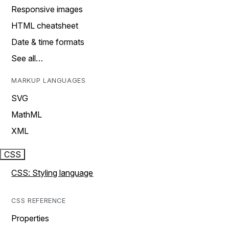
Responsive images
HTML cheatsheet
Date & time formats
See all…
MARKUP LANGUAGES
SVG
MathML
XML
CSS
CSS: Styling language
CSS REFERENCE
Properties