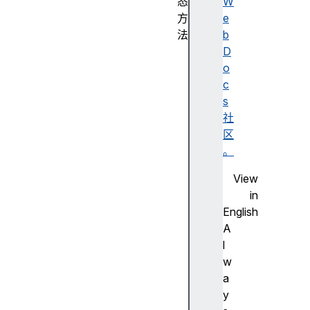
态
W
方
e
法
b
A
D
t
o
o
c
m
s
i
社
c
区
s
。
.
View
a
in
d
English
d
A
(
l
)
w
A
a
t
y
o