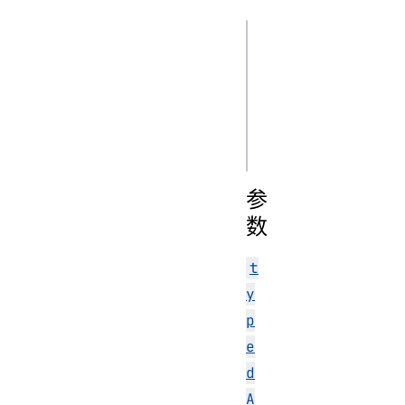
js
Atomics.wait(type
index, value)

Atomics.wait(type
参
数
t
y
p
e
d
A