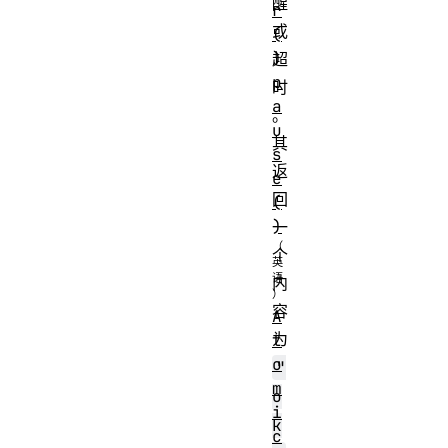
醒
r
或
(
)
超
p
时
a
。
u
其
s
返
e
回
(
)
一
个
内
容
A
为
t
o
"
m
o
i
k
c