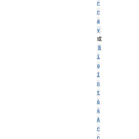
r
r
a
y
或
B
i
g
I
n
t
6
4
A
r
r