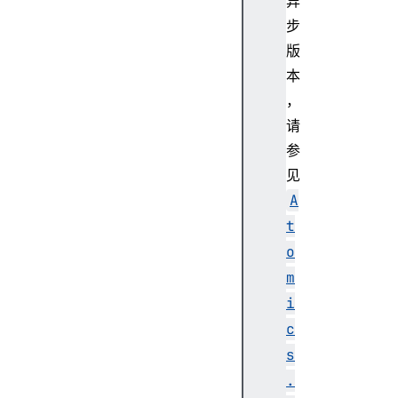
异
步
版
本
，
请
参
见
A
t
o
m
i
c
s
.