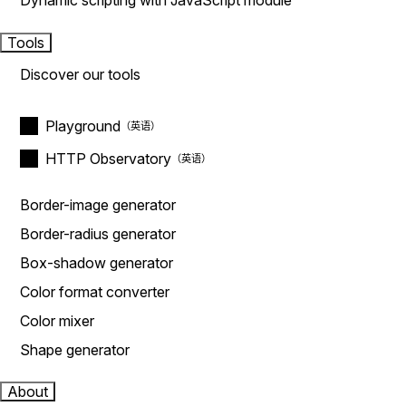
Dynamic scripting with JavaScript module
Tools
Discover our tools
Playground
HTTP Observatory
Border-image generator
Border-radius generator
Box-shadow generator
Color format converter
Color mixer
Shape generator
About