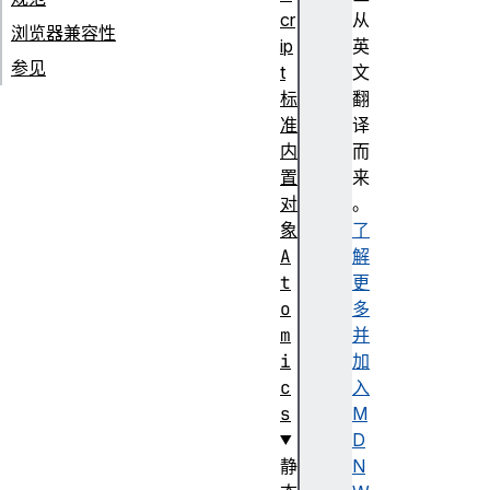
cr
从
浏览器兼容性
ip
英
参见
t
文
标
翻
准
译
内
而
置
来
对
。
象
了
A
解
t
更
o
多
m
并
i
加
c
入
s
M
D
静
N