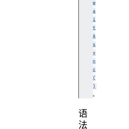
w
a
i
t
A
s
y
n
c
(
)
。
语
法