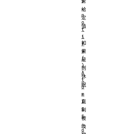
s
含
.
给
n
定
o
值
t
，
i
如
f
y
果
(
是
)
则
A
休
t
眠
o
，
m
i
直
c
到
s
被
.
唤
o