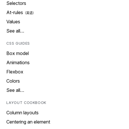
Selectors
At-rules
Values
See all…
CSS GUIDES
Box model
Animations
Flexbox
Colors
See all…
LAYOUT COOKBOOK
Column layouts
Centering an element