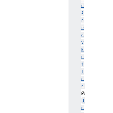
t
d
o
A
m
r
i
c
r
s
a
.
y
x
B
o
u
r
(
f
)
f
e
r
的
I
n