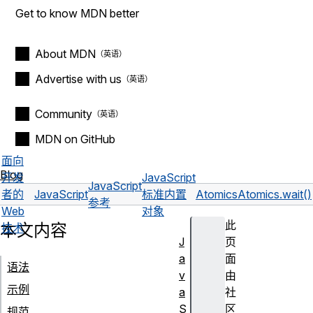
Get to know MDN better
About MDN
Advertise with us
Community
MDN on GitHub
面向
Blog
开发
JavaScript
JavaScript
者的
JavaScript
标准内置
Atomics
Atomics.wait()
参考
Web
对象
此
本文内容
技术
J
页
a
面
语法
v
由
示例
a
社
S
区
规范