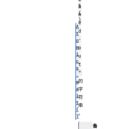
b
i
(
m
)
e
A
d
t
-
o
m
o
i
u
c
t
s
"
.
的
w
a
字
i
符
t
串
(
。
)
A
备