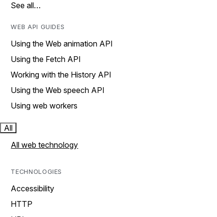
See all…
WEB API GUIDES
Using the Web animation API
Using the Fetch API
Working with the History API
Using the Web speech API
Using web workers
All
All web technology
TECHNOLOGIES
Accessibility
HTTP