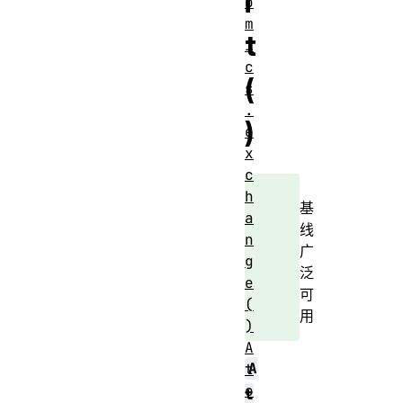
i
o
m
t
i
c
(
s
.
)
e
x
c
h
基
a
线
n
广
g
泛
e
可
(
用
)
A
A
t
o
t