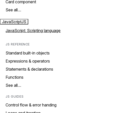
Card component
See all…
JavaScript
JS
JavaScript: Scripting language
JS REFERENCE
Standard built-in objects
Expressions & operators
Statements & declarations
Functions
See all…
JS GUIDES
Control flow & error handing