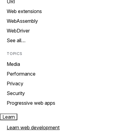
URI
Web extensions
WebAssembly
WebDriver
See all…
TOPICS
Media
Performance
Privacy
Security
Progressive web apps
Learn
Learn web development