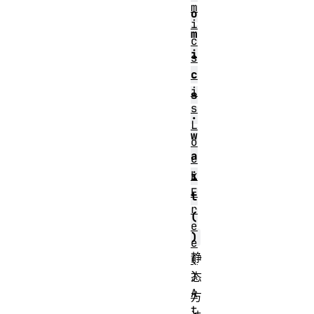
m
o
i
m
c
i
s
.
c
i
s
s
.
L
w
o
a
c
k
i
F
t
r
(
e
)
e
静
(
)
态
A
方
t