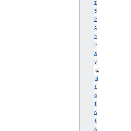
t
3
2
A
r
r
a
y
或
B
i
g
I
n
t
6