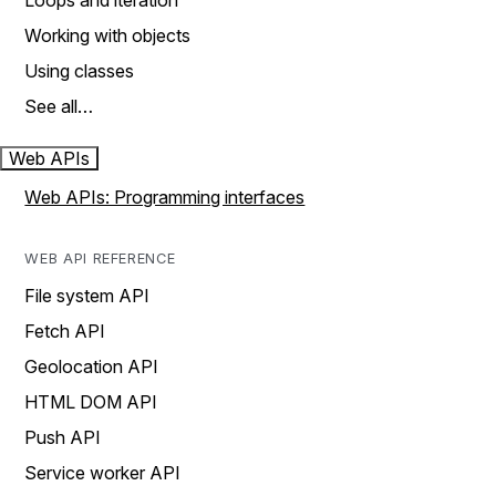
Loops and iteration
Working with objects
Using classes
See all…
Web APIs
Web APIs: Programming interfaces
WEB API REFERENCE
File system API
Fetch API
Geolocation API
HTML DOM API
Push API
Service worker API