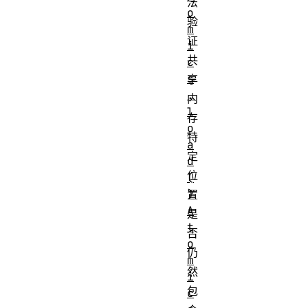
法
o
验
m
证
i
共
c
s
享
.
内
l
存
o
特
a
定
d
位
(
)
置
A
是
t
否
o
仍
m
然
i
包
c