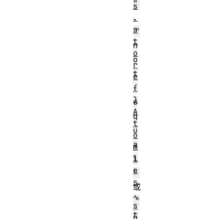
"
s
、
.
s
"
t
n
o
o
r
t
e
-
(
)
e
A
q
t
u
o
a
m
i
l
c
"
s
或
.
"
s
t
u