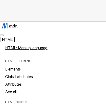
HTML
HTML: Markup language
HTML REFERENCE
Elements
Global attributes
Attributes
See all…
HTML GUIDES