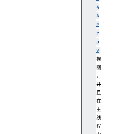
4
A
r
r
a
y
视
图
，
并
且
在
主
线
程