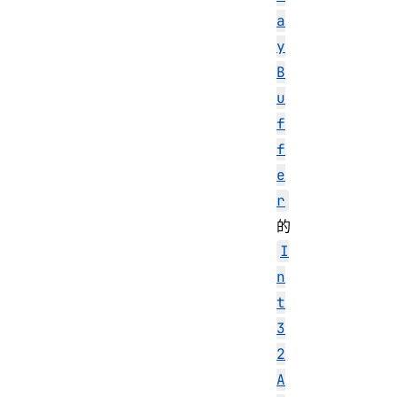
a
y
B
u
f
f
e
r
的
I
n
t
3
2
A