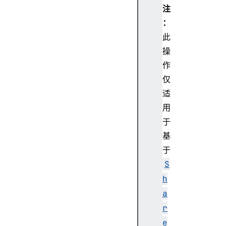
t
注
o
：
m
此
i
c
操
s
作
.
仅
w
适
a
用
i
于
t
A
基
s
于
y
S
n
h
c
a
(
)
r
A
e