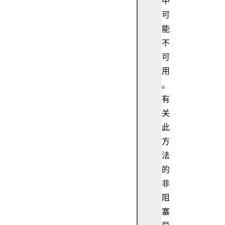
中
可
能
不
可
用
。
有
关
此
方
法
的
非
阻
塞