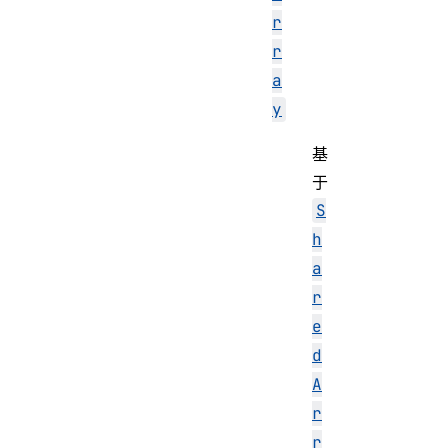
r
r
a
y
基
于
S
h
a
r
e
d
A
r
r