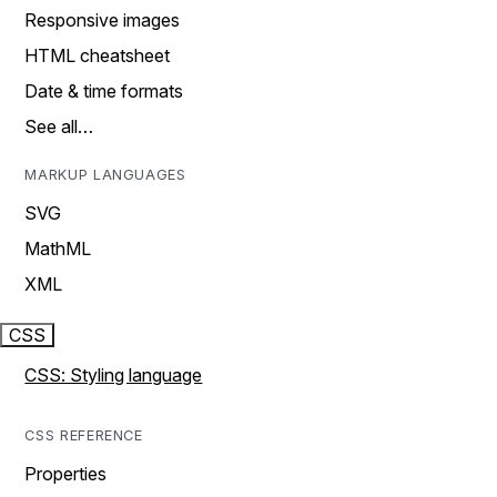
Responsive images
HTML cheatsheet
Date & time formats
See all…
MARKUP LANGUAGES
SVG
MathML
XML
CSS
CSS: Styling language
CSS REFERENCE
Properties