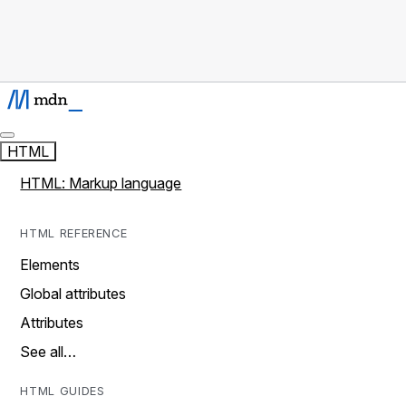
HTML
HTML: Markup language
HTML REFERENCE
Elements
Global attributes
Attributes
See all…
HTML GUIDES