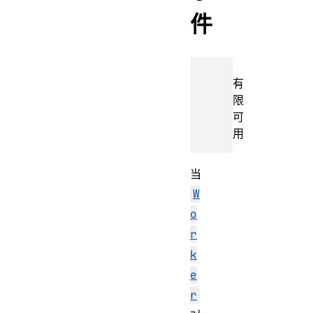
件
有
限
可
用
当
W
o
r
k
e
r