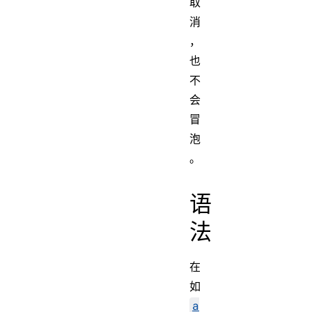
取
消
，
也
不
会
冒
泡
。
语
法
在
如
a