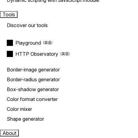
Dynamic scripting with JavaScript module
Tools
Discover our tools
Playground
HTTP Observatory
Border-image generator
Border-radius generator
Box-shadow generator
Color format converter
Color mixer
Shape generator
About