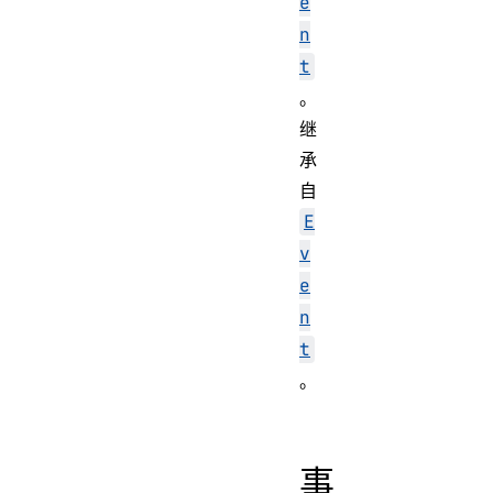
e
n
t
。
继
承
自
E
v
e
n
t
。
Event
MessageEv
事