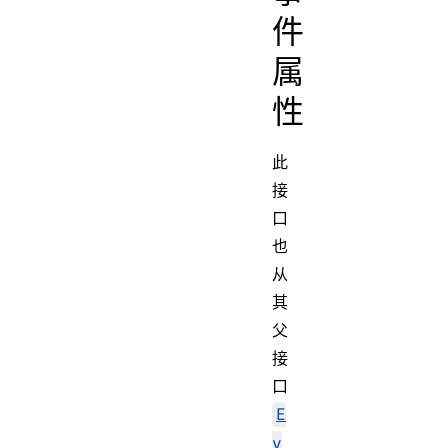
件
属
性
此
接
口
也
从
其
父
接
口
E
v