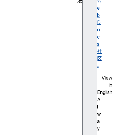
法
W
p
e
o
b
s
D
t
o
M
c
e
s
s
社
s
区
a
。
g
View
e
in
(
English
)
A
t
l
e
w
r
a
m
y
i