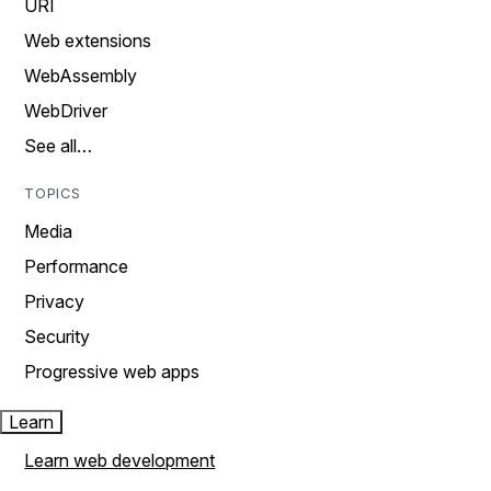
URI
Web extensions
WebAssembly
WebDriver
See all…
TOPICS
Media
Performance
Privacy
Security
Progressive web apps
Learn
Learn web development