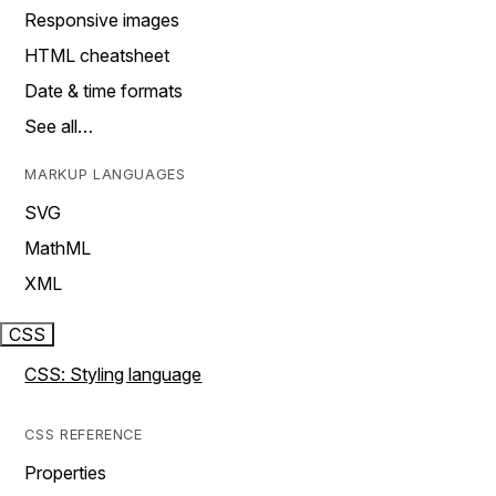
Responsive images
HTML cheatsheet
Date & time formats
See all…
MARKUP LANGUAGES
SVG
MathML
XML
CSS
CSS: Styling language
CSS REFERENCE
Properties