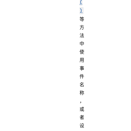
(
)
等
方
法
中
使
用
事
件
名
称
，
或
者
设