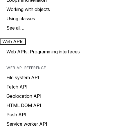
Loops and iteration
Working with objects
Using classes
See all…
Web APIs
Web APIs: Programming interfaces
WEB API REFERENCE
File system API
Fetch API
Geolocation API
HTML DOM API
Push API
Service worker API