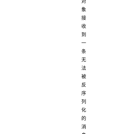
对
象
接
收
到
一
条
无
法
被
反
序
列
化
的
消