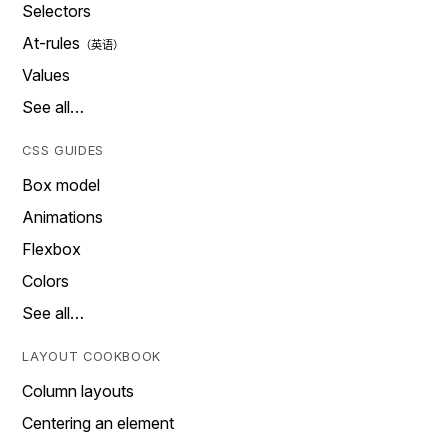
Selectors
At-rules
Values
See all…
CSS GUIDES
Box model
Animations
Flexbox
Colors
See all…
LAYOUT COOKBOOK
Column layouts
Centering an element