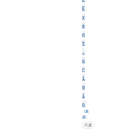
E
v
e
n
t
.
o
r
i
g
i
n
只读