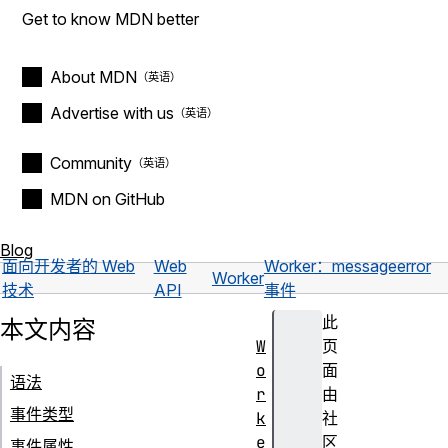
Get to know MDN better
About MDN
Advertise with us
Community
MDN on GitHub
Blog
面向开发者的 Web
Web
Worker：messageerror
Worker
技术
API
事件
此
本文内容
W
页
o
面
语法
r
由
事件类型
k
社
e
区
事件属性