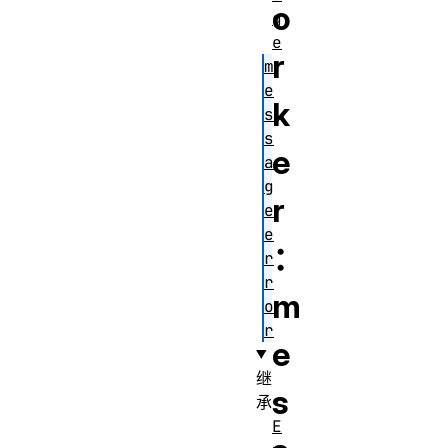
o
g
e
r
m
e
k
s
s
e
a
g
r
e
e
：
r
r
m
o
r
e
继
s
承
E