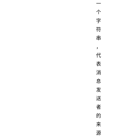
一
个
字
符
串
，
代
表
消
息
发
送
者
的
来
源