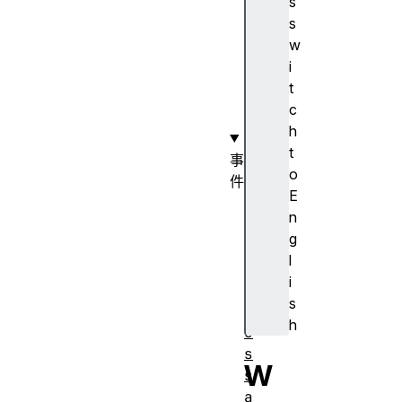
s
n
s
a
w
t
i
e
t
(
c
)
h
t
事
o
件
E
e
n
r
g
r
l
o
i
r
s
m
h
e
s
W
s
a