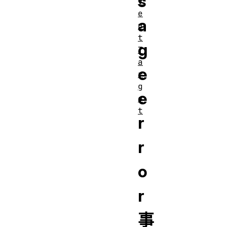
s
v
e
a
n
t
g
T
a
e
r
g
e
e
t
r
r
o
r
事