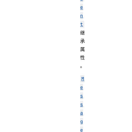
e
n
t
继
承
属
性
。
M
e
s
s
a
g
e