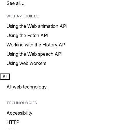
See all…
WEB API GUIDES
Using the Web animation API
Using the Fetch API
Working with the History API
Using the Web speech API
Using web workers
All
All web technology
TECHNOLOGIES
Accessibility
HTTP