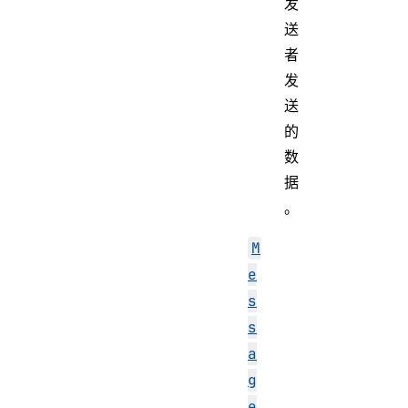
发
送
者
发
送
的
数
据
。
M
e
s
s
a
g
e