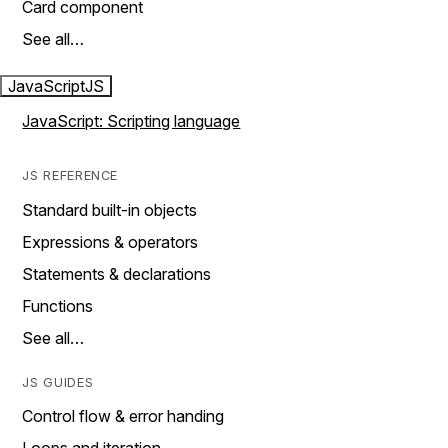
Card component
See all…
JavaScript
JS
JavaScript: Scripting language
JS REFERENCE
Standard built-in objects
Expressions & operators
Statements & declarations
Functions
See all…
JS GUIDES
Control flow & error handing