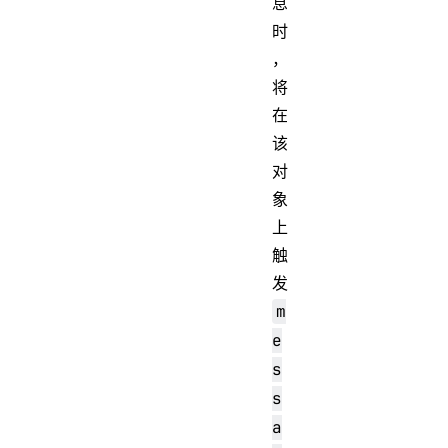
息
时
，
将
在
该
对
象
上
触
发
m
e
s
s
a