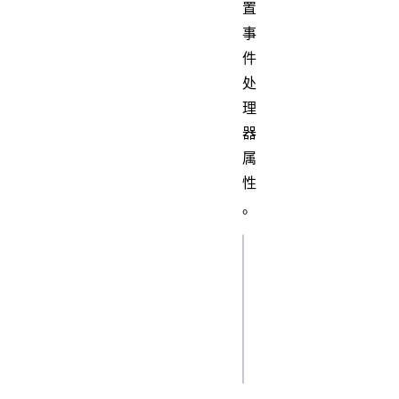
置
事
件
处
理
器
属
性
。
js
addEventListener(
(event) => {});
