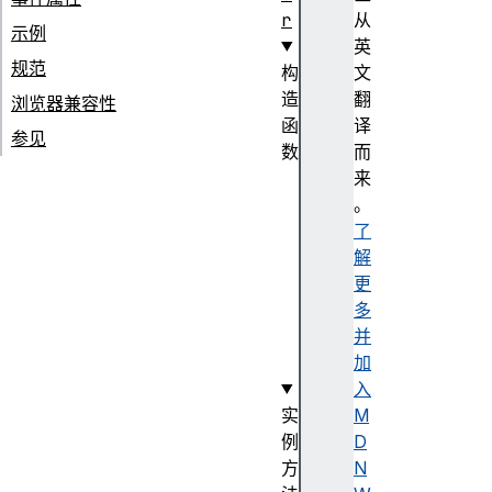
r
从
示例
英
规范
构
文
造
翻
浏览器兼容性
函
译
参见
数
而
W
来
o
。
r
了
k
解
e
更
r
多
(
并
)
加
入
实
M
例
D
方
N