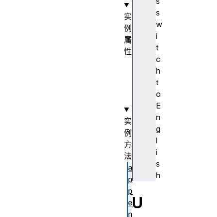
s
s
实
w
例
i
属
t
性
c
s
h
i
t
z
o
e
E
n
实
g
例
l
方
i
法
s
a
h
p
p
U
e
n