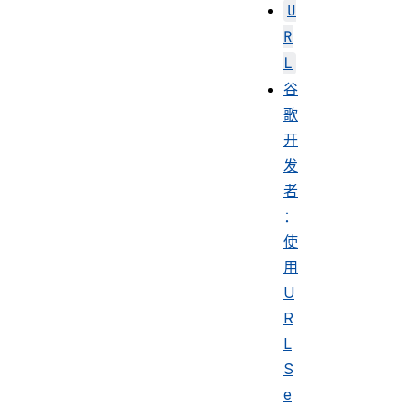
U
R
L
谷
歌
开
发
者
：
使
用
U
R
L
S
e