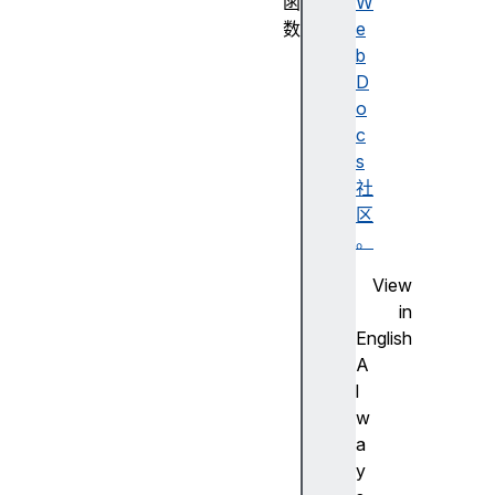
函
W
数
e
U
b
R
D
L
o
S
c
e
s
a
社
r
区
c
。
h
View
P
in
a
English
r
A
a
l
m
w
s
a
(
y
)