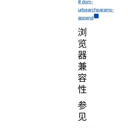
# dom-
urlsearchparams-
append
浏
览
器
兼
容
性
参
见