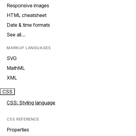
Responsive images
HTML cheatsheet
Date & time formats
See all…
MARKUP LANGUAGES
SVG
MathML
XML
CSS
CSS: Styling language
CSS REFERENCE
Properties