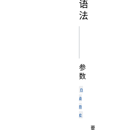
语
法
js
append(name, 
参
数
n
a
m
e
要