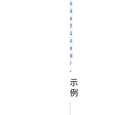
n
d
e
f
i
n
e
d
）
。
示
例
js