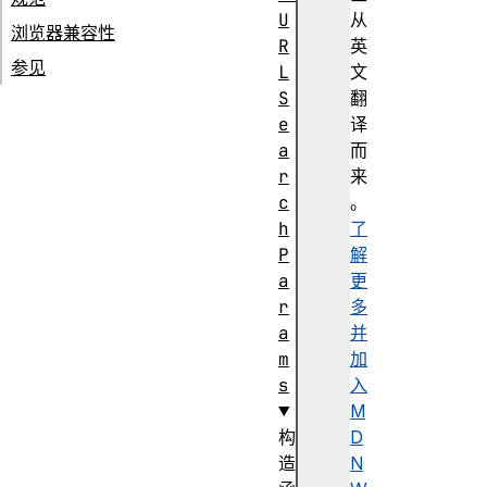
U
从
浏览器兼容性
R
英
参见
L
文
S
翻
e
译
a
而
r
来
c
。
h
了
P
解
a
更
r
多
a
并
m
加
s
入
M
构
D
造
N