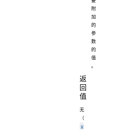
要
附
加
的
参
数
的
值
。
返
回
值
无
（
u