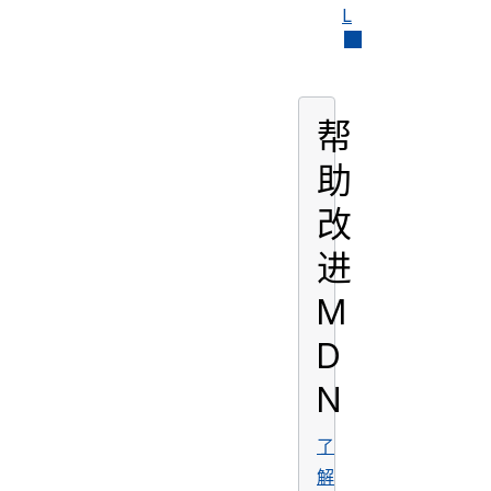
L
帮
助
改
进
M
D
N
了
解