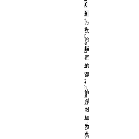
(
r
e
)
f
方
e
法
r
将
e
指
n
定
c
e
的
s
键
t
/
o
值
a
对
U
附
R
L
加
为
新