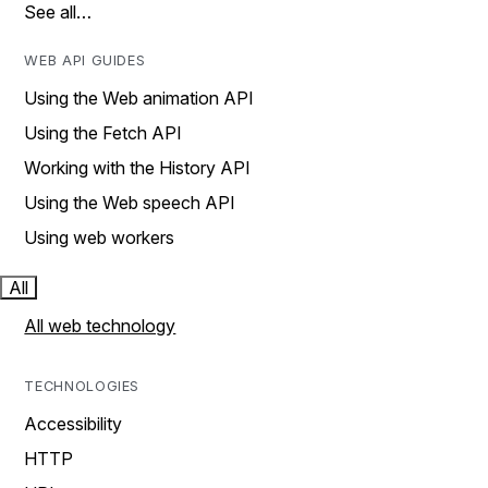
See all…
WEB API GUIDES
Using the Web animation API
Using the Fetch API
Working with the History API
Using the Web speech API
Using web workers
All
All web technology
TECHNOLOGIES
Accessibility
HTTP