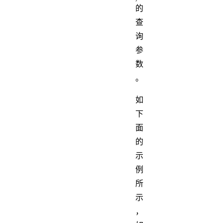
的
查
询
参
数
。
如
下
面
的
示
例
所
示
，