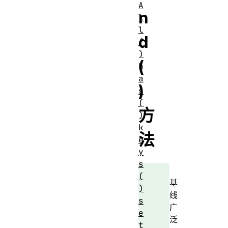
A
n
l
l
d
(
)
(
h
a
)
s
(
方
)
k
法
e
y
s
(
基
)
线
s
广
e
泛
t