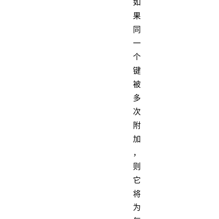
如
果
同
一
个
键
被
多
次
附
加
，
则
它
将
为