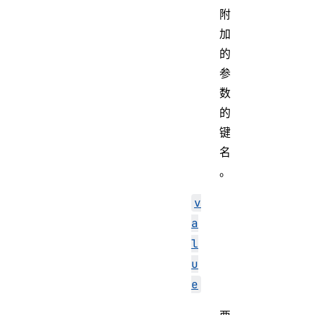
附
加
的
参
数
的
键
名
。
v
a
l
u
e