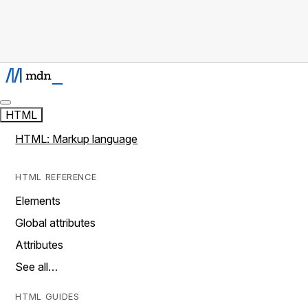
HTML
HTML: Markup language
HTML REFERENCE
Elements
Global attributes
Attributes
See all…
HTML GUIDES