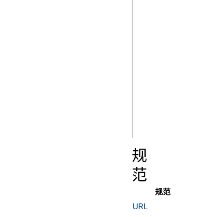
let url = new 
URL("https://exam
foo=1&bar=2");

let params = new 
URLSearchParams(u
// 添加第二个 foo 
params.append("fo
// 查询字符串变成：
规
范
规范
URL