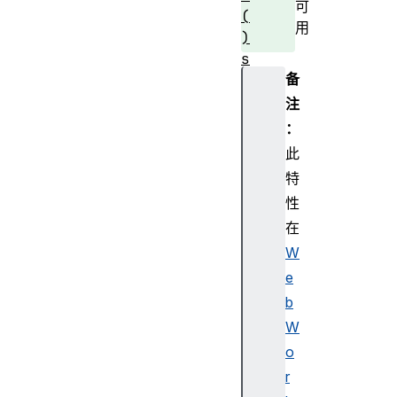
可
(
用
)
s
备
o
r
注
t
：
(
此
)
特
t
性
o
在
S
t
W
r
e
i
b
n
W
g
o
(
r
)