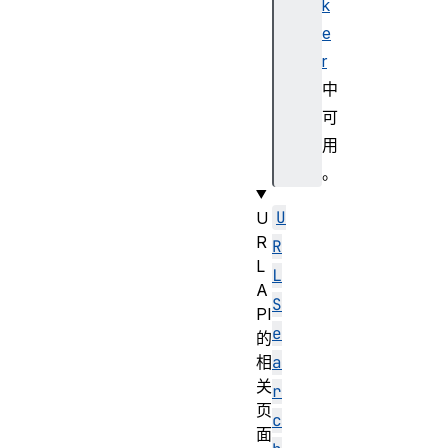
v
k
a
e
l
r
u
中
e
可
s
用
(
)
。
U
U
R
R
L
L
A
S
PI
e
的
相
a
关
r
页
c
面