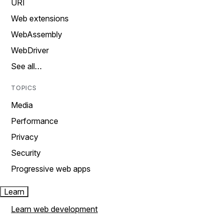
URI
Web extensions
WebAssembly
WebDriver
See all…
TOPICS
Media
Performance
Privacy
Security
Progressive web apps
Learn
Learn web development