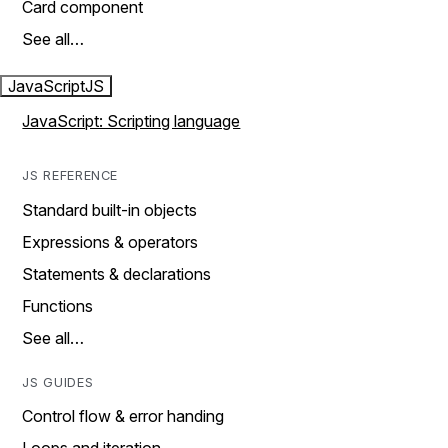
Card component
See all…
JavaScript
JS
JavaScript: Scripting language
JS REFERENCE
Standard built-in objects
Expressions & operators
Statements & declarations
Functions
See all…
JS GUIDES
Control flow & error handing