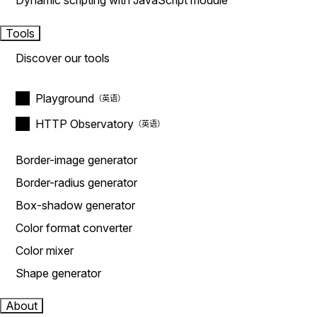
Dynamic scripting with JavaScript module
Tools
Discover our tools
Playground
HTTP Observatory
Border-image generator
Border-radius generator
Box-shadow generator
Color format converter
Color mixer
Shape generator
About