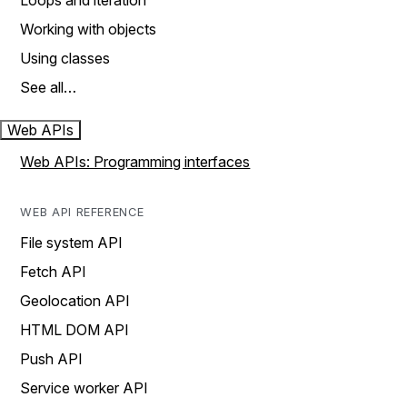
Loops and iteration
Working with objects
Using classes
See all…
Web APIs
Web APIs: Programming interfaces
WEB API REFERENCE
File system API
Fetch API
Geolocation API
HTML DOM API
Push API
Service worker API