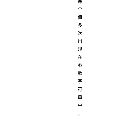
每
个
值
多
次
出
现
在
参
数
字
符
串
中
。