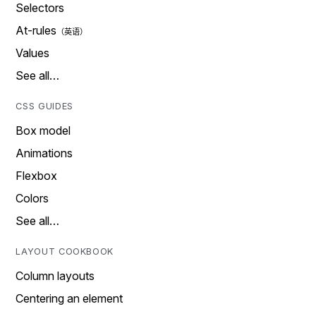
Selectors
At-rules
Values
See all…
CSS GUIDES
Box model
Animations
Flexbox
Colors
See all…
LAYOUT COOKBOOK
Column layouts
Centering an element