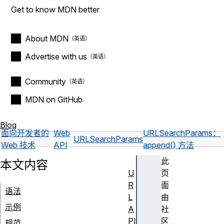
Get to know MDN better
About MDN
Advertise with us
Community
MDN on GitHub
Blog
面向开发者的
Web
URLSearchParams：
URLSearchParams
Web 技术
API
append() 方法
此
本文内容
U
页
R
面
语法
L
由
示例
A
社
PI
区
规范