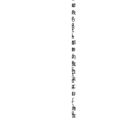
c
修
r
改
e
U
a
R
t
L
e
组
O
b
件
j
的
e
属
c
性
t
来
U
工
R
L
作
(
。
)
通
p
常