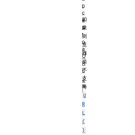
n
。
c
如
e
s
果
t
浏
o
览
a
器
U
尚
R
不
L
支
持
U
R
L
(
)