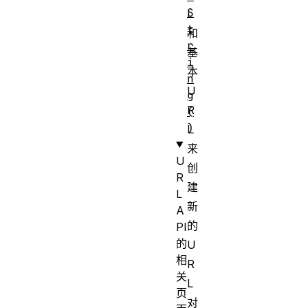
S
L
t
和
r
基
i
本
n
U
g
R
(
)
L
来
U
创
R
建
L
新
A
的
PI
的
U
相
R
关
L
页
对