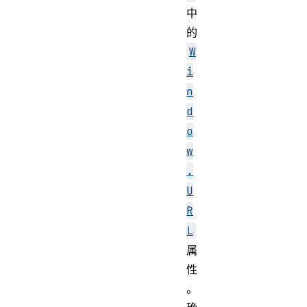
中
的
W
i
n
d
o
w
.
U
R
L
属
性
。