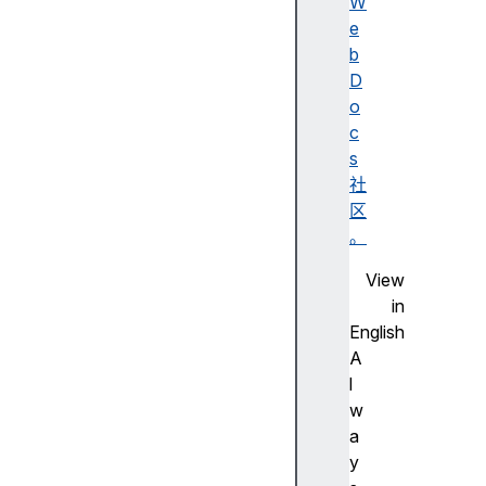
a
W
s
e
h
b
h
D
o
o
s
c
t
s
h
社
o
区
s
。
t
View
n
in
a
English
m
A
e
l
h
w
r
a
e
y
f