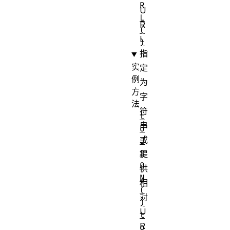
R
U
L
R
(
L
)
指
实
定
例
为
方
字
法
符
t
串
o
或
J
S
提
O
供
N
相
(
对
)
U
t
R
o