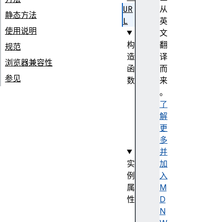
UR
从
静态方法
L
英
使用说明
文
构
翻
规范
造
译
浏览器兼容性
函
而
参见
数
来
U
。
R
了
L
解
(
更
)
多
并
实
加
例
入
属
M
性
D
h
N