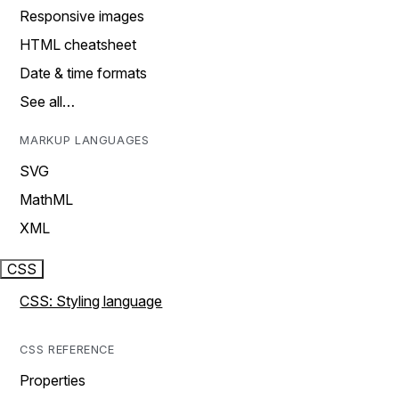
Responsive images
HTML cheatsheet
Date & time formats
See all…
MARKUP LANGUAGES
SVG
MathML
XML
CSS
CSS: Styling language
CSS REFERENCE
Properties