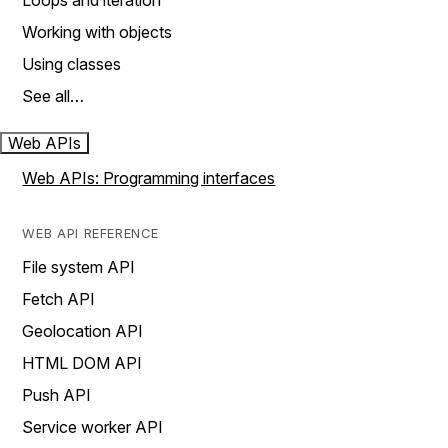
Loops and iteration
Working with objects
Using classes
See all…
Web APIs
Web APIs: Programming interfaces
WEB API REFERENCE
File system API
Fetch API
Geolocation API
HTML DOM API
Push API
Service worker API