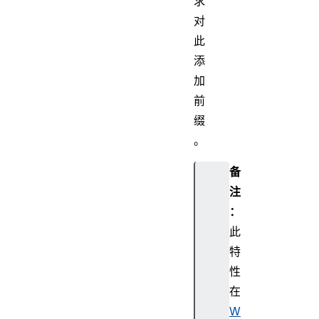
求
对
此
添
加
前
缀
。
备
注
：
此
特
性
在
W