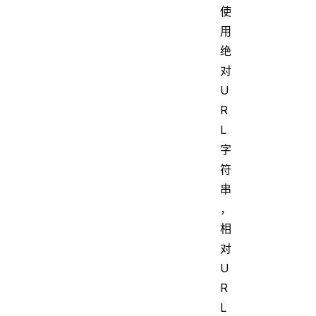
使
用
绝
对
U
R
L
字
符
串
，
相
对
U
R
L