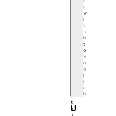
s
o
s
r
w
i
i
g
t
i
c
n
h
p
t
a
o
s
E
s
n
w
g
o
l
r
i
d
s
p
h
a
t
U
h
n