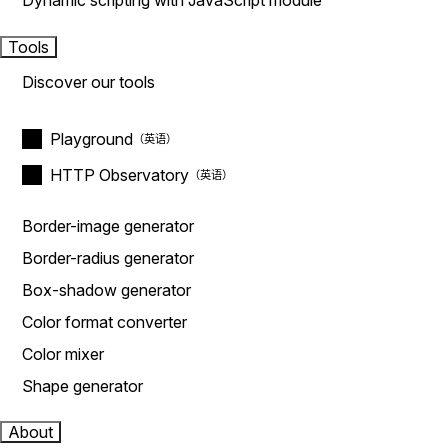
Dynamic scripting with JavaScript module
Tools
Discover our tools
Playground
HTTP Observatory
Border-image generator
Border-radius generator
Box-shadow generator
Color format converter
Color mixer
Shape generator
About