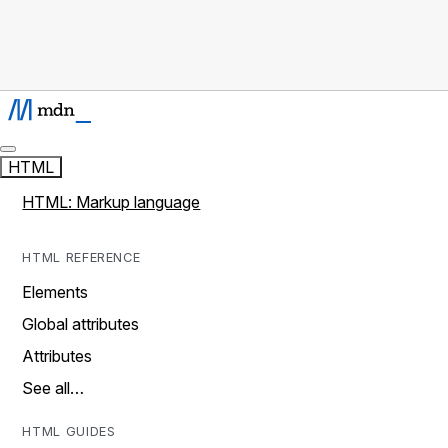
HTML
HTML: Markup language
HTML REFERENCE
Elements
Global attributes
Attributes
See all…
HTML GUIDES