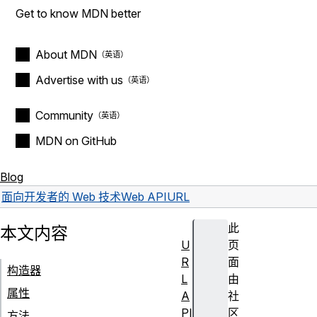
Get to know MDN better
About MDN
Advertise with us
Community
MDN on GitHub
Blog
面向开发者的 Web 技术
Web API
URL
此
本文内容
U
页
R
面
构造器
L
由
属性
A
社
PI
区
方法