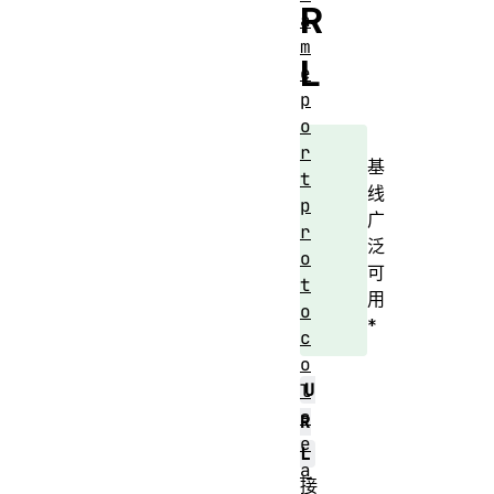
R
a
m
L
e
p
o
r
基
t
线
p
广
r
泛
o
可
t
用
o
*
c
o
U
l
s
R
e
L
a
接