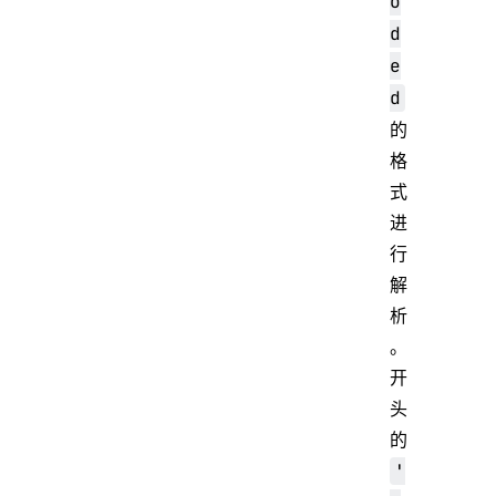
o
d
e
d
的
格
式
进
行
解
析
。
开
头
的
'