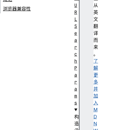
U
从
浏览器兼容性
R
英
L
文
S
翻
e
译
a
而
r
来
c
。
h
了
P
解
a
更
r
多
a
并
m
加
s
入
M
构
D
造
N