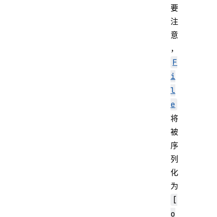
要
注
意
，
F
i
l
e
将
被
序
列
化
为
[
o