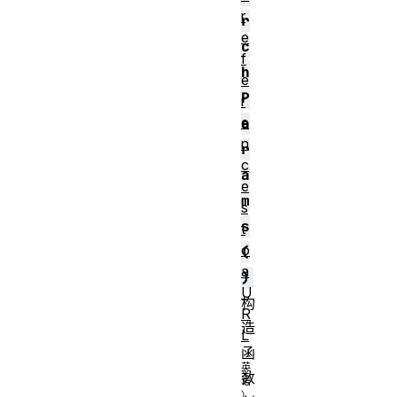
r
r
e
c
f
h
e
P
r
e
a
n
r
c
a
e
m
s
s
t
o
(
a
)
U
构
R
造
L
函
数