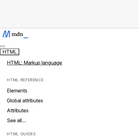
HTML
HTML: Markup language
HTML REFERENCE
Elements
Global attributes
Attributes
See all…
HTML GUIDES