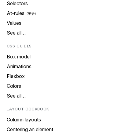
Selectors
At-rules
Values
See all…
CSS GUIDES
Box model
Animations
Flexbox
Colors
See all…
LAYOUT COOKBOOK
Column layouts
Centering an element