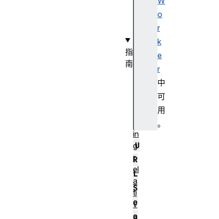
W
U
o
R
r
L
k
指
e
南
r
R
中
e
可
s
用
o
lv
。
in
U
g
r
R
el
L
a
S
ti
e
v
e
a