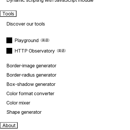
Dynamic scripting with JavaScript module
Tools
Discover our tools
Playground
HTTP Observatory
Border-image generator
Border-radius generator
Box-shadow generator
Color format converter
Color mixer
Shape generator
About