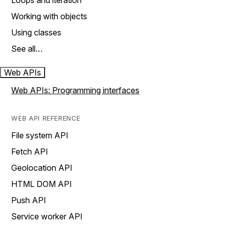
Loops and iteration
Working with objects
Using classes
See all…
Web APIs
Web APIs: Programming interfaces
WEB API REFERENCE
File system API
Fetch API
Geolocation API
HTML DOM API
Push API
Service worker API