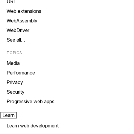
URI
Web extensions
WebAssembly
WebDriver
See all…
TOPICS
Media
Performance
Privacy
Security
Progressive web apps
Learn
Learn web development