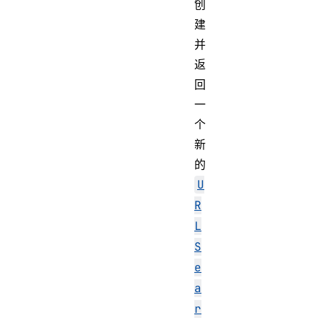
创
建
并
返
回
一
个
新
的
U
R
L
S
e
a
r