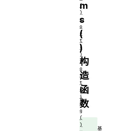
m
(
)
s
s
o
(
r
t
)
(
)
构
t
o
造
S
t
函
r
i
数
n
g
(
)
基