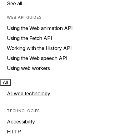
See all…
WEB API GUIDES
Using the Web animation API
Using the Fetch API
Working with the History API
Using the Web speech API
Using web workers
All
All web technology
TECHNOLOGIES
Accessibility
HTTP