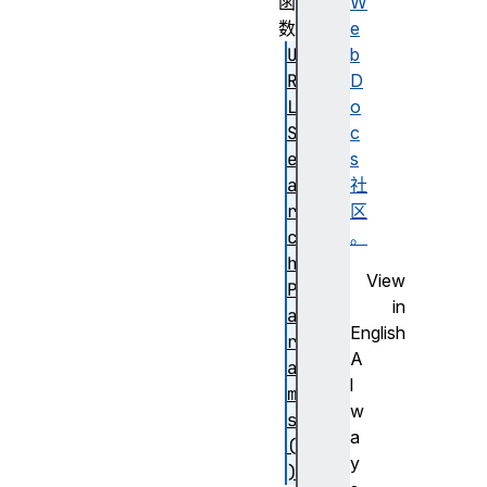
函
W
数
e
U
b
R
D
L
o
S
c
e
s
a
社
r
区
c
。
h
View
P
in
a
English
r
A
a
l
m
w
s
a
(
y
)