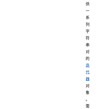
供
一
系
列
字
符
串
对
的
迭
代
器
对
象
。
需