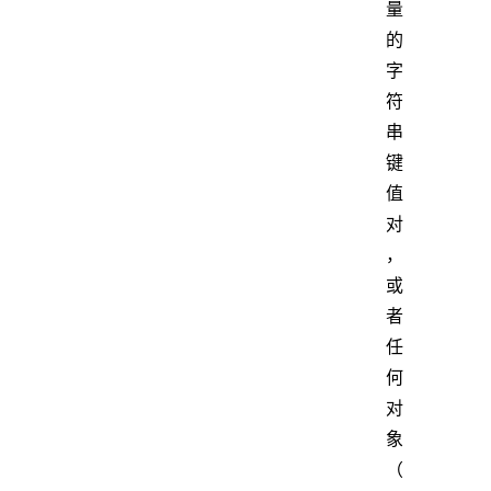
量
的
字
符
串
键
值
对
，
或
者
任
何
对
象
（