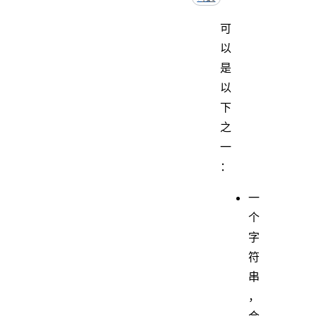
可
以
是
以
下
之
一
：
一
个
字
符
串
，
会