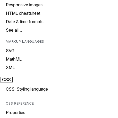
Responsive images
HTML cheatsheet
Date & time formats
See all…
MARKUP LANGUAGES
SVG
MathML
XML
CSS
CSS: Styling language
CSS REFERENCE
Properties