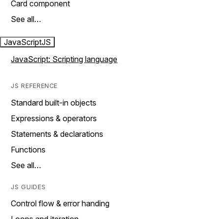
Card component
See all…
JavaScript
JS
JavaScript: Scripting language
JS REFERENCE
Standard built-in objects
Expressions & operators
Statements & declarations
Functions
See all…
JS GUIDES
Control flow & error handing