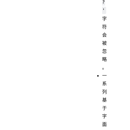
?
'
字
符
会
被
忽
略
。
一
系
列
基
于
字
面