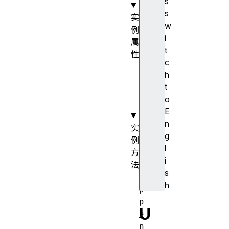
s
s
实
w
例
i
属
t
性
c
s
h
i
t
z
o
e
E
n
实
g
例
l
方
i
法
s
a
h
p
p
U
e
n