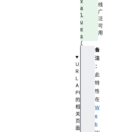
v
线
a
广
l
泛
u
可
e
用
s
(
备
)
注
U
：
R
此
L
特
A
性
PI
在
的
相
W
关
e
页
b
面