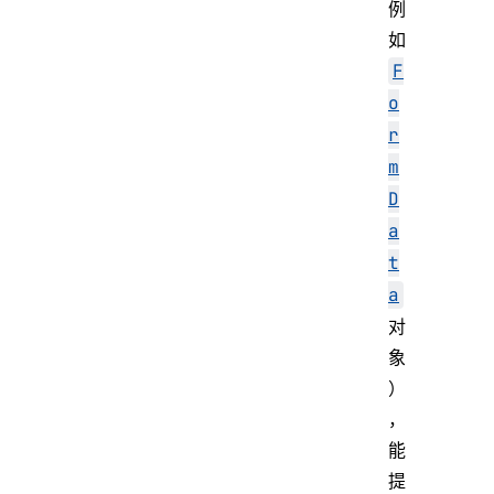
例
如
F
o
r
m
D
a
t
a
对
象
）
，
能
提