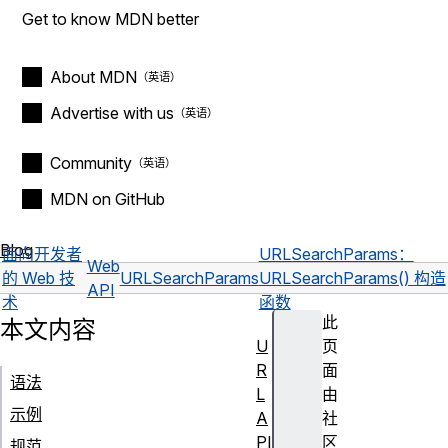
Get to know MDN better
About MDN
Advertise with us
Community
MDN on GitHub
Blog
面向开发者
URLSearchParams：
Web
的 Web 技
URLSearchParams
URLSearchParams() 构造
API
术
函数
此
本文内容
U
页
R
面
语法
L
由
示例
A
社
PI
区
规范