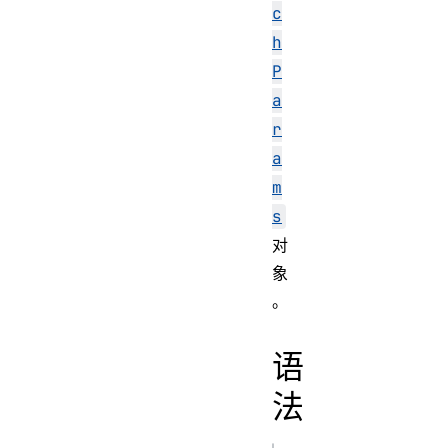
c
h
P
a
r
a
m
s
对
象
。
语
法