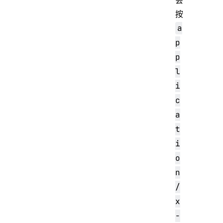
按
a
p
p
l
i
c
a
t
i
o
n
/
x
-