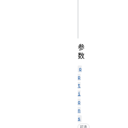
js
new URLSearchPara
new 
参
数
o
p
t
i
o
n
s
可选