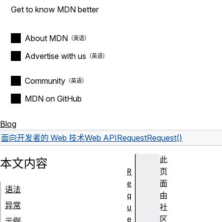
Get to know MDN better
About MDN
Advertise with us
Community
MDN on GitHub
Blog
面向开发者的 Web 技术
Web API
Request
Request()
此
本文内容
R
页
e
面
语法
q
由
异常
u
社
e
区
示例