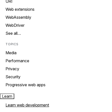
URI
Web extensions
WebAssembly
WebDriver
See all…
TOPICS
Media
Performance
Privacy
Security
Progressive web apps
Learn
Learn web development