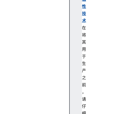
t
性
o
技
r
术
y
在
N
a
将
v
其
i
用
g
于
a
生
t
产
i
o
之
n
前
，
请
仔
is
Re
细