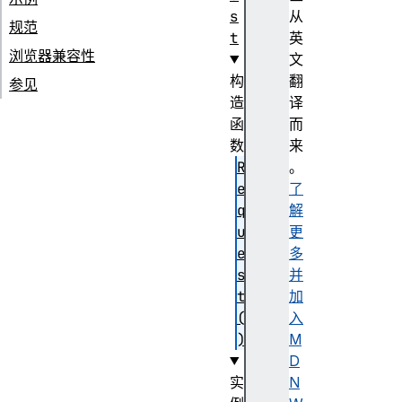
s
从
规范
t
英
浏览器兼容性
文
构
翻
参见
造
译
函
而
数
来
R
。
e
了
q
解
u
更
e
多
s
并
t
加
(
入
)
M
D
实
N