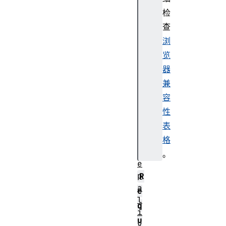
lo
检
ad
查
Na
浏
vi
览
ga
器
ti
on
兼
容
性
表
k
格
e
。
e
p
R
a
e
l
q
i
u
v