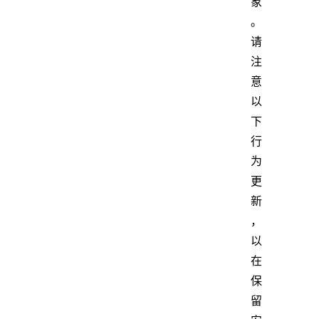
象
。
请
注
意
以
下
行
为
更
新
，
以
在
保
留