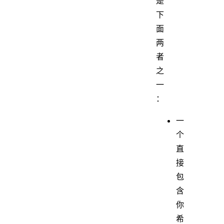
是
下
面
两
者
之
一
：
一
个
直
接
包
含
你
希