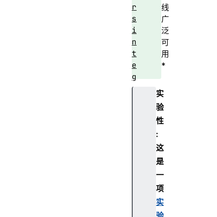
r
线
s
广
i
泛
n
可
t
用
e
*
g
r
实
i
验
t
性
y
:
这
是
i
一
s
项
H
i
实
s
验