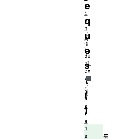
e
t
i
q
o
n
u
e
du
s
pl
ex
t
(
h
)
e
a
d
e
基