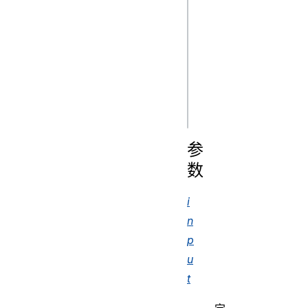
js
new 
Request(input)

new 
Request(input, 
参
数
i
n
p
u
t