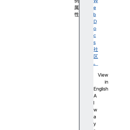
例
W
属
e
性
b
b
D
o
o
d
c
y
s
b
社
o
区
d
。
y
View
U
in
s
English
e
A
d
l
c
w
a
a
c
y
h