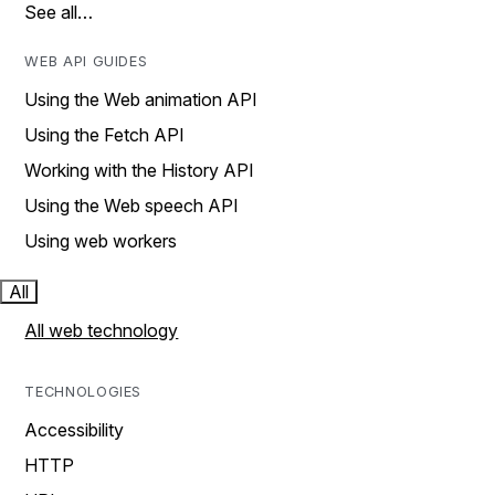
See all…
WEB API GUIDES
Using the Web animation API
Using the Fetch API
Working with the History API
Using the Web speech API
Using web workers
All
All web technology
TECHNOLOGIES
Accessibility
HTTP