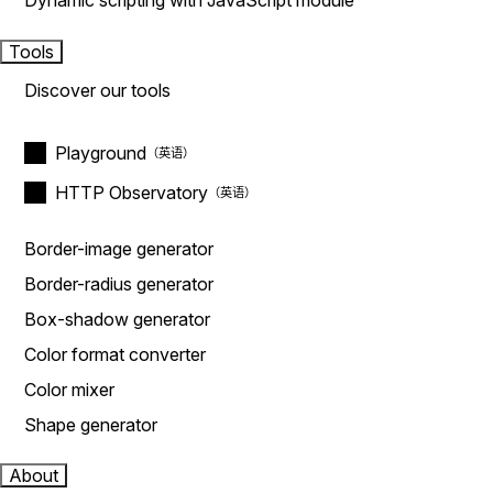
Dynamic scripting with JavaScript module
Tools
Discover our tools
Playground
HTTP Observatory
Border-image generator
Border-radius generator
Box-shadow generator
Color format converter
Color mixer
Shape generator
About