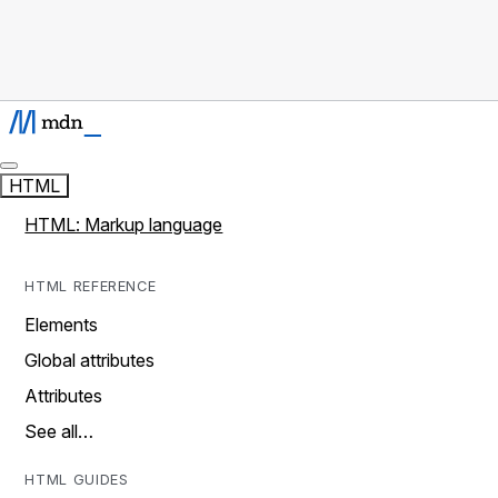
HTML
HTML: Markup language
HTML REFERENCE
Elements
Global attributes
Attributes
See all…
HTML GUIDES