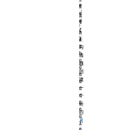
e
e
s
t
(
m
)
e
t
构
h
造
o
器
d
创
m
建
o
d
一
e
个
r
新
e
的
d
R
i
e
r