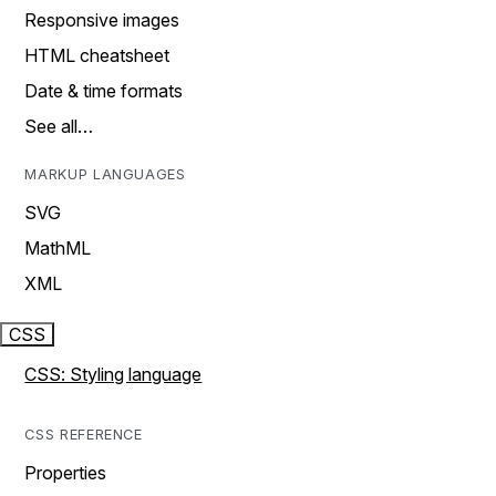
Responsive images
HTML cheatsheet
Date & time formats
See all…
MARKUP LANGUAGES
SVG
MathML
XML
CSS
CSS: Styling language
CSS REFERENCE
Properties