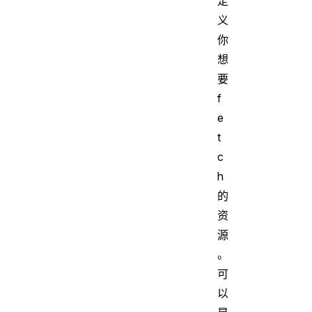
定
义
你
想
要
f
e
t
c
h
的
资
源
。
可
以