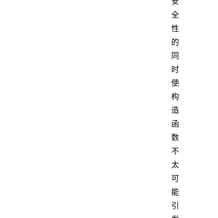
安
全
性
的
同
时
使
构
造
函
数
不
太
可
能
引