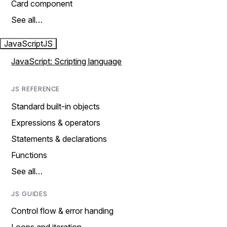
Card component
See all…
JavaScript
JS
JavaScript: Scripting language
JS REFERENCE
Standard built-in objects
Expressions & operators
Statements & declarations
Functions
See all…
JS GUIDES
Control flow & error handing