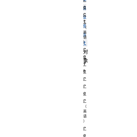
e
q
c
u
t
e
s
t
r
对
e
象
f
。
e
r
r
e
r
r
e