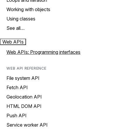
Loops and iteration
Working with objects
Using classes
See all…
Web APIs
Web APIs: Programming interfaces
WEB API REFERENCE
File system API
Fetch API
Geolocation API
HTML DOM API
Push API
Service worker API