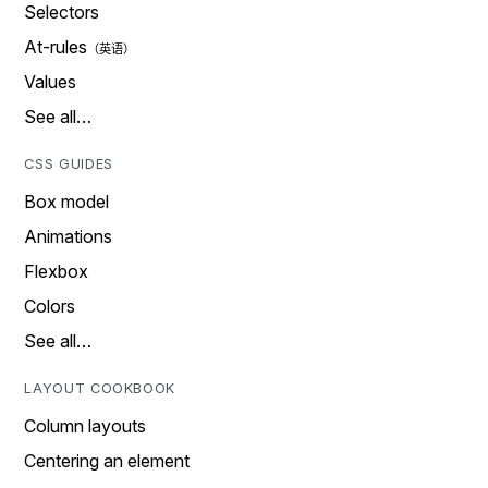
Selectors
At-rules
Values
See all…
CSS GUIDES
Box model
Animations
Flexbox
Colors
See all…
LAYOUT COOKBOOK
Column layouts
Centering an element