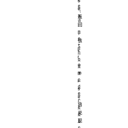
s
e
e
返
回
m
，
e
该
t
p
h
r
o
o
d
m
m
o
i
d
s
e
e
r
将
e
兑
d
i
现
r