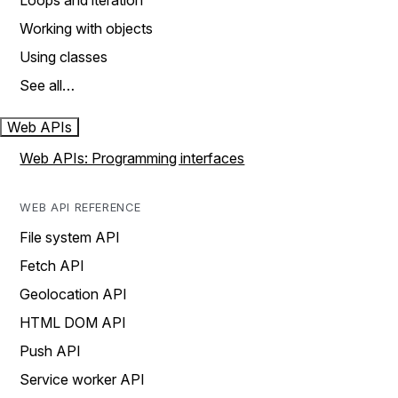
Loops and iteration
Working with objects
Using classes
See all…
Web APIs
Web APIs: Programming interfaces
WEB API REFERENCE
File system API
Fetch API
Geolocation API
HTML DOM API
Push API
Service worker API