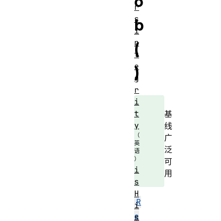
o
r
s
b
i
n
(
t
e
)
g
r
i
t
基
y
线
广
泛
可
i
用
s
H
R
i
e
s