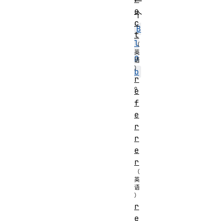
一
e
个
c
B
t
l
o
b
r
。
e
f
e
r
r
e
r
r
e