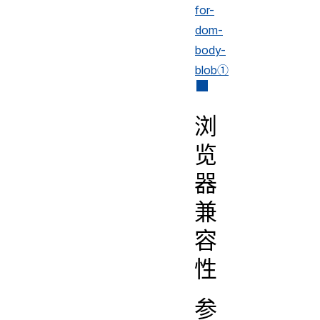
for-
dom-
body-
blob①
浏
览
器
兼
容
性
参