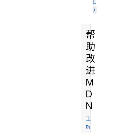
(
)
帮
助
改
进
M
D
N
了
解