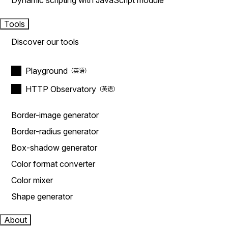
Dynamic scripting with JavaScript module
Tools
Discover our tools
Playground
HTTP Observatory
Border-image generator
Border-radius generator
Box-shadow generator
Color format converter
Color mixer
Shape generator
About