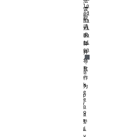
法
lo
读
ad
取
Na
请
vi
ga
求
ti
体
on
并
将
其
作
k
为
e
p
e
r
p
o
a
m
l
i
i
v