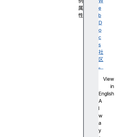
例
W
属
e
性
b
b
D
o
o
d
c
y
s
b
社
o
区
d
。
y
View
U
in
s
English
e
A
d
l
c
w
a
a
c
y
h