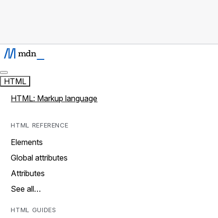
HTML
HTML: Markup language
HTML REFERENCE
Elements
Global attributes
Attributes
See all…
HTML GUIDES