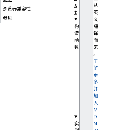
s
从
浏览器兼容性
t
英
参见
文
构
翻
造
译
函
而
数
来
R
。
e
了
q
解
u
更
e
多
s
并
t
加
(
入
)
M
D
实
N