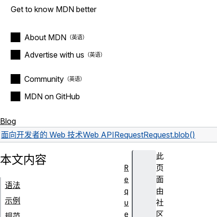
Get to know MDN better
About MDN
Advertise with us
Community
MDN on GitHub
Blog
面向开发者的 Web 技术
Web API
Request
Request.blob()
此
本文内容
R
页
e
面
语法
q
由
示例
u
社
e
区
规范