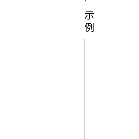
示
例
js
const obj = { hel
};

const myBlob = new
Blob([JSON.string
null, 2)], {

  type: "application/json",

});

const request = ne
Request("/myEndpo