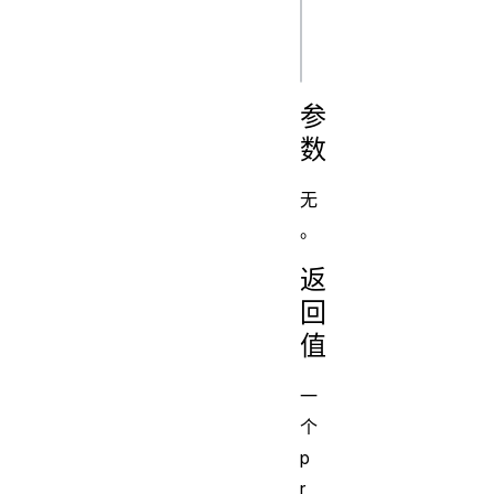
js
参
数
无
。
返
回
值
一
个
p
r