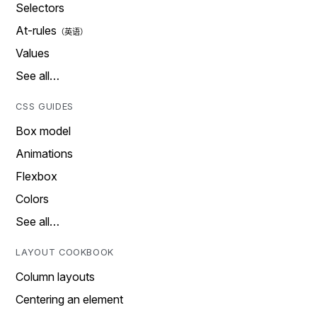
Selectors
At-rules
Values
See all…
CSS GUIDES
Box model
Animations
Flexbox
Colors
See all…
LAYOUT COOKBOOK
Column layouts
Centering an element