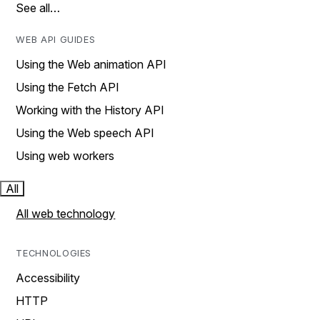
See all…
WEB API GUIDES
Using the Web animation API
Using the Fetch API
Working with the History API
Using the Web speech API
Using web workers
All
All web technology
TECHNOLOGIES
Accessibility
HTTP