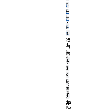
t
q
o
u
r
e
y
s
N
t
a
v
接
i
口
g
的
a
b
t
l
i
o
o
n
b
(
)
is
方
Re