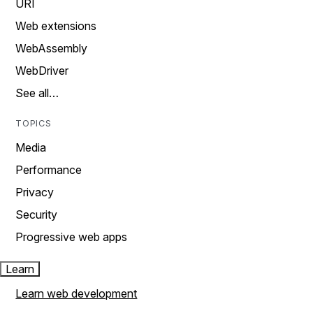
URI
Web extensions
WebAssembly
WebDriver
See all…
TOPICS
Media
Performance
Privacy
Security
Progressive web apps
Learn
Learn web development