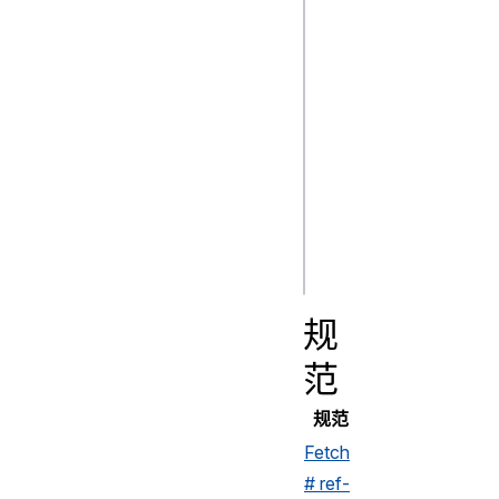
  method: "POST",

  body: myBlob,

});

request.blob().th
(myBlob) {

  // do something with the 
blob sent in the 
规
范
规范
Fetch
# ref-