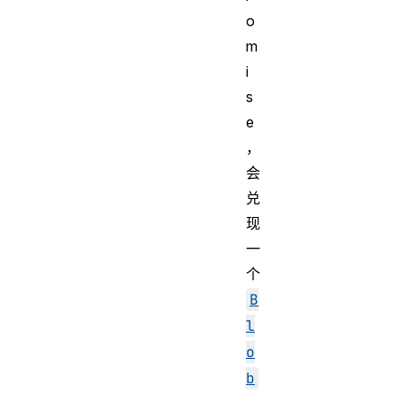
o
m
i
s
e
，
会
兑
现
一
个
B
l
o
b
。