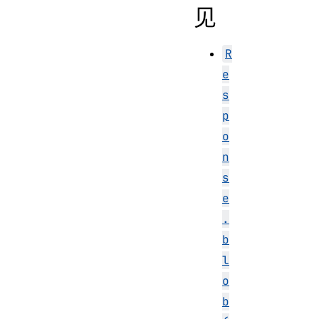
见
R
e
s
p
o
n
s
e
.
b
l
o
b