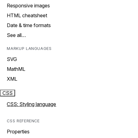
Responsive images
HTML cheatsheet
Date & time formats
See all…
MARKUP LANGUAGES
SVG
MathML
XML
CSS
CSS: Styling language
CSS REFERENCE
Properties