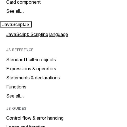
Card component
See all…
JavaScript
JS
JavaScript: Scripting language
JS REFERENCE
Standard built-in objects
Expressions & operators
Statements & declarations
Functions
See all…
JS GUIDES
Control flow & error handing