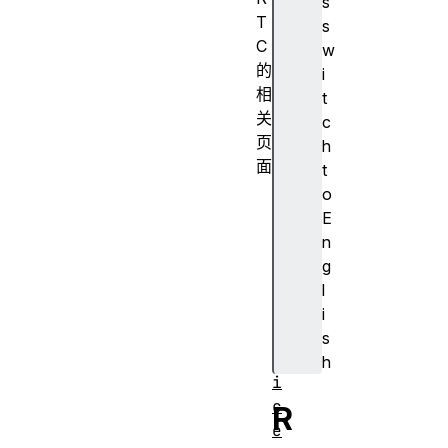
s
T
s
C
w
的
i
相
t
关
c
页
h
面
t
M
o
e
E
d
n
i
g
a
l
D
i
e
s
v
h
i
c
R
e