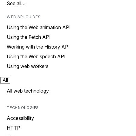
See all…
WEB API GUIDES
Using the Web animation API
Using the Fetch API
Working with the History API
Using the Web speech API
Using web workers
All
All web technology
TECHNOLOGIES
Accessibility
HTTP