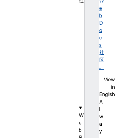
性
W
lo
e
ca
b
l
D
o
c
s
社
re
区
mo
。
te
View
in
English
A
l
W
w
e
a
b
y
R