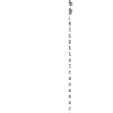
s
项
对
。
R
T
C
D
t
l
s
T
r
a
n
s
p
o
r