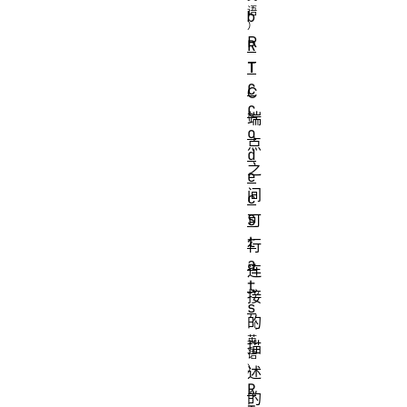
b
R
R
T
T
C
C
C
端
o
点
d
之
e
间
c
可
S
t
行
a
连
t
接
s
的
描
述
R
的