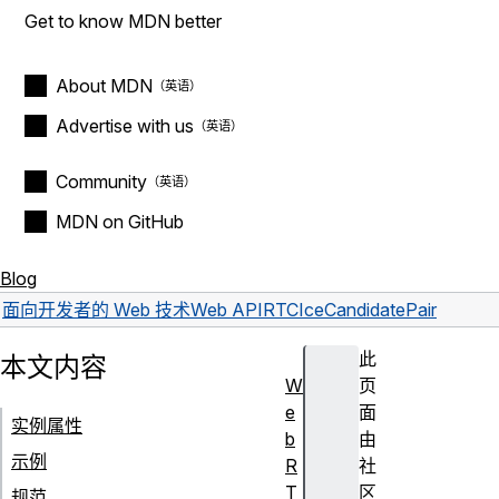
Get to know MDN better
About MDN
Advertise with us
Community
MDN on GitHub
Blog
面向开发者的 Web 技术
Web API
RTCIceCandidatePair
此
本文内容
W
页
e
面
实例属性
b
由
示例
R
社
T
区
规范