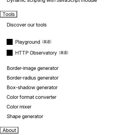
Dynamic scripting with JavaScript module
Tools
Discover our tools
Playground
HTTP Observatory
Border-image generator
Border-radius generator
Box-shadow generator
Color format converter
Color mixer
Shape generator
About