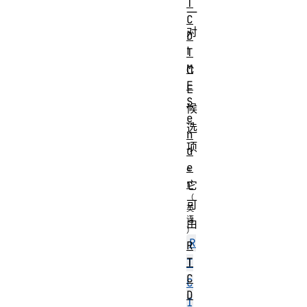
T
一
C
对
D
I
T
M
C
F
E
S
候
e
选
n
项
d
。
e
r
它
可
由
R
R
T
T
C
C
D
I