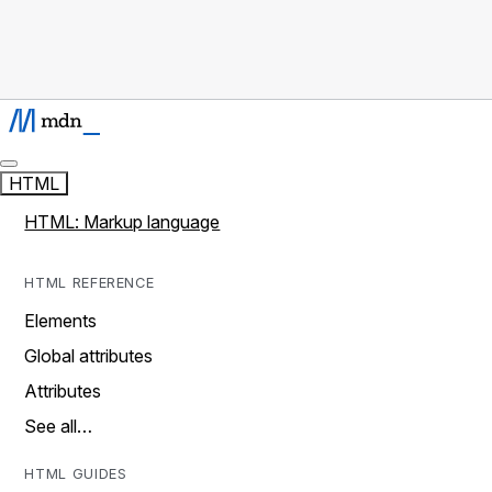
HTML
HTML: Markup language
HTML REFERENCE
Elements
Global attributes
Attributes
See all…
HTML GUIDES