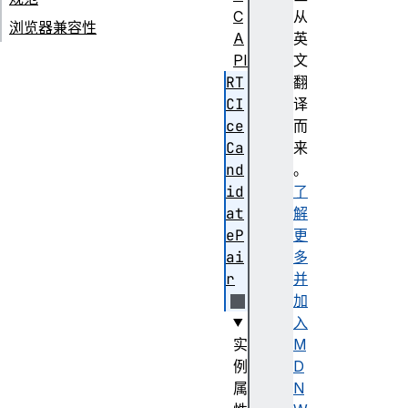
C
从
浏览器兼容性
A
英
PI
文
RT
翻
CI
译
ce
而
Ca
来
nd
。
id
了
at
解
eP
更
ai
多
r
并
加
入
实
M
例
D
属
N