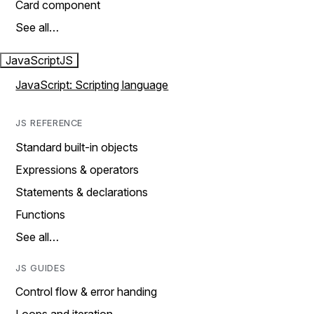
Card component
See all…
JavaScript
JS
JavaScript: Scripting language
JS REFERENCE
Standard built-in objects
Expressions & operators
Statements & declarations
Functions
See all…
JS GUIDES
Control flow & error handing