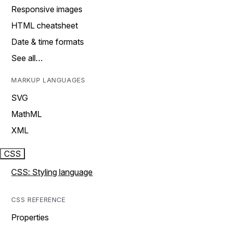
Responsive images
HTML cheatsheet
Date & time formats
See all…
MARKUP LANGUAGES
SVG
MathML
XML
CSS
CSS: Styling language
CSS REFERENCE
Properties