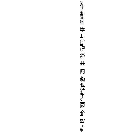
s
a
i
r
R
字
T
典
C
描
C
述
e
共
r
t
同
i
构
f
成
i
了
c
两
a
个
t
e
W
e