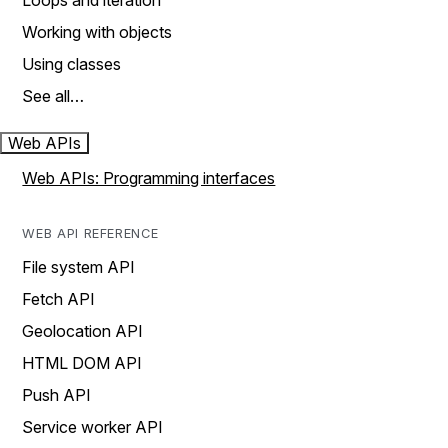
Loops and iteration
Working with objects
Using classes
See all…
Web APIs
Web APIs: Programming interfaces
WEB API REFERENCE
File system API
Fetch API
Geolocation API
HTML DOM API
Push API
Service worker API