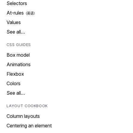
Selectors
At-rules
Values
See all…
CSS GUIDES
Box model
Animations
Flexbox
Colors
See all…
LAYOUT COOKBOOK
Column layouts
Centering an element