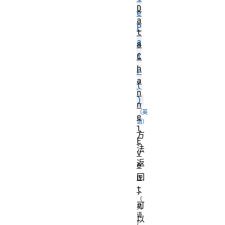
D
e
a
P
t
a
a
i
C
h
r
a
(
n
)
n
e
l
方
E
法
v
返
e
回
n
t
，
可
以