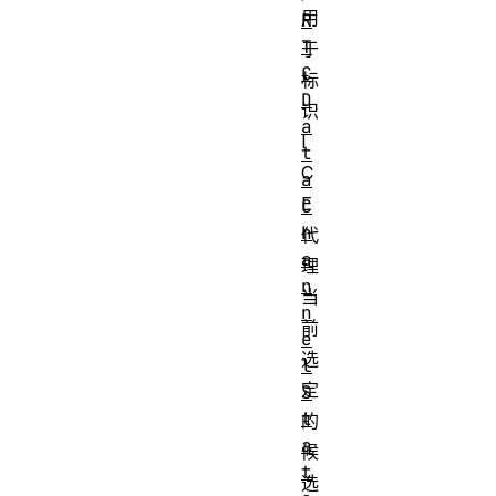
用
R
T
于
C
标
D
识
a
I
t
C
a
E
C
h
代
a
理
n
当
n
前
e
选
l
定
S
t
的
a
候
t
选