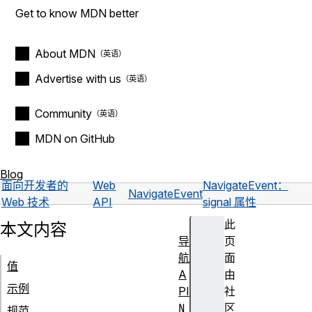
Get to know MDN better
About MDN
Advertise with us
Community
MDN on GitHub
Blog
面向开发者的
Web
NavigateEvent：
NavigateEvent
Web 技术
API
signal 属性
此
本文内容
导
页
航
面
值
A
由
示例
PI
社
N
区
规范