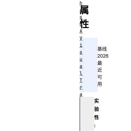
h
属
a
s
性
U
A
V
i
基线
s
2026
u
最
a
近
l
可
T
用
r
a
实
n
s
验
i
性
t
:
i