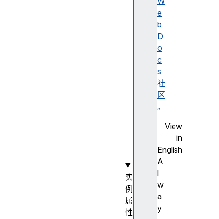
a
W
v
e
i
b
g
D
a
o
t
c
e
s
E
社
v
区
e
。
n
View
t
in
(
English
)
A
l
实
w
例
a
属
y
性