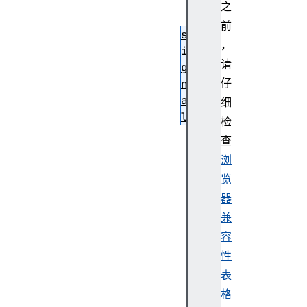
p
之
e
前
s
，
i
请
g
仔
n
a
细
l
检
s
查
o
浏
u
览
r
器
c
e
兼
E
容
l
性
e
表
m
格
e