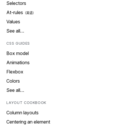
Selectors
At-rules
Values
See all…
CSS GUIDES
Box model
Animations
Flexbox
Colors
See all…
LAYOUT COOKBOOK
Column layouts
Centering an element