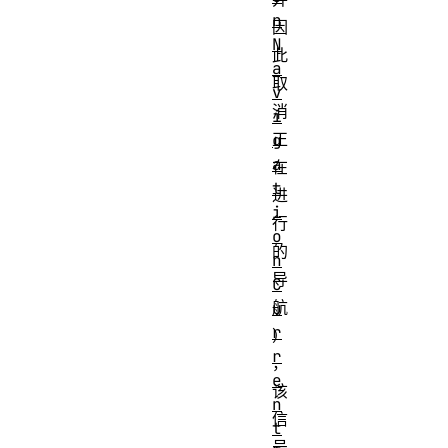
n
因
N
此
a
取
v
消
i
正
g
a
在
t
进
i
行
o
的
n
导
C
航
u
r
）
r
，
e
该
n
信
t
号