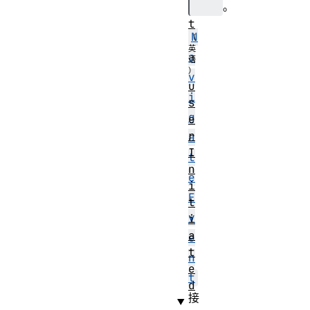
。
n
t
N
a
v
u
i
s
g
e
r
a
I
t
n
e
i
E
t
v
i
a
e
t
n
e
t
d
接