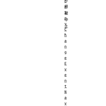
E
将
n
t
被
r
中
y
止
C
。
h
a
n
g
e
E
v
e
n
t
N
a
v