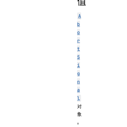
值
A
b
o
r
t
S
i
g
n
a
l
对
象
。