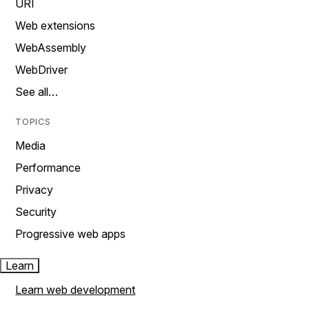
URI
Web extensions
WebAssembly
WebDriver
See all…
TOPICS
Media
Performance
Privacy
Security
Progressive web apps
Learn
Learn web development