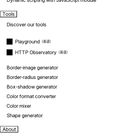
Dynamic scripting with JavaScript module
Tools
Discover our tools
Playground
HTTP Observatory
Border-image generator
Border-radius generator
Box-shadow generator
Color format converter
Color mixer
Shape generator
About