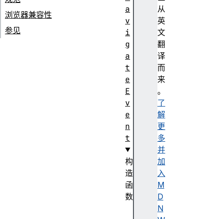
a
从
浏览器兼容性
v
英
参见
i
文
g
翻
a
译
t
而
e
来
E
。
v
了
e
解
n
更
t
多
并
构
加
造
入
函
M
数
D
N
N