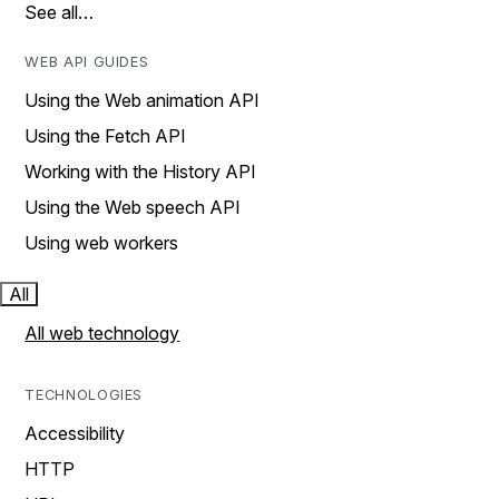
See all…
WEB API GUIDES
Using the Web animation API
Using the Fetch API
Working with the History API
Using the Web speech API
Using web workers
All
All web technology
TECHNOLOGIES
Accessibility
HTTP