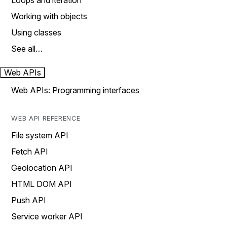
Loops and iteration
Working with objects
Using classes
See all…
Web APIs
Web APIs: Programming interfaces
WEB API REFERENCE
File system API
Fetch API
Geolocation API
HTML DOM API
Push API
Service worker API