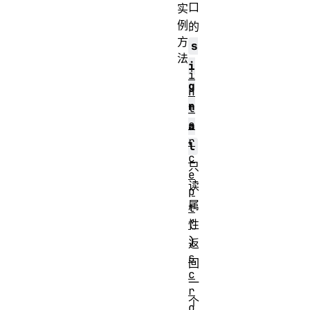
口
实
例
的
方
s
法
i
i
g
n
n
t
e
a
r
l
c
只
e
读
p
属
t
(
性
)
返
s
回
c
一
r
个
o