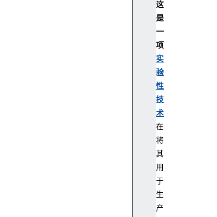
这
o
是
n
一
i
n
项
f
实
o
验
n
性
a
技
v
术
i
g
在
a
将
t
其
i
用
o
于
n
生
T
y
产