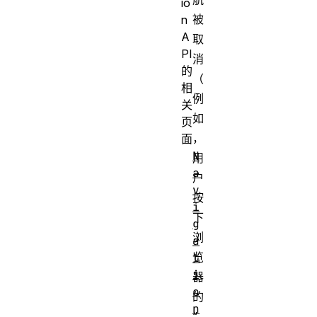
io
被
n
A
取
PI
消
的
（
相
例
关
如
页
，
面
N
用
a
户
v
按
i
下
g
浏
a
览
t
i
器
o
的
n
“