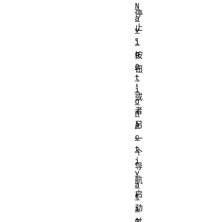
N
停
a
止
v
”
i
g
按
a
钮
t
，
i
或
o
者
n
另
A
c
一
t
个
i
导
v
航
a
启
t
动
i
o
并