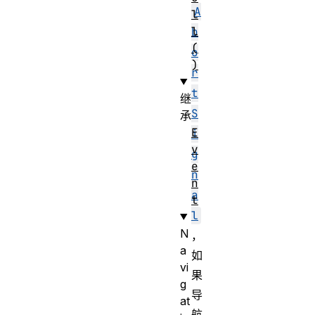
A
l
l
b
(
o
)
r
t
继
S
承
E
i
v
g
e
n
n
a
t
l
N
，
a
如
vi
果
g
导
at
航