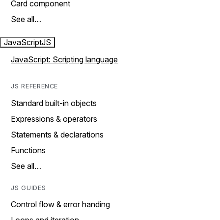
Card component
See all…
JavaScript
JS
JavaScript: Scripting language
JS REFERENCE
Standard built-in objects
Expressions & operators
Statements & declarations
Functions
See all…
JS GUIDES
Control flow & error handing