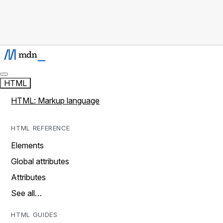
HTML
HTML: Markup language
HTML REFERENCE
Elements
Global attributes
Attributes
See all…
HTML GUIDES