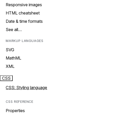
Responsive images
HTML cheatsheet
Date & time formats
See all…
MARKUP LANGUAGES
SVG
MathML
XML
CSS
CSS: Styling language
CSS REFERENCE
Properties