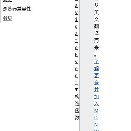
a
从
浏览器兼容性
v
英
参见
i
文
g
翻
a
译
t
而
e
来
E
。
v
了
e
解
n
更
t
多
并
构
加
造
入
函
M
数
D
N
N