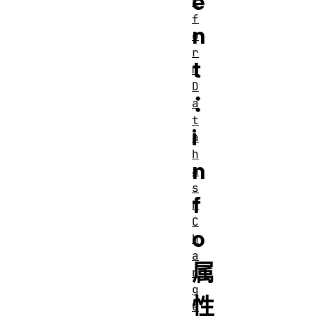
e
t
f
n
o
r
t
m
D
：
a
t
i
a
h
n
a
s
f
h
C
o
h
a
属
n
g
性
e