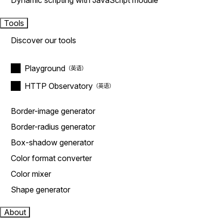
Dynamic scripting with JavaScript module
Tools
Discover our tools
Playground
HTTP Observatory
Border-image generator
Border-radius generator
Box-shadow generator
Color format converter
Color mixer
Shape generator
About