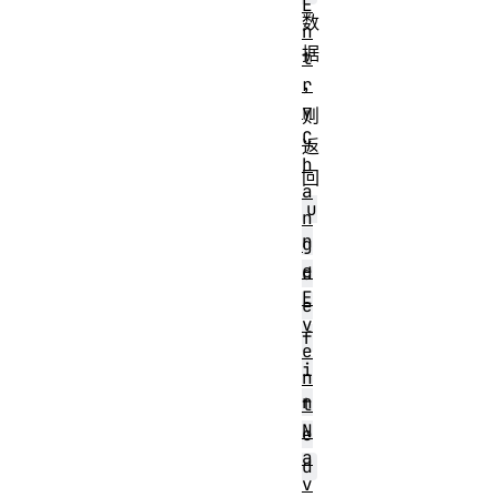
E
数
n
据
t
r
，
y
则
C
返
h
回
a
u
n
n
g
e
d
E
e
v
f
e
i
n
n
t
N
e
a
d
v