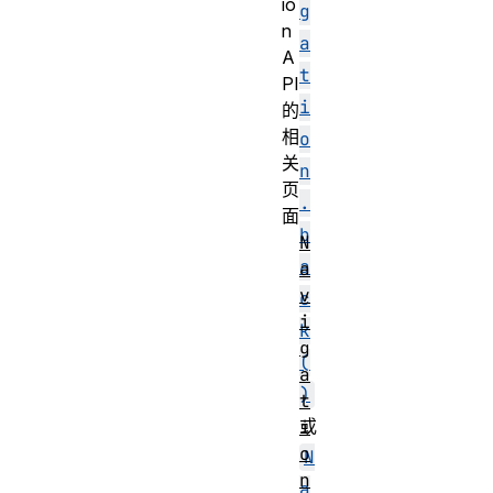
io
g
n
a
A
t
PI
i
的
相
o
关
n
页
.
面
b
N
a
a
v
c
i
k
g
(
a
)
t
或
i
o
N
n
a