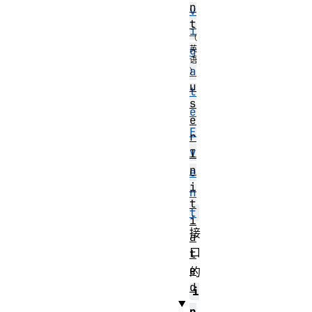
n
v
t
i
g
a
u
t
s
e
e
E
r
v
I
n
e
i
n
t
t
i
接
a
口
t
e
的
d
i
n