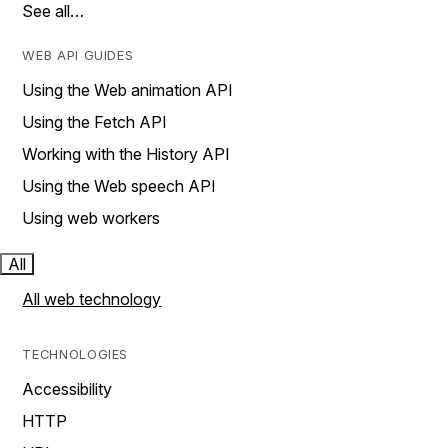
See all…
WEB API GUIDES
Using the Web animation API
Using the Fetch API
Working with the History API
Using the Web speech API
Using web workers
All
All web technology
TECHNOLOGIES
Accessibility
HTTP