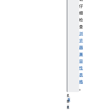
p
仔
e
s
细
i
检
g
查
n
浏
a
览
l
器
s
o
兼
u
容
r
性
c
表
e
格
E
。
l
e
N
m
e
a