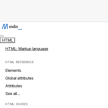
HTML
HTML: Markup language
HTML REFERENCE
Elements
Global attributes
Attributes
See all…
HTML GUIDES