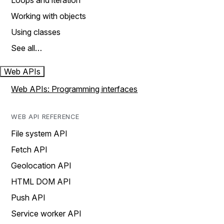
Loops and iteration
Working with objects
Using classes
See all…
Web APIs
Web APIs: Programming interfaces
WEB API REFERENCE
File system API
Fetch API
Geolocation API
HTML DOM API
Push API
Service worker API