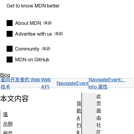
Get to know MDN better
About MDN
Advertise with us
Community
MDN on GitHub
Blog
面向开发者的 Web
Web
NavigateEvent：
NavigateEvent
技术
API
info 属性
此
本文内容
导
页
航
面
值
A
由
示例
PI
社
N
区
规范