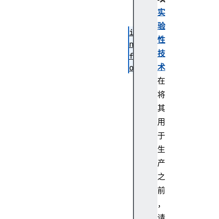
o
实
n
验
i
性
n
技
f
术
o
n
在
a
将
v
其
i
用
g
于
a
生
t
i
产
o
之
n
前
T
，
y
请