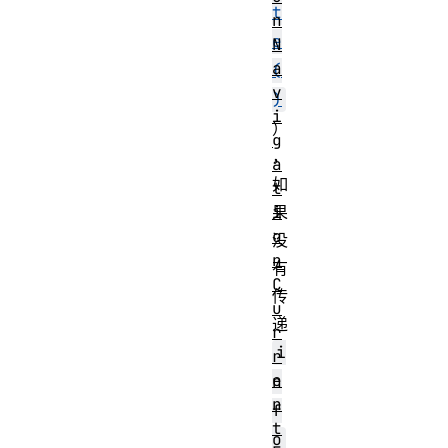
t
n
e
N
a
(
v
)
i
）
g
，
a
如
t
i
果
o
没
n
有
C
传
u
递
r
i
r
e
n
n
f
t
o