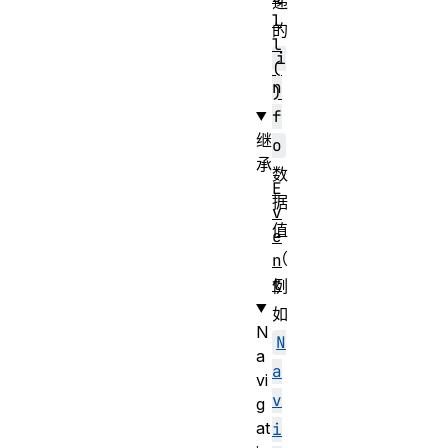
递
l
的
l
i
(
n
)
f
继
o
承
数
E
据
v
值
e
（
n
t
例
如
N
N
a
a
vi
v
g
at
i