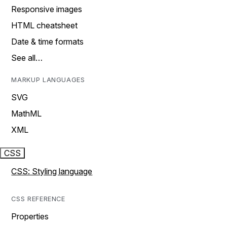
Responsive images
HTML cheatsheet
Date & time formats
See all…
MARKUP LANGUAGES
SVG
MathML
XML
CSS
CSS: Styling language
CSS REFERENCE
Properties