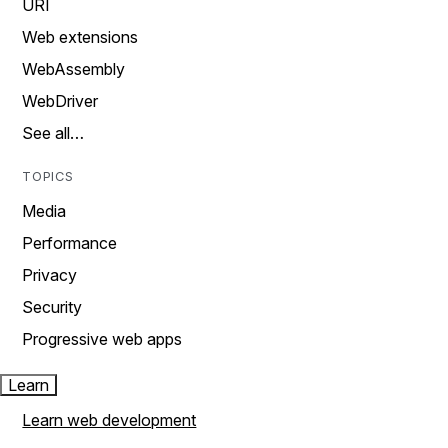
URI
Web extensions
WebAssembly
WebDriver
See all…
TOPICS
Media
Performance
Privacy
Security
Progressive web apps
Learn
Learn web development