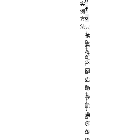
实
f
例
o
方
法
只
i
读
n
属
t
性
e
返
r
回
c
e
启
p
动
t
导
(
航
)
操
s
作
c
r
传
o