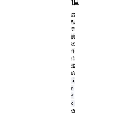
值
启
动
导
航
操
作
传
递
的
i
n
f
o
值