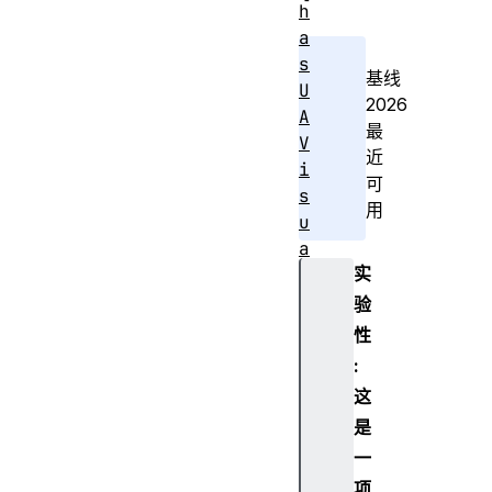
h
a
s
基线
U
2026
A
最
V
近
i
可
s
用
u
a
实
l
T
验
r
性
a
:
n
这
s
是
i
一
t
i
项