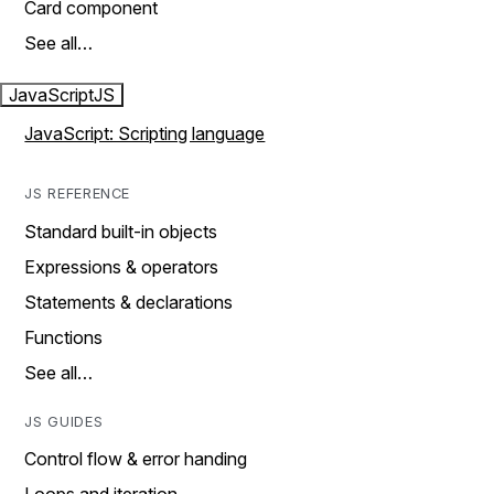
Card component
See all…
JavaScript
JS
JavaScript: Scripting language
JS REFERENCE
Standard built-in objects
Expressions & operators
Statements & declarations
Functions
See all…
JS GUIDES
Control flow & error handing