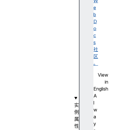
a
W
v
e
i
b
g
D
a
o
t
c
e
s
E
社
v
区
e
。
n
View
t
in
(
English
)
A
l
实
w
例
a
属
y
性