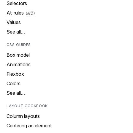
Selectors
At-rules
Values
See all…
CSS GUIDES
Box model
Animations
Flexbox
Colors
See all…
LAYOUT COOKBOOK
Column layouts
Centering an element