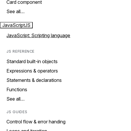
Card component
See all…
JavaScript
JS
JavaScript: Scripting language
JS REFERENCE
Standard built-in objects
Expressions & operators
Statements & declarations
Functions
See all…
JS GUIDES
Control flow & error handing