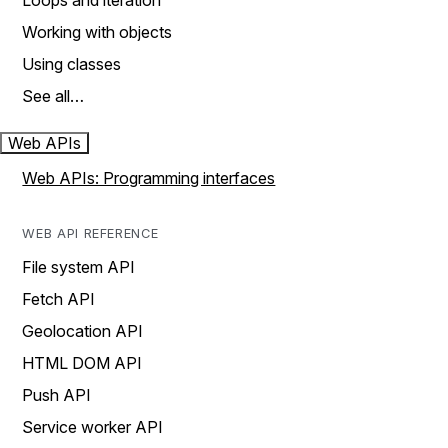
Loops and iteration
Working with objects
Using classes
See all…
Web APIs
Web APIs: Programming interfaces
WEB API REFERENCE
File system API
Fetch API
Geolocation API
HTML DOM API
Push API
Service worker API