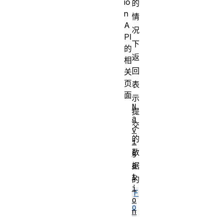
io
的
n
情
A
况
PI
下
的
返
相
回
关
页
表
面
示
N
提
a
交
v
的
i
数
g
a
据
t
的
i
F
o
o
n