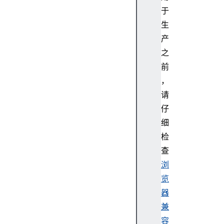
p
于
e
生
s
i
产
g
之
n
前
a
，
l
请
s
仔
o
u
细
r
检
c
查
e
浏
E
览
l
器
e
m
兼
e
容