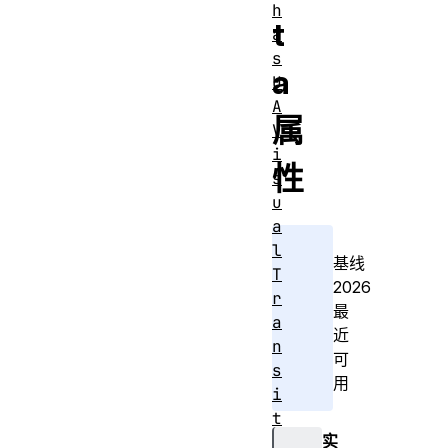
h
t
a
s
a
U
A
属
V
i
性
s
u
a
l
基线
T
2026
r
最
a
近
n
可
s
用
i
t
实
i