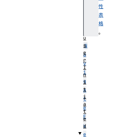
n
性
t
表
格
。
u
s
N
e
a
r
v
I
i
n
g
i
t
a
i
t
a
e
t
E
e
v
d
e