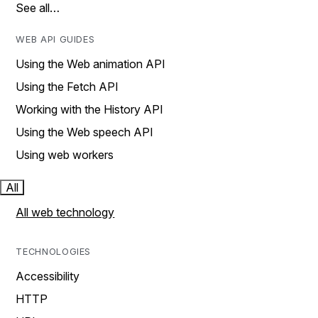
See all…
WEB API GUIDES
Using the Web animation API
Using the Fetch API
Working with the History API
Using the Web speech API
Using web workers
All
All web technology
TECHNOLOGIES
Accessibility
HTTP