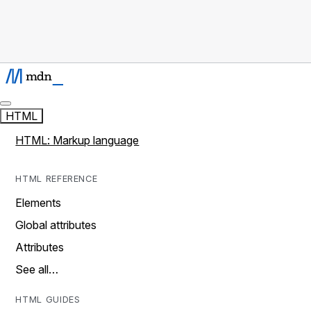
HTML
HTML: Markup language
HTML REFERENCE
Elements
Global attributes
Attributes
See all…
HTML GUIDES