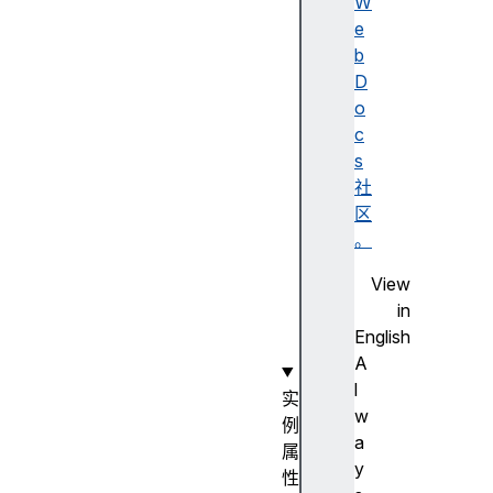
a
W
v
e
i
b
g
D
a
o
t
c
e
s
E
社
v
区
e
。
n
View
t
in
(
English
)
A
l
实
w
例
a
属
y
性