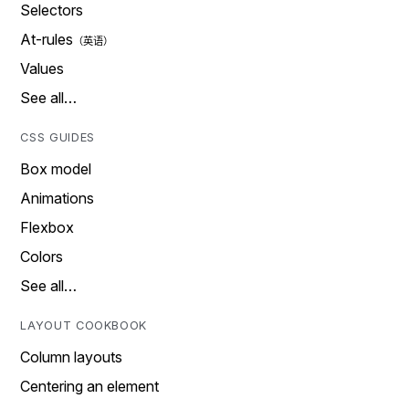
Selectors
At-rules
Values
See all…
CSS GUIDES
Box model
Animations
Flexbox
Colors
See all…
LAYOUT COOKBOOK
Column layouts
Centering an element