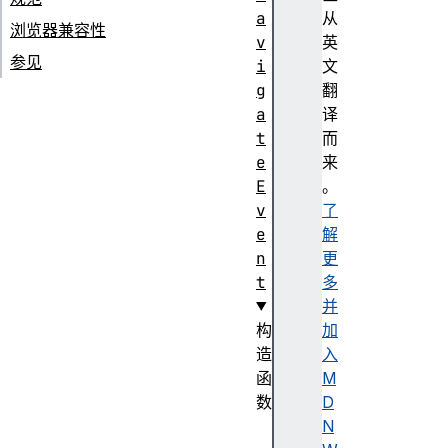
a
从
浏览器兼容性
v
英
参见
i
文
g
翻
a
译
t
而
e
来
E
。
v
了
e
解
n
更
t
多
并
构
加
造
入
函
M
数
D
N
N