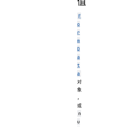
值
F
o
r
m
D
a
t
a
对
象
，
或
n
u