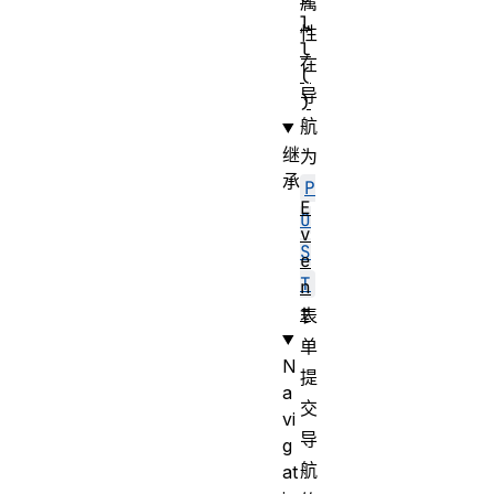
属
l
性
l
在
(
导
)
航
继
为
承
P
E
O
v
S
e
T
n
t
表
单
N
提
a
交
vi
导
g
航
at