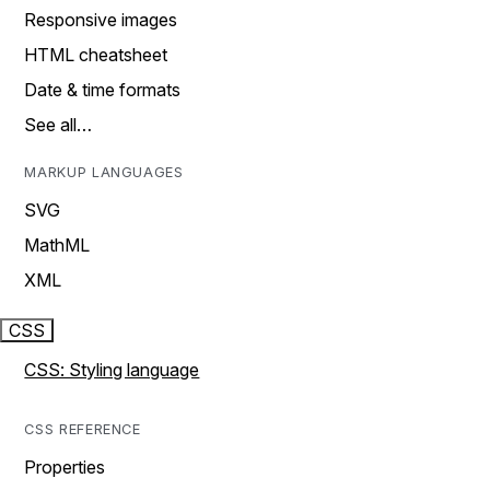
Responsive images
HTML cheatsheet
Date & time formats
See all…
MARKUP LANGUAGES
SVG
MathML
XML
CSS
CSS: Styling language
CSS REFERENCE
Properties