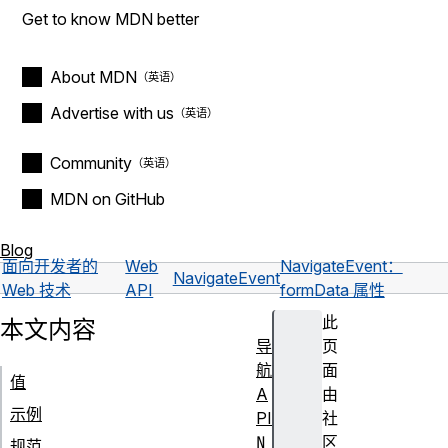
Get to know MDN better
About MDN
Advertise with us
Community
MDN on GitHub
Blog
面向开发者的
Web
NavigateEvent：
NavigateEvent
Web 技术
API
formData 属性
此
本文内容
导
页
航
面
值
A
由
示例
PI
社
N
区
规范