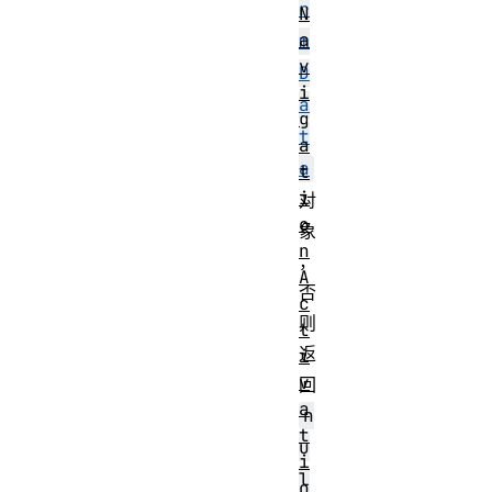
r
N
a
m
v
D
i
a
g
t
a
a
t
i
对
o
象
n
，
A
否
c
则
t
返
i
v
回
a
n
t
u
i
l
o