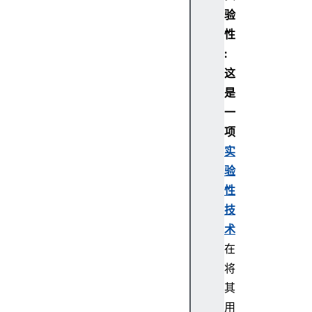
o
验
n
性
i
:
n
这
f
是
o
一
n
a
项
v
实
i
验
g
性
a
技
t
术
i
o
在
n
将
T
其
y
用