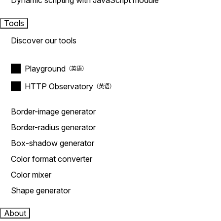
Dynamic scripting with JavaScript module
Tools
Discover our tools
Playground
HTTP Observatory
Border-image generator
Border-radius generator
Box-shadow generator
Color format converter
Color mixer
Shape generator
About