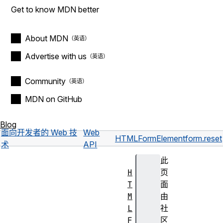
Get to know MDN better
About MDN
Advertise with us
Community
MDN on GitHub
Blog
面向开发者的 Web 技
Web
HTMLFormElement
form.reset
术
API
此
H
页
T
面
M
由
L
社
F
区