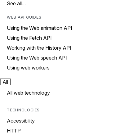
See all…
WEB API GUIDES
Using the Web animation API
Using the Fetch API
Working with the History API
Using the Web speech API
Using web workers
All
All web technology
TECHNOLOGIES
Accessibility
HTTP