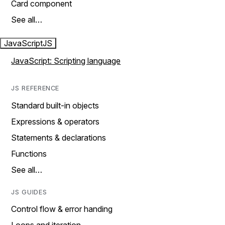
Card component
See all…
JavaScript
JS
JavaScript: Scripting language
JS REFERENCE
Standard built-in objects
Expressions & operators
Statements & declarations
Functions
See all…
JS GUIDES
Control flow & error handing