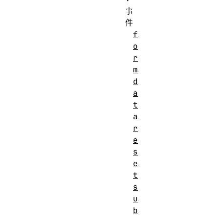
事
件
f
o
r
m
d
a
t
a
r
e
s
e
t
s
u
b