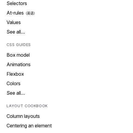
Selectors
At-rules
Values
See all…
CSS GUIDES
Box model
Animations
Flexbox
Colors
See all…
LAYOUT COOKBOOK
Column layouts
Centering an element