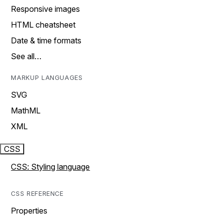
Responsive images
HTML cheatsheet
Date & time formats
See all…
MARKUP LANGUAGES
SVG
MathML
XML
CSS
CSS: Styling language
CSS REFERENCE
Properties