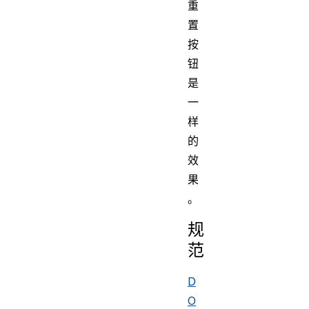
重
置
按
钮
是
一
样
的
效
果
。
规
范
D
O