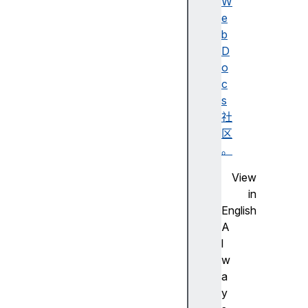
e
W
p
e
t
b
C
D
h
o
a
c
r
s
s
社
e
区
t
。
View
in
English
a
A
c
l
t
w
i
a
o
y
n