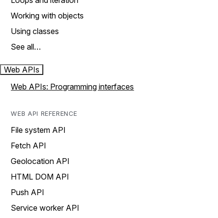
Loops and iteration
Working with objects
Using classes
See all…
Web APIs
Web APIs: Programming interfaces
WEB API REFERENCE
File system API
Fetch API
Geolocation API
HTML DOM API
Push API
Service worker API