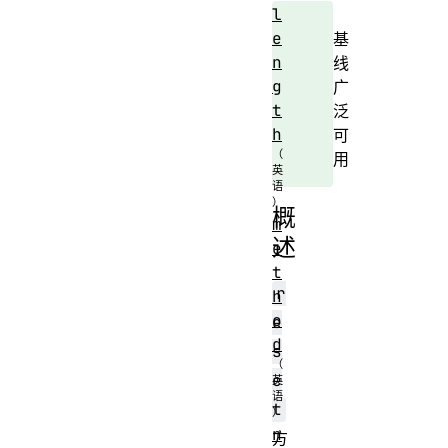
l
e
基
n
线
g
广
t
泛
h
可
用
概
m
述
e
t
r
h
o
e
d
s
e
t
n
方