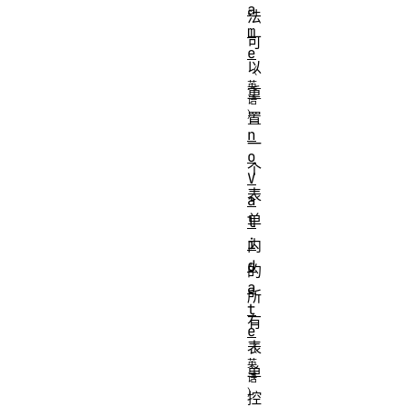
a
法
m
可
e
以
重
置
n
一
o
个
V
表
a
单
l
i
内
d
的
a
所
t
有
e
表
单
控