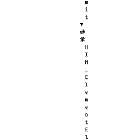
m
i
t
继
承
H
T
M
L
E
l
e
m
e
n
t
E
l