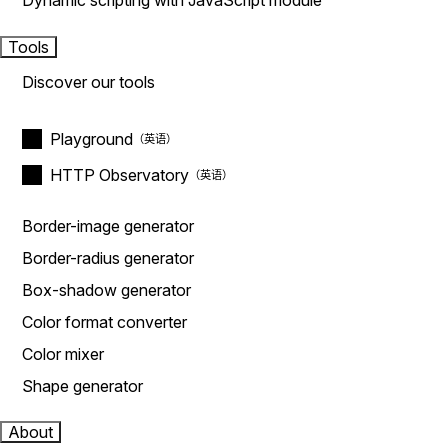
Dynamic scripting with JavaScript module
Tools
Discover our tools
Playground
HTTP Observatory
Border-image generator
Border-radius generator
Box-shadow generator
Color format converter
Color mixer
Shape generator
About