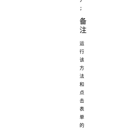
备
注
运
行
该
方
法
和
点
击
表
单
的