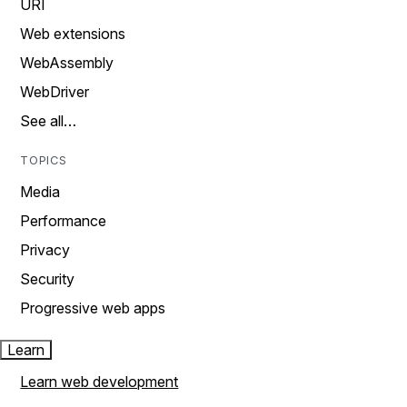
URI
Web extensions
WebAssembly
WebDriver
See all…
TOPICS
Media
Performance
Privacy
Security
Progressive web apps
Learn
Learn web development