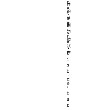
r
件
e
的
l
值
到
初
r
始
e
状
l
态
L
i
。
s
t
t
a
r