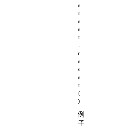
e
m
e
n
t
.
r
e
s
e
t
(
例
子