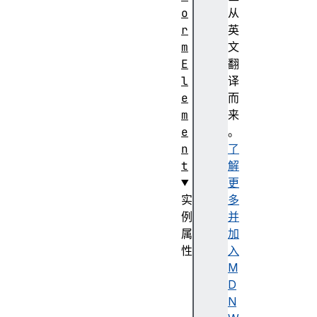
o
从
r
英
m
文
E
翻
l
译
e
而
m
来
e
。
n
了
t
解
更
实
多
例
并
属
加
性
入
a
M
c
D
c
N