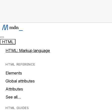
HTML
HTML: Markup language
HTML REFERENCE
Elements
Global attributes
Attributes
See all…
HTML GUIDES