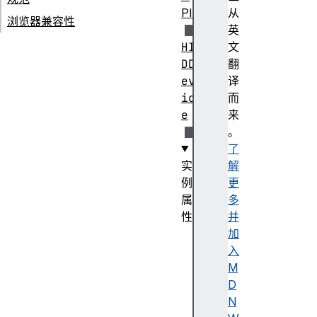
PI
从
浏览器兼容性
英
HI
文
DD
翻
ev
译
ic
而
e
来
。
了
实
解
例
更
属
多
性
并
co
加
ll
入
ec
M
ti
D
on
N