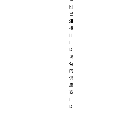
回
已
连
接
H
I
D
设
备
的
供
应
商
I
D
，