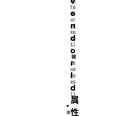
v
nd
Fe
e
at
ur
n
eR
ep
d
or
t(
o
)
r
se
nd
I
Re
po
d
rt
()
属
性
事