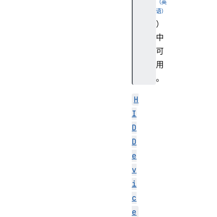
）
中
可
用
。
H
I
D
D
e
v
i
c
e