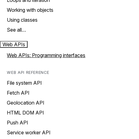
Loops and iteration
Working with objects
Using classes
See all…
Web APIs
Web APIs: Programming interfaces
WEB API REFERENCE
File system API
Fetch API
Geolocation API
HTML DOM API
Push API
Service worker API