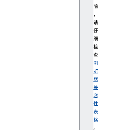
r
前
.h
，
id
请
仔
细
检
查
浏
览
器
兼
容
性
表
格
。