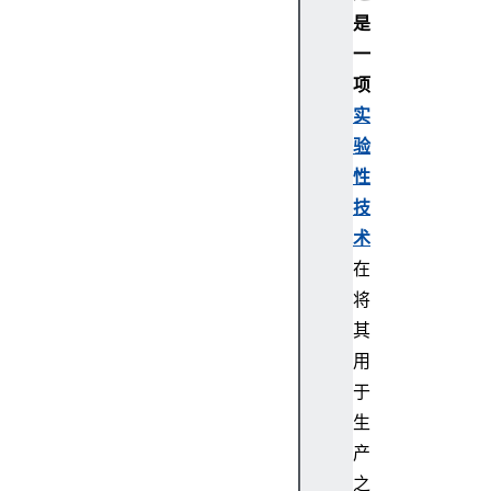
Ev
是
en
一
t
项
实
Na
vi
验
ga
性
to
技
r
术
.h
在
id
将
Wo
其
rk
用
er
于
Na
生
vi
产
ga
之
to