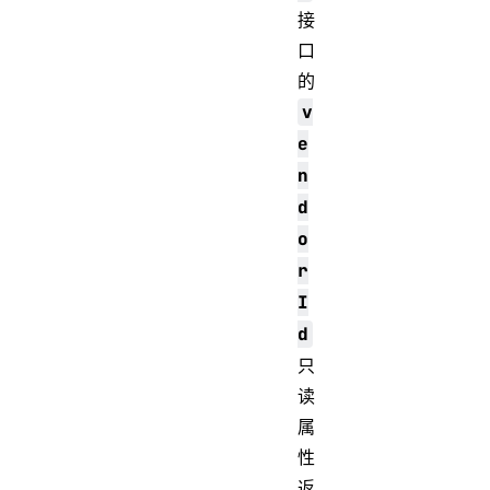
接
口
的
v
e
n
d
o
r
I
d
只
读
属
性
返