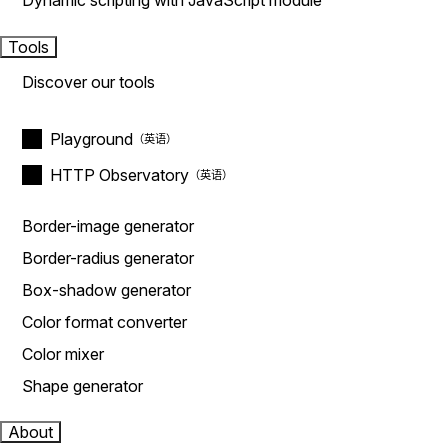
Dynamic scripting with JavaScript module
Tools
Discover our tools
Playground
HTTP Observatory
Border-image generator
Border-radius generator
Box-shadow generator
Color format converter
Color mixer
Shape generator
About