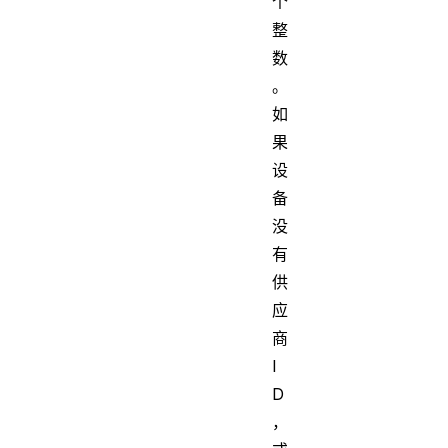
个
整
数
。
如
果
设
备
没
有
供
应
商
I
D
，