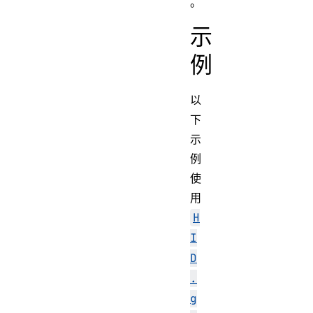
。
示
例
以
下
示
例
使
用
H
I
D
.
g