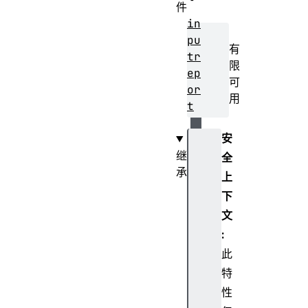
件
in
pu
有
tr
限
ep
可
or
用
t
安
继
全
承
上
E
下
v
文
e
:
n
此
t
T
特
a
性
r