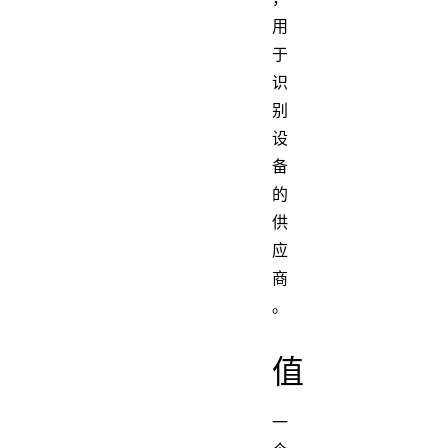
用
于
识
别
设
备
的
供
应
商
。
值
一