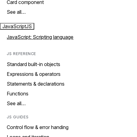
Card component
See all…
JavaScript
JS
JavaScript: Scripting language
JS REFERENCE
Standard built-in objects
Expressions & operators
Statements & declarations
Functions
See all…
JS GUIDES
Control flow & error handing