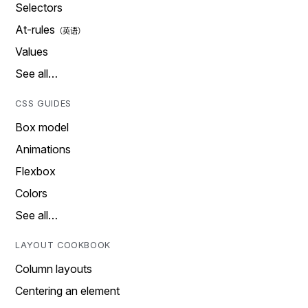
Selectors
At-rules
Values
See all…
CSS GUIDES
Box model
Animations
Flexbox
Colors
See all…
LAYOUT COOKBOOK
Column layouts
Centering an element