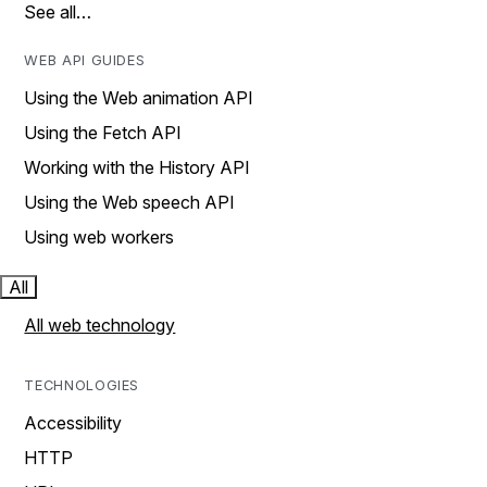
See all…
WEB API GUIDES
Using the Web animation API
Using the Fetch API
Working with the History API
Using the Web speech API
Using web workers
All
All web technology
TECHNOLOGIES
Accessibility
HTTP