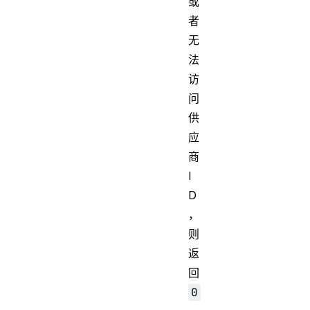
或
者
无
法
访
问
供
应
商
I
D
，
则
返
回
0