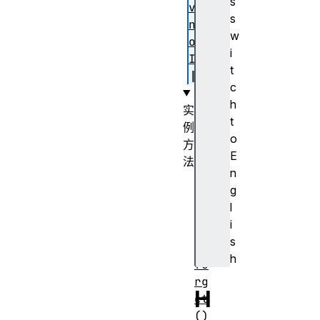
s
ve
s
nd
w
or
i
Id
t
c
h
实
t
例
o
方
E
法
n
cl
g
os
l
e(
i
)
s
h
fo
rg
H
et
()