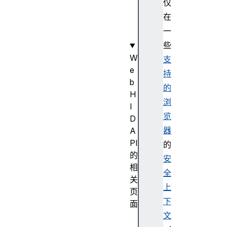
仅
g
在
e
一
t
些
W
支
e
持
b
的
H
浏
I
览
D
器
A
PI
的
的
安
相
全
关
上
页
下
面
文
HI