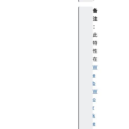
备
注
：
此
特
性
在
W
e
b
W
o
r
k
e