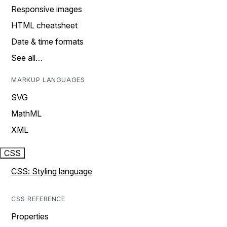
Responsive images
HTML cheatsheet
Date & time formats
See all…
MARKUP LANGUAGES
SVG
MathML
XML
CSS
CSS: Styling language
CSS REFERENCE
Properties