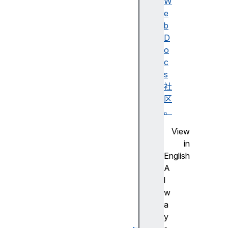
s
W
e
op
b
en
D
ed
o
c
pr
s
od
社
uc
区
tI
。
d
View
in
pr
English
od
A
uc
l
tN
w
am
a
e
y