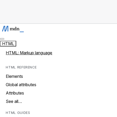
HTML
HTML: Markup language
HTML REFERENCE
Elements
Global attributes
Attributes
See all…
HTML GUIDES