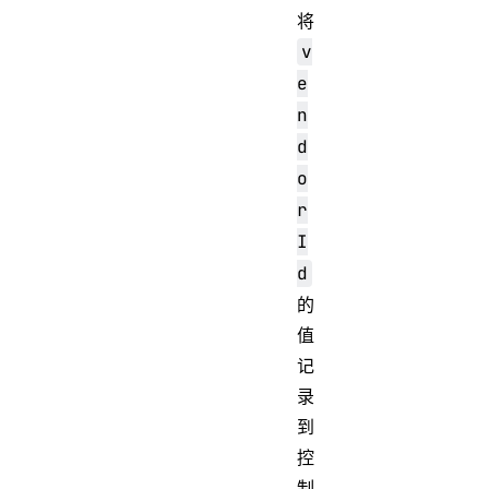
将
v
e
n
d
o
r
I
d
的
值
记
录
到
控
制