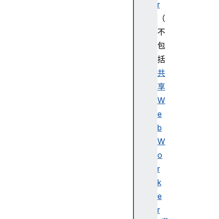
r
（
不
包
括
共
享
W
e
b
W
o
r
k
e
r