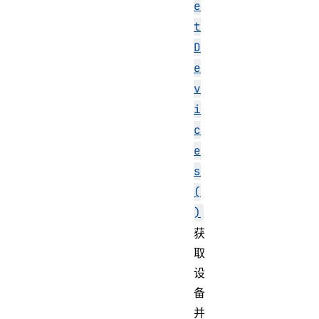
e
t
D
e
v
i
c
e
s
(
)
获
取
设
备
并