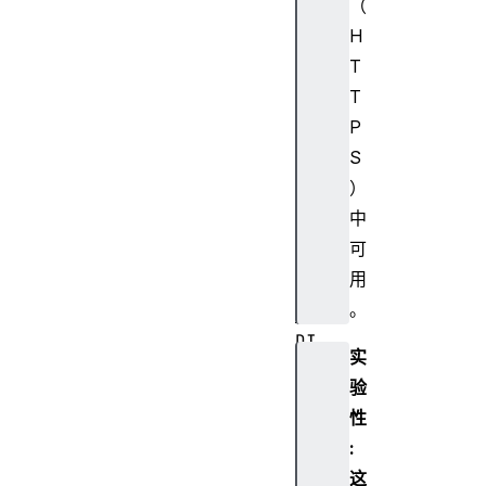
D
（
H
HI
T
DC
T
on
P
ne
S
ct
io
）
nE
中
ve
可
nt
用
。
HI
DI
实
np
验
ut
性
Re
po
:
rt
这