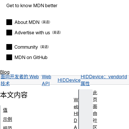
Get to know MDN better
About MDN
Advertise with us
Community
MDN on GitHub
Blog
面向开发者的 Web
Web
HIDDevice：vendorId
HIDDevice
技术
API
属性
此
本文内容
W
页
eb
面
值
HI
由
示例
D
社
A
区
规范