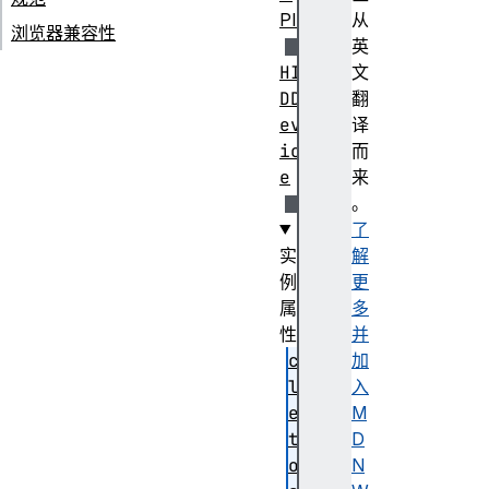
PI
从
浏览器兼容性
英
HI
文
DD
翻
ev
译
ic
而
e
来
。
了
实
解
例
更
属
多
性
并
co
加
ll
入
ec
M
ti
D
on
N