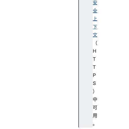
D
安
全
HI
上
DC
下
on
文
ne
ct
（
io
H
nE
T
ve
T
nt
P
S
HI
DI
）
np
中
ut
可
Re
用
po
。
rt