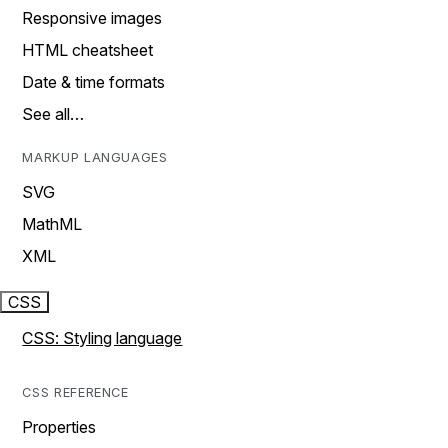
Responsive images
HTML cheatsheet
Date & time formats
See all…
MARKUP LANGUAGES
SVG
MathML
XML
CSS
CSS: Styling language
CSS REFERENCE
Properties