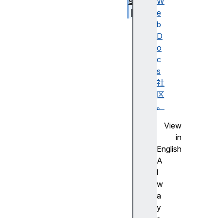
s
W
e
op
b
en
D
ed
o
c
pr
s
od
社
uc
区
tI
。
d
View
in
pr
English
od
A
uc
l
tN
w
am
a
e
y