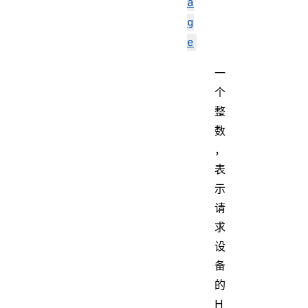
a
g
e
一
个
整
数
，
表
示
请
求
设
备
的
H