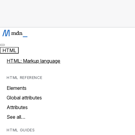
HTML
HTML: Markup language
HTML REFERENCE
Elements
Global attributes
Attributes
See all…
HTML GUIDES