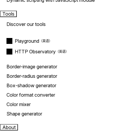
Dynamic scripting with JavaScript module
Tools
Discover our tools
Playground
HTTP Observatory
Border-image generator
Border-radius generator
Box-shadow generator
Color format converter
Color mixer
Shape generator
About