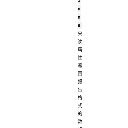
i
o
n
s
只
读
属
性
返
回
报
告
格
式
的
数