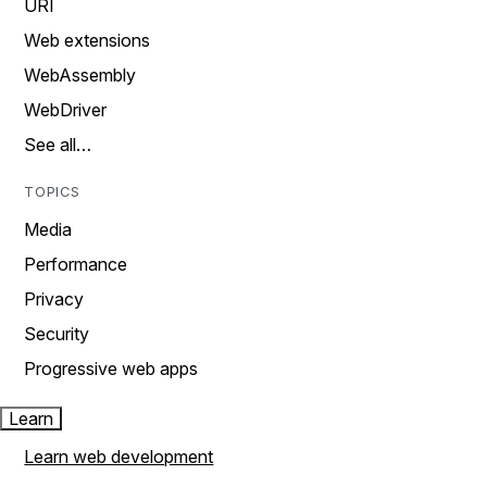
URI
Web extensions
WebAssembly
WebDriver
See all…
TOPICS
Media
Performance
Privacy
Security
Progressive web apps
Learn
Learn web development