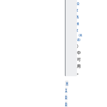
o
r
k
e
r
）
中
可
用
。
H
I
D
D