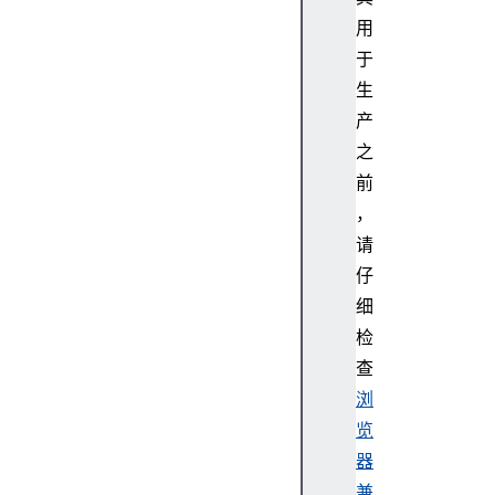
r
用
.h
于
id
生
产
之
前
，
请
仔
细
检
查
浏
览
器
兼