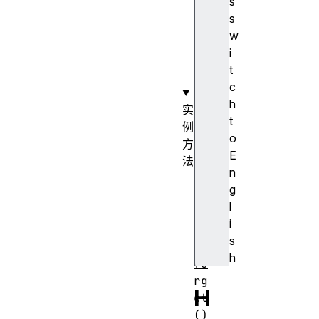
s
ve
s
nd
w
or
i
Id
t
c
h
实
t
例
o
方
E
法
n
cl
g
os
l
e(
i
)
s
h
fo
rg
H
et
()