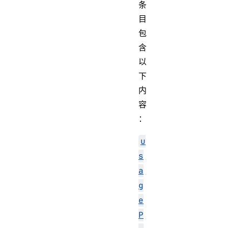
条
目
包
含
以
下
内
容
：
u
s
a
g
e
P