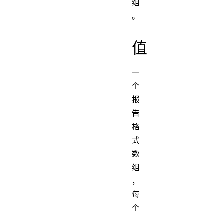
组
。
值
一
个
报
告
格
式
数
组
，
每
个