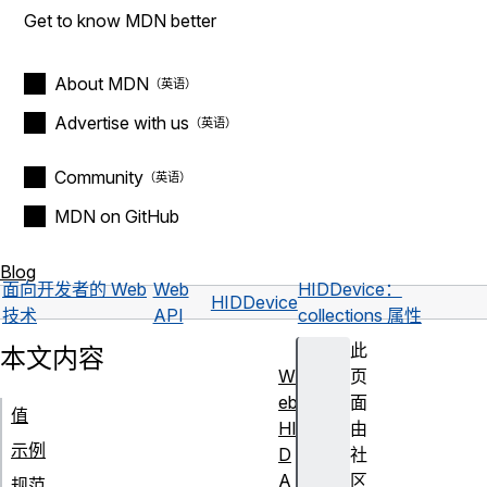
Get to know MDN better
About MDN
Advertise with us
Community
MDN on GitHub
Blog
面向开发者的 Web
Web
HIDDevice：
HIDDevice
技术
API
collections 属性
此
本文内容
W
页
eb
面
值
HI
由
示例
D
社
A
区
规范