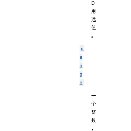
D
用
途
值
。
u
s
a
g
e
一
个
整
数
，