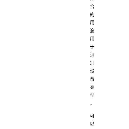
合
的
用
途
用
于
识
别
设
备
类
型
。
可
以