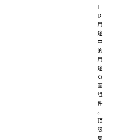
I
D
用
途
中
的
用
途
页
面
组
件
。
顶
级
集