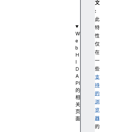
文
g
:
e
此
t
特
W
性
e
仅
b
在
H
一
I
些
D
A
支
PI
持
的
的
相
浏
关
览
页
器
面
HI
的