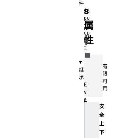
件
s
in
pu
属
tr
ep
性
or
t
有
继
限
承
可
E
用
v
e
安
n
t
全
T
上
a
下
r