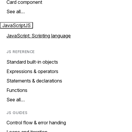
Card component
See all…
JavaScript
JS
JavaScript: Scripting language
JS REFERENCE
Standard built-in objects
Expressions & operators
Statements & declarations
Functions
See all…
JS GUIDES
Control flow & error handing