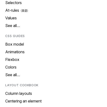
Selectors
At-rules
Values
See all…
CSS GUIDES
Box model
Animations
Flexbox
Colors
See all…
LAYOUT COOKBOOK
Column layouts
Centering an element