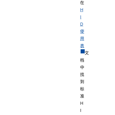
在
H
I
D
使
用
表
文
档
中
找
到
标
准
H
I