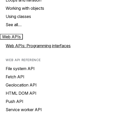
Loops and iteration
Working with objects
Using classes
See all…
Web APIs
Web APIs: Programming interfaces
WEB API REFERENCE
File system API
Fetch API
Geolocation API
HTML DOM API
Push API
Service worker API