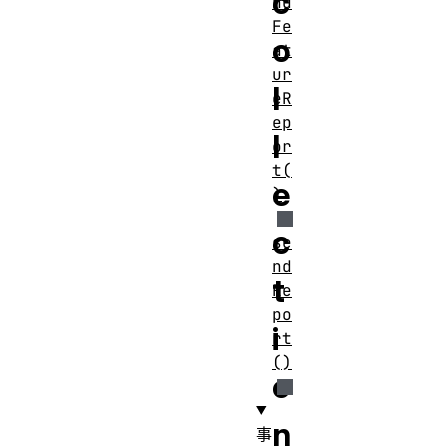
c
nd
Fe
o
at
ur
l
eR
ep
l
or
t(
e
)
c
se
nd
t
Re
po
i
rt
()
o
n
事