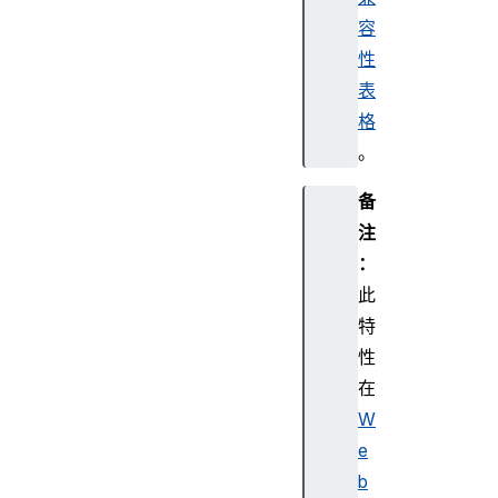
容
性
表
格
。
备
注
：
此
特
性
在
W
e
b