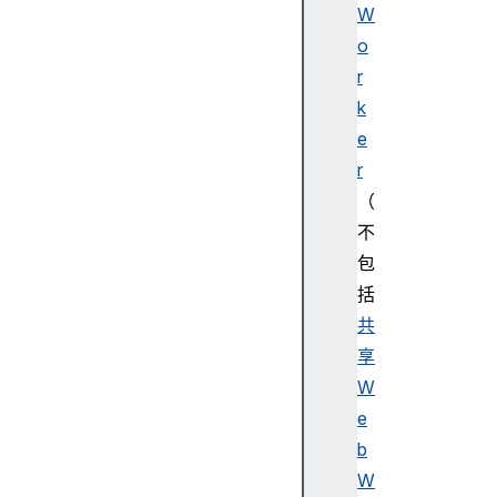
W
o
r
k
e
r
（
不
包
括
共
享
W
e
b
W