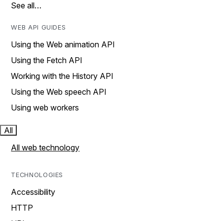
See all…
WEB API GUIDES
Using the Web animation API
Using the Fetch API
Working with the History API
Using the Web speech API
Using web workers
All
All web technology
TECHNOLOGIES
Accessibility
HTTP