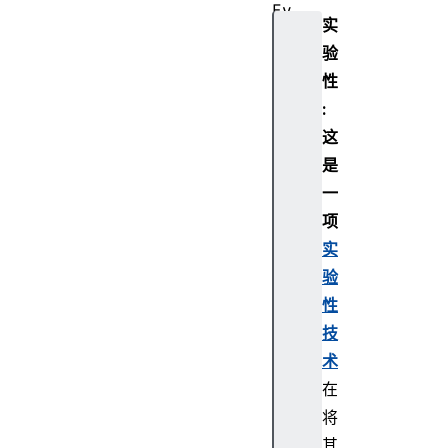
Ev
实
en
验
t
性
Na
:
vi
这
ga
是
to
一
r
项
.h
实
id
验
Wo
性
rk
技
er
术
Na
在
vi
将
ga
to
其