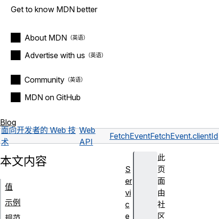
Get to know MDN better
About MDN
Advertise with us
Community
MDN on GitHub
Blog
面向开发者的 Web 技
Web
FetchEvent
FetchEvent.clientId
术
API
此
本文内容
S
页
er
面
值
vi
由
示例
c
社
e
区
规范