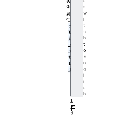
s
实
s
例
w
属
i
性
t
c
c
l
h
i
t
e
o
n
E
t
n
I
g
d
l
h
i
a
s
n
h
d
l
F
e
d