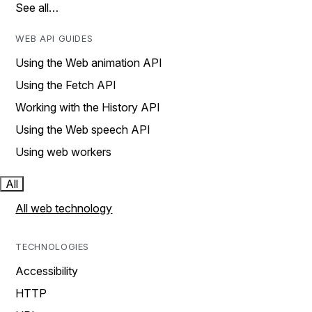
See all…
WEB API GUIDES
Using the Web animation API
Using the Fetch API
Working with the History API
Using the Web speech API
Using web workers
All
All web technology
TECHNOLOGIES
Accessibility
HTTP