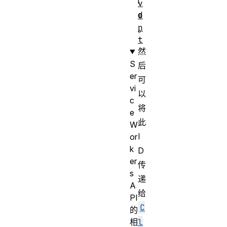
i
v
d
e
n
。
t
然
S
后
er
可
vi
以
c
将
e
此
W
I
or
k
D
er
传
s
递
A
给
PI
C
的
相
l