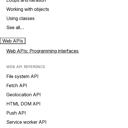
Loops and iteration
Working with objects
Using classes
See all…
Web APIs
Web APIs: Programming interfaces
WEB API REFERENCE
File system API
Fetch API
Geolocation API
HTML DOM API
Push API
Service worker API