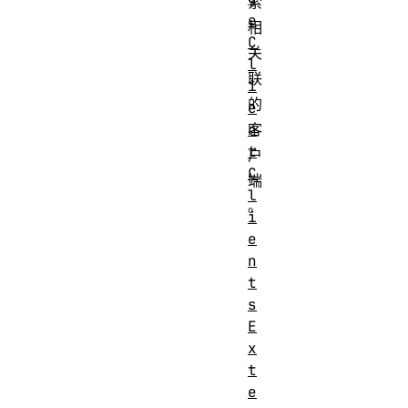
索
e
相
C
关
l
联
i
的
e
n
客
t
户
C
端
l
。
i
e
n
t
s
E
x
t
e