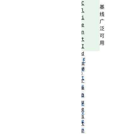
C
基
l
线
i
广
e
泛
n
可
t
用
I
d
F
e
t
r
c
e
q
h
u
E
e
v
s
e
t
n
r