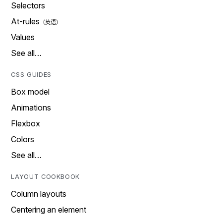
Selectors
At-rules
Values
See all…
CSS GUIDES
Box model
Animations
Flexbox
Colors
See all…
LAYOUT COOKBOOK
Column layouts
Centering an element