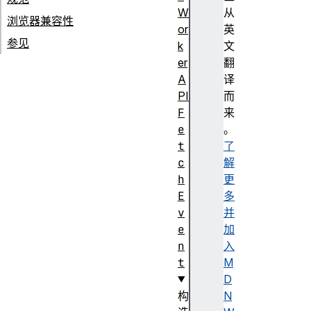
W
从
浏览器兼容性
or
英
参见
k
文
er
翻
A
译
PI
而
F
来
e
。
t
了
c
解
h
更
E
多
v
并
e
加
n
入
t
M
D
构
N