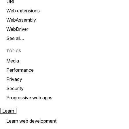
URI
Web extensions
WebAssembly
WebDriver
See all…
TOPICS
Media
Performance
Privacy
Security
Progressive web apps
Learn
Learn web development