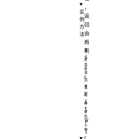
，
实
返
例
回
方
由
法
r
当
e
前
s
s
p
e
o
r
n
v
d
W
i
i
c
t
e
h
w
(
o
)
r