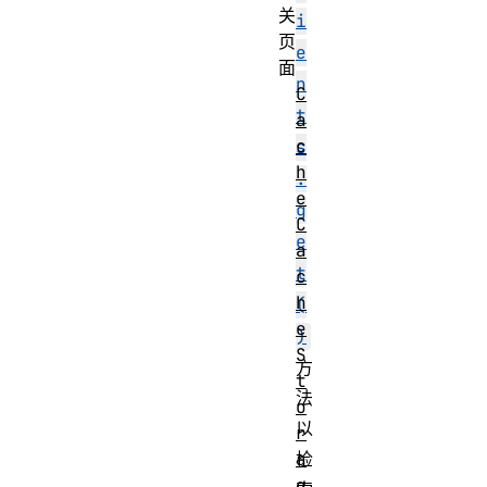
关
i
页
e
面
n
C
t
a
c
s
h
.
e
g
C
e
a
t
c
h
(
e
)
S
方
t
法
o
以
r
a
检
g