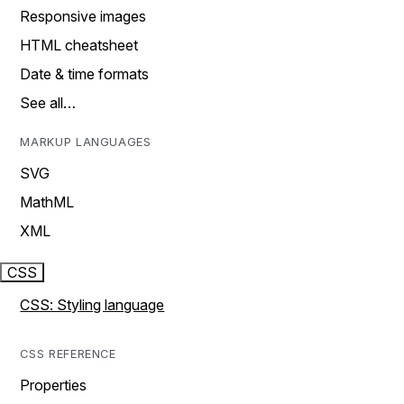
Responsive images
HTML cheatsheet
Date & time formats
See all…
MARKUP LANGUAGES
SVG
MathML
XML
CSS
CSS: Styling language
CSS REFERENCE
Properties