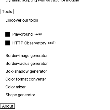
Dynamic scripting with JavaScript module
Tools
Discover our tools
Playground
HTTP Observatory
Border-image generator
Border-radius generator
Box-shadow generator
Color format converter
Color mixer
Shape generator
About