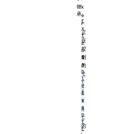
继
k
承
e
E
r
x
正
t
在
e
控
n
d
制
a
的
b
C
l
l
e
i
E
v
e
e
n
n
t
t
的
E