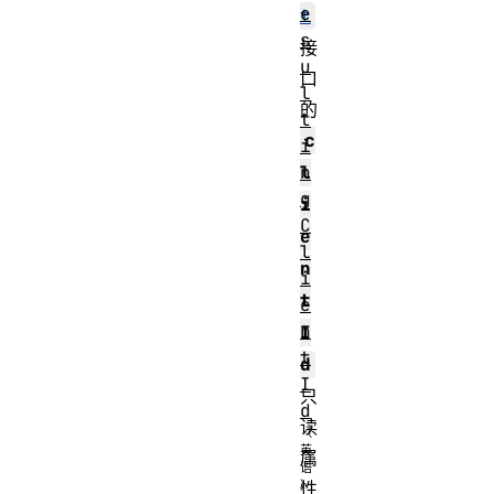
e
t
s
接
u
口
l
的
t
c
i
n
l
g
i
C
e
l
n
i
t
e
n
I
t
d
I
只
d
读
属
性