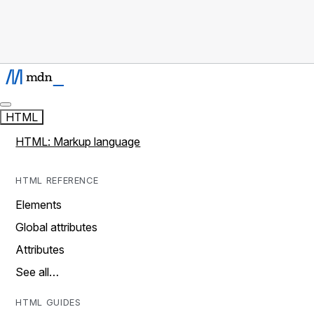
HTML
HTML: Markup language
HTML REFERENCE
Elements
Global attributes
Attributes
See all…
HTML GUIDES