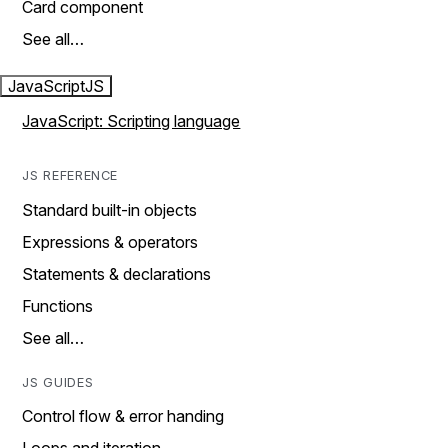
Card component
See all…
JavaScript
JS
JavaScript: Scripting language
JS REFERENCE
Standard built-in objects
Expressions & operators
Statements & declarations
Functions
See all…
JS GUIDES
Control flow & error handing