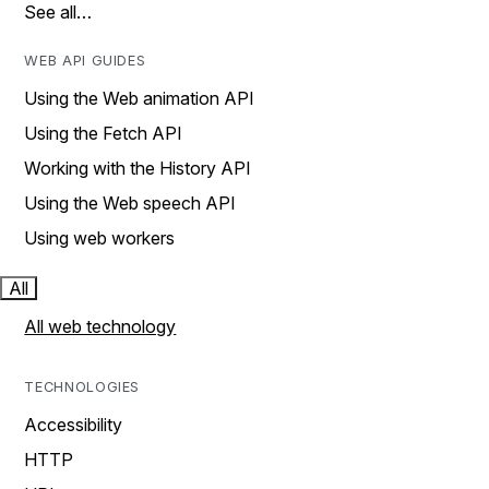
See all…
WEB API GUIDES
Using the Web animation API
Using the Fetch API
Working with the History API
Using the Web speech API
Using web workers
All
All web technology
TECHNOLOGIES
Accessibility
HTTP