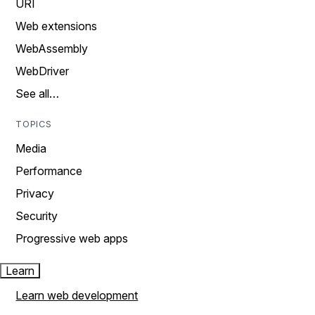
URI
Web extensions
WebAssembly
WebDriver
See all…
TOPICS
Media
Performance
Privacy
Security
Progressive web apps
Learn
Learn web development