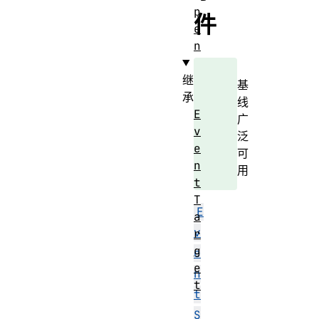
p
件
e
n
继
基
承
线
E
广
v
泛
e
可
n
用
t
T
E
a
v
r
g
e
e
n
t
t
S