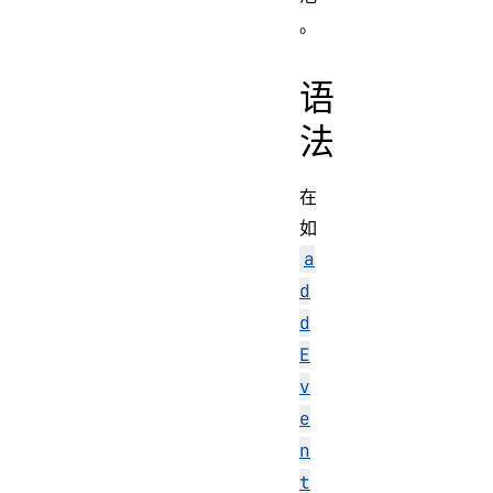
。
语
法
在
如
a
d
d
E
v
e
n
t