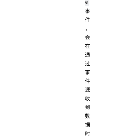
e
事
件
，
会
在
通
过
事
件
源
收
到
数
据
时