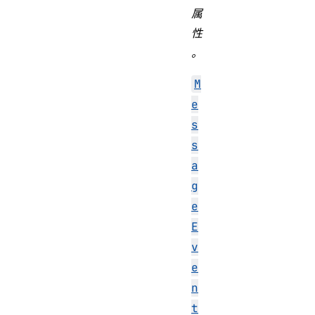
属
性
。
M
e
s
s
a
g
e
E
v
e
n
t