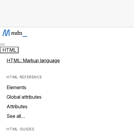
HTML
HTML: Markup language
HTML REFERENCE
Elements
Global attributes
Attributes
See all…
HTML GUIDES