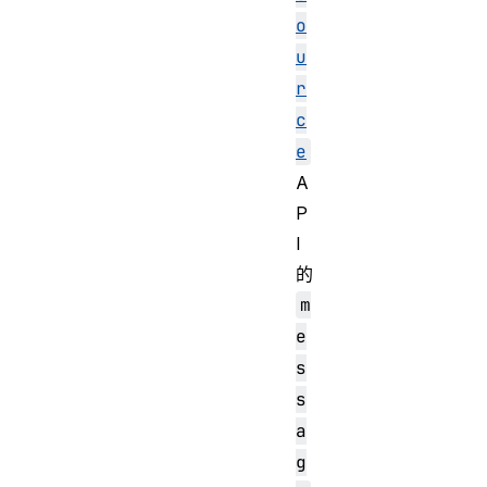
o
u
r
c
e
A
P
I
的
m
e
s
s
a
g