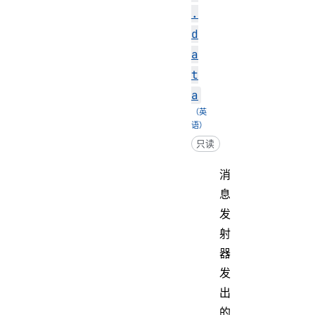
.
d
a
t
a
只读
消
息
发
射
器
发
出
的