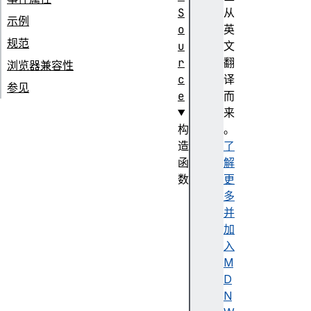
S
从
示例
o
英
规范
u
文
r
翻
浏览器兼容性
c
译
参见
e
而
来
构
。
造
了
函
解
数
更
E
多
v
并
e
加
n
入
t
M
S
D
o
N