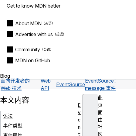
Get to know MDN better
About MDN
Advertise with us
Community
MDN on GitHub
Blog
面向开发者的
Web
EventSource：
EventSource
Web 技术
API
message 事件
此
本文内容
E
页
v
面
语法
e
由
事件类型
n
社
t
区
事件属性