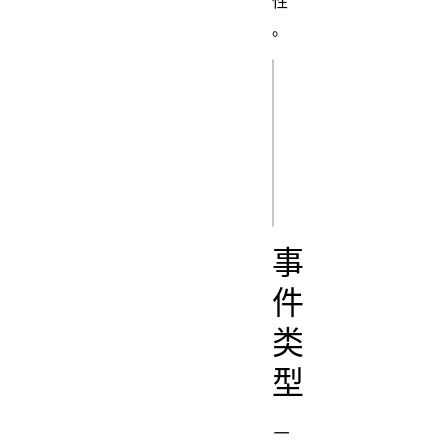
性
。
js
addEventListener(
(event) => {});

事
件
类
型
一