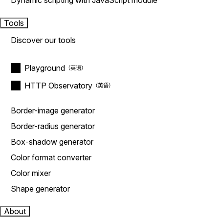
Dynamic scripting with JavaScript module
Tools
Discover our tools
Playground
HTTP Observatory
Border-image generator
Border-radius generator
Box-shadow generator
Color format converter
Color mixer
Shape generator
About