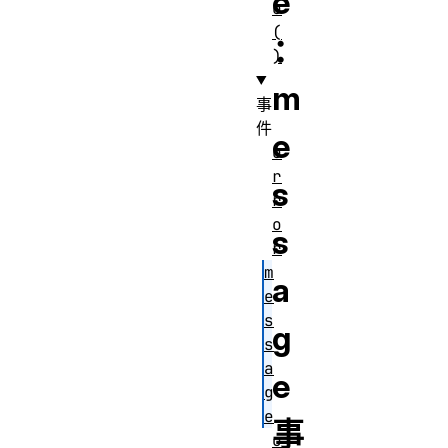
e
e
(
：
)
m
事
件
e
e
r
s
r
o
s
r
m
a
e
s
g
s
a
e
g
e
事
o