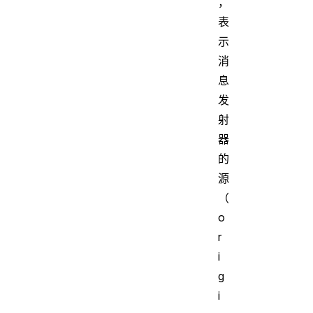
，
表
示
消
息
发
射
器
的
源
（
o
r
i
g
i