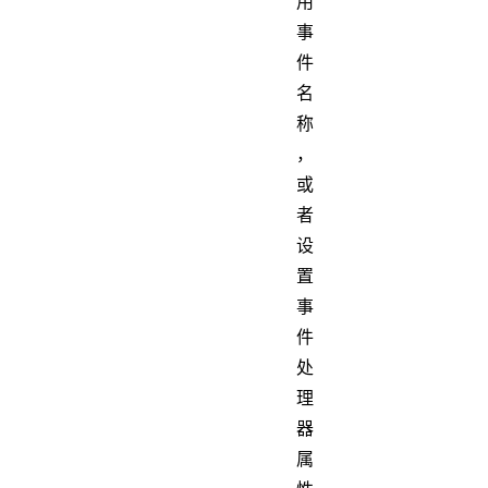
用
事
件
名
称
，
或
者
设
置
事
件
处
理
器
属