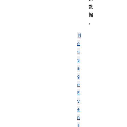
数
据
。
M
e
s
s
a
g
e
E
v
e
n
t