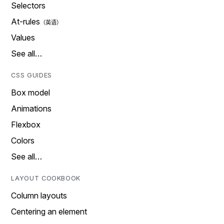
Selectors
At-rules
Values
See all…
CSS GUIDES
Box model
Animations
Flexbox
Colors
See all…
LAYOUT COOKBOOK
Column layouts
Centering an element