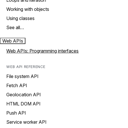
Loops and iteration
Working with objects
Using classes
See all…
Web APIs
Web APIs: Programming interfaces
WEB API REFERENCE
File system API
Fetch API
Geolocation API
HTML DOM API
Push API
Service worker API