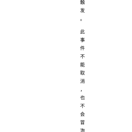
触
发
。
此
事
件
不
能
取
消
，
也
不
会
冒
泡