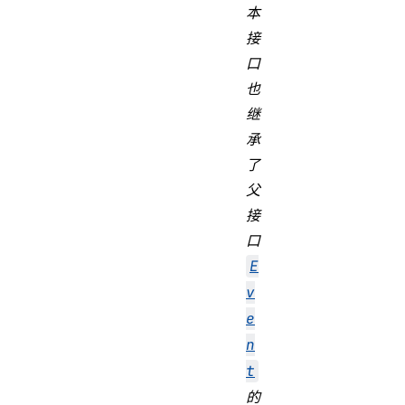
本
接
口
也
继
承
了
父
接
口
E
v
e
n
t
的