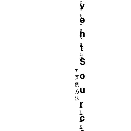
e
v
n
t
e
i
a
n
l
s
t
S
o
实
例
u
方
法
r
c
l
c
o
s