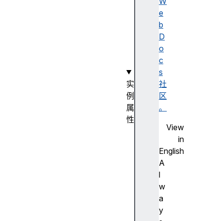
u
W
r
e
c
b
e
D
(
o
)
c
s
实
社
例
区
属
。
性
View
r
in
e
English
a
A
d
l
y
w
S
a
t
y
a