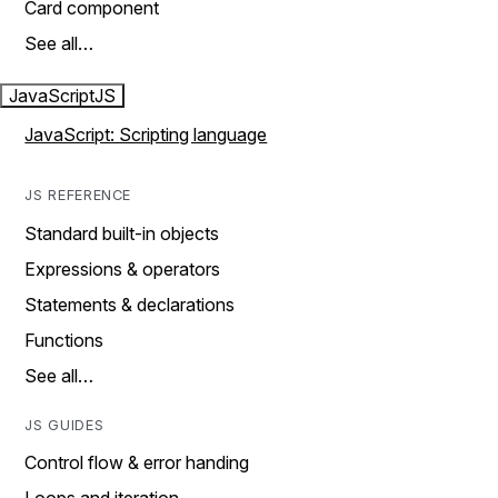
Card component
See all…
JavaScript
JS
JavaScript: Scripting language
JS REFERENCE
Standard built-in objects
Expressions & operators
Statements & declarations
Functions
See all…
JS GUIDES
Control flow & error handing