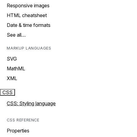
Responsive images
HTML cheatsheet
Date & time formats
See all…
MARKUP LANGUAGES
SVG
MathML
XML
CSS
CSS: Styling language
CSS REFERENCE
Properties