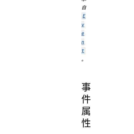
自
E
v
e
n
t
。
Event
MessageEv
事
件
属
性