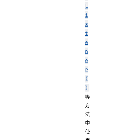
L
i
s
t
e
n
e
r
(
)
等
方
法
中
使