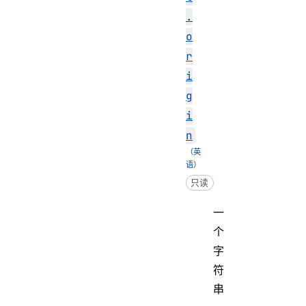
.
o
r
i
g
i
n
只读
一
个
字
符
串