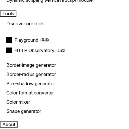
Dynamic scripting with JavaScript module
Tools
Discover our tools
Playground
HTTP Observatory
Border-image generator
Border-radius generator
Box-shadow generator
Color format converter
Color mixer
Shape generator
About