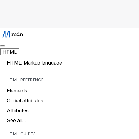
HTML
HTML: Markup language
HTML REFERENCE
Elements
Global attributes
Attributes
See all…
HTML GUIDES