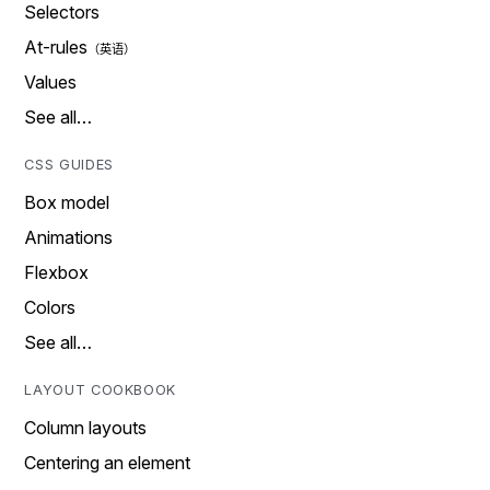
Selectors
At-rules
Values
See all…
CSS GUIDES
Box model
Animations
Flexbox
Colors
See all…
LAYOUT COOKBOOK
Column layouts
Centering an element