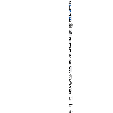
r
i
t
s
s
t
(
的
)
t
k
o
e
g
y
g
s
l
(
e
(
)
)
方
t
法
o
返
S
回
t
r
一
i
个