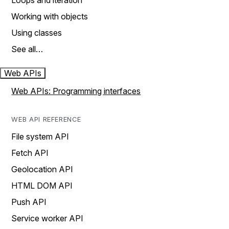
Loops and iteration
Working with objects
Using classes
See all…
Web APIs
Web APIs: Programming interfaces
WEB API REFERENCE
File system API
Fetch API
Geolocation API
HTML DOM API
Push API
Service worker API