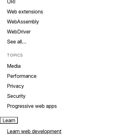
URI
Web extensions
WebAssembly
WebDriver
See all…
TOPICS
Media
Performance
Privacy
Security
Progressive web apps
Learn
Learn web development