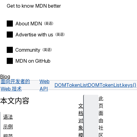
Get to know MDN better
About MDN
Advertise with us
Community
MDN on GitHub
Blog
面向开发者的
Web
DOMTokenList
DOMTokenList.keys()
Web 技术
API
此
本文内容
文
页
档
面
语法
对
由
示例
象
社
模
区
规范