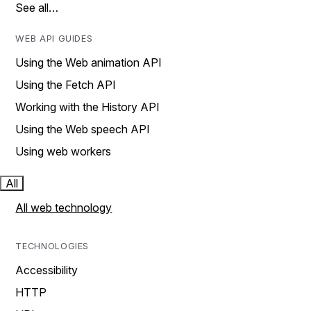
See all…
WEB API GUIDES
Using the Web animation API
Using the Fetch API
Working with the History API
Using the Web speech API
Using web workers
All
All web technology
TECHNOLOGIES
Accessibility
HTTP