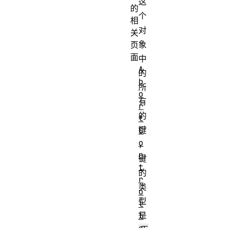
这
的
个
相
对
关
象
页
面
中
A
的
b
所
o
有
r
的
t
键
C
o
，
n
键
t
的
r
类
o
型
l
是
l