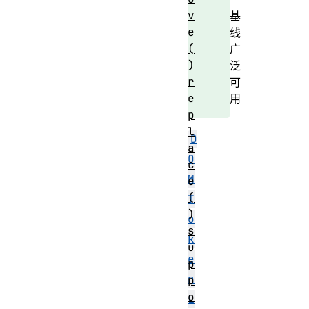
v
基
e
线
(
广
)
泛
r
可
e
用
p
l
D
a
O
c
M
e
(
T
)
o
s
k
u
e
p
n
p
o
L