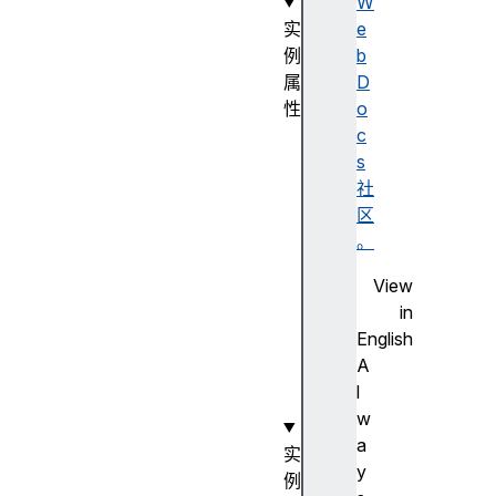
W
实
e
例
b
属
D
性
o
l
c
e
s
n
社
g
区
t
。
h
View
v
in
a
English
l
A
u
l
e
w
a
实
y
例