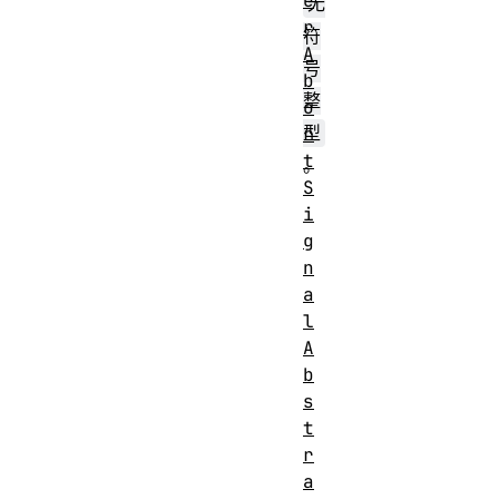
e
无
r
符
A
号
b
整
o
型
r
t
。
S
i
g
n
a
l
A
b
s
t
r
a