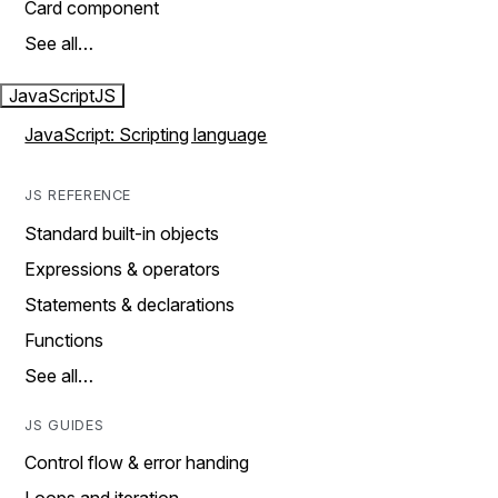
Card component
See all…
JavaScript
JS
JavaScript: Scripting language
JS REFERENCE
Standard built-in objects
Expressions & operators
Statements & declarations
Functions
See all…
JS GUIDES
Control flow & error handing