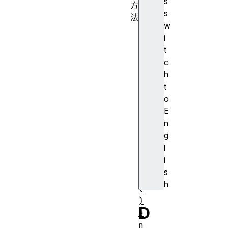
s
方
s
法
w
a
i
d
t
d
c
(
h
)
t
c
o
o
E
n
n
t
g
a
l
i
i
n
s
s
h
(
)
D
e
n