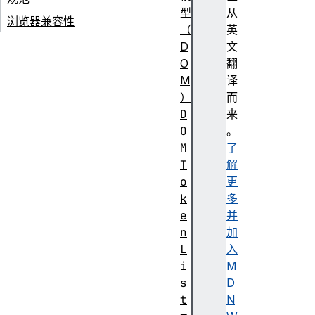
型
从
浏览器兼容性
（
英
D
文
O
翻
M
译
）
而
D
来
O
。
M
了
T
解
o
更
k
多
e
并
n
加
L
入
i
M
s
D
t
N