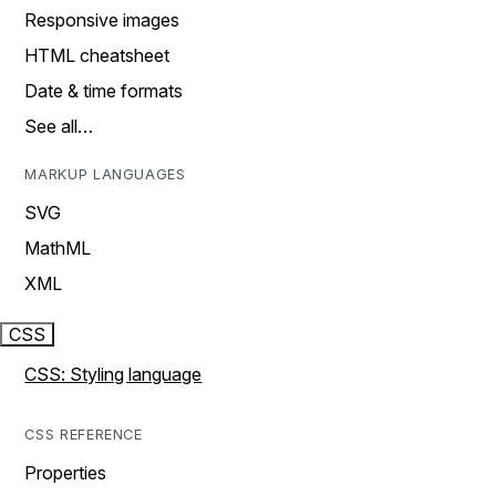
Responsive images
HTML cheatsheet
Date & time formats
See all…
MARKUP LANGUAGES
SVG
MathML
XML
CSS
CSS: Styling language
CSS REFERENCE
Properties