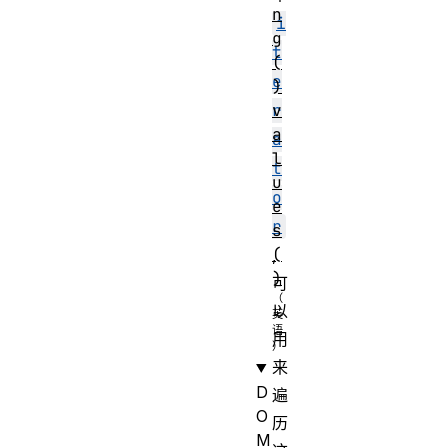
n
i
g
t
(
e
)
v
r
a
a
l
t
u
o
e
r
s
(
,
)
可
以
用
来
D
遍
O
历
M