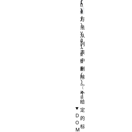
(
n
)
g
(
方
)
法
v
从
a
列
l
表
u
中
e
s
删
(
除
)
一
个
给
定
D
的
O
标
M