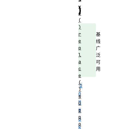
v
)
e
(
)
r
基
e
线
p
广
l
泛
a
可
c
用
e
(
D
)
O
s
M
u
p
T
p
o
o
k