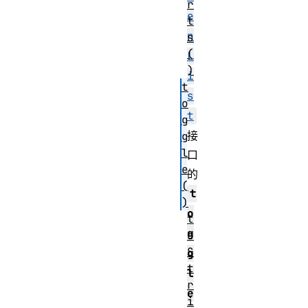
r
e
t
n
s
(
L
)
i
t
s
o
t
g
接
g
l
口
e
的
(
t
)
o
t
g
o
S
g
t
l
r
e
i