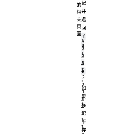
记
的
并
相
关
返
页
回
面
f
A
a
b
l
o
r
s
t
e
C
。
o
如
n
果
t
标
r
o
记
l
不
l
存