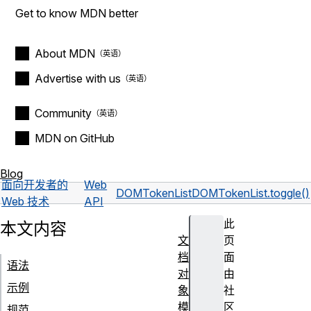
Get to know MDN better
About MDN
Advertise with us
Community
MDN on GitHub
Blog
面向开发者的
Web
DOMTokenList
DOMTokenList.toggle()
Web 技术
API
此
本文内容
文
页
档
面
语法
对
由
示例
象
社
模
区
规范