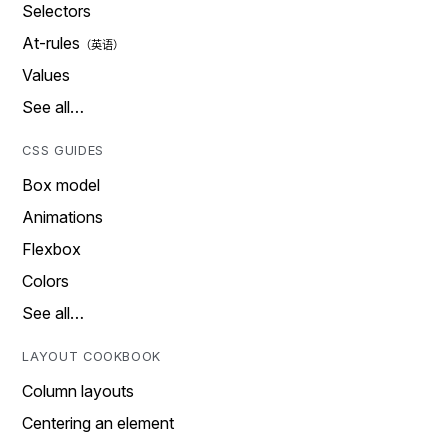
Selectors
At-rules
Values
See all…
CSS GUIDES
Box model
Animations
Flexbox
Colors
See all…
LAYOUT COOKBOOK
Column layouts
Centering an element