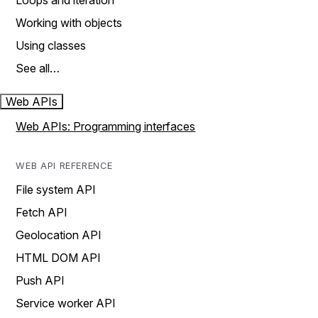
Loops and iteration
Working with objects
Using classes
See all…
Web APIs
Web APIs: Programming interfaces
WEB API REFERENCE
File system API
Fetch API
Geolocation API
HTML DOM API
Push API
Service worker API