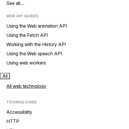
See all…
WEB API GUIDES
Using the Web animation API
Using the Fetch API
Working with the History API
Using the Web speech API
Using web workers
All
All web technology
TECHNOLOGIES
Accessibility
HTTP