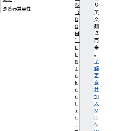
型
从
浏览器兼容性
（
英
D
文
O
翻
M
译
）
而
D
来
O
。
M
了
T
解
o
更
k
多
e
并
n
加
L
入
i
M
s
D
t
N