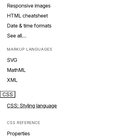
Responsive images
HTML cheatsheet
Date & time formats
See all…
MARKUP LANGUAGES
SVG
MathML
XML
CSS
CSS: Styling language
CSS REFERENCE
Properties