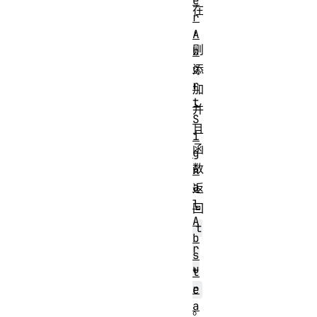
e
在
r
，
A
则
b
o
添
r
加
t
并
S
且
i
函
g
数
n
a
返
l
回
A
t
b
r
s
u
t
r
e
a
。