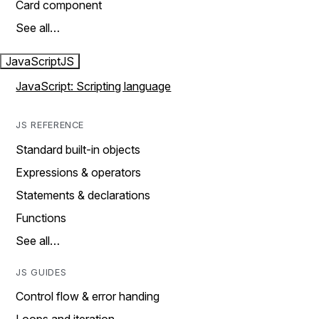
Card component
See all…
JavaScript
JS
JavaScript: Scripting language
JS REFERENCE
Standard built-in objects
Expressions & operators
Statements & declarations
Functions
See all…
JS GUIDES
Control flow & error handing