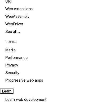
URI
Web extensions
WebAssembly
WebDriver
See all…
TOPICS
Media
Performance
Privacy
Security
Progressive web apps
Learn
Learn web development