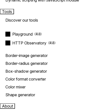
Dynamic scripting with JavaScript module
Tools
Discover our tools
Playground
HTTP Observatory
Border-image generator
Border-radius generator
Box-shadow generator
Color format converter
Color mixer
Shape generator
About