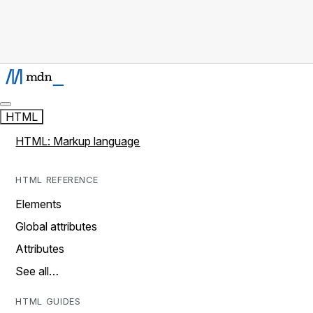
HTML
HTML: Markup language
HTML REFERENCE
Elements
Global attributes
Attributes
See all…
HTML GUIDES