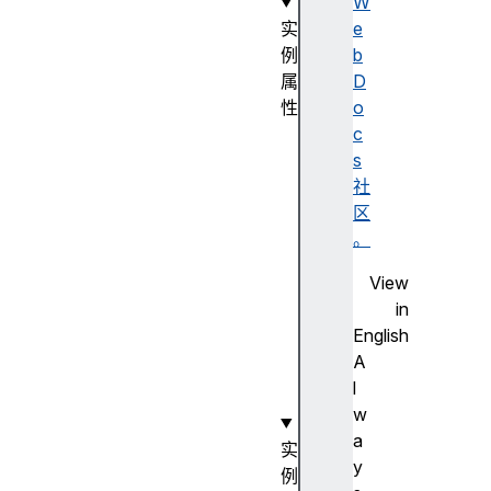
W
实
e
例
b
属
D
性
o
l
c
e
s
n
社
g
区
t
。
h
View
v
in
a
English
l
A
u
l
e
w
a
实
y
例