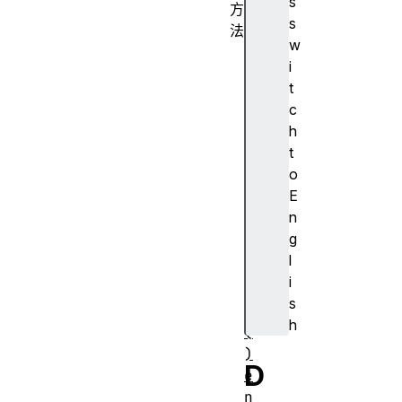
s
方
s
法
w
a
i
d
t
d
c
(
h
)
t
c
o
o
E
n
n
t
g
a
l
i
i
n
s
s
h
(
)
D
e
n