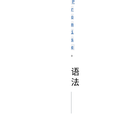
P
r
o
m
i
s
e
。
语
法
js