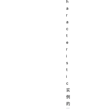
h
a
r
a
c
t
e
r
i
s
t
i
c
实
例
的