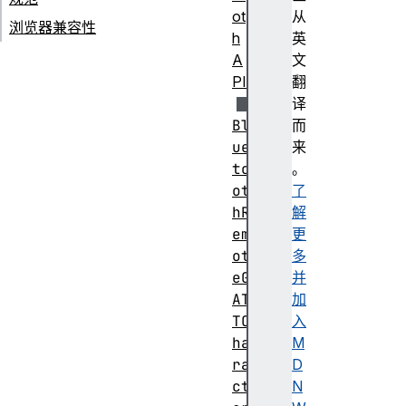
ot
从
浏览器兼容性
h
英
A
文
PI
翻
译
Bl
而
ue
来
to
。
ot
了
hR
解
em
更
ot
多
eG
并
AT
加
TC
入
ha
M
ra
D
ct
N