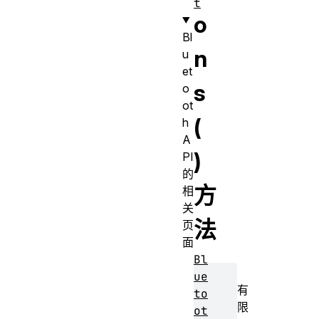
t
o
Bl
n
u
et
s
o
ot
(
h
A
)
PI
的
方
相
关
法
页
面
Bl
ue
有
to
限
ot