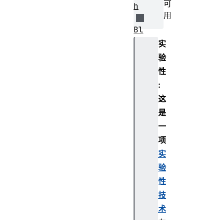
可
h
用
Bl
ue
实
to
验
ot
性
hC
:
ha
这
ra
ct
是
er
一
is
项
ti
实
cP
验
ro
性
pe
rt
技
ie
术
s