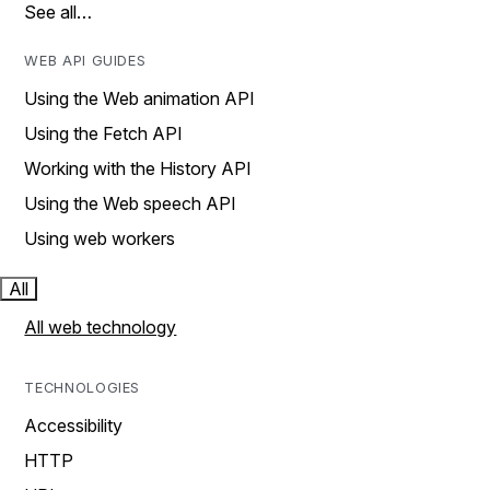
See all…
WEB API GUIDES
Using the Web animation API
Using the Fetch API
Working with the History API
Using the Web speech API
Using web workers
All
All web technology
TECHNOLOGIES
Accessibility
HTTP