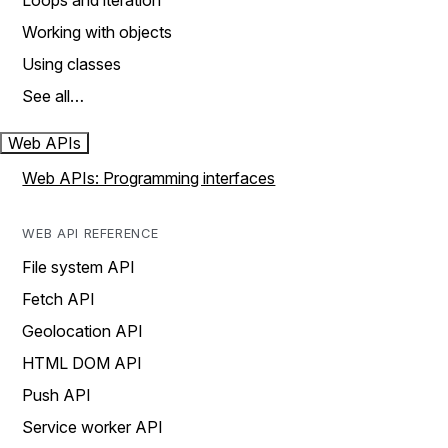
Loops and iteration
Working with objects
Using classes
See all…
Web APIs
Web APIs: Programming interfaces
WEB API REFERENCE
File system API
Fetch API
Geolocation API
HTML DOM API
Push API
Service worker API