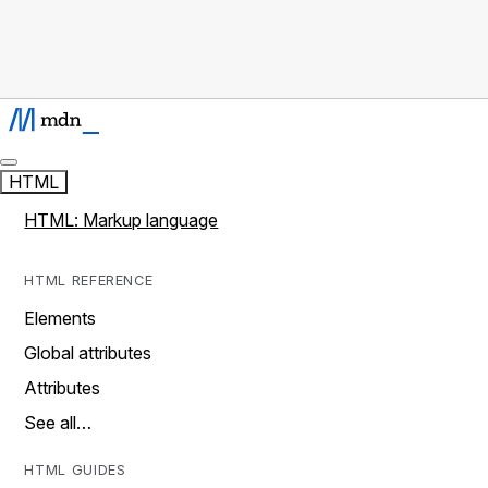
HTML
HTML: Markup language
HTML REFERENCE
Elements
Global attributes
Attributes
See all…
HTML GUIDES