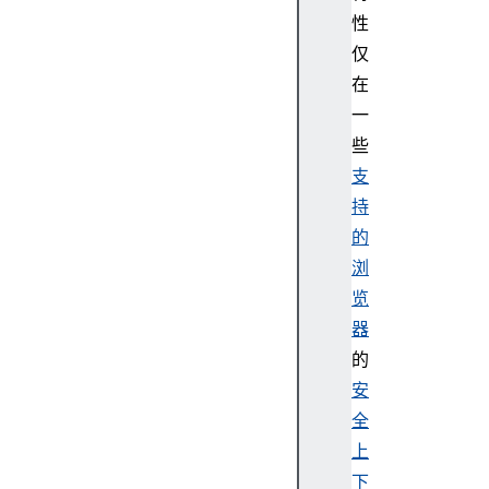
ot
性
hR
仅
em
在
ot
一
eG
些
AT
支
TS
er
持
ve
的
r
浏
览
器
的
Bl
安
ue
全
to
上
ot
下
hR