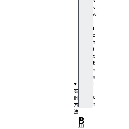
s
se
s
rv
w
ic
i
e
t
c
uu
h
id
t
o
va
E
lu
n
e
g
l
i
实
s
例
h
方
法
B
ge
tD