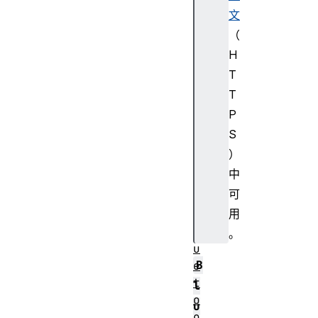
em
文
ot
（
eG
H
AT
T
TS
T
er
P
vi
ce
S
）
中
可
用
B
l
。
u
B
e
t
l
o
u
o