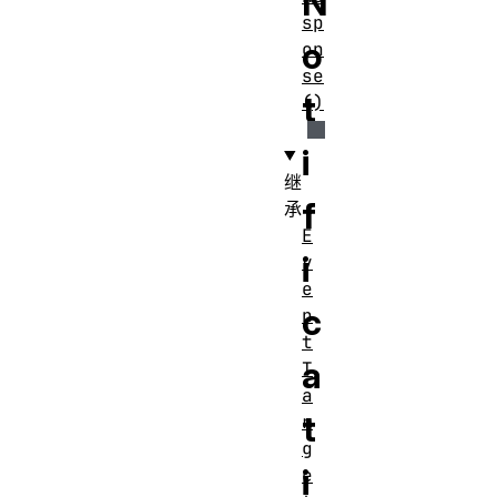
N
sp
o
on
se
t
()
i
继
f
承
E
i
v
e
c
n
t
a
T
a
t
r
g
i
e