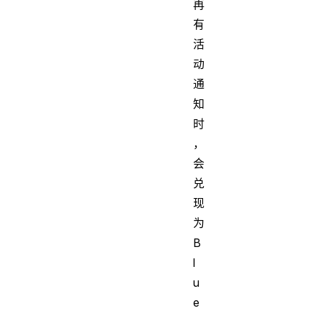
再
有
活
动
通
知
时
，
会
兑
现
为
B
l
u
e