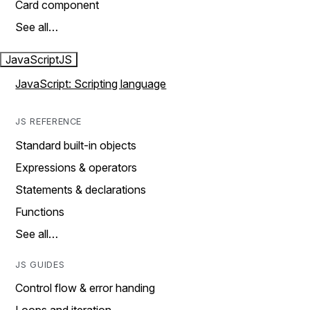
Card component
See all…
JavaScript
JS
JavaScript: Scripting language
JS REFERENCE
Standard built-in objects
Expressions & operators
Statements & declarations
Functions
See all…
JS GUIDES
Control flow & error handing