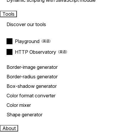
Dynamic scripting with JavaScript module
Tools
Discover our tools
Playground
HTTP Observatory
Border-image generator
Border-radius generator
Box-shadow generator
Color format converter
Color mixer
Shape generator
About