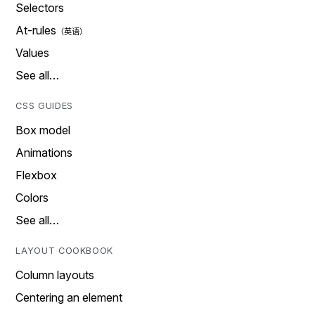
Selectors
At-rules
Values
See all…
CSS GUIDES
Box model
Animations
Flexbox
Colors
See all…
LAYOUT COOKBOOK
Column layouts
Centering an element