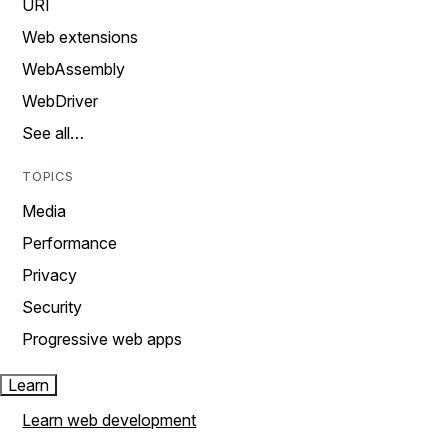
URI
Web extensions
WebAssembly
WebDriver
See all…
TOPICS
Media
Performance
Privacy
Security
Progressive web apps
Learn
Learn web development