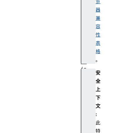
览
ot
器
hR
兼
em
ot
容
eG
性
AT
表
TD
格
es
。
cr
ip
安
to
全
r
上
下
文
:
Bl
此
ue
特
to