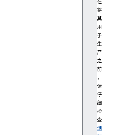
在
将
其
用
Bl
于
ue
生
to
产
ot
之
hD
前
ev
ic
，
e
请
仔
细
检
Bl
查
ue
浏
to