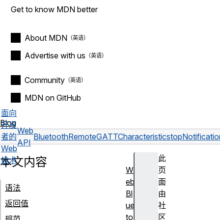
Get to know MDN better
About MDN
Advertise with us
Community
MDN on GitHub
面向
Blog
开发
Web
者的
BluetoothRemoteGATTCharacteristic
stopNotificatio
API
Web
此
本文内容
技术
W
页
eb
面
语法
Bl
由
返回值
ue
社
to
区
规范