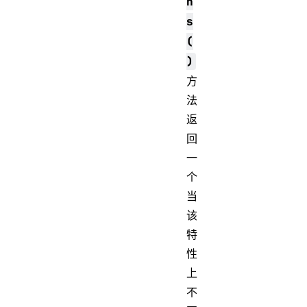
n
s
(
)
方
法
返
回
一
个
当
该
特
性
上
不