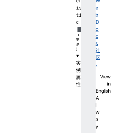
er
W
is
e
ti
b
c
D
o
c
s
社
区
实
。
例
View
属
in
性
English
pr
A
op
l
er
w
ti
a
es
y