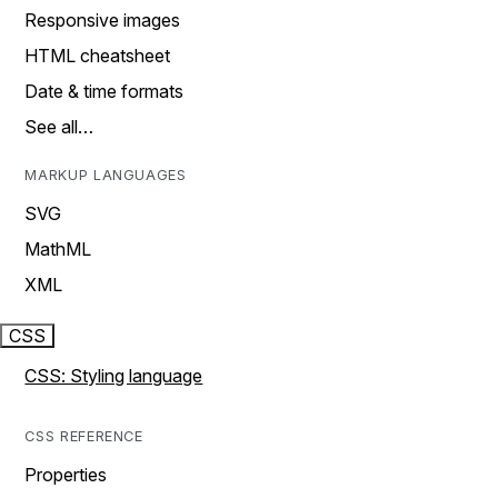
Responsive images
HTML cheatsheet
Date & time formats
See all…
MARKUP LANGUAGES
SVG
MathML
XML
CSS
CSS: Styling language
CSS REFERENCE
Properties